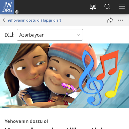
JW.ORG
Daxil
ol
Saytın
JW.ORG-
ME
(yeni
dilini
da
GÖ
Yehovanın dostu ol (Tapşırıqlar)
pəncərə
dəyiş
axtarın
açılır)
DİLİ:
Yehovanın dostu ol