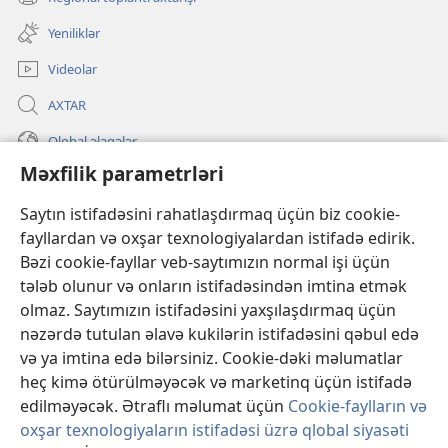
(yeni
açılır)
pəncərə
Yeniliklər
açılır)
Videolar
AXTAR
Qlobal əlaqələr
Məxfilik parametrləri
KÖMƏK
Saytın istifadəsini rahatlaşdırmaq üçün biz cookie-
İanələr
(yeni
fayllardan və oxşar texnologiyalardan istifadə edirik.
pəncərə
Bəzi cookie-fayllar veb-saytımızın normal işi üçün
açılır)
Gözətçi qülləsinin ONLAYN KİTABXANASI™
tələb olunur və onların istifadəsindən imtina etmək
(yeni
olmaz. Saytımızın istifadəsini yaxşılaşdırmaq üçün
pəncərə
®
JW Hub
açılır)
nəzərdə tutulan əlavə kukilərin istifadəsini qəbul edə
(yeni
pəncərə
və ya imtina edə bilərsiniz. Cookie-dəki məlumatlar
®
«JW Library»
açılır)
heç kimə ötürülməyəcək və marketinq üçün istifadə
edilməyəcək. Ətraflı məlumat üçün
Cookie-faylların və
oxşar texnologiyaların istifadəsi üzrə qlobal siyasəti