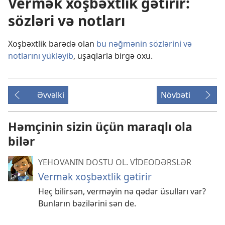
Vermək xoşbəxtlik gətirir:
sözləri və notları
Xoşbəxtlik barədə olan
bu nəğmənin sözlərini və
notlarını yükləyib
, uşaqlarla birgə oxu.
Əvvəlki
Növbəti
Həmçinin sizin üçün maraqlı ola
bilər
YEHOVANIN DOSTU OL. VİDEODƏRSLƏR
Vermək xoşbəxtlik gətirir
Heç bilirsən, verməyin nə qədər üsulları var?
Bunların bəzilərini sən de.