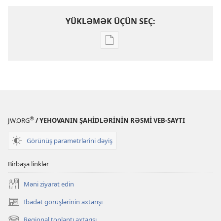
YÜKLƏMƏK ÜÇÜN SEÇ:
Nəşrləri
yükləmək
üçün
variantlar
Yehovanın
dostu
ol
®
JW.ORG
/ YEHOVANIN ŞAHİDLƏRİNİN RƏSMİ VEB-SAYTI
(Tapşırıqlar)
Görünüş parametrlərini dəyiş
Birbaşa linklər
Məni ziyarət edin
İbadət görüşlərinin axtarışı
(yeni
pəncərə
Regional toplantı axtarışı