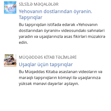
SİLSİLƏ MƏQALƏLƏR
Yehovanın dostlarından öyrənin.
Tapşırıqlar
Bu tapşırıqdan istifadə edərək «Yehovanın
dostlarından öyrənin» videosundakı səhnələri
yaradın və uşaqlarınızla əsas fikirləri müzakirə
edin.
MÜQƏDDƏS KİTAB TƏLİMLƏRİ
Uşaqlar üçün tapşırıqlar
Bu Müqəddəs Kitaba əsaslanan videoların və
maraqlı tapşırıqların köməyi ilə uşaqlarınıza
yüksək mənəvi dəyərlər aşılayın.