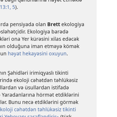
13:1,
5
).
ırda pensiyada olan
Brett
ekologiya
sləhətçidir. Ekologiya barədə
kləri ona Yer kürəsini xilas edəcək
nın olduğuna iman etməyə kömək
nun
həyat hekayəsini oxuyun
.
n Şahidləri irimiqyaslı tikinti
ərində ekoloji cəhətdən təhlükəsiz
llardan və üsullardan istifadə
 Yaradanlarına hörmət etdiklərini
rlər. Bunu necə etdiklərini görmək
koloji cəhətdən təhlükəsiz tikinti
ri Yehovanı şərəfləndirir»
(türk