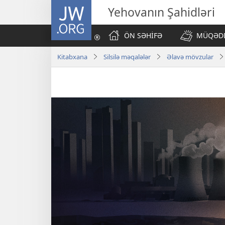
JW.ORG
Yehovanın Şahidləri
ÖN SƏHİFƏ
MÜQƏDD
Kitabxana
Silsilə məqalələr
Əlavə mövzular