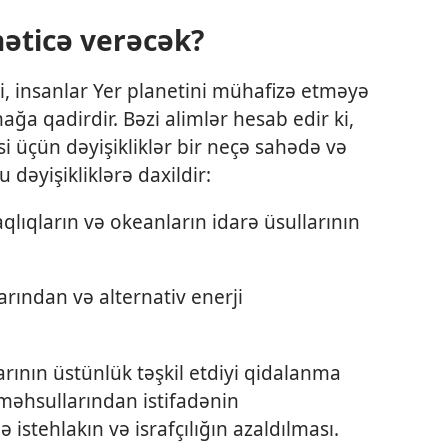
nəticə verəcək?
i, insanlar Yer planetini mühafizə etməyə
a qadirdir. Bəzi alimlər hesab edir ki,
i üçün dəyişikliklər bir neçə sahədə və
dəyişikliklərə daxildir:
qlıqların və okeanların idarə üsullarının
arından və alternativ enerji
rının üstünlük təşkil etdiyi qidalanma
 məhsullarından istifadənin
istehlakın və israfçılığın azaldılması.