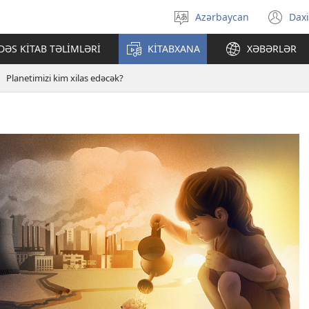
Azərbaycan
Daxi
Dili
(ye
seçin
pə
ƏS KİTAB TƏLİMLƏRİ
KİTABXANA
XƏBƏRLƏR
açı
Planetimizi kim xilas edəcək?