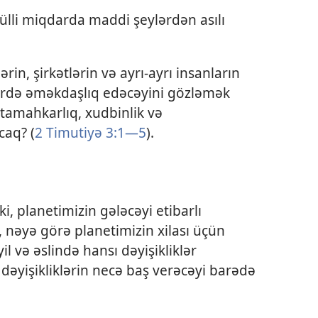
külli miqdarda maddi şeylərdən asılı
in, şirkətlərin və ayrı-ayrı insanların
rdə əməkdaşlıq edəcəyini gözləmək
 tamahkarlıq, xudbinlik və
caq? (
2 Timutiyə 3:1—5
).
i, planetimizin gələcəyi etibarlı
, nəyə görə planetimizin xilası üçün
il və əslində hansı dəyişikliklər
dəyişikliklərin necə baş verəcəyi barədə