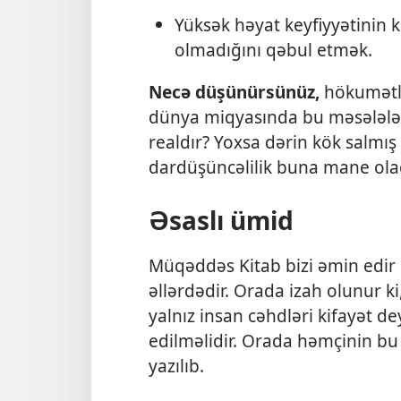
Yüksək həyat keyfiyyətinin 
olmadığını qəbul etmək.
Necə düşünürsünüz,
hökumətlər
dünya miqyasında bu məsələlə
realdır? Yoxsa dərin kök salmış
dardüşüncəlilik buna mane ola
Əsaslı ümid
Müqəddəs Kitab bizi əmin edir k
əllərdədir. Orada izah olunur ki
yalnız insan cəhdləri kifayət dey
edilməlidir. Orada həmçinin bu 
yazılıb.