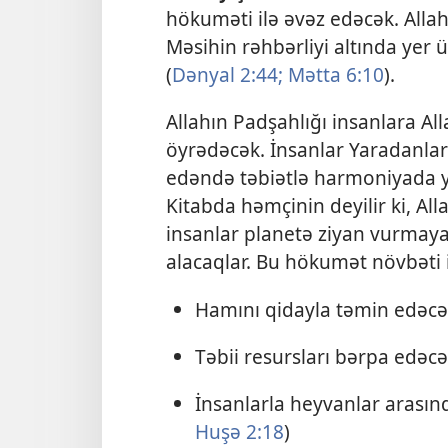
hökuməti ilə əvəz edəcək. Alla
Məsihin rəhbərliyi altında yer ü
(
Dənyal 2:44;
Mətta 6:10
).
Allahın Padşahlığı insanlara Al
öyrədəcək. İnsanlar Yaradanlar
edəndə təbiətlə harmoniyada 
Kitabda həmçinin deyilir ki, Al
insanlar planetə ziyan vurmaya
alacaqlar. Bu hökumət növbəti i
Hamını qidayla təmin edəcə
Təbii resursları bərpa edəcə
İnsanlarla heyvanlar arası
Huşə 2:18
)