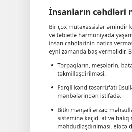
İnsanların cəhdləri 
Bir çox mütəxəssislər əmindir k
və təbiətlə harmoniyada yaşamağ
insan cəhdlərinin nəticə verməs
eyni zamanda baş verməlidir. Bu 
Torpaqların, meşələrin, bata
təkmilləşdirilməsi.
Fərqli kənd təsərrüfatı üsull
mənbələrindən istifadə.
Bitki mənşəli ərzaq məhsulla
sisteminə keçid, ət və balıq
məhdudlaşdırılması, eləcə də 