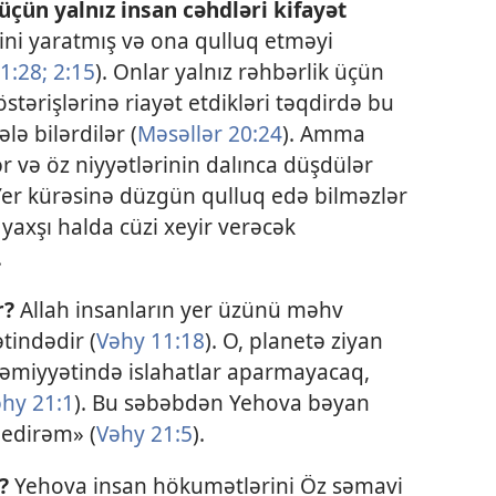
üçün yalnız insan cəhdləri kifayət
ini yaratmış və ona qulluq etməyi
 1:28;
2:15
). Onlar yalnız rəhbərlik üçün
stərişlərinə riayət etdikləri təqdirdə bu
lə bilərdilər (
Məsəllər 20:24
). Amma
 və öz niyyətlərinin dalınca düşdülər
 Yer kürəsinə düzgün qulluq edə bilməzlər
 yaxşı halda cüzi xeyir verəcək
.
r?
Allah insanların yer üzünü məhv
tindədir (
Vəhy 11:18
). O, planetə ziyan
əmiyyətində islahatlar aparmayacaq,
hy 21:1
). Bu səbəbdən Yehova bəyan
 edirəm» (
Vəhy 21:5
).
?
Yehova insan hökumətlərini Öz səmavi