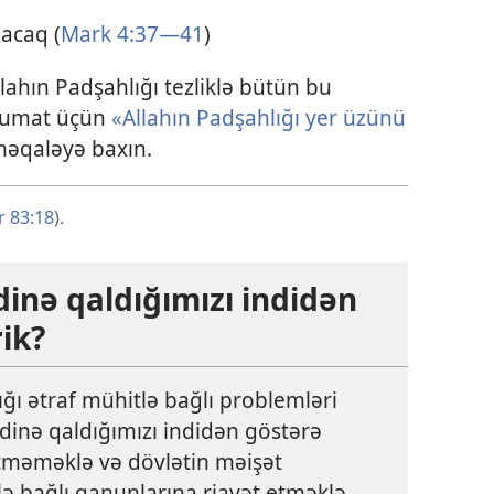
lacaq (
Mark 4:37—41
)
Allahın Padşahlığı tezliklə bütün bu
əlumat üçün
«Allahın Padşahlığı yer üzünü
məqaləyə baxın.
r 83:18
).
dinə qaldığımızı indidən
ik?
ığı ətraf mühitlə bağlı problemləri
dinə qaldığımızı indidən göstərə
 etməməklə və dövlətin məişət
 ilə bağlı qanunlarına riayət etməklə