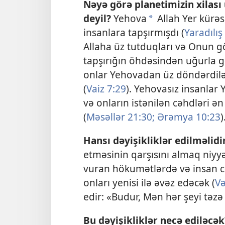
Nəyə görə planetimizin xilası 
deyil?
Yehova
Allah Yer kürəs
a
insanlara tapşırmışdı (
Yaradılış
Allaha üz tutduqları və Onun gö
tapşırığın öhdəsindən uğurla gə
onlar Yehovadan üz döndərdilər
(
Vaiz 7:29
). Yehovasız insanlar
və onların istənilən cəhdləri ən
(
Məsəllər 21:30;
Ərəmya 10:23
)
Hansı dəyişikliklər edilməlidi
etməsinin qarşısını almaq niyyə
vuran hökumətlərdə və insan c
onları yenisi ilə əvəz edəcək (
Və
edir: «Budur, Mən hər şeyi təzə
Bu dəyişikliklər necə ediləcək