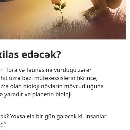
xilas edəcək?
un flora və faunasına vurduğu zərər
hit üzrə bəzi mütəxəssislərin fikrincə,
 üzrə olan bioloji növlərin mövcudluğuna
 yaradır və planetin bioloji
k? Yoxsa elə bir gün gələcək ki, insanlar
aq?