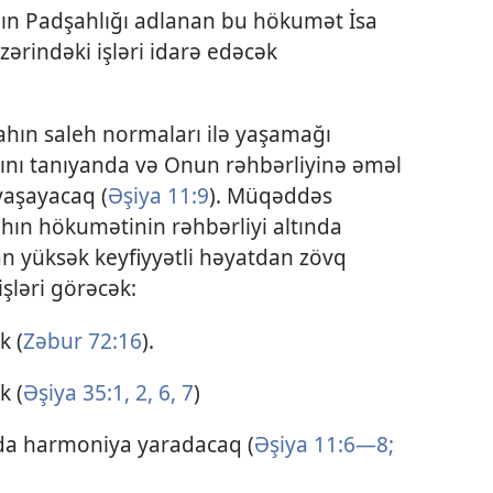
hın Padşahlığı adlanan bu hökumət İsa
zərindəki işləri idarə edəcək
lahın saleh normaları ilə yaşamağı
ını tanıyanda və Onun rəhbərliyinə əməl
yaşayacaq (
Əşiya 11:9
). Müqəddəs
lahın hökumətinin rəhbərliyi altında
n yüksək keyfiyyətli həyatdan zövq
şləri görəcək:
k (
Zəbur 72:16
).
k (
Əşiya 35:1, 2,
6, 7
)
nda harmoniya yaradacaq (
Əşiya 11:6—8;