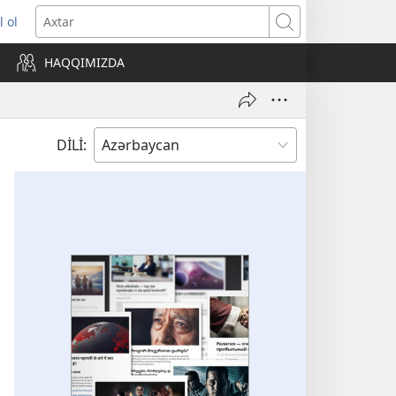
l ol
ni
Axtar
ncərə
HAQQIMIZDA
lır)
DİLİ: