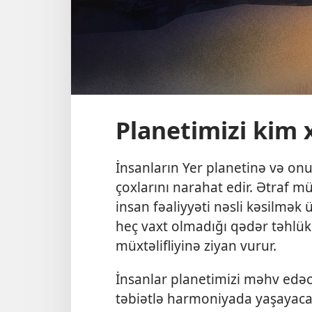
Planetimizi kim 
İnsanların Yer planetinə və on
çoxlarını narahat edir. Ətraf mü
insan fəaliyyəti nəsli kəsilmək
heç vaxt olmadığı qədər təhlükə
müxtəlifliyinə ziyan vurur.
İnsanlar planetimizi məhv edəcə
təbiətlə harmoniyada yaşayac