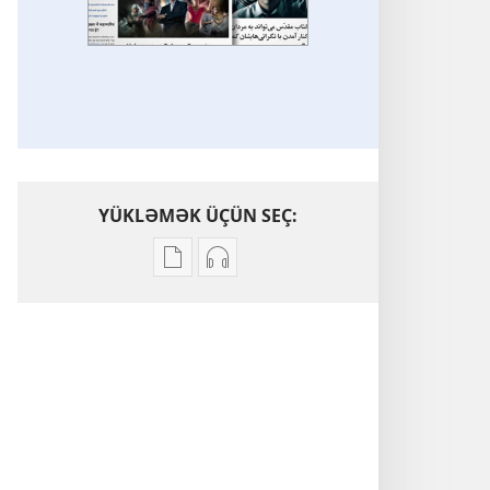
YÜKLƏMƏK ÜÇÜN SEÇ:
Nəşrləri
Audioyazıları
yükləmək
yükləmək
üçün
üçün
variantlar
parametrlər
Əlavə
Əlavə
mövzular
mövzular