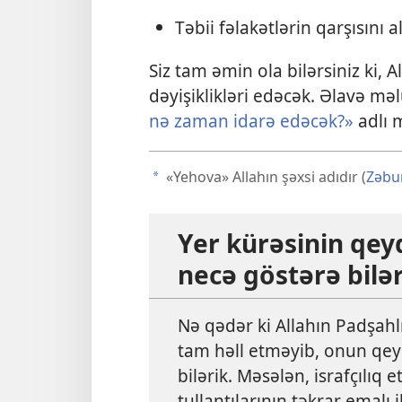
Təbii fəlakətlərin qarşısını a
Siz tam əmin ola bilərsiniz ki, 
dəyişiklikləri edəcək. Əlavə m
nə zaman idarə edəcək?»
adlı 
«Yehova» Allahın şəxsi adıdır (
Zəbu
a
Yer kürəsinin qey
necə göstərə bilər
Nə qədər ki Allahın Padşahl
tam həll etməyib, onun qey
bilərik. Məsələn, israfçılıq
tullantılarının təkrar emalı