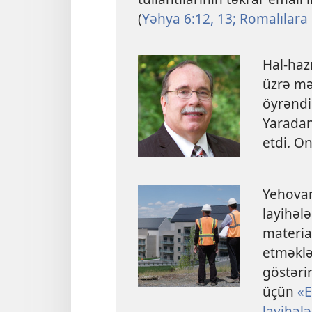
(
Yəhya 6:12, 13;
Romalılara 
Hal-haz
üzrə mə
öyrəndi
Yarada
etdi. O
Yehovanı
layihəl
materia
etməklə
göstəri
üçün
«E
layihələ