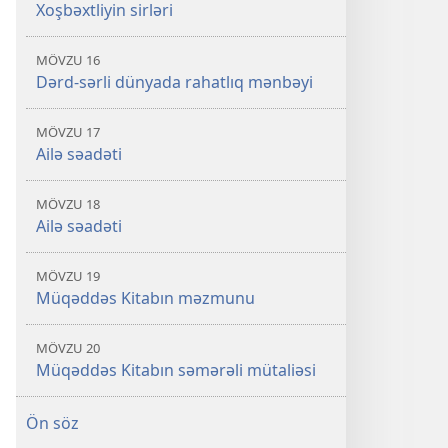
Xoşbəxtliyin sirləri
MÖVZU 16
Dərd-sərli dünyada rahatlıq mənbəyi
MÖVZU 17
Ailə səadəti
MÖVZU 18
Ailə səadəti
MÖVZU 19
Müqəddəs Kitabın məzmunu
MÖVZU 20
Müqəddəs Kitabın səmərəli mütaliəsi
Ön söz