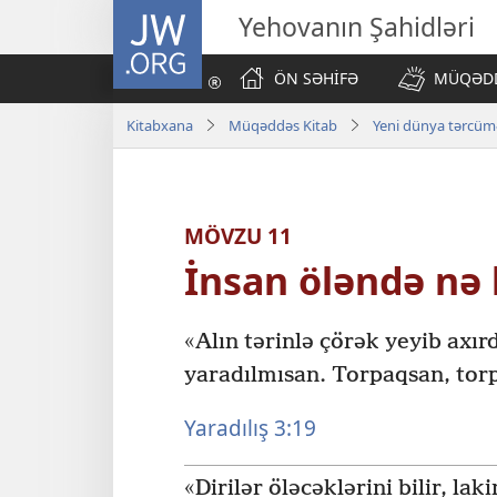
JW.ORG
Yehovanın Şahidləri
ÖN SƏHİFƏ
MÜQƏDD
Kitabxana
Müqəddəs Kitab
Yeni dünya tərcüməs
MÖVZU 11
İnsan öləndə nə 
«Alın tərinlə çörək yeyib axı
yaradılmısan. Torpaqsan, tor
Yaradılış 3:19
«Dirilər öləcəklərini bilir, lak