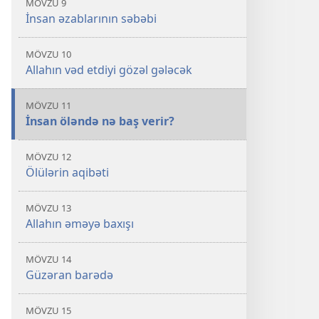
MÖVZU 9
İnsan əzablarının səbəbi
MÖVZU 10
Allahın vəd etdiyi gözəl gələcək
MÖVZU 11
İnsan öləndə nə baş verir?
MÖVZU 12
Ölülərin aqibəti
MÖVZU 13
Allahın əməyə baxışı
MÖVZU 14
Güzəran barədə
MÖVZU 15