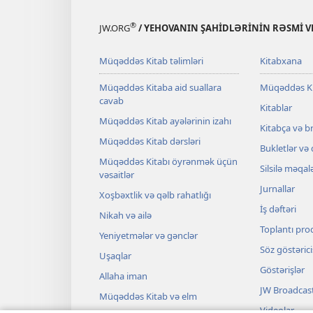
®
JW.ORG
/ YEHOVANIN ŞAHİDLƏRİNİN RƏSMİ VE
Müqəddəs Kitab təlimləri
Kitabxana
Müqəddəs Kitaba aid suallara
Müqəddəs K
cavab
Kitablar
Müqəddəs Kitab ayələrinin izahı
Kitabça və b
Müqəddəs Kitab dərsləri
Bukletlər və
Müqəddəs Kitabı öyrənmək üçün
Silsilə məqal
vəsaitlər
Jurnallar
Xoşbəxtlik və qəlb rahatlığı
İş dəftəri
Nikah və ailə
Toplantı pro
Yeniyetmələr və gənclər
Söz göstərici
Uşaqlar
Göstərişlər
Allaha iman
JW Broadcas
Müqəddəs Kitab və elm
Videolar