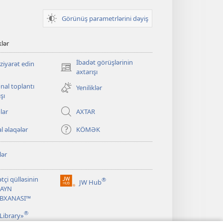
Görünüş parametrlərini dəyiş
klər
İbadət görüşlərinin
ziyarət edin
(yeni
axtarışı
pəncərə
nal toplantı
Yeniliklər
açılır)
şı
lar
AXTAR
l əlaqələr
KÖMƏK
lər
tçi qülləsinin
®
JW Hub
(yeni
AYN
pəncərə
ABXANASI™
açılır)
®
Library»