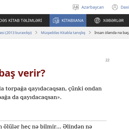
Azərbaycan
Daxi
Dili
(ye
seçin
pə
ƏS KİTAB TƏLİMLƏRİ
KİTABXANA
XƏBƏRLƏR
açı
i (2013 buraxılışı)
Müqəddəs Kitabla tanışlıq
İnsan öləndə nə baş 
baş verir?
rda torpağa qayıdacaqsan, çünki ondan
pağa da qayıdacaqsan».
in ölülər heç nə bilmir... Əlindən nə