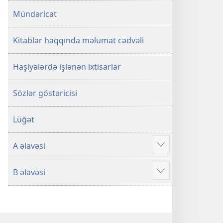
Mündəricat
Kitablar haqqında məlumat cədvəli
Haşiyələrdə işlənən ixtisarlar
Sözlər göstəricisi
Lüğət
A əlavəsi
Əlavə
B əlavəsi
Əlavə