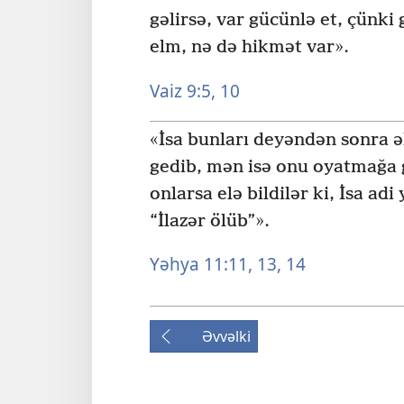
gəlirsə, var gücünlə et, çünki
elm, nə də hikmət var».
Vaiz 9:5,
10
«İsa bunları deyəndən sonra ə
gedib, mən isə onu oyatmağa 
onlarsa elə bildilər ki, İsa ad
“İlazər ölüb”».
Yəhya 11:11,
13, 14
Əvvəlki