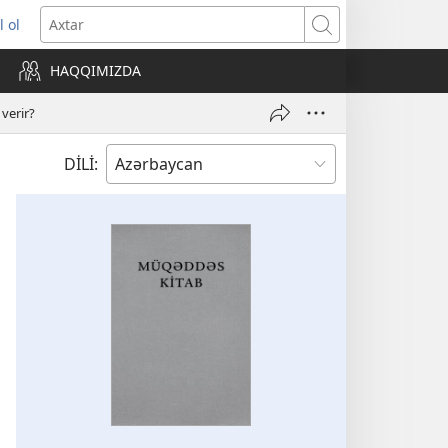
l ol
ni
Axtar
ncərə
HAQQIMIZDA
lır)
verir?
DİLİ: