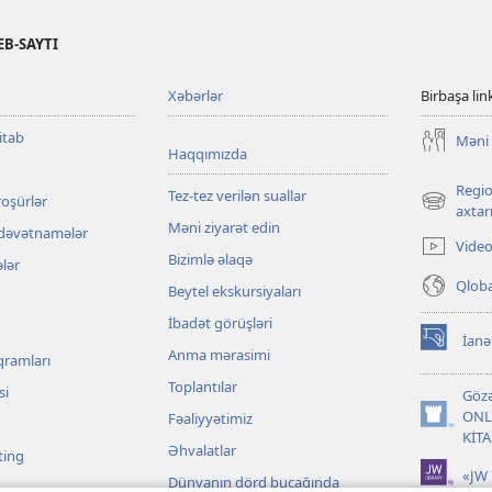
B-SAYTI
Xəbərlər
Birbaşa lin
itab
Məni 
Haqqımızda
Regio
Tez-tez verilən suallar
roşürlər
(yeni
axtarı
Məni ziyarət edin
pəncərə
 dəvətnamələr
Video
açılır)
Bizimlə əlaqə
ələr
Qloba
Beytel ekskursiyaları
İbadət görüşləri
İanə
(yeni
Anma mərasimi
qramları
pəncərə
Toplantılar
açılır)
si
Gözə
ONL
Fəaliyyətimiz
(yeni
KİT
pəncərə
Əhvalatlar
ting
açılır)
«JW 
Dünyanın dörd bucağında