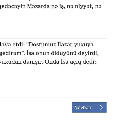
 gedəcəyin Məzarda nə iş, nə niyyət, nə
lavə etdi: “Dostumuz İlazər yuxuya
gedirəm”. İsa onun öldüyünü deyirdi,
i yuxudan danışır. Onda İsa açıq dedi:
Növbəti