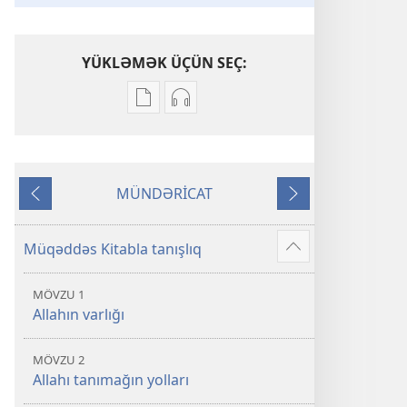
YÜKLƏMƏK ÜÇÜN SEÇ:
Nəşrləri
Audioyazıları
yükləmək
yükləmək
üçün
üçün
variantlar
parametrlər
MÜNDƏRİCAT
Müqəddəs
Müqəddəs
Əvvəlki
Növbəti
Kitab
Kitab
(Tövrat,
(Tövrat,
Müqəddəs Kitabla tanışlıq
Əlavə
Zəbur,
Zəbur,
İncil)
İncil)
MÖVZU 1
Allahın varlığı
MÖVZU 2
Allahı tanımağın yolları