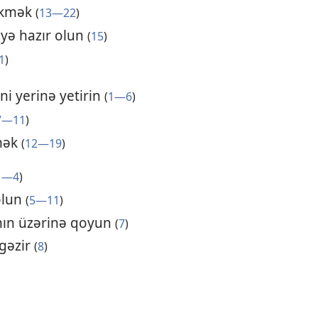
əkmək
(
13—22
)
yə hazır olun
(
15
)
1
)
ni yerinə yetirin
(
1—6
)
7—11
)
kmək
(
12—19
)
1—4
)
olun
(
5—11
)
ahın üzərinə qoyun
(
7
)
 gəzir
(
8
)