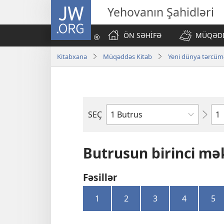
JW.ORG
Yehovanın Şahidləri
ÖN SƏHİFƏ
MÜQƏDD
Kitabxana
Müqəddəs Kitab
Yeni dünya tərcüməs
Fəs
SEÇ
Bölmə
Butrusun birinci m
Fəsillər
1
2
3
4
5