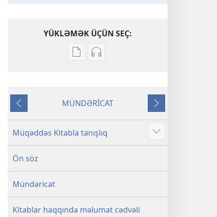
YÜKLƏMƏK ÜÇÜN SEÇ:
Nəşrləri
Audioyazıları
yükləmək
yükləmək
üçün
üçün
variantlar
parametrlər
MÜNDƏRİCAT
Müqəddəs
Müqəddəs
Əvvəlki
Növbəti
Kitab
Kitab
(Tövrat,
(Tövrat,
Müqəddəs Kitabla tanışlıq
Əlavə
Zəbur,
Zəbur,
İncil)
İncil)
Ön söz
Mündəricat
Kitablar haqqında məlumat cədvəli