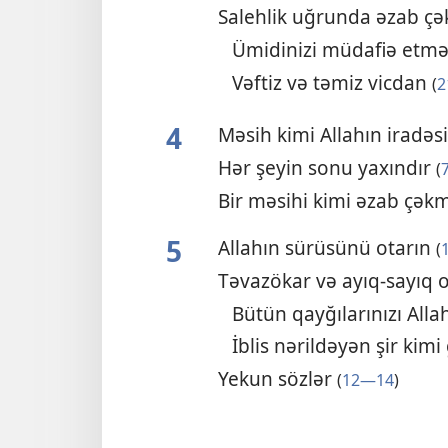
Salehlik uğrunda əzab ç
Ümidinizi müdafiə etmə
Vəftiz və təmiz vicdan
(
2
4
Məsih kimi Allahın iradəsi
Hər şeyin sonu yaxındır
(
Bir məsihi kimi əzab çə
5
Allahın sürüsünü otarın
(
Təvazökar və ayıq-sayıq 
Bütün qayğılarınızı All
İblis nərildəyən şir kimi
Yekun sözlər
(
12—14
)