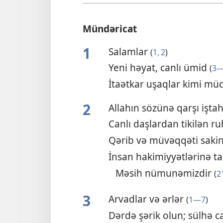
Mündəricat
1
Salamlar
(
1, 2
)
Yeni həyat, canlı ümid
(
3—
İtaətkar uşaqlar kimi m
2
Allahın sözünə qarşı işt
Canlı daşlardan tikilən r
Qərib və müvəqqəti sakin
İnsan hakimiyyətlərinə ta
Məsih nümunəmizdir
(
2
3
Arvadlar və ərlər
(
1—7
)
Dərdə şərik olun; sülhə c