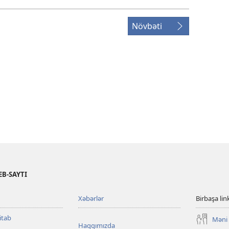
Növbəti
B-SAYTI
Xəbərlər
Birbaşa lin
itab
Məni 
Haqqımızda