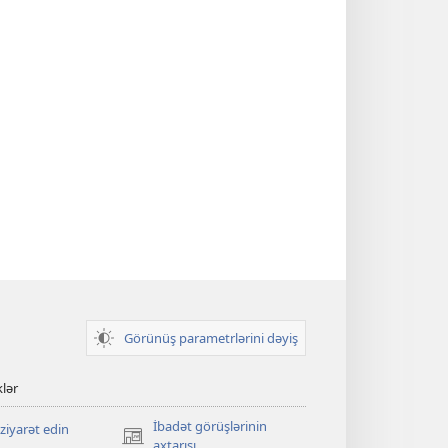
Görünüş parametrlərini dəyiş
klər
İbadət görüşlərinin
ziyarət edin
(yeni
axtarışı