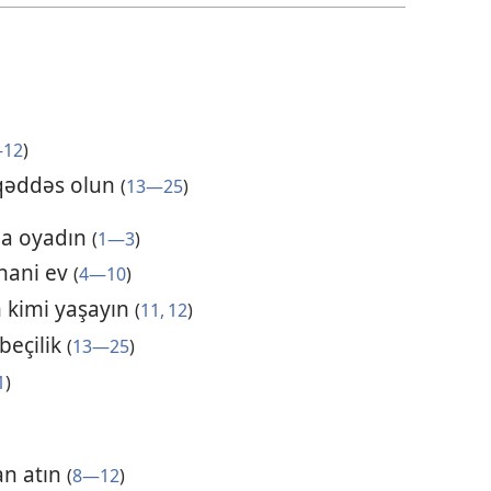
12
)
üqəddəs olun
(
13—25
)
aha oyadın
(
1—3
)
uhani ev
(
4—10
)
 kimi yaşayın
(
11, 12
)
beçilik
(
13—25
)
1
)
an atın
(
8—12
)