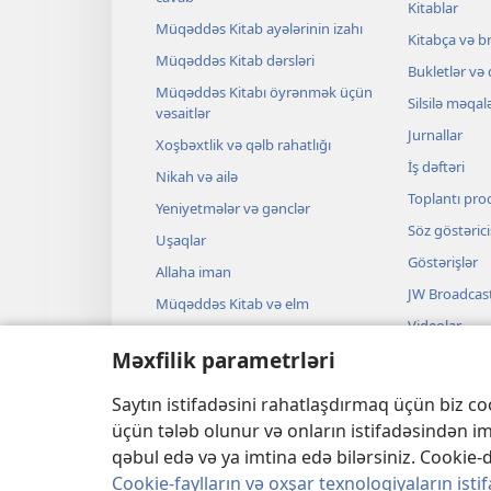
Kitablar
Müqəddəs Kitab ayələrinin izahı
Kitabça və b
Müqəddəs Kitab dərsləri
Bukletlər və
Müqəddəs Kitabı öyrənmək üçün
Silsilə məqal
vəsaitlər
Jurnallar
Xoşbəxtlik və qəlb rahatlığı
İş dəftəri
Nikah və ailə
Toplantı pro
Yeniyetmələr və gənclər
Söz göstərici
Uşaqlar
Göstərişlər
Allaha iman
JW Broadcas
Müqəddəs Kitab və elm
Videolar
Müqəddəs Kitab və tarix
Məxfilik parametrləri
Musiqi
Audiotamaşa
Saytın istifadəsini rahatlaşdırmaq üçün biz coo
Bədii qiraət
üçün tələb olunur və onların istifadəsindən im
qəbul edə və ya imtina edə bilərsiniz. Cooki
Cookie-faylların və oxşar texnologiyaların istif