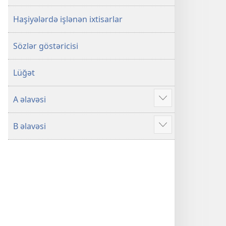
Haşiyələrdə işlənən ixtisarlar
Sözlər göstəricisi
Lüğət
A əlavəsi
Əlavə
B əlavəsi
Əlavə