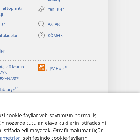
pəncərə
nal toplantı
Yeniliklər
açılır)
şı
lar
AXTAR
l əlaqələr
KÖMƏK
lər
tçi qülləsinin
®
JW Hub
(yeni
AYN
pəncərə
ABXANASI™
açılır)
®
Library»
zi cookie-fayllar veb-saytımızın normal işi
n nəzərdə tutulan əlavə kukilərin istifadəsini
 istifadə edilməyəcək. Ətraflı məlumat üçün
rametrləri
səhifəsində cookie-faylların