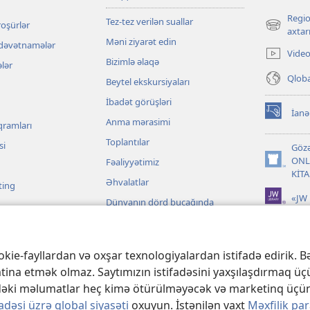
Regio
Tez-tez verilən suallar
roşürlər
(yeni
axtarı
Məni ziyarət edin
pəncərə
 dəvətnamələr
Video
açılır)
Bizimlə əlaqə
ələr
Qloba
Beytel ekskursiyaları
İbadət görüşləri
İanə
(yeni
Anma mərasimi
qramları
pəncərə
Toplantılar
açılır)
si
Gözə
ONL
Fəaliyyətimiz
(yeni
KİT
pəncərə
Əhvalatlar
ting
açılır)
«JW 
Dünyanın dörd bucağında
lar
kie-fayllardan və oxşar texnologiyalardan istifadə edirik. Bə
tina etmək olmaz. Saytımızın istifadəsini yaxşılaşdırmaq üçü
e-dəki məlumatlar heç kimə ötürülməyəcək və marketinq üçün
adəsi üzrə qlobal siyasəti
oxuyun. İstənilən vaxt
Məxfilik pa