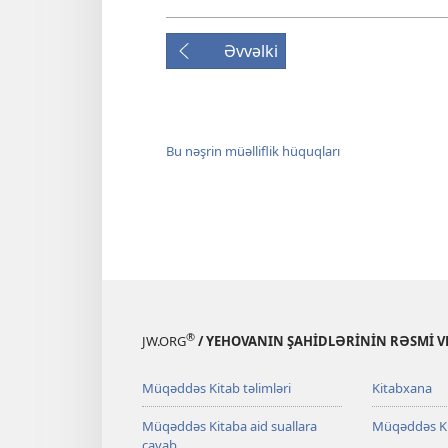
Əvvəlki
Bu nəşrin müəlliflik hüquqları
®
JW.ORG
/ YEHOVANIN ŞAHİDLƏRİNİN RƏSMİ VE
Müqəddəs Kitab təlimləri
Kitabxana
Müqəddəs Kitaba aid suallara
Müqəddəs K
cavab