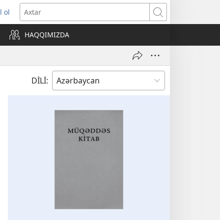
l ol
ni
Axtar
ncərə
HAQQIMIZDA
lır)
DİLİ: