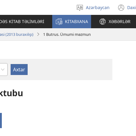
Azərbaycan
Daxi
Dili
(ye
seçin
pə
ƏS KİTAB TƏLİMLƏRİ
KİTABXANA
XƏBƏRLƏR
açı
i (2013 buraxılışı)
1 Butrus. Ümumi məzmun
il
əktubu