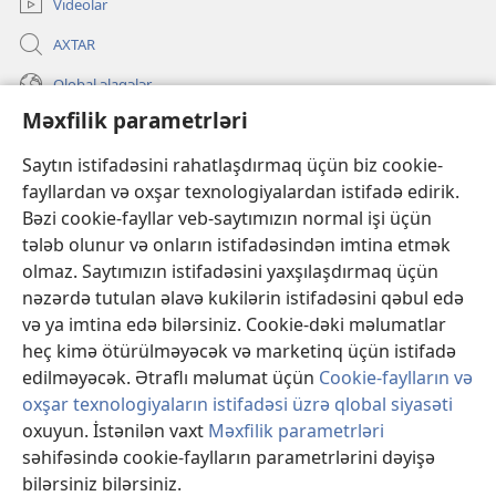
Videolar
AXTAR
Qlobal əlaqələr
Məxfilik parametrləri
KÖMƏK
Saytın istifadəsini rahatlaşdırmaq üçün biz cookie-
İanələr
(yeni
fayllardan və oxşar texnologiyalardan istifadə edirik.
pəncərə
Bəzi cookie-fayllar veb-saytımızın normal işi üçün
açılır)
Gözətçi qülləsinin ONLAYN KİTABXANASI™
tələb olunur və onların istifadəsindən imtina etmək
(yeni
olmaz. Saytımızın istifadəsini yaxşılaşdırmaq üçün
pəncərə
®
JW Hub
açılır)
nəzərdə tutulan əlavə kukilərin istifadəsini qəbul edə
(yeni
pəncərə
və ya imtina edə bilərsiniz. Cookie-dəki məlumatlar
®
«JW Library»
açılır)
heç kimə ötürülməyəcək və marketinq üçün istifadə
edilməyəcək. Ətraflı məlumat üçün
Cookie-faylların və
oxşar texnologiyaların istifadəsi üzrə qlobal siyasəti
oxuyun. İstənilən vaxt
Məxfilik parametrləri
Copyright
© 2026 Watch Tower Bible and Tract Society of Pennsylvania.
səhifəsində cookie-faylların parametrlərini dəyişə
İSTİFADƏ ŞƏRTLƏRİ
|
MƏXFİLİK SİYASƏTİ
|
MƏXFİLİK
bilərsiniz bilərsiniz.