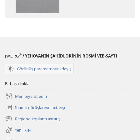
Müqəddəs
Müqəddəs
Kitab
Kitab
(Tövrat,
(Tövrat,
Zəbur,
Zəbur,
İncil)
İncil)
®
JW.ORG
/ YEHOVANIN ŞAHİDLƏRİNİN RƏSMİ VEB-SAYTI
Görünüş parametrlərini dəyiş
Birbaşa linklər
Məni ziyarət edin
İbadət görüşlərinin axtarışı
(yeni
pəncərə
Regional toplantı axtarışı
(yeni
açılır)
pəncərə
Yeniliklər
açılır)