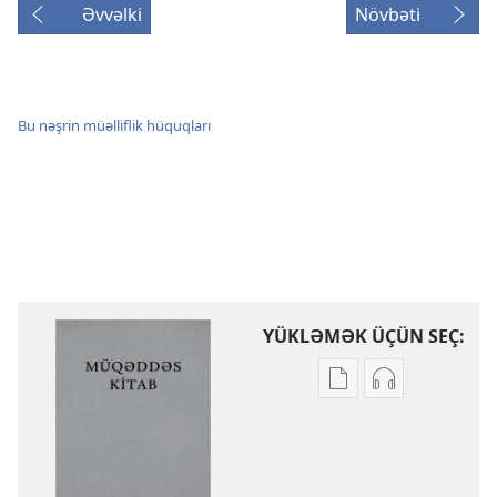
Əvvəlki
Növbəti
Bu nəşrin müəlliflik hüquqları
YÜKLƏMƏK ÜÇÜN SEÇ:
Nəşrləri
Audioyazıları
yükləmək
yükləmək
üçün
üçün
variantlar
parametrlər