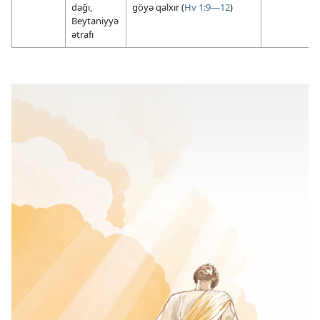
dağı,
göyə qalxır (
Hv 1:9—12
)
Beytaniyyə
ətrafı