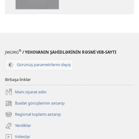
Kitab
Kitab
(Tövrat,
(Tövrat,
Zəbur,
Zəbur,
İncil)
İncil)
®
JW.ORG
/ YEHOVANIN ŞAHİDLƏRİNİN RƏSMİ VEB-SAYTI
Görünüş parametrlərini dəyiş
Birbaşa linklər
Məni ziyarət edin
İbadət görüşlərinin axtarışı
(yeni
pəncərə
Regional toplantı axtarışı
(yeni
açılır)
pəncərə
Yeniliklər
açılır)
Videolar