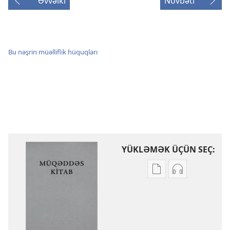
Əvvəlki
Növbəti
Bu nəşrin müəlliflik hüquqları
YÜKLƏMƏK ÜÇÜN SEÇ:
Nəşrləri
Audioyazıları
yükləmək
yükləmək
üçün
üçün
variantlar
parametrlər
Müqəddəs
Müqəddəs