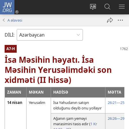
JW.ORG
Daxil
ol
Saytın
JW.ORG-
ME
(yeni
dilini
da
GÖ
A əlavəsi
pəncərə
dəyiş
axtarın
açılır)
DİLİ:
A7-H
İsa Məsihin həyatı. İsa
Məsihin Yerusəlimdəki son
xidməti (II hissə)
ZAMAN
MƏKAN
HADİSƏ
MƏTTA
14 nisan
Yerusəlim
İsa Yəhudanın satqın
26:21—25
olduğunu deyib onu yollayır
Ağanın şam yeməyi
26:26—29
mərasimini təsis edir (
1 Kr