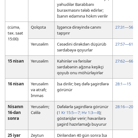
yəhudilər Barabbanı
buraxmasını tələb edirlər;
İsanın edamına hökm verilir
(cümə,
Qolqota
İşgəncə dirəyində canını
27:31—56
təx. saat
tapşırır
15:00)
Yerusəlim
Cəsədini dirəkdən düşürüb
27:57—61
sərdabəyə qoyurlar
15 nisan
Yerusəlim
Kahinlər və fərisilər
27:62—66
sərdabənin ağzına keşikçi
qoyub onu möhürləyirlər
16 nisan
Yerusəlim
İsa dirilir; beş dəfə şagirdlərə
28:1—15
və ətrafı;
görünür
İmmas
Nisanın
Yerusəlim;
Dəfələrlə şagirdlərə görünür
28:16—20
16-dan
Cəlilə
(
1 Kr 15:5—7;
Hv 1:3—8
);
sonra
göstərişlər verir; həvarilərə
şagird hazırlamağı buyurur
25 iyar
Zeytun
Diriləndən 40 gün sonra İsa