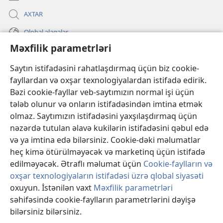
AXTAR
Qlobal əlaqələr
Məxfilik parametrləri
KÖMƏK
Saytın istifadəsini rahatlaşdırmaq üçün biz cookie-
İanələr
fayllardan və oxşar texnologiyalardan istifadə edirik.
(yeni
pəncərə
Bəzi cookie-fayllar veb-saytımızın normal işi üçün
açılır)
Gözətçi qülləsinin ONLAYN KİTABXANASI™
tələb olunur və onların istifadəsindən imtina etmək
(yeni
olmaz. Saytımızın istifadəsini yaxşılaşdırmaq üçün
pəncərə
®
JW Hub
açılır)
nəzərdə tutulan əlavə kukilərin istifadəsini qəbul edə
(yeni
və ya imtina edə bilərsiniz. Cookie-dəki məlumatlar
pəncərə
®
«JW Library»
açılır)
heç kimə ötürülməyəcək və marketinq üçün istifadə
edilməyəcək. Ətraflı məlumat üçün
Cookie-faylların və
oxşar texnologiyaların istifadəsi üzrə qlobal siyasəti
oxuyun. İstənilən vaxt
Məxfilik parametrləri
Copyright
© 2026 Watch Tower Bible and Tract Society of Pennsylvania.
səhifəsində cookie-faylların parametrlərini dəyişə
İSTİFADƏ ŞƏRTLƏRİ
|
MƏXFİLİK SİYASƏTİ
|
MƏXFİLİK
bilərsiniz bilərsiniz.
Mü
PARAMETRLƏRİ