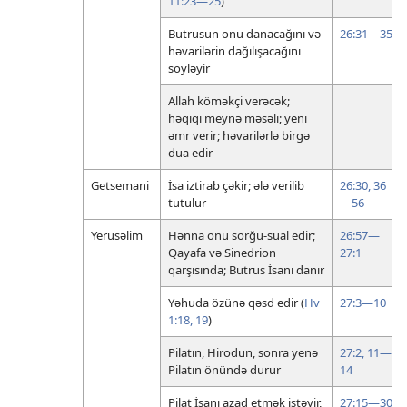
11:23—25
)
Butrusun onu danacağını və
26:31—35
həvarilərin dağılışacağını
söyləyir
Allah köməkçi verəcək;
həqiqi meynə məsəli; yeni
əmr verir; həvarilərlə birgə
dua edir
Getsemani
İsa iztirab çəkir; ələ verilib
26:30,
36
tutulur
—56
Yerusəlim
Hənna onu sorğu-sual edir;
26:57—
Qayafa və Sinedrion
27:1
qarşısında; Butrus İsanı danır
Yəhuda özünə qəsd edir (
Hv
27:3—10
1:18, 19
)
Pilatın, Hirodun, sonra yenə
27:2,
11—
Pilatın önündə durur
14
Pilat İsanı azad etmək istəyir,
27:15—30