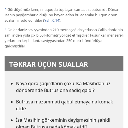
^
Gördüyümüz kimi, sinaqoqda toplaşan camaat səbatsız idi. Dünən
İsanın peyğəmbər olduğunu bəyan edən bu adamlar bu gün onun
sözlərini rədd edirdilər (
Yəh. 6:14
).
^
Onlar dəniz səviyyəsindən 210 metr aşağıda yerləşən Cəlilə dənizinin
sahilindən yola çıxıb 50 kilometr yol qət etmişdilər. Füsunkar mənzərəli
yerlərdən keçib dəniz səviyyəsindən 350 metr hündürlüyə
qalxmışdılar.
TƏKRAR ÜÇÜN SUALLAR
Nəyə görə şagirdlərin çoxu İsa Məsihdən üz
döndərəndə Butrus ona sadiq qaldı?
Butrusa məzəmməti qəbul etməyə nə kömək
etdi?
İsa Məsihin görkəminin dəyişməsinin şahidi
olmaq Butrusa nədə kömək etdi?