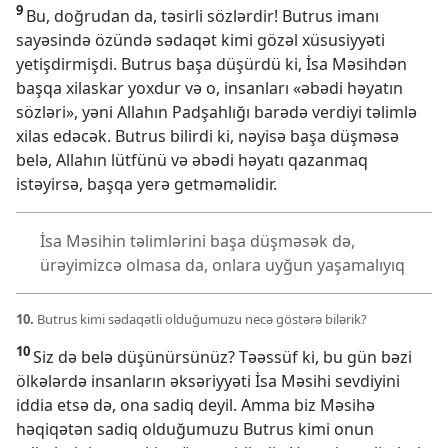
9
Bu, doğrudan da, təsirli sözlərdir! Butrus imanı
sayəsində özündə sədaqət kimi gözəl xüsusiyyəti
yetişdirmişdi. Butrus başa düşürdü ki, İsa Məsihdən
başqa xilaskar yoxdur və o, insanları «əbədi həyatın
sözləri», yəni Allahın Padşahlığı barədə verdiyi təlimlə
xilas edəcək. Butrus bilirdi ki, nəyisə başa düşməsə
belə, Allahın lütfünü və əbədi həyatı qazanmaq
istəyirsə, başqa yerə getməməlidir.
İsa Məsihin təlimlərini başa düşməsək də,
ürəyimizcə olmasa da, onlara uyğun yaşamalıyıq
10.
Butrus kimi sədaqətli olduğumuzu necə göstərə bilərik?
10
Siz də belə düşünürsünüz? Təəssüf ki, bu gün bəzi
ölkələrdə insanların əksəriyyəti İsa Məsihi sevdiyini
iddia etsə də, ona sadiq deyil. Amma biz Məsihə
həqiqətən sadiq olduğumuzu Butrus kimi onun