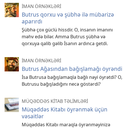
İMAN ÖRNƏKLƏRİ
Butrus qorxu və şübhə ilə mübarizə
aparırdı
Şübhə çox güclü hissdir. O, insanın imanını
məhv edə bilər. Amma Butrus şübhə və
qorxuya qalib gəlib İsanın ardınca getdi.
İMAN ÖRNƏKLƏRİ
Butrus Ağasından bağışlamağı öyrəndi
İsa Butrusa bağışlamaqla bağlı nəyi öyrətdi? O,
Butrusu bağışladığını necə göstərdi?
MÜQƏDDƏS KİTAB TƏLİMLƏRİ
Müqəddəs Kitabı öyrənmək üçün
vəsaitlər
Müqəddəs Kitabı maraqla öyrənməyinizə