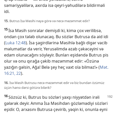
səməriyyəlilərə, axırda isə qeyri-yəhudilərə bildirməli
idi.
15.
Butrus İsa Məsihi nəyə görə və necə məzəmmət edir?
15
İsa Məsih sonralar demişdi ki, kimə çox verilibsə,
ondan çox tələb olunacaq. Bu sözlər Butrusa da aid idi
(
Luka 12:48
). İsa şagirdlərinə Məsihlə bağlı digər vacib
məlumatlar da verir, Yerusəlimdə əzab çəkəcəyini və
edam olunacağını söyləyir. Bunları eşidəndə Butrus pis
olur və onu qırağa çəkib məzəmmət edir: «Özünə
yazığın gəlsin, Ağa! Belə şey heç vaxt ola bilməz!» (
Mət.
16:21, 22
).
16.
İsa Məsih Butrusu necə məzəmmət edir və biz bundan özümüz
üçün hansı dərsi götürə bilərik?
16
Sözsüz ki, Butrus bu sözləri yaxşı niyyətdən irəli
gələrək deyir. Amma İsa Məsihdən gözləmədiyi sözləri
eşidir. O, arxasını Butrusa çevirib, yəqin ki, onunla eyni