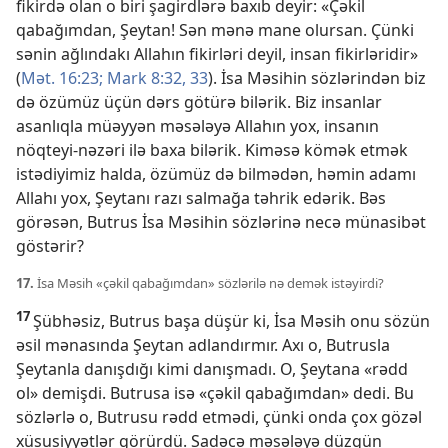
fikirdə olan o biri şagirdlərə baxıb deyir: «Çəkil
qabağımdan, Şeytan! Sən mənə mane olursan. Çünki
sənin ağlındakı Allahın fikirləri deyil, insan fikirləridir»
(
Mət. 16:23;
Mark 8:32, 33
). İsa Məsihin sözlərindən biz
də özümüz üçün dərs götürə bilərik. Biz insanlar
asanlıqla müəyyən məsələyə Allahın yox, insanın
nöqteyi-nəzəri ilə baxa bilərik. Kiməsə kömək etmək
istədiyimiz halda, özümüz də bilmədən, həmin adamı
Allahı yox, Şeytanı razı salmağa təhrik edərik. Bəs
görəsən, Butrus İsa Məsihin sözlərinə necə münasibət
göstərir?
17.
İsa Məsih «çəkil qabağımdan» sözlərilə nə demək istəyirdi?
17
Şübhəsiz, Butrus başa düşür ki, İsa Məsih onu sözün
əsil mənasında Şeytan adlandırmır. Axı o, Butrusla
Şeytanla danışdığı kimi danışmadı. O, Şeytana «rədd
ol» demişdi. Butrusa isə «çəkil qabağımdan» dedi. Bu
sözlərlə o, Butrusu rədd etmədi, çünki onda çox gözəl
xüsusiyyətlər görürdü. Sadəcə məsələyə düzgün