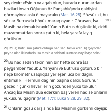
şey deyir: «Eşidin və agah olun, burada duranlardan
bəziləri insan Oğlunun öz Padşahlığında gəldiyini
görməyincə əsla ölməyəcək» (
Mət. 16:28
). Sözsüz ki, bu
sözlər Butrusda böyük maraq
oyadır. Görəsən, İsa
Məsih nə demək istəyir? Yəqin Butrus düşünür ki, ciddi
məzəmmətdən sonra çətin ki, belə şərəfə layiq
görülsün.
20, 21.
a) Butrusun şahidi olduğu hadisəni təsvir edin. b) Qeybdən
peyda olan iki nəfərin İsa Məsihlə söhbəti Butrusa nəyi başa salır?
20
Bu hadisədən təxminən bir həftə sonra İsa
peyğəmbər Yaqubu, Yəhyanı və Butrusu götürüb bir
neçə kilometr uzaqlıqda yerləşən uca bir dağın,
ehtimal ki, Hərmun dağının başına qalxır. Görünür,
gecədir, çünki həvarilərin gözündən yuxu tökülür.
Ancaq İsa Məsih dua edərkən baş verən hadisə onların
yuxusunu qaçırır (
Mət. 17:1;
Luka 9:28, 29,
32
).
21
Onların gözü qarşısında İsa Məsihin görkəmi dəyişir.