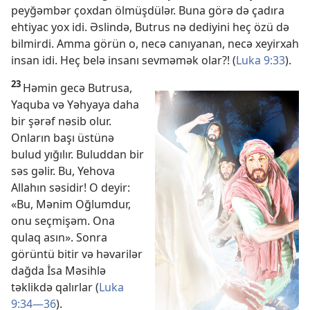
peyğəmbər çoxdan ölmüşdülər. Buna görə də çadıra
ehtiyac yox idi. Əslində, Butrus nə dediyini heç özü də
bilmirdi. Amma görün o, necə canıyanan, necə xeyirxah
insan idi. Heç belə insanı sevməmək olar?! (
Luka 9:33
).
23
Həmin gecə Butrusa,
Yaquba və Yəhyaya daha
bir şərəf nəsib olur.
Onların başı üstünə
bulud yığılır. Buluddan bir
səs gəlir. Bu, Yehova
Allahın səsidir! O deyir:
«Bu, Mənim Oğlumdur,
onu seçmişəm. Ona
qulaq asın». Sonra
görüntü bitir və həvarilər
dağda İsa Məsihlə
təklikdə qalırlar (
Luka
9:34—36
).