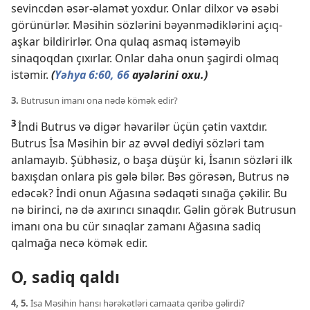
sevincdən əsər-əlamət yoxdur. Onlar dilxor və əsəbi
görünürlər. Məsihin sözlərini bəyənmədiklərini açıq-
aşkar bildirirlər. Ona qulaq asmaq istəməyib
sinaqoqdan çıxırlar. Onlar daha onun şagirdi olmaq
istəmir.
(
Yəhya 6:60,
66
ayələrini oxu.)
3.
Butrusun imanı ona nədə kömək edir?
3
İndi Butrus və digər həvarilər üçün çətin vaxtdır.
Butrus İsa Məsihin bir az əvvəl dediyi sözləri tam
anlamayıb. Şübhəsiz, o başa düşür ki, İsanın sözləri ilk
baxışdan onlara pis gələ bilər. Bəs görəsən, Butrus nə
edəcək? İndi onun Ağasına sədaqəti sınağa çəkilir. Bu
nə birinci, nə də axırıncı sınaqdır. Gəlin görək Butrusun
imanı ona bu cür sınaqlar zamanı Ağasına sadiq
qalmağa necə kömək edir.
O, sadiq qaldı
4, 5.
İsa Məsihin hansı hərəkətləri camaata qəribə gəlirdi?