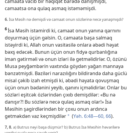
camaata vacib bir həqiqət barədə danışmışdı,
camaatsa ona qulaq asmaq istəməmişdi.
6.
İsa Məsih nə demişdi və camaat onun sözlərinə necə yanaşmışdı?
6
İsa Məsih istəmirdi ki, camaat onun yanına qarnını
doyurmaq üçün gəlsin. O, camaata başa salmaq
istəyirdi ki, Allah onun vasitəsilə onlara əbədi həyat
bəxş edəcək. Bunun üçün onun fidyə qurbanlığına
iman gətirməli və onun izləri ilə getməlidirlər. O, özünü
Musa peyğəmbərin vaxtında göydən yağan mannaya
bənzətmişdi. Bəziləri narazılığını bildirəndə daha güclü
misal çəkib izah etmişdi ki, əbədi həyata qovuşmaq
üçün onun bədənini yeyib, qanını içməlidirlər. Onlar bu
sözləri eşitcək özlərindən çıxıb demişdilər: «Bu nə
danışır?! Bu sözlərə necə qulaq asmaq olar!» İsa
Məsihin şagirdlərindən bir çoxu onun ardınca
getməkdən vaz keçmişdilər
(
Yəh. 6:48—60,
66
).
*
7, 8.
a) Butrus nəyi başa düşmür? b) Butrus İsa Məsihin həvarilərə
verdiyi suala necə cavab verir?