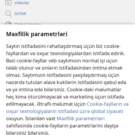
Videolar
AXTAR
Qlobal əlaqələr
Məxfilik parametrləri
KÖMƏK
Saytın istifadəsini rahatlaşdırmaq üçün biz cookie-
İanələr
fayllardan və oxşar texnologiyalardan istifadə edirik.
(yeni
pəncərə
Bəzi cookie-fayllar veb-saytımızın normal işi üçün
açılır)
Gözətçi qülləsinin ONLAYN KİTABXANASI™
tələb olunur və onların istifadəsindən imtina etmək
(yeni
olmaz. Saytımızın istifadəsini yaxşılaşdırmaq üçün
pəncərə
®
JW Hub
açılır)
nəzərdə tutulan əlavə kukilərin istifadəsini qəbul edə
(yeni
və ya imtina edə bilərsiniz. Cookie-dəki məlumatlar
pəncərə
®
«JW Library»
açılır)
heç kimə ötürülməyəcək və marketinq üçün istifadə
edilməyəcək. Ətraflı məlumat üçün
Cookie-faylların və
oxşar texnologiyaların istifadəsi üzrə qlobal siyasəti
oxuyun. İstənilən vaxt
Məxfilik parametrləri
səhifəsində cookie-faylların parametrlərini dəyişə
Copyright
© 2026 Watch Tower Bible and Tract Society of Pennsylvania.
İSTİFADƏ ŞƏRTLƏRİ
|
MƏXFİLİK SİYASƏTİ
|
MƏXFİLİK
bilərsiniz bilərsiniz.