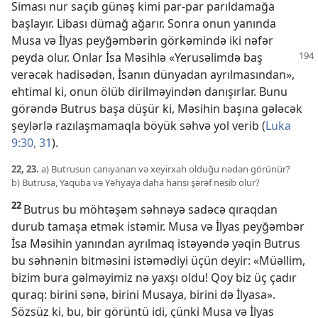
Siması nur saçıb günəş kimi par-par parıldamağa
başlayır. Libası dümağ ağarır. Sonra onun yanında
Musa və İlyas peyğəmbərin görkəmində iki nəfər
peyda olur. Onlar İsa Məsihlə
«Yerusəlimdə baş
verəcək hadisədən, İsanın dünyadan ayrılmasından»,
ehtimal ki, onun ölüb dirilməyindən danışırlar. Bunu
görəndə Butrus başa düşür ki, Məsihin başına gələcək
şeylərlə razılaşmamaqla böyük səhvə yol verib (
Luka
9:30, 31
).
22, 23.
a) Butrusun canıyanan və xeyirxah olduğu nədən görünür?
b) Butrusa, Yaquba və Yəhyaya daha hansı şərəf nəsib olur?
22
Butrus bu möhtəşəm səhnəyə sadəcə qıraqdan
durub tamaşa etmək istəmir. Musa və İlyas peyğəmbər
İsa Məsihin yanından ayrılmaq istəyəndə yəqin Butrus
bu səhnənin bitməsini istəmədiyi üçün deyir: «Müəllim,
bizim bura gəlməyimiz nə yaxşı oldu! Qoy biz üç çadır
quraq: birini sənə, birini Musaya, birini də İlyasa».
Sözsüz ki, bu, bir görüntü idi, çünki Musa və İlyas