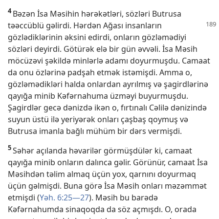
4
Bəzən İsa Məsihin hərəkətləri, sözləri Butrusa
təəccüblü
gəlirdi. Hərdən Ağası insanların
gözlədiklərinin əksini edirdi, onların gözləmədiyi
sözləri deyirdi. Götürək elə bir gün əvvəli. İsa Məsih
möcüzəvi şəkildə minlərlə adamı doyurmuşdu. Camaat
da onu özlərinə padşah etmək istəmişdi. Amma o,
gözləmədikləri halda onlardan ayrılmış və şagirdlərinə
qayığa minib Kəfərnahuma üzməyi buyurmuşdu.
Şagirdlər gecə dənizdə ikən o, fırtınalı Cəlilə dənizində
suyun üstü ilə yeriyərək onları çaşbaş qoymuş və
Butrusa imanla bağlı mühüm bir dərs vermişdi.
5
Səhər açılanda həvarilər görmüşdülər ki, camaat
qayığa minib onların dalınca gəlir. Görünür, camaat İsa
Məsihdən təlim almaq üçün yox, qarnını doyurmaq
üçün gəlmişdi. Buna görə İsa Məsih onları məzəmmət
etmişdi (
Yəh. 6:25—27
). Məsih bu barədə
Kəfərnahumda sinaqoqda da söz açmışdı. O, orada