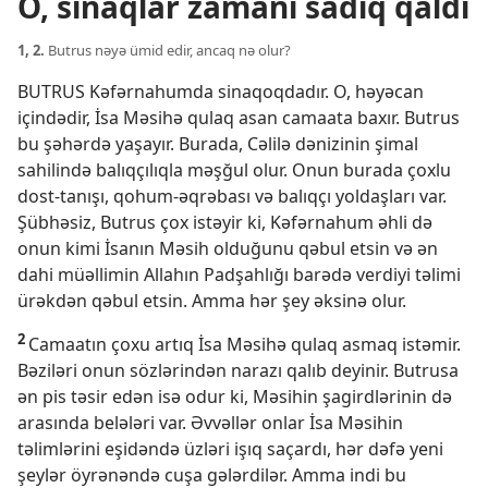
O, sınaqlar zamanı sadiq qaldı
1, 2.
Butrus nəyə ümid edir, ancaq nə olur?
BUTRUS Kəfərnahumda sinaqoqdadır. O, həyəcan
içindədir, İsa Məsihə qulaq asan camaata baxır. Butrus
bu şəhərdə yaşayır. Burada, Cəlilə dənizinin şimal
sahilində balıqçılıqla məşğul olur. Onun burada çoxlu
dost-tanışı, qohum-əqrəbası və balıqçı yoldaşları var.
Şübhəsiz, Butrus çox istəyir ki, Kəfərnahum əhli də
onun kimi İsanın Məsih olduğunu qəbul etsin və ən
dahi müəllimin Allahın Padşahlığı barədə verdiyi təlimi
ürəkdən qəbul etsin. Amma hər şey əksinə olur.
2
Camaatın çoxu artıq İsa Məsihə qulaq asmaq istəmir.
Bəziləri onun sözlərindən narazı qalıb deyinir. Butrusa
ən pis təsir edən isə odur ki, Məsihin şagirdlərinin də
arasında belələri var. Əvvəllər onlar İsa Məsihin
təlimlərini eşidəndə üzləri işıq saçardı, hər dəfə yeni
şeylər öyrənəndə cuşa gələrdilər. Amma indi bu