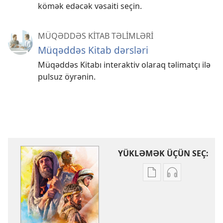
kömək edəcək vəsaiti seçin.
MÜQƏDDƏS KİTAB TƏLİMLƏRİ
Müqəddəs Kitab dərsləri
Müqəddəs Kitabı interaktiv olaraq təlimatçı ilə
pulsuz öyrənin.
YÜKLƏMƏK ÜÇÜN SEÇ:
Nəşrləri
Audioyazıları
yükləmək
yükləmək
üçün
üçün
variantlar
parametrlər