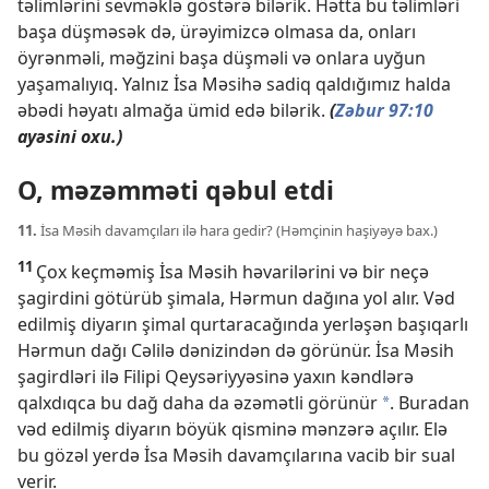
təlimlərini sevməklə göstərə bilərik. Hətta bu təlimləri
başa düşməsək də, ürəyimizcə olmasa da, onları
öyrənməli, məğzini başa düşməli və onlara uyğun
yaşamalıyıq. Yalnız İsa Məsihə sadiq qaldığımız halda
əbədi həyatı almağa ümid edə bilərik.
(
Zəbur 97:10
ayəsini oxu.)
O, məzəmməti qəbul etdi
11.
İsa Məsih davamçıları ilə hara gedir? (Həmçinin haşiyəyə bax.)
11
Çox keçməmiş İsa Məsih həvarilərini və bir neçə
şagirdini götürüb şimala, Hərmun dağına yol alır. Vəd
edilmiş diyarın şimal qurtaracağında yerləşən başıqarlı
Hərmun dağı Cəlilə dənizindən də görünür. İsa Məsih
şagirdləri ilə Filipi Qeysəriyyəsinə yaxın kəndlərə
qalxdıqca bu dağ daha da əzəmətli görünür
. Buradan
*
vəd edilmiş diyarın böyük qisminə mənzərə açılır. Elə
bu gözəl yerdə İsa Məsih davamçılarına vacib bir sual
verir.