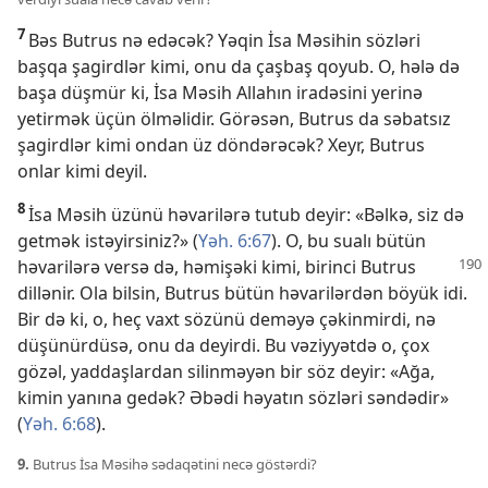
7
Bəs Butrus nə edəcək? Yəqin İsa Məsihin sözləri
başqa şagirdlər kimi, onu da çaşbaş qoyub. O, hələ də
başa düşmür ki, İsa Məsih Allahın iradəsini yerinə
yetirmək üçün ölməlidir. Görəsən, Butrus da səbatsız
şagirdlər kimi ondan üz döndərəcək? Xeyr, Butrus
onlar kimi deyil.
8
İsa Məsih üzünü həvarilərə tutub deyir: «Bəlkə, siz də
getmək istəyirsiniz?» (
Yəh. 6:67
). O, bu sualı bütün
həvarilərə
versə də, həmişəki kimi, birinci Butrus
dillənir. Ola bilsin, Butrus bütün həvarilərdən böyük idi.
Bir də ki, o, heç vaxt sözünü deməyə çəkinmirdi, nə
düşünürdüsə, onu da deyirdi. Bu vəziyyətdə o, çox
gözəl, yaddaşlardan silinməyən bir söz deyir: «Ağa,
kimin yanına gedək? Əbədi həyatın sözləri səndədir»
(
Yəh. 6:68
).
9.
Butrus İsa Məsihə sədaqətini necə göstərdi?