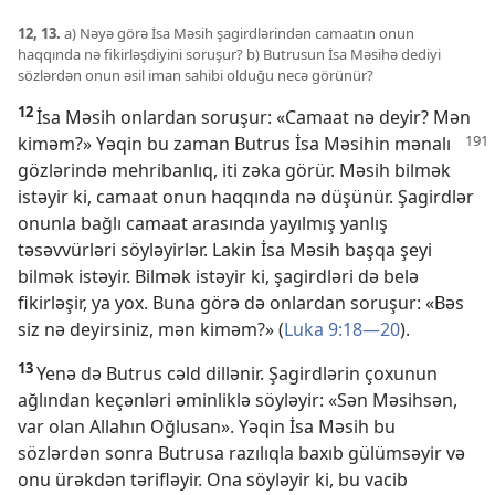
12, 13.
a) Nəyə görə İsa Məsih şagirdlərindən camaatın onun
haqqında nə fikirləşdiyini soruşur? b) Butrusun İsa Məsihə dediyi
sözlərdən onun əsil iman sahibi olduğu necə görünür?
12
İsa Məsih onlardan soruşur: «Camaat nə deyir? Mən
kiməm?»
Yəqin bu zaman Butrus İsa Məsihin mənalı
gözlərində mehribanlıq, iti zəka görür. Məsih bilmək
istəyir ki, camaat onun haqqında nə düşünür. Şagirdlər
onunla bağlı camaat arasında yayılmış yanlış
təsəvvürləri söyləyirlər. Lakin İsa Məsih başqa şeyi
bilmək istəyir. Bilmək istəyir ki, şagirdləri də belə
fikirləşir, ya yox. Buna görə də onlardan soruşur: «Bəs
siz nə deyirsiniz, mən kiməm?» (
Luka 9:18—20
).
13
Yenə də Butrus cəld dillənir. Şagirdlərin çoxunun
ağlından keçənləri əminliklə söyləyir: «Sən Məsihsən,
var olan Allahın Oğlusan». Yəqin İsa Məsih bu
sözlərdən sonra Butrusa razılıqla baxıb gülümsəyir və
onu ürəkdən tərifləyir. Ona söyləyir ki, bu vacib