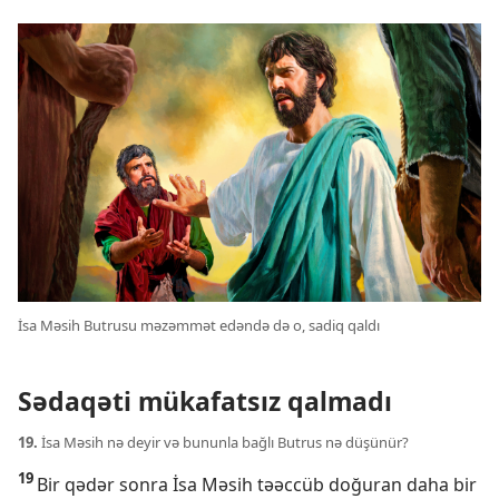
İsa Məsih Butrusu məzəmmət edəndə də o, sadiq qaldı
Sədaqəti mükafatsız qalmadı
19.
İsa Məsih nə deyir və bununla bağlı Butrus nə düşünür?
19
Bir qədər sonra İsa Məsih təəccüb doğuran daha bir