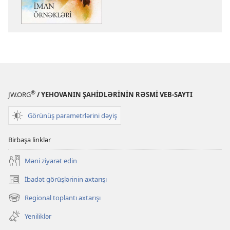
İman
İman
örnəkləri
örnəkləri
®
JW.ORG
/ YEHOVANIN ŞAHİDLƏRİNİN RƏSMİ VEB-SAYTI
Görünüş parametrlərini dəyiş
Birbaşa linklər
Məni ziyarət edin
İbadət görüşlərinin axtarışı
(yeni
pəncərə
Regional toplantı axtarışı
(yeni
açılır)
pəncərə
Yeniliklər
açılır)