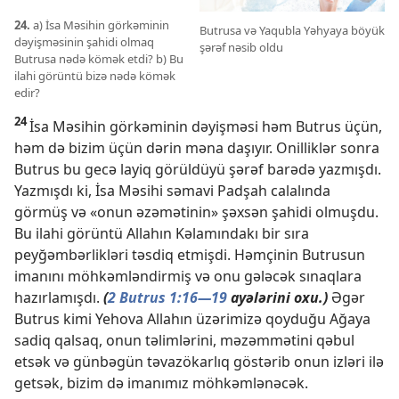
24.
a) İsa Məsihin görkəminin
Butrusa və Yaqubla Yəhyaya böyük
dəyişməsinin şahidi olmaq
şərəf nəsib oldu
Butrusa nədə kömək etdi? b) Bu
ilahi görüntü bizə nədə kömək
edir?
24
İsa Məsihin görkəminin dəyişməsi həm Butrus üçün,
həm də bizim üçün dərin məna daşıyır. Onilliklər sonra
Butrus bu gecə layiq görüldüyü şərəf barədə yazmışdı.
Yazmışdı ki, İsa Məsihi səmavi Padşah calalında
görmüş və «onun əzəmətinin» şəxsən şahidi olmuşdu.
Bu ilahi görüntü Allahın Kəlamındakı bir sıra
peyğəmbərlikləri təsdiq etmişdi. Həmçinin Butrusun
imanını möhkəmləndirmiş və onu gələcək sınaqlara
hazırlamışdı.
(
2 Butrus 1:16—19
ayələrini oxu.)
Əgər
Butrus kimi Yehova Allahın üzərimizə qoyduğu Ağaya
sadiq qalsaq, onun təlimlərini, məzəmmətini qəbul
etsək və günbəgün təvazökarlıq göstərib onun izləri ilə
getsək, bizim də imanımız möhkəmlənəcək.