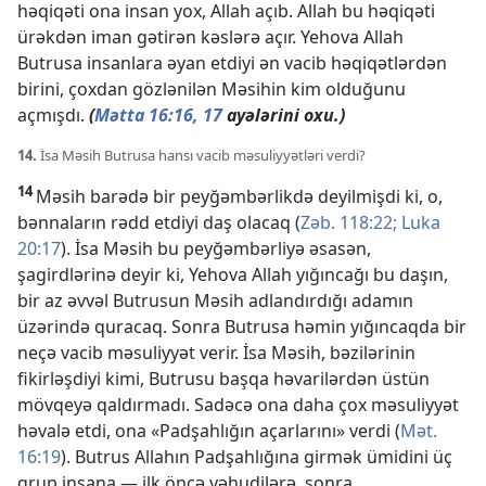
həqiqəti ona insan yox, Allah açıb. Allah bu həqiqəti
ürəkdən iman gətirən kəslərə açır. Yehova Allah
Butrusa insanlara əyan etdiyi ən vacib həqiqətlərdən
birini, çoxdan gözlənilən Məsihin kim olduğunu
açmışdı.
(
Mətta 16:16,
17
ayələrini oxu.)
14.
İsa Məsih Butrusa hansı vacib məsuliyyətləri verdi?
14
Məsih barədə bir peyğəmbərlikdə deyilmişdi ki, o,
bənnaların rədd etdiyi daş olacaq (
Zəb. 118:22;
Luka
20:17
). İsa Məsih bu peyğəmbərliyə əsasən,
şagirdlərinə deyir ki, Yehova Allah yığıncağı bu daşın,
bir az əvvəl Butrusun Məsih adlandırdığı adamın
üzərində quracaq. Sonra Butrusa həmin yığıncaqda bir
neçə vacib məsuliyyət verir. İsa Məsih, bəzilərinin
fikirləşdiyi kimi, Butrusu başqa həvarilərdən üstün
mövqeyə qaldırmadı. Sadəcə ona daha çox məsuliyyət
həvalə etdi, ona «Padşahlığın açarlarını» verdi (
Mət.
16:19
). Butrus Allahın Padşahlığına girmək ümidini üç
qrup insana — ilk öncə yəhudilərə, sonra