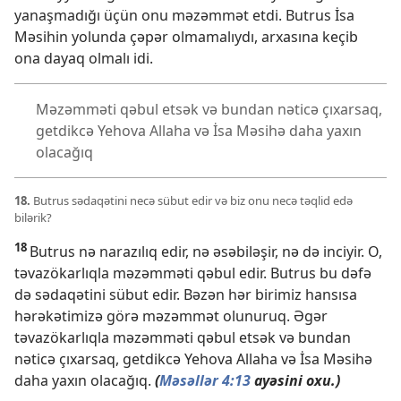
yanaşmadığı üçün onu məzəmmət etdi. Butrus İsa
Məsihin yolunda çəpər olmamalıydı, arxasına keçib
ona dayaq olmalı idi.
Məzəmməti qəbul etsək və bundan nəticə çıxarsaq,
getdikcə Yehova Allaha və İsa Məsihə daha yaxın
olacağıq
18.
Butrus sədaqətini necə sübut edir və biz onu necə təqlid edə
bilərik?
18
Butrus nə narazılıq edir, nə əsəbiləşir, nə də inciyir. O,
təvazökarlıqla məzəmməti qəbul edir. Butrus bu dəfə
də sədaqətini sübut edir. Bəzən hər birimiz hansısa
hərəkətimizə görə məzəmmət olunuruq. Əgər
təvazökarlıqla məzəmməti qəbul etsək və bundan
nəticə çıxarsaq, getdikcə Yehova Allaha və İsa Məsihə
daha yaxın olacağıq.
(
Məsəllər 4:13
ayəsini oxu.)