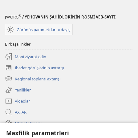
®
JW.ORG
/ YEHOVANIN ŞAHİDLƏRİNİN RƏSMİ VEB-SAYTI
Görünüş parametrlərini dəyiş
Birbaşa linklər
Məni ziyarət edin
İbadət görüşlərinin axtarışı
(yeni
pəncərə
Regional toplantı axtarışı
(yeni
açılır)
pəncərə
Yeniliklər
açılır)
Videolar
AXTAR
Qlobal əlaqələr
Məxfilik parametrləri
KÖMƏK