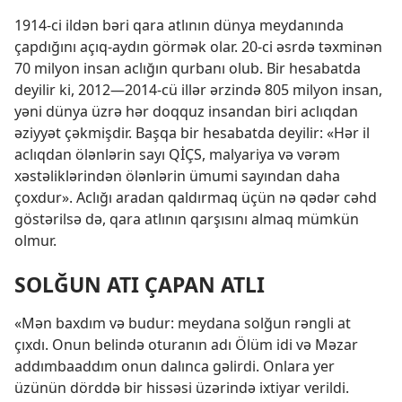
1914-ci ildən bəri qara atlının dünya meydanında
çapdığını açıq-aydın görmək olar. 20-ci əsrdə təxminən
70 milyon insan aclığın qurbanı olub. Bir hesabatda
deyilir ki, 2012—2014-cü illər ərzində 805 milyon insan,
yəni dünya üzrə hər doqquz insandan biri aclıqdan
əziyyət çəkmişdir. Başqa bir hesabatda deyilir: «Hər il
aclıqdan ölənlərin sayı QİÇS, malyariya və vərəm
xəstəliklərindən ölənlərin ümumi sayından daha
çoxdur». Aclığı aradan qaldırmaq üçün nə qədər cəhd
göstərilsə də, qara atlının qarşısını almaq mümkün
olmur.
SOLĞUN ATI ÇAPAN ATLI
«Mən baxdım və budur: meydana solğun rəngli at
çıxdı. Onun belində oturanın adı Ölüm idi və Məzar
addımbaaddım onun dalınca gəlirdi. Onlara yer
üzünün dörddə bir hissəsi üzərində ixtiyar verildi.