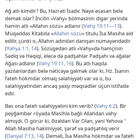
Ağ atlı kimdir? Bu, Həzrəti İsadır. Nəyə əsasən belə
demək olar? İncilin «Vəhy» bölməsinin digər yerində
həmin atlı «Allahın sözü» adlanır (
Vəhy 19:11—13
).
Müqəddəs Kitabda «
Allahın sözü
» titulu İsa Məsihə aid
edilir, çünki o, Allahın adından danışan nümayəndədir
(
Yəhya 1:1,
14
). Sözügedən atlı «Vəhy»də həmçinin
Sadiq və Həqiqi, eləcə də padşahlar Padşahı və ağalar
Ağası adlanır (
Vəhy 19:11,
16
). Bu atlı haqda
yazılanlardan belə nəticəyə gəlmək olar ki, Hz. İsanın
fateh hökmdar olmaq səlahiyyəti var və o, bu
səlahiyyətindən ancaq yaxşı məqsədlər üçün istifadə
edir.
Bəs ona fateh səlahiyyətini kim verib? (
Vəhy 6:2
). Bir
peyğəmbər röyada
Məsihlə
bağlı Allahdan vəhy
almışdı. O görür ki, Əzəldən Var Olan, yəni Yehova
*
Allah Məsihə hakimiyyət, şərəf və padşahlıq verir
(
Dənyal 7:13, 14
). Deməli, İsa Məsihə hökmdar və fateh