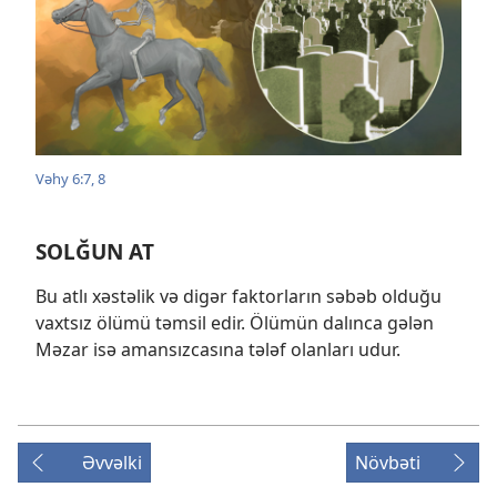
Vəhy 6:7, 8
SOLĞUN AT
Bu atlı xəstəlik və digər faktorların səbəb olduğu
vaxtsız ölümü təmsil edir. Ölümün dalınca gələn
Məzar isə amansızcasına tələf olanları udur.
Əvvəlki
Növbəti