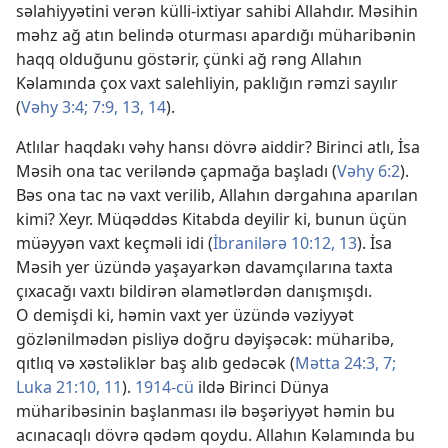
səlahiyyətini verən külli-ixtiyar sahibi Allahdır. Məsihin
məhz ağ atın belində oturması apardığı müharibənin
haqq olduğunu göstərir, çünki ağ rəng Allahın
Kəlamında çox vaxt salehliyin, paklığın rəmzi sayılır
(
Vəhy 3:4;
7:9,
13, 14
).
Atlılar haqdakı vəhy hansı dövrə aiddir? Birinci atlı, İsa
Məsih ona tac veriləndə çapmağa başladı (
Vəhy 6:2
).
Bəs ona tac nə vaxt verilib, Allahın dərgahına aparılan
kimi? Xeyr. Müqəddəs Kitabda deyilir ki, bunun üçün
müəyyən vaxt keçməli idi (
İbranilərə 10:12, 13
). İsa
Məsih yer üzündə yaşayarkən davamçılarına taxta
çıxacağı vaxtı bildirən əlamətlərdən danışmışdı.
O demişdi ki, həmin vaxt yer üzündə vəziyyət
gözlənilmədən pisliyə doğru dəyişəcək: müharibə,
qıtlıq və xəstəliklər baş alıb gedəcək (
Mətta 24:3,
7;
Luka 21:10, 11
).
1914-cü
ildə Birinci Dünya
müharibəsinin başlanması ilə bəşəriyyət həmin bu
acınacaqlı dövrə qədəm qoydu. Allahın Kəlamında bu