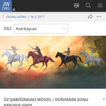
JW.ORG
Daxil
ol
Saytın
JW.ORG-
ME
(yeni
dilini
da
GÖ
Gözətçi qülləsi | № 3, 2017
pəncərə
dəyiş
axtarın
açılır)
DİLİ:
ÜZ QABIĞINDAKI MÖVZU | DÜNYANIN SONU
BARƏDƏ VƏHY