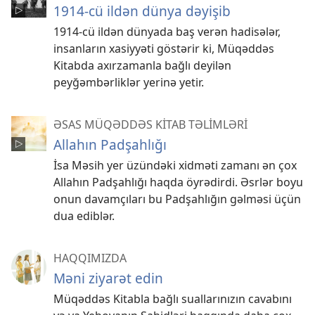
1914-cü ildən dünya dəyişib
1914-cü ildən dünyada baş verən hadisələr,
insanların xasiyyəti göstərir ki, Müqəddəs
Kitabda axırzamanla bağlı deyilən
peyğəmbərliklər yerinə yetir.
ƏSAS MÜQƏDDƏS KİTAB TƏLİMLƏRİ
Allahın Padşahlığı
İsa Məsih yer üzündəki xidməti zamanı ən çox
Allahın Padşahlığı haqda öyrədirdi. Əsrlər boyu
onun davamçıları bu Padşahlığın gəlməsi üçün
dua ediblər.
HAQQIMIZDA
Məni ziyarət edin
Müqəddəs Kitabla bağlı suallarınızın cavabını