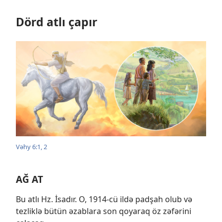
Dörd atlı çapır
Vəhy 6:1, 2
AĞ AT
Bu atlı Hz. İsadır. O, 1914-cü ildə padşah olub və
tezliklə bütün əzablara son qoyaraq öz zəfərini