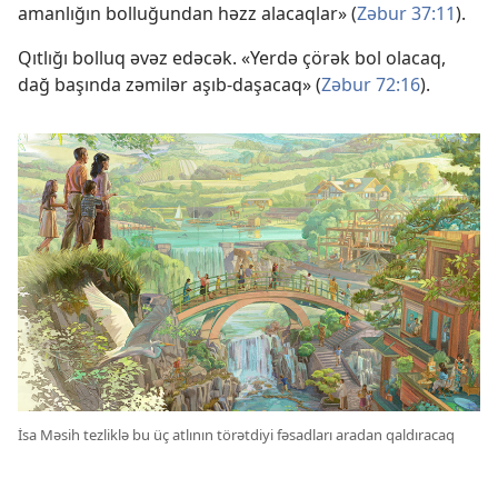
amanlığın bolluğundan həzz alacaqlar» (
Zəbur 37:11
).
Qıtlığı bolluq əvəz edəcək. «Yerdə çörək bol olacaq,
dağ başında zəmilər aşıb-daşacaq» (
Zəbur 72:16
).
İsa Məsih tezliklə bu üç atlının törətdiyi fəsadları aradan qaldıracaq