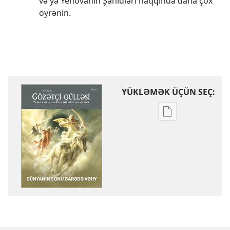
və ya Yehovanın Şahidləri haqqında daha çox
öyrənin.
YÜKLƏMƏK ÜÇÜN SEÇ:
Nəşrləri
yükləmək
üçün
variantlar
GÖZƏTÇİ
QÜLLƏSİ
Dünyanın
sonu
barədə
vəhy