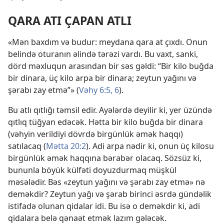
QARA ATI ÇAPAN ATLI
«Mən baxdım və budur: meydana qara at çıxdı. Onun
belində oturanın əlində tərəzi vardı. Bu vaxt, sanki,
dörd məxluqun arasından bir səs gəldi: “Bir kilo buğda
bir dinara, üç kilo arpa bir dinara; zeytun yağını və
şərabı zay etmə”» (
Vəhy 6:5, 6
).
Bu atlı qıtlığı təmsil edir. Ayələrdə deyilir ki, yer üzündə
qıtlıq tüğyan edəcək. Hətta bir kilo buğda bir dinara
(vəhyin verildiyi dövrdə birgünlük əmək haqqı)
satılacaq (
Mətta 20:2
). Adi arpa nədir ki, onun üç kilosu
birgünlük əmək haqqına bərabər olacaq. Sözsüz ki,
bununla böyük külfəti doyuzdurmaq müşkül
məsələdir. Bəs «zeytun yağını və şərabı zay etmə» nə
deməkdir? Zeytun yağı və şərab birinci əsrdə gündəlik
istifadə olunan qidalar idi. Bu isə o deməkdir ki, adi
qidalara belə qənaət etmək lazım gələcək.