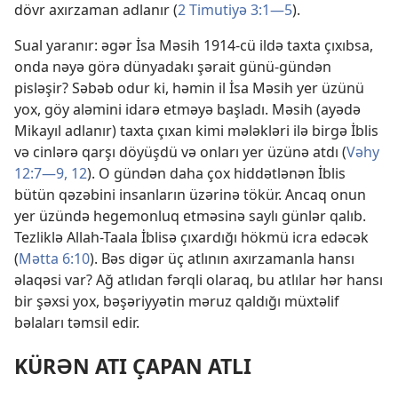
dövr axırzaman adlanır (
2 Timutiyə 3:1—5
).
Sual yaranır: əgər İsa Məsih 1914-cü ildə taxta çıxıbsa,
onda nəyə görə dünyadakı şərait günü-gündən
pisləşir? Səbəb odur ki, həmin il İsa Məsih yer üzünü
yox, göy aləmini idarə etməyə başladı. Məsih (ayədə
Mikayıl adlanır) taxta çıxan kimi mələkləri ilə birgə İblis
və cinlərə qarşı döyüşdü və onları yer üzünə atdı (
Vəhy
12:7—9,
12
). O gündən daha çox hiddətlənən İblis
bütün qəzəbini insanların üzərinə tökür. Ancaq onun
yer üzündə hegemonluq etməsinə saylı günlər qalıb.
Tezliklə Allah-Taala İblisə çıxardığı hökmü icra edəcək
(
Mətta 6:10
). Bəs digər üç atlının axırzamanla hansı
əlaqəsi var? Ağ atlıdan fərqli olaraq, bu atlılar hər hansı
bir şəxsi yox, bəşəriyyətin məruz qaldığı müxtəlif
bəlaları təmsil edir.
KÜRƏN ATI ÇAPAN ATLI