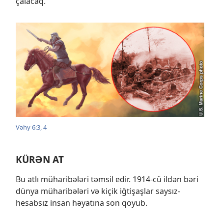
çalacaq.
Vəhy 6:3, 4
KÜRƏN AT
Bu atlı müharibələri təmsil edir. 1914-cü ildən bəri
dünya müharibələri və kiçik iğtişaşlar saysız-
hesabsız insan həyatına son qoyub.