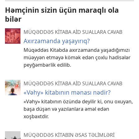
Həmçinin sizin üçün maraqlı ola
bilər
MÜQƏDDƏS KİTABA AİD SUALLARA CAVAB
Axırzamanda yaşayırıq?
Müqəddəs Kitabda axırzamanda yaşadığımızı
müəyyən etməyə kömək edən çoxlu hadisələr
peyğəmbərlik edilib.
MÜQƏDDƏS KİTABA AİD SUALLARA CAVAB
«Vəhy» kitabının mənası nədir?
«Vəhy» kitabının özündə deyilir ki, onu oxuyan,
başa düşən və yazılanlara əməl edən
xoşbəxtdir.
MÜQƏDDƏS KİTABIN ƏSAS TƏLİMLƏRİ