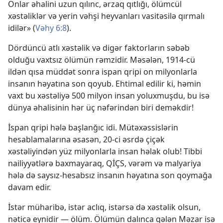
Onlar əhalini uzun qılınc, ərzaq qıtlığı, ölümcül
xəstəliklər və yerin vəhşi heyvanları vasitəsilə qırmalı
idilər» (
Vəhy 6:8
).
Dördüncü atlı xəstəlik və digər faktorların səbəb
olduğu vaxtsız ölümün rəmzidir. Məsələn, 1914-cü
ildən qısa müddət sonra ispan qripi on milyonlarla
insanın həyatına son qoyub. Ehtimal edilir ki, həmin
vaxt bu xəstəliyə 500 milyon insan yoluxmuşdu, bu isə
dünya əhalisinin hər üç nəfərindən biri deməkdir!
İspan qripi hələ başlanğıc idi. Mütəxəssislərin
hesablamalarına əsasən, 20-ci əsrdə çiçək
xəstəliyindən yüz milyonlarla insan həlak olub! Tibbi
nailiyyətlərə baxmayaraq, QİÇS, vərəm və malyariya
hələ də saysız-hesabsız insanın həyatına son qoymağa
davam edir.
İstər müharibə, istər aclıq, istərsə də xəstəlik olsun,
nəticə eynidir — ölüm. Ölümün dalınca gələn Məzar isə