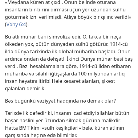
«Meydana kürən at çıxdı. Onun belində oturana
insanların bir-birini qırması üçün yer üzündən sülhü
götürmək izni verilmişdi. Atlıya böyük bir qılınc verildi»
(
Vəhy 6:4
).
Bu atlı müharibəni simvolizə edir. O, təkcə bir neçə
ölkədən yox, bütün dünyadan sülhü götürür. 1914-cü
ildə dünya tarixində ilk qlobal müharibə başladı. Onun
ardınca ondan da dəhşətli İkinci Dünya müharibəsi baş
verdi. Bəzi hesablamalara görə, 1914-cü ildən etibarən
müharibə və silahlı iğtişaşlarda 100 milyondan artıq
insan həyatını itirib! Hələ xəsarət alanları, şikəst
qalanları demirik.
Bəs bugünkü vəziyyət haqqında nə demək olar?
Tarixdə ilk dəfədir ki, insanın icad etdiyi silahlar bütün
bəşər nəslini yer üzündən silmək gücünə malikdir.
Hətta BMT kimi «sülh keşikçiləri» belə, kürən atlının
qarşısında heç nə edə bilmirlər.