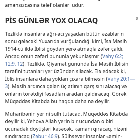
amansızcasına tələf olanları udur.
PİS GÜNLƏR YOX OLACAQ
Tezliklə insanlara ağrı-acı yaşadan bütün əzabların
sonu gələcək! Yuxarıda vurğulandığı kimi, İsa Məsih
1914-cü ildə İblisi göydən yerə atmaqla zəfər çaldı.
Ancaq onun zəfəri bununla yekunlaşmır (
Vəhy 6:2;
12:9,
12
). Tezliklə, Qiyamət günündə İsa Məsih İblisin
tərəfini tutanları yer üzündən siləcək. Elə edəcək ki,
İblis insanlara daha yoldan çıxara bilməsin (
Vəhy 20:1—
3
). Məsih ardınca gələn üç atlının qarşısını alacaq və
onların törətdiyi fəsadları aradan qaldıracaq. Görək
Müqəddəs Kitabda bu haqda daha nə deyilir.
Müharibənin yerini sülh tutacaq. Müqəddəs Kitabda
deyilir ki, Yehova Allah yerin bir ucundan o biri
ucunadək döyüşləri kəsəcək, kamanı qıracaq, nizəni
sındıracaq (
Zəbur 46:9
). Sülhsevər insanlar «əmin-