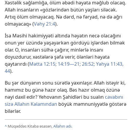
Xəstəlik sağlamlığa, ölüm əbədi həyata məğlub olacaq.
Allah insanların «gözlərindən bütün yaşları siləcək.
Artıq ölüm olmayacaq. Nə dərd, nə fəryad, nə də ağrı
olmayacaq» (
Vəhy 21:4
).
İsa Məsihi hakimiyyəti altında həyatın necə olacağını
onun yer üzündə yaşayarkən gördüyü işlərdən bilmək
olar. O, insanları sülhə çağırır, minlərlə insanı
doyuzdurur, xəstələrə şəfa verir, ölənləri həyata
qaytarırdı (
Mətta 12:15;
14:19—21;
26:52;
Yəhya 11:43,
44
).
Bu şər dünyanın sonu sürətlə yaxınlaşır. Allah istəyir ki,
hamımız bu günə hazır olaq. Bəs hazır olmaq özünə
nəyi daxil edir? Yehovanın Şahidləri bu sualın
cavabını
sizə Allahın Kəlamından
böyük məmnuniyyətlə göstərə
bilərlər.
^
Müqəddəs Kitaba əsasən,
Allahın adı
.