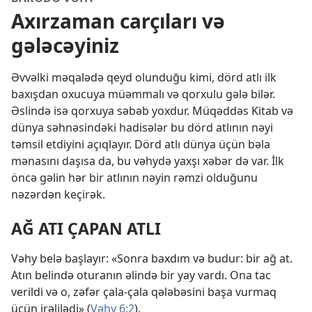
Axırzaman carçıları və
gələcəyiniz
Əvvəlki məqalədə qeyd olunduğu kimi, dörd atlı ilk
baxışdan oxucuya müəmmalı və qorxulu gələ bilər.
Əslində isə qorxuya səbəb yoxdur. Müqəddəs Kitab və
dünya səhnəsindəki hadisələr bu dörd atlının nəyi
təmsil etdiyini açıqlayır. Dörd atlı dünya üçün bəla
mənasını daşısa da, bu vəhydə yaxşı xəbər də var. İlk
öncə gəlin hər bir atlının nəyin rəmzi olduğunu
nəzərdən keçirək.
AĞ ATI ÇAPAN ATLI
Vəhy belə başlayır: «Sonra baxdım və budur: bir ağ at.
Atın belində oturanın əlində bir yay vardı. Ona tac
verildi və o, zəfər çala-çala qələbəsini başa vurmaq
üçün irəlilədi» (
Vəhy 6:2
).