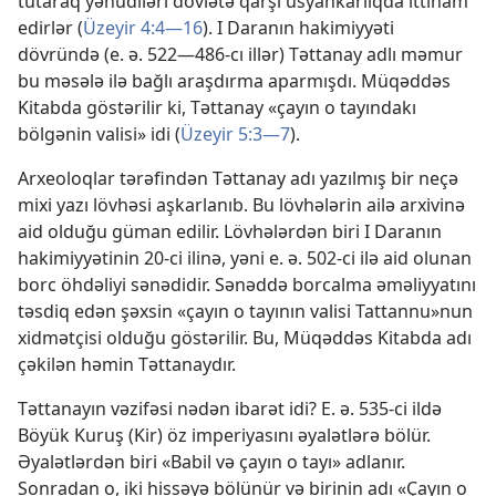
tutaraq yəhudiləri dövlətə qarşı üsyankarlıqda ittiham
edirlər (
Üzeyir 4:4—16
). I Daranın hakimiyyəti
dövründə (e. ə. 522—486-cı illər) Təttanay adlı məmur
bu məsələ ilə bağlı araşdırma aparmışdı. Müqəddəs
Kitabda göstərilir ki, Təttanay «çayın o tayındakı
bölgənin valisi» idi (
Üzeyir 5:3—7
).
Arxeoloqlar tərəfindən Təttanay adı yazılmış bir neçə
mixi yazı lövhəsi aşkarlanıb. Bu lövhələrin ailə arxivinə
aid olduğu güman edilir. Lövhələrdən biri I Daranın
hakimiyyətinin 20-ci ilinə, yəni e. ə. 502-ci ilə aid olunan
borc öhdəliyi sənədidir. Sənəddə borcalma əməliyyatını
təsdiq edən şəxsin «çayın o tayının valisi Tattannu»nun
xidmətçisi olduğu göstərilir. Bu, Müqəddəs Kitabda adı
çəkilən həmin Təttanaydır.
Təttanayın vəzifəsi nədən ibarət idi? E. ə. 535-ci ildə
Böyük Kuruş (Kir) öz imperiyasını əyalətlərə bölür.
Əyalətlərdən biri «Babil və çayın o tayı» adlanır.
Sonradan o, iki hissəyə bölünür və birinin adı «Çayın o