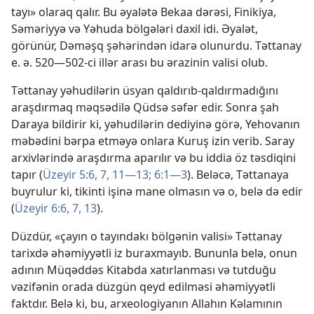
tayı» olaraq qalır. Bu əyalətə Bekaa dərəsi, Finikiya,
Səməriyyə və Yəhuda bölgələri daxil idi. Əyalət,
görünür, Dəməşq şəhərindən idarə olunurdu. Təttanay
e. ə. 520—502-ci illər arası bu ərazinin valisi olub.
Təttanay yəhudilərin üsyan qaldırıb-qaldırmadığını
araşdırmaq məqsədilə Qüdsə səfər edir. Sonra şah
Daraya bildirir ki, yəhudilərin dediyinə görə, Yehovanın
məbədini bərpa etməyə onlara Kuruş izin verib. Saray
arxivlərində araşdırma aparılır və bu iddia öz təsdiqini
tapır (
Üzeyir 5:6, 7,
11—13;
6:1—3
). Beləcə, Təttanaya
buyrulur ki, tikinti işinə mane olmasın və o, belə də edir
(
Üzeyir 6:6, 7,
13
).
Düzdür, «çayın o tayındakı bölgənin valisi» Təttanay
tarixdə əhəmiyyətli iz buraxmayıb. Bununla belə, onun
adının Müqəddəs Kitabda xatırlanması və tutduğu
vəzifənin orada düzgün qeyd edilməsi əhəmiyyətli
faktdır. Belə ki, bu, arxeologiyanın Allahın Kəlamının