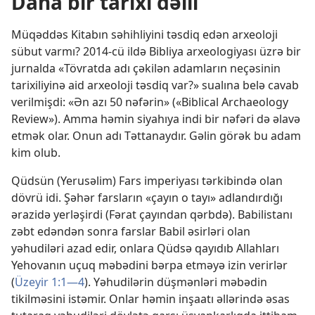
Daha bir tarixi dəlil
Müqəddəs Kitabın səhihliyini təsdiq edən arxeoloji
sübut varmı? 2014-cü ildə Bibliya arxeologiyası üzrə bir
jurnalda «Tövratda adı çəkilən adamların neçəsinin
tarixiliyinə aid arxeoloji təsdiq var?» sualına belə cavab
verilmişdi: «Ən azı 50 nəfərin» («Biblical Archaeology
Review»). Amma həmin siyahıya indi bir nəfəri də əlavə
etmək olar. Onun adı Təttanaydır. Gəlin görək bu adam
kim olub.
Qüdsün (Yerusəlim) Fars imperiyası tərkibində olan
dövrü idi. Şəhər farsların «çayın o tayı» adlandırdığı
ərazidə yerləşirdi (Fərat çayından qərbdə). Babilistanı
zəbt edəndən sonra farslar Babil əsirləri olan
yəhudiləri azad edir, onlara Qüdsə qayıdıb Allahları
Yehovanın uçuq məbədini bərpa etməyə izin verirlər
(
Üzeyir 1:1—4
). Yəhudilərin düşmənləri məbədin
tikilməsini istəmir. Onlar həmin inşaatı əllərində əsas