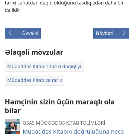
tarixi cəhətdən dəqiq olduğunu təsdiq edən daha bir
dəlildir.
Əvvəlki
Növbəti
Əlaqəli mövzular
Müqəddəs Kitabın tarixi dəqiqliyi
Müqəddəs Kitab və tarix
Həmçinin sizin üçün maraqlı ola
bilər
ƏSAS MÜQƏDDƏS KİTAB TƏLİMLƏRİ
Müqəddəs Kitabın doğruluğuna necə