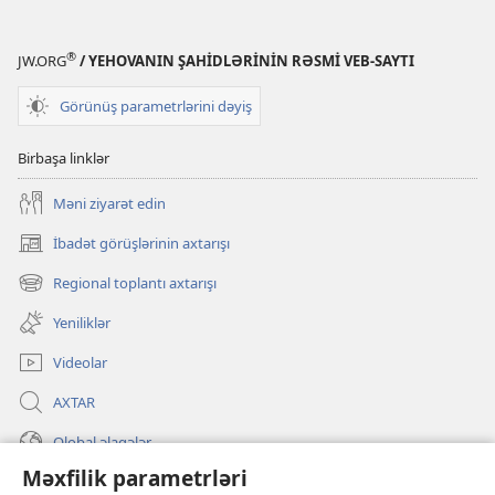
®
JW.ORG
/ YEHOVANIN ŞAHİDLƏRİNİN RƏSMİ VEB-SAYTI
Görünüş parametrlərini dəyiş
Birbaşa linklər
Məni ziyarət edin
İbadət görüşlərinin axtarışı
(yeni
pəncərə
Regional toplantı axtarışı
(yeni
açılır)
pəncərə
Yeniliklər
açılır)
Videolar
AXTAR
Qlobal əlaqələr
Məxfilik parametrləri
KÖMƏK