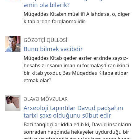
əmin ola bilərik?
Müqəddəs Kitabın müəllifi Allahdırsa, o, digər
kitablardan fərqlənməlidir.
GÖZƏTÇİ QÜLLƏSİ
Bunu bilmək vacibdir
Müqəddəs Kitab qədər əsrlər ərzində saysız-
hesabsız insanın imanını formalaşdıran ikinci
bir kitab yoxdur. Bəs Müqəddəs Kitaba etibar
etmək olar?
ƏLAVƏ MÖVZULAR
Arxeoloji tapıntılar Davud padşahın
tarixi şəxs olduğunu sübut edir
Bəzi tənqidçilər iddia edib ki, Davud insanların
sonradan haqqında hekayələr uydurduğu bir