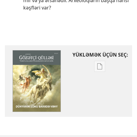
mif və ya əfsanədir. Arxeoloqların başqa hansı
kəşfləri var?
YÜKLƏMƏK ÜÇÜN SEÇ:
Nəşrləri
yükləmək
üçün
variantlar
GÖZƏTÇİ
QÜLLƏSİ
Dünyanın
sonu
barədə
vəhy