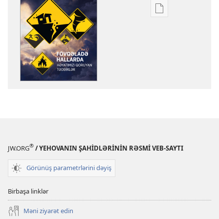
Nəşrləri
yükləmək
üçün
variantlar
OYANIN!
Fövqəladə
hallarda
həyatımızı
qoruyan
tədbirlər
®
JW.ORG
/ YEHOVANIN ŞAHİDLƏRİNİN RƏSMİ VEB-SAYTI
Görünüş parametrlərini dəyiş
Birbaşa linklər
Məni ziyarət edin