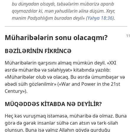
bu dünyadan olsaydı, təbəələrim mübarizə aparıb
qoymazdılar ki, mən yəhudilərin əlinə düşüm. Xeyr,
mənim Padşahlığım buradan deyil» (
Yəhya 18:36
).
Müharibələrin sonu olacaqmı?
BƏZİLƏRİNİN FİKRİNCƏ
Müharibələrin qarşısını almaq mümkün deyil. «XXI
əsrdə müharibə və səlahiyyət» kitabında yazılıb:
«Müharibələr olub və olacaq. Bu əsrdə ümumbəşər və
əbədi sülh gözlənilmir» («War and Power in the 21st
Century»).
MÜQƏDDƏS KİTABDA NƏ DEYİLİR?
Heç kəs vuruşmaq istəməsə, müharibə də olmaz. Buna
görə də gərək insanlar sülhə can atsın və tərk-silah
olunsun. Buna isə yalnız Allahın göydə qurduğu