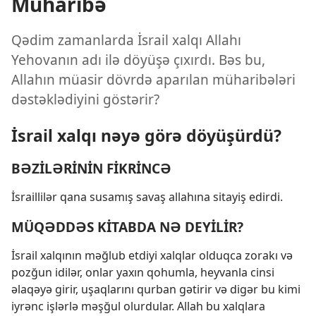
Müharibə
Qədim zamanlarda İsrail xalqı Allahı
Yehovanın adı ilə döyüşə çıxırdı. Bəs bu,
Allahın müasir dövrdə aparılan müharibələri
dəstəklədiyini göstərir?
İsrail xalqı nəyə görə döyüşürdü?
BƏZİLƏRİNİN FİKRİNCƏ
İsraillilər qana susamış savaş allahına sitayiş edirdi.
MÜQƏDDƏS KİTABDA NƏ DEYİLİR?
İsrail xalqının məğlub etdiyi xalqlar olduqca zorakı və
pozğun idilər, onlar yaxın qohumla, heyvanla cinsi
əlaqəyə girir, uşaqlarını qurban gətirir və digər bu kimi
iyrənc işlərlə məşğul olurdular. Allah bu xalqlara