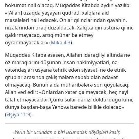
hökumət nail olacaq. Müqəddəs Kitabda aydın yazılıb:
«[Allah] uzaqda yaşayan qüdrətli xalqlara aid
məsələləri həll edəcək. Onlar qılınclarından gavahın,
nizələrindən oraq düzəldəcək. Xalq xalqın üstünə qılınc
qaldırmayacaq, artıq müharibə etməyi
öyrənməyəcəklər» (
Mikə 4:3
).
Müqəddəs Kitaba əsasən, Allahın idarəçiliyi altında nə
öz maraqlarını düşünən insan hakimiyyətləri, nə
vətəndaşları üsyana təhrik edən siyasət, nə də etnik
qruplar arasında çəkişmələrə səbəb olan ədavət
olmayacaq. Bununla da müharibələrə son qoyulacaq.
Allah vəd edir: «Onlardan xətər gəlməyəcək, heç nəyi
tələf etməyəcəklər. Çünki sular dənizi doldurduğu kimi,
dünya başdan-başa Yehova barədə biliklə dolacaq»
(
Əşiya 11:9
).
«Yerin bir ucundan o biri ucunadək döyüşləri kəsir,