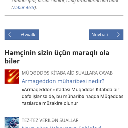
kamanı qırır, nizəni sındırır, cəng arabalarını oda atır»
(
Zəbur 46:9
).
Əvvəlki
Növbəti
Həmçinin sizin üçün maraqlı ola
bilər
MÜQƏDDƏS KİTABA AİD SUALLARA CAVAB
Armageddon müharibəsi nədir?
«Armageddon» ifadəsi Müqəddəs Kitabda bir
dəfə işlənsə də, bu müharibə haqda Müqəddəs
Yazılarda müzakirə olunur
TEZ-TEZ VERİLƏN SUALLAR