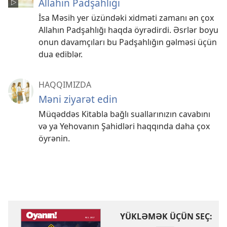
Allahın Padşahlığı
İsa Məsih yer üzündəki xidməti zamanı ən çox
Allahın Padşahlığı haqda öyrədirdi. Əsrlər boyu
onun davamçıları bu Padşahlığın gəlməsi üçün
dua ediblər.
HAQQIMIZDA
Məni ziyarət edin
Müqəddəs Kitabla bağlı suallarınızın cavabını
və ya Yehovanın Şahidləri haqqında daha çox
öyrənin.
YÜKLƏMƏK ÜÇÜN SEÇ: