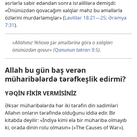
əsrlərlə səbir edəndən sonra israillilərə demişdi:
«Önünüzdən qovacağım xalqlar məhz bu əməllərlə
özlərini murdarlamışlar» (
Lavililər 18:21—25;
Ərəmya
7:31
).
«Allahınız Yehova şər əməllərinə görə o xalqları
önünüzdən qovur» (
Qanunun təkrarı 9:5
).
Allah bu gün baş verən
müharibələrdə tərəfkeşlik edirmi?
YƏQİN FİKİR VERMİSİNİZ
Əksər müharibələrdə hər iki tərəfin din xadimləri
Allahın onların tərəfində olduğunu iddia edir. Bir
kitabda deyilir: «İndiyə kimi elə bir müharibə olmayıb
ki, orada dinin rolu olmasın» («The Causes of War»).