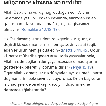
MÜQƏDDƏS KİTABDA NƏ DEYİLİR?
Allah Öz xalqına vuruşmağı qadağan edir. Allahın
Kəlamında yazılıb: «İmkan daxilində, əlinizdən gələn
qədər hamı ilə sülhdə olmağa çalışın... qisasınızı
almayın» (
Romalılara 12:18, 19
).
Hz. İsa davamçılarına demirdi «gedin vuruşun», o
deyirdi ki, «düşmənlərinizi həmişə sevin və sizi təqib
edənlər üçün həmişə dua edin» (
Mətta 5:44, 45
). Odur
ki, hətta müharibə gedən ərazilərdə yaşasalar belə,
Allahın xidmətçiləri «dünyaya məxsus» olmadıqlarını
göstərərək bitərəfliyi qorumalıdırlar (
Yəhya 15:19
).
Əgər Allah xidmətçilərinə dünyadan ayrı qalmağı, hətta
düşmənlərini belə sevməyi buyurursa, Onun baş verən
münaqişələrdə tərəfkeşlik etdiyini düşünmək nə
dərəcədə ağlabatandır?
«Mənim Padşahlığım bu dünyadan deyil. Padşahlığım