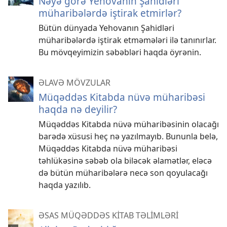
Nəyə görə Yehovanın Şahidləri
müharibələrdə iştirak etmirlər?
Bütün dünyada Yehovanın Şahidləri
müharibələrdə iştirak etməmələri ilə tanınırlar.
Bu mövqeyimizin səbəbləri haqda öyrənin.
ƏLAVƏ MÖVZULAR
Müqəddəs Kitabda nüvə müharibəsi
haqda nə deyilir?
Müqəddəs Kitabda nüvə müharibəsinin olacağı
barədə xüsusi heç nə yazılmayıb. Bununla belə,
Müqəddəs Kitabda nüvə müharibəsi
təhlükəsinə səbəb ola biləcək əlamətlər, eləcə
də bütün müharibələrə necə son qoyulacağı
haqda yazılıb.
ƏSAS MÜQƏDDƏS KİTAB TƏLİMLƏRİ