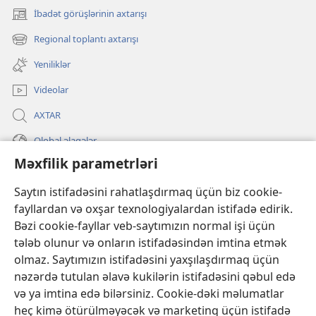
İbadət görüşlərinin axtarışı
(yeni
pəncərə
Regional toplantı axtarışı
(yeni
açılır)
pəncərə
Yeniliklər
açılır)
Videolar
AXTAR
Qlobal əlaqələr
Məxfilik parametrləri
KÖMƏK
Saytın istifadəsini rahatlaşdırmaq üçün biz cookie-
İanələr
fayllardan və oxşar texnologiyalardan istifadə edirik.
(yeni
pəncərə
Bəzi cookie-fayllar veb-saytımızın normal işi üçün
açılır)
Gözətçi qülləsinin ONLAYN KİTABXANASI™
tələb olunur və onların istifadəsindən imtina etmək
(yeni
olmaz. Saytımızın istifadəsini yaxşılaşdırmaq üçün
pəncərə
®
JW Hub
açılır)
nəzərdə tutulan əlavə kukilərin istifadəsini qəbul edə
(yeni
və ya imtina edə bilərsiniz. Cookie-dəki məlumatlar
pəncərə
®
«JW Library»
açılır)
heç kimə ötürülməyəcək və marketinq üçün istifadə