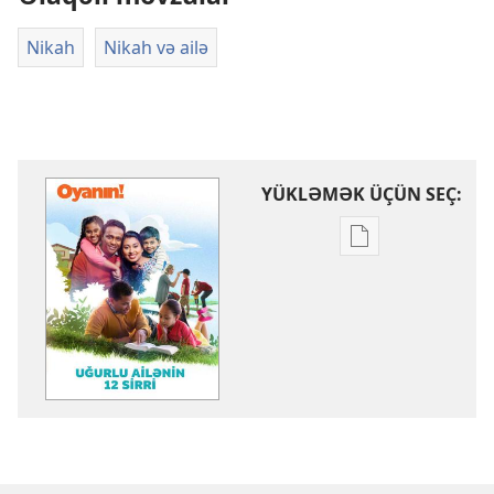
Nikah
Nikah və ailə
YÜKLƏMƏK ÜÇÜN SEÇ:
Nəşrləri
yükləmək
üçün
variantlar
OYANIN!
Uğurlu
ailənin
12
sirri