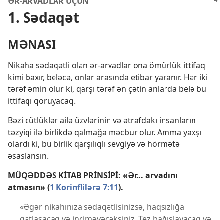
ƏR-ARVADLAR ÜÇÜN
1. Sədaqət
MƏNASI
Nikaha sədaqətli olan ər-arvadlar ona ömürlük ittifaq
kimi baxır, beləcə, onlar arasında etibar yaranır. Hər iki
tərəf əmin olur ki, qarşı tərəf ən çətin anlarda belə bu
ittifaqı qoruyacaq.
Bəzi cütlüklər ailə üzvlərinin və ətrafdakı insanların
təzyiqi ilə birlikdə qalmağa məcbur olur. Amma yaxşı
olardı ki, bu birlik qarşılıqlı sevgiyə və hörmətə
əsaslansın.
MÜQƏDDƏS KİTAB PRİNSİPİ: «Ər... arvadını
atmasın» (
1 Korinflilərə 7:11
).
«Əgər nikahınıza sədaqətlisinizsə, haqsızlığa
qatlaşacaq və inciməyəcəksiniz. Tez bağışlayacaq və