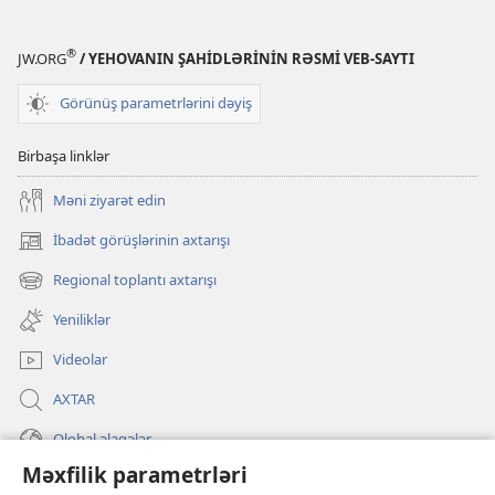
®
JW.ORG
/ YEHOVANIN ŞAHİDLƏRİNİN RƏSMİ VEB-SAYTI
Görünüş parametrlərini dəyiş
Birbaşa linklər
Məni ziyarət edin
İbadət görüşlərinin axtarışı
(yeni
pəncərə
Regional toplantı axtarışı
(yeni
açılır)
pəncərə
Yeniliklər
açılır)
Videolar
AXTAR
Qlobal əlaqələr
Məxfilik parametrləri
KÖMƏK