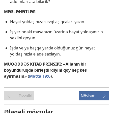
addımları ata bilərik?
MƏSLƏHƏTLƏR
Həyat yoldaşınıza sevgi açıqcaları yazın.
İş yerindəki masanızın üzərinə həyat yoldaşınızın
şəklini qoyun.
İşdə və ya başqa yerdə olduğunuz gün həyat
yoldaşınızla əlaqə saxlayın.
MÜQƏDDƏS KİTAB PRİNSİPİ: «Allahın bir
boyunduruqda birləşdirdiyini qoy heç kəs
ayırmasın» (
Mətta 19:6
).
Əvvəlki
Növbəti
Əlaqəli mövzular