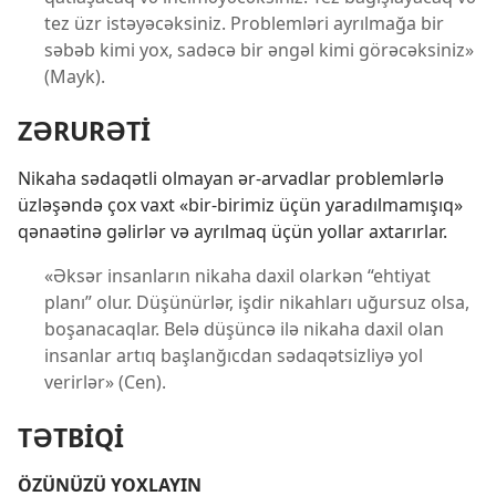
tez üzr istəyəcəksiniz. Problemləri ayrılmağa bir
səbəb kimi yox, sadəcə bir əngəl kimi görəcəksiniz»
(Mayk).
ZƏRURƏTİ
Nikaha sədaqətli olmayan ər-arvadlar problemlərlə
üzləşəndə çox vaxt «bir-birimiz üçün yaradılmamışıq»
qənaətinə gəlirlər və ayrılmaq üçün yollar axtarırlar.
«Əksər insanların nikaha daxil olarkən “ehtiyat
planı” olur. Düşünürlər, işdir nikahları uğursuz olsa,
boşanacaqlar. Belə düşüncə ilə nikaha daxil olan
insanlar artıq başlanğıcdan sədaqətsizliyə yol
verirlər» (Cen).
TƏTBİQİ
ÖZÜNÜZÜ YOXLAYIN