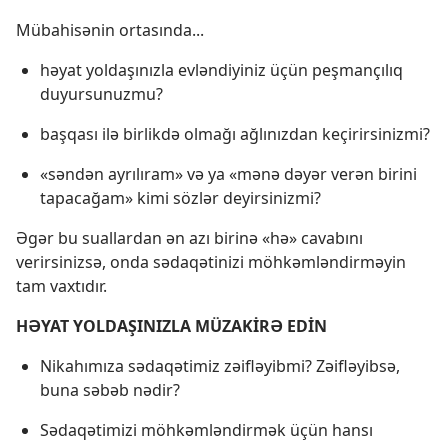
Mübahisənin ortasında...
həyat yoldaşınızla evləndiyiniz üçün peşmançılıq
duyursunuzmu?
başqası ilə birlikdə olmağı ağlınızdan keçirirsinizmi?
«səndən ayrılıram» və ya «mənə dəyər verən birini
tapacağam» kimi sözlər deyirsinizmi?
Əgər bu suallardan ən azı birinə «hə» cavabını
verirsinizsə, onda sədaqətinizi möhkəmləndirməyin
tam vaxtıdır.
HƏYAT YOLDAŞINIZLA MÜZAKİRƏ EDİN
Nikahımıza sədaqətimiz zəifləyibmi? Zəifləyibsə,
buna səbəb nədir?
Sədaqətimizi möhkəmləndirmək üçün hansı