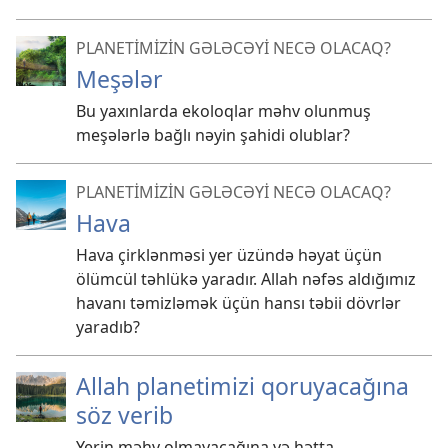
PLANETİMİZİN GƏLƏCƏYİ NECƏ OLACAQ?
Meşələr
Bu yaxınlarda ekoloqlar məhv olunmuş
meşələrlə bağlı nəyin şahidi olublar?
PLANETİMİZİN GƏLƏCƏYİ NECƏ OLACAQ?
Hava
Hava çirklənməsi yer üzündə həyat üçün
ölümcül təhlükə yaradır. Allah nəfəs aldığımız
havanı təmizləmək üçün hansı təbii dövrlər
yaradıb?
Allah planetimizi qoruyacağına
söz verib
Yerin məhv olmayacağına və hətta