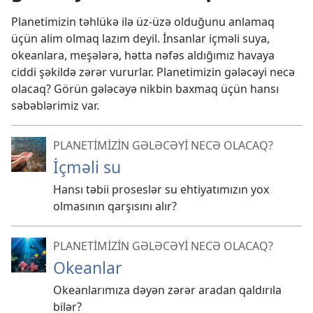
Planetimizin təhlükə ilə üz-üzə olduğunu anlamaq
üçün alim olmaq lazım deyil. İnsanlar içməli suya,
okeanlara, meşələrə, hətta nəfəs aldığımız havaya
ciddi şəkildə zərər vururlar. Planetimizin gələcəyi necə
olacaq? Görün gələcəyə nikbin baxmaq üçün hansı
səbəblərimiz var.
PLANETİMİZİN GƏLƏCƏYİ NECƏ OLACAQ?
İçməli su
Hansı təbii proseslər su ehtiyatımızın yox
olmasının qarşısını alır?
PLANETİMİZİN GƏLƏCƏYİ NECƏ OLACAQ?
Okeanlar
Okeanlarımıza dəyən zərər aradan qaldırıla
bilər?