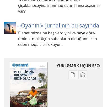
çiçəklənəcəyinə inanmaq üçün hansı əsasımız
var?
«Oyanın!» jurnalının bu sayında
Planetimizdə nə baş verdiyini və nəyə görə
ümid etmək üçün səbəblərin olduğunu izah
edən məqalələri oxuyun.
YÜKLƏMƏK ÜÇÜN SEÇ:
Nəşrləri
Audioyazıları
yükləmək
yükləmək
üçün
üçün
variantlar
parametrlər
OYANIN!
OYANIN!
Planetimizin
Planetimizin