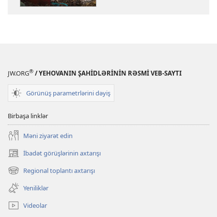
gələcəyi
gələcəyi
necə
necə
olacaq?
olacaq?
®
JW.ORG
/ YEHOVANIN ŞAHİDLƏRİNİN RƏSMİ VEB-SAYTI
Görünüş parametrlərini dəyiş
Birbaşa linklər
Məni ziyarət edin
İbadət görüşlərinin axtarışı
(yeni
pəncərə
Regional toplantı axtarışı
(yeni
açılır)
pəncərə
Yeniliklər
açılır)
Videolar