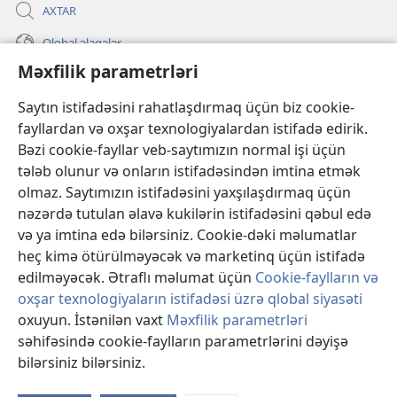
AXTAR
Qlobal əlaqələr
Məxfilik parametrləri
KÖMƏK
Saytın istifadəsini rahatlaşdırmaq üçün biz cookie-
İanələr
(yeni
fayllardan və oxşar texnologiyalardan istifadə edirik.
pəncərə
Bəzi cookie-fayllar veb-saytımızın normal işi üçün
açılır)
Gözətçi qülləsinin ONLAYN KİTABXANASI™
tələb olunur və onların istifadəsindən imtina etmək
(yeni
olmaz. Saytımızın istifadəsini yaxşılaşdırmaq üçün
pəncərə
®
JW Hub
açılır)
nəzərdə tutulan əlavə kukilərin istifadəsini qəbul edə
(yeni
pəncərə
və ya imtina edə bilərsiniz. Cookie-dəki məlumatlar
®
«JW Library»
açılır)
heç kimə ötürülməyəcək və marketinq üçün istifadə
edilməyəcək. Ətraflı məlumat üçün
Cookie-faylların və
oxşar texnologiyaların istifadəsi üzrə qlobal siyasəti
oxuyun. İstənilən vaxt
Məxfilik parametrləri
Copyright
© 2026 Watch Tower Bible and Tract Society of Pennsylvania.
səhifəsində cookie-faylların parametrlərini dəyişə
İSTİFADƏ ŞƏRTLƏRİ
|
MƏXFİLİK SİYASƏTİ
|
MƏXFİLİK
bilərsiniz bilərsiniz.
PARAMETRLƏRİ