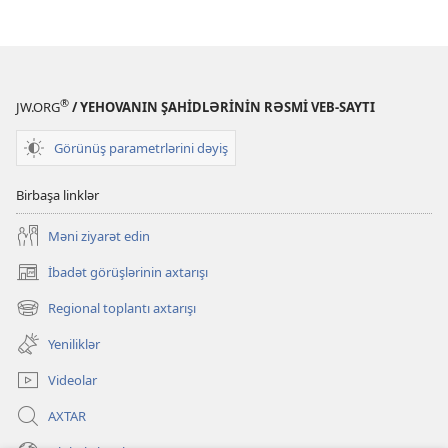
hikmət
hikmət
və
və
siz
siz
®
JW.ORG
/ YEHOVANIN ŞAHİDLƏRİNİN RƏSMİ VEB-SAYTI
Görünüş parametrlərini dəyiş
Birbaşa linklər
Məni ziyarət edin
İbadət görüşlərinin axtarışı
(yeni
pəncərə
Regional toplantı axtarışı
(yeni
açılır)
pəncərə
Yeniliklər
açılır)
Videolar
AXTAR