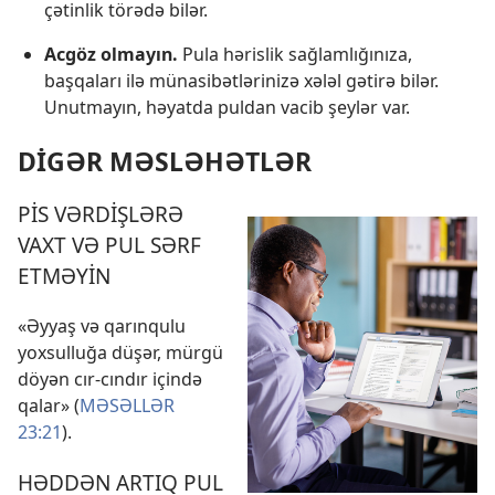
çətinlik törədə bilər.
Acgöz olmayın.
Pula hərislik sağlamlığınıza,
başqaları ilə münasibətlərinizə xələl gətirə bilər.
Unutmayın, həyatda puldan vacib şeylər var.
DİGƏR MƏSLƏHƏTLƏR
PİS VƏRDİŞLƏRƏ
VAXT VƏ PUL SƏRF
ETMƏYİN
«Əyyaş və qarınqulu
yoxsulluğa düşər, mürgü
döyən cır-cındır içində
qalar» (
MƏSƏLLƏR
23:21
).
HƏDDƏN ARTIQ PUL