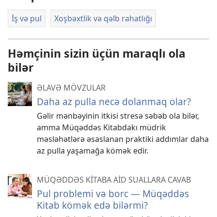
İş və pul
Xoşbəxtlik və qəlb rahatlığı
Həmçinin sizin üçün maraqlı ola
bilər
ƏLAVƏ MÖVZULAR
Daha az pulla necə dolanmaq olar?
Gəlir mənbəyinin itkisi stresə səbəb ola bilər,
amma Müqəddəs Kitabdakı müdrik
məsləhətlərə əsaslanan praktiki addımlar daha
az pulla yaşamağa kömək edir.
MÜQƏDDƏS KİTABA AİD SUALLARA CAVAB
Pul problemi və borc — Müqəddəs
Kitab kömək edə bilərmi?