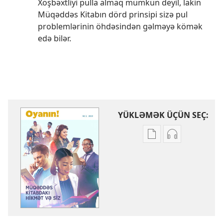
Xoşbəxtliyi pulla almaq mümkün deyil, lakin
Müqəddəs Kitabın dörd prinsipi sizə pul
problemlərinin öhdəsindən gəlməyə kömək
edə bilər.
YÜKLƏMƏK ÜÇÜN SEÇ:
Nəşrləri
Audioyazıları
yükləmək
yükləmək
üçün
üçün
variantlar
parametrlər
OYANIN!
OYANIN!
Müqəddəs
Müqəddəs
Kitabdakı
Kitabdakı