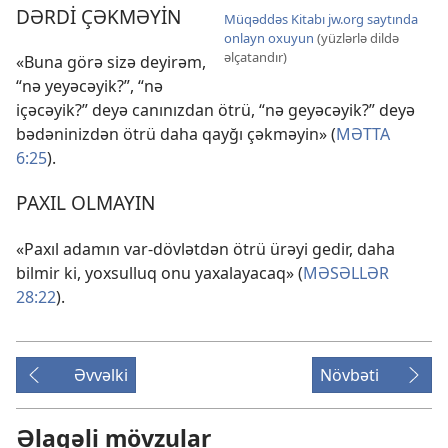
DƏRDİ ÇƏKMƏYİN
Müqəddəs Kitabı jw.org saytında
onlayn oxuyun
(yüzlərlə dildə
əlçatandır)
«Buna görə sizə deyirəm,
“nə yeyəcəyik?”, “nə
içəcəyik?” deyə canınızdan ötrü, “nə geyəcəyik?” deyə
bədəninizdən ötrü daha qayğı çəkməyin» (
MƏTTA
6:25
).
PAXIL OLMAYIN
«Paxıl adamın var-dövlətdən ötrü ürəyi gedir, daha
bilmir ki, yoxsulluq onu yaxalayacaq» (
MƏSƏLLƏR
28:22
).
Əvvəlki
Növbəti
Əlaqəli mövzular