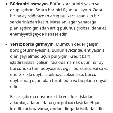
Büdcənizi aşmayın.
Bütün xərclərinizi yazın və
qruplaşdırın. Sonra hər biri üçün pul ayırın. Əgər
birinə ayırdığınızdan artıq pul xərcləsəniz, o biri
xərclərinizdən kəsin. Məsələn, əgər yanacağa
planlaşdırdığınızdan artıq pulunuz çıxıbsa, daha az
əhəmiyyətli şeydə qənaət edin.
Yersiz borca girməyin.
Mümkün qədər çalışın,
borc götürməyəsiniz. Bunun əvəzində, ehtiyacınız
olan şeyi almaq üçün pul yığın. Kredit kart
işlədirsinizsə, çalışın, faiz ödəməmək üçün hər ay
borcunuzu tam ödəyəsiniz. Əgər borcunuz varsa və
onu tezliklə qaytara bilməyəcəksinizsə, borcu
qaytarmaq üçün plan tərtib edin və bu plana riayət
edin.
Bir araşdırma göstərir ki, kredit kart işlədən
adamlar, adətən, daha çox pul xərcləyirlər. Əgər
kredit kartınız varsa, ondan diqqətlə istifadə edin.