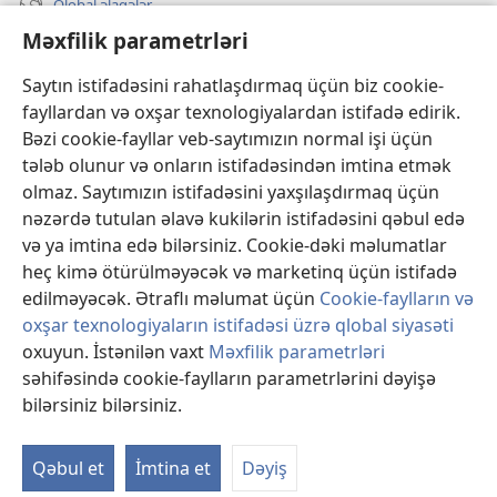
Qlobal əlaqələr
Məxfilik parametrləri
KÖMƏK
Saytın istifadəsini rahatlaşdırmaq üçün biz cookie-
İanələr
(yeni
fayllardan və oxşar texnologiyalardan istifadə edirik.
pəncərə
Bəzi cookie-fayllar veb-saytımızın normal işi üçün
açılır)
Gözətçi qülləsinin ONLAYN KİTABXANASI™
tələb olunur və onların istifadəsindən imtina etmək
(yeni
olmaz. Saytımızın istifadəsini yaxşılaşdırmaq üçün
pəncərə
®
JW Hub
açılır)
nəzərdə tutulan əlavə kukilərin istifadəsini qəbul edə
(yeni
pəncərə
və ya imtina edə bilərsiniz. Cookie-dəki məlumatlar
®
«JW Library»
açılır)
heç kimə ötürülməyəcək və marketinq üçün istifadə
edilməyəcək. Ətraflı məlumat üçün
Cookie-faylların və
oxşar texnologiyaların istifadəsi üzrə qlobal siyasəti
oxuyun. İstənilən vaxt
Məxfilik parametrləri
Copyright
© 2026 Watch Tower Bible and Tract Society of Pennsylvania.
səhifəsində cookie-faylların parametrlərini dəyişə
İSTİFADƏ ŞƏRTLƏRİ
|
MƏXFİLİK SİYASƏTİ
|
MƏXFİLİK
bilərsiniz bilərsiniz.
Mü
PARAMETRLƏRİ
gö
Qəbul et
İmtina et
Dəyiş