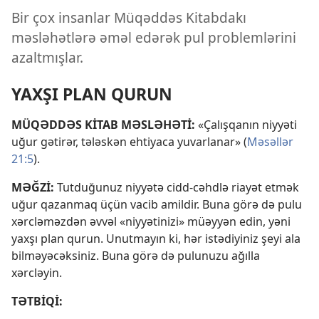
Bir çox insanlar Müqəddəs Kitabdakı
məsləhətlərə əməl edərək pul problemlərini
azaltmışlar.
YAXŞI PLAN QURUN
MÜQƏDDƏS KİTAB MƏSLƏHƏTİ:
«Çalışqanın niyyəti
uğur gətirər, tələskən ehtiyaca yuvarlanar» (
Məsəllər
21:5
).
MƏĞZİ:
Tutduğunuz niyyətə cidd-cəhdlə riayət etmək
uğur qazanmaq üçün vacib amildir. Buna görə də pulu
xərcləməzdən əvvəl «niyyətinizi» müəyyən edin, yəni
yaxşı plan qurun. Unutmayın ki, hər istədiyiniz şeyi ala
bilməyəcəksiniz. Buna görə də pulunuzu ağılla
xərcləyin.
TƏTBİQİ: