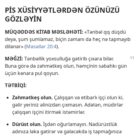
PİS XÜSİYYƏTLƏRDƏN ÖZÜNÜZÜ
GÖZLƏYİN
MÜQƏDDƏS KİTAB MƏSLƏHƏTİ:
«Tənbəl qış düşdü
deyə, şum şumlamaz, biçin zamanı da heç nə tapmayıb
dilənər» (
Məsəllər 20:4
).
MƏĞZİ:
Tənbəllik yoxsulluğa gətirib çıxara bilər.
Buna görə də zəhmətkeş olun, həmçinin sabahkı gün
üçün kənara pul qoyun.
TƏTBİQİ:
Zəhmətkeş olun.
Çalışqan və etibarlı işçi olun ki,
gəlir yeriniz əlinizdən çıxmasın. Adətən, müdirlər
çalışqan işçini itirmək istəmirlər.
Dürüst olun.
İşdən oğurlamayın. Nadürüstlük
adınıza ləkə gətirər və gələcəkdə iş tapmağınıza