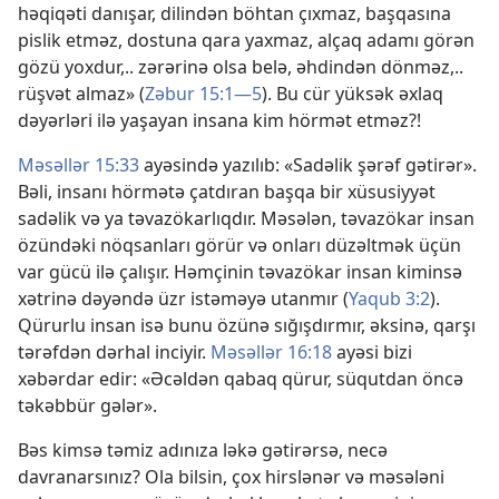
həqiqəti danışar, dilindən böhtan çıxmaz, başqasına
pislik etməz, dostuna qara yaxmaz, alçaq adamı görən
gözü yoxdur,.. zərərinə olsa belə, əhdindən dönməz,..
rüşvət almaz» (
Zəbur 15:1—5
). Bu cür yüksək əxlaq
dəyərləri ilə yaşayan insana kim hörmət etməz?!
Məsəllər 15:33
ayəsində yazılıb: «Sadəlik şərəf gətirər».
Bəli, insanı hörmətə çatdıran başqa bir xüsusiyyət
sadəlik və ya təvazökarlıqdır. Məsələn, təvazökar insan
özündəki nöqsanları görür və onları düzəltmək üçün
var gücü ilə çalışır. Həmçinin təvazökar insan kiminsə
xətrinə dəyəndə üzr istəməyə utanmır (
Yaqub 3:2
).
Qürurlu insan isə bunu özünə sığışdırmır, əksinə, qarşı
tərəfdən dərhal inciyir.
Məsəllər 16:18
ayəsi bizi
xəbərdar edir: «Əcəldən qabaq qürur, süqutdan öncə
təkəbbür gələr».
Bəs kimsə təmiz adınıza ləkə gətirərsə, necə
davranarsınız? Ola bilsin, çox hirslənər və məsələni