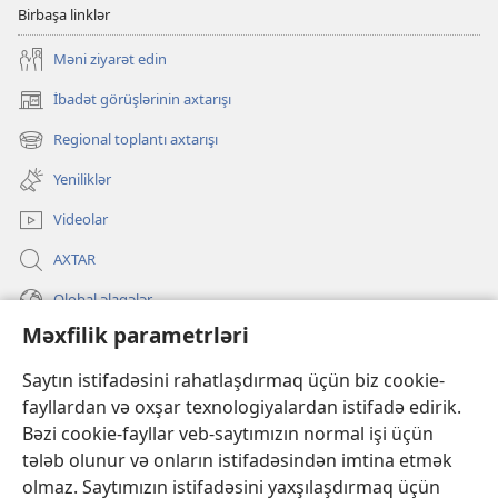
Birbaşa linklər
Məni ziyarət edin
İbadət görüşlərinin axtarışı
(yeni
pəncərə
Regional toplantı axtarışı
(yeni
açılır)
pəncərə
Yeniliklər
açılır)
Videolar
AXTAR
Qlobal əlaqələr
Məxfilik parametrləri
KÖMƏK
Saytın istifadəsini rahatlaşdırmaq üçün biz cookie-
İanələr
fayllardan və oxşar texnologiyalardan istifadə edirik.
(yeni
pəncərə
Bəzi cookie-fayllar veb-saytımızın normal işi üçün
açılır)
Gözətçi qülləsinin ONLAYN KİTABXANASI™
tələb olunur və onların istifadəsindən imtina etmək
(yeni
olmaz. Saytımızın istifadəsini yaxşılaşdırmaq üçün
pəncərə