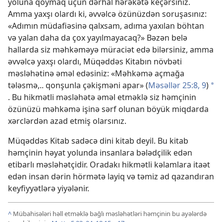
yoluna qoymaq üçün dərhal hərəkətə keçərsiniz.
Amma yaxşı olardı ki, əvvəlcə özünüzdən soruşasınız:
«Adımın müdafiəsinə qalxsam, adıma yaxılan böhtan
və yalan daha da çox yayılmayacaq?» Bəzən belə
hallarda siz məhkəməyə müraciət edə bilərsiniz, amma
əvvəlcə yaxşı olardı, Müqəddəs Kitabın növbəti
məsləhətinə əməl edəsiniz: «Məhkəmə açmağa
tələsmə,.. qonşunla çəkişməni apar» (
Məsəllər 25:8, 9
)
*
. Bu hikmətli məsləhətə əməl etməklə siz həmçinin
özünüzü məhkəmə işinə sərf olunan böyük miqdarda
xərclərdən azad etmiş olarsınız.
Müqəddəs Kitab sadəcə dini kitab deyil. Bu kitab
həmçinin həyat yolunda insanlara bələdçilik edən
etibarlı məsləhətçidir. Oradakı hikmətli kəlamlara itaət
edən insan dərin hörmətə layiq və təmiz ad qazandıran
keyfiyyətlərə yiyələnir.
^
Mübahisələri həll etməklə bağlı məsləhətləri həmçinin bu ayələrdə