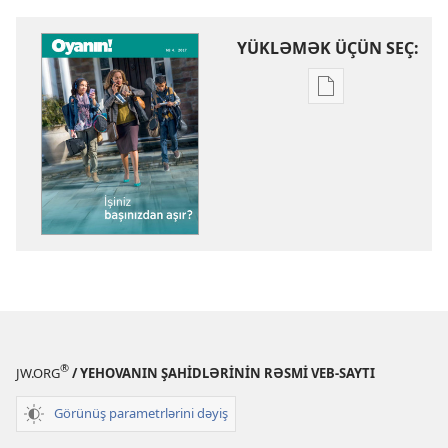
YÜKLƏMƏK ÜÇÜN SEÇ:
Nəşrləri
yükləmək
üçün
variantlar
OYANIN!
İşiniz
başınızdan
aşır?
®
JW.ORG
/ YEHOVANIN ŞAHİDLƏRİNİN RƏSMİ VEB-SAYTI
Görünüş parametrlərini dəyiş