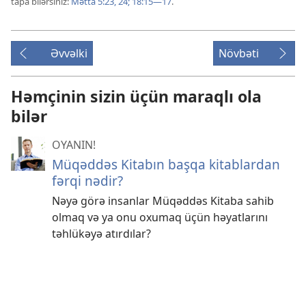
tapa bilərsiniz:
Mətta 5:23, 24;
18:15—17
.
Əvvəlki
Növbəti
Həmçinin sizin üçün maraqlı ola
bilər
OYANIN!
Müqəddəs Kitabın başqa kitablardan
fərqi nədir?
Nəyə görə insanlar Müqəddəs Kitaba sahib
olmaq və ya onu oxumaq üçün həyatlarını
təhlükəyə atırdılar?