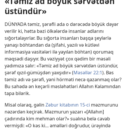
«Təmiz ad böyük sərvətdən
üstündür»
DÜNYADA təmiz, şərəfli ada o dərəcədə böyük dəyər
verilir ki, hətta bəzi ölkələrdə insanlar adlarını
sığortalayırlar. Bu sığorta insanları başqa şeylərlə
yanaşı böhtandan da (şifahi, yazılı və kütləvi
informasiya vasitələri ilə yayılan böhtan) qorumaq
məqsədi daşıyır. Bu vəziyyət çox qədim bir məsəli
yadımıza salır: «Təmiz ad böyük sərvətdən üstündür,
şərəf qızıl-gümüşdən yaxşıdır» (
Məsəllər 22:1
). Bəs
təmiz adı və şərəfi, yəni hörməti necə qazanmaq olar?
Bu sahədə ən keçərli məsləhətləri Allahın Kəlamından
tapa bilərik.
Misal olaraq, gəlin
Zəbur kitabının 15-ci
məzmurunu
nəzərdən keçirək. Məzmurun yazarı «[Allahın]
çadırında kim mehman olar?» sualına belə cavab
vermişdi: «O kəs ki... əməlləri doğrudur, ürəyində