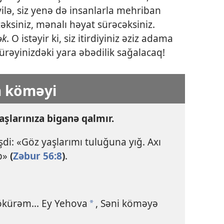
lə, siz yenə də insanlarla mehriban
əksiniz, mənalı həyat sürəcəksiniz.
ək
. O istəyir ki, siz itirdiyiniz əziz adama
rəyinizdəki yara əbədilik sağalacaq!
n köməyi
yaşlarınıza biganə qalmır.
i: «Göz yaşlarımı tuluğuna yığ. Axı
ıb»
(
Zəbur 56:8
)
.
ökürəm... Ey Yehova
, Səni köməyə
*