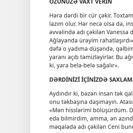
ÖZÜNÜZƏ VAXT VERİN
Hərə dərdi bir cür çəkir. Toxta
lazım olur. Hər necə olsa da, i
əvvəlində adı çəkilən Vanessa 
Ağlayanda ürəyim rahatlaşırdı». 
dəfə o yadıma düşəndə, qəlb
yaranı açıb təmizləyirlər. Bu
ki, yara belə-belə sağalır».
DƏRDİNİZİ İÇİNİZDƏ SAXLAM
Aydındır ki, bəzən insan tək q
onu təkbaşına daşımayın. Atasını
«Mən hisslərimi bölüşürdüm. Dü
edə bilmirdim, amma, ən azında
məqalədə adı çəkilən Ceni bunu