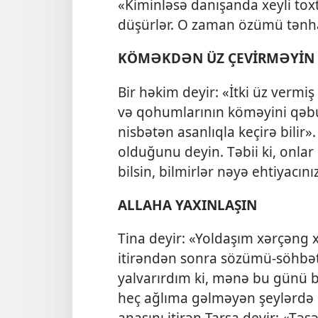
«Kiminləsə danışanda xeyli to
düşürlər. O zaman özümü tənha
KÖMƏKDƏN ÜZ ÇEVİRMƏYİN
Bir həkim deyir: «İtki üz vermi
və qohumlarının köməyini qəbu
nisbətən asanlıqla keçirə bilir
olduğunu deyin. Təbii ki, onlar
bilsin, bilmirlər nəyə ehtiyacınız
ALLAHA YAXINLAŞIN
Tina deyir: «Yoldaşım xərçəng x
itirəndən sonra sözümü-söhbət
yalvarırdım ki, mənə bu günü 
heç ağlıma gəlməyən şeylərdə d
anasını itirən Tarşa deyir: «T