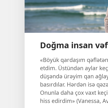
Doğma insan vəf
«Böyük qardaşım qəflətən
etdim. Üstündən aylar ke
düşəndə ürəyim qan ağlayı
basırdılar. Hərdən isə qəz
Onunla daha çox vaxt ke
hiss edirdim» (Vanessa, Av