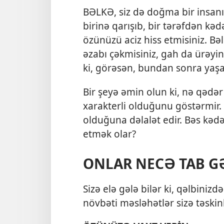
BƏLKƏ, siz də doğma bir insanı i
birinə qarışıb, bir tərəfdən kəd
özünüzü aciz hiss etmisiniz. Bə
əzabı çəkmisiniz, gah da ürəy
ki, görəsən, bundan sonra ya
Bir şeyə əmin olun ki, nə qədə
xarakterli olduğunu göstərmir
olduğuna dəlalət edir. Bəs kəd
etmək olar?
ONLAR NECƏ TAB G
Sizə elə gələ bilər ki, qəlbiniz
növbəti məsləhətlər sizə təski