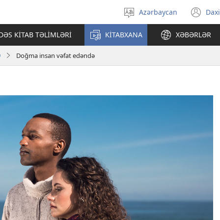
Azərbaycan
Daxi
Dili
(ye
seçin
pə
ƏS KİTAB TƏLİMLƏRİ
KİTABXANA
XƏBƏRLƏR
açı
9
Doğma insan vəfat edəndə