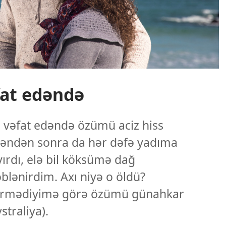
at edəndə
 vəfat edəndə özümü aciz hiss
çəndən sonra da hər dəfə yadıma
rdı, elə bil köksümə dağ
əblənirdim. Axı niyə o öldü?
çirmədiyimə görə özümü günahkar
straliya).