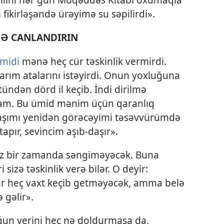
fikirləşəndə ürəyimə su səpilirdi».
Ə CANLANDIRIN
ümidi
mənə heç cür təskinlik vermirdi.
arım atalarını istəyirdi. Onun yoxluğuna
tündən dörd il keçib. İndi dirilmə
am. Bu ümid mənim üçün qaranlıq
daşımı yenidən görəcəyimi təsəvvürümdə
apır, sevincim aşıb-daşır».
tez bir zamanda səngiməyəcək. Buna
izə təskinlik verə bilər. O deyir:
blar heç vaxt keçib getməyəcək, amma belə
 gəlir».
ğun yerini heç nə doldurmasa da,