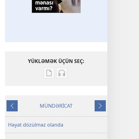
YÜKLƏMƏK ÜÇÜN SEÇ:
Nəşrləri
Audioyazıları
yükləmək
yükləmək
üçün
üçün
variantlar
parametrlər
MÜNDƏRİCAT
GÖZƏTÇİ
GÖZƏTÇİ
Əvvəlki
Növbəti
QÜLLƏSİ
QÜLLƏSİ
Yaşamağın
Yaşamağın
Həyat dözülməz olanda
mənası
mənası
varmı?
varmı?