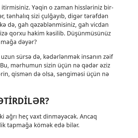
tirmisiniz. Yəqin o zaman hissləriniz bir-
ər, tənhalıq sizi çulğayıb, digər tərəfdən
lkə də, gah qəzəblənmisiniz, gah vicdan
inizə qorxu hakim kəsilib. Düşünmüsünüz
şamağa dəyər?
r uzun sürsə də, kədərlənmək insanın zəif
. Bu, mərhumun sizin üçün nə qədər əziz
ərin, qismən də olsa, səngiməsi üçün nə
ƏTİRDİLƏR?
dəki ağrı heç vaxt dinməyəcək. Ancaq
nlik tapmağa kömək edə bilər.