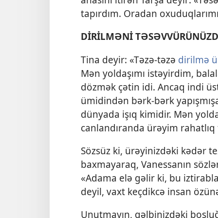
tapırdım. Oradan oxuduqlarımı 
DİRİLMƏNİ TƏSƏVVÜRÜNÜZD
Tina deyir: «Təzə-təzə
dirilmə 
Mən yoldaşımı istəyirdim, balal
dözmək çətin idi. Ancaq indi üs
ümidindən bərk-bərk yapışmış
dünyada işıq kimidir. Mən yol
canlandıranda ürəyim rahatlıq t
Sözsüz ki, ürəyinizdəki kədər 
baxmayaraq, Vanessanın sözləri s
«Adama elə gəlir ki, bu iztira
deyil, vaxt keçdikcə insan özünə
Unutmayın, qəlbinizdəki boşlu