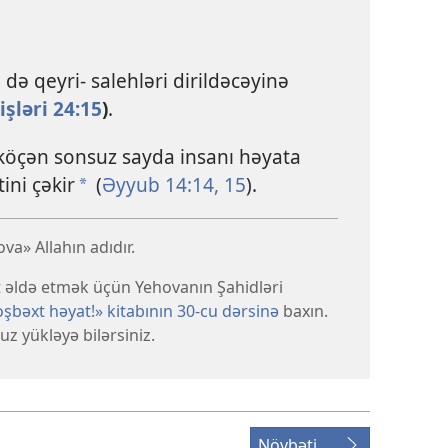
də qeyri- salehləri dirildəcəyinə
işləri 24:15
)
.
 köçən sonsuz sayda insanı həyata
ini çəkir
(
Əyyub 14:14, 15
).
*
a» Allahın adıdır.
at əldə etmək üçün Yehovanın Şahidləri
şbəxt həyat!» kitabının 30-cu dərsinə
baxın.
z yükləyə bilərsiniz.
Növbəti