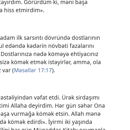
xtayırdım. Görürdüm ki, məni başa
 hiss etmirdim».
ş adam ilk sarsıntı dövründə dostlarının
l edəndə kədərin növbəti fazalarını
». Dostlarınıza nədə köməyə ehtiyacınız
 sizə kömək etmək istəyirlər, amma, ola
 var (
Məsəllər 17:17
).
əstəliyindən vəfat etdi. Ürək sirdaşımı
imi Allaha deyirdim. Hər gün səhər Ona
başa vurmağa kömək etsin. Allah mənə
ə kömək edirdi». İyirmi iki yaşında
əsəllini hər gün Müqəddəs Kitabı oxumaqla