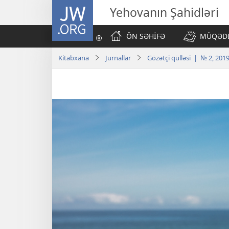
JW.ORG
Yehovanın Şahidləri
ÖN SƏHİFƏ
MÜQƏDD
Kitabxana
Jurnallar
Gözətçi qülləsi | № 2, 201