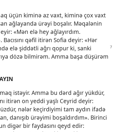
maq üçün kiminə az vaxt, kiminə çox vaxt
nsan ağlayanda ürəyi boşalır. Məqalənin
deyir: «Mən elə hey ağlayırdım.
Bacısını qəfil itirən Sofia deyir: «Hər
imdə
elə şiddətli ağrı qopur ki, sanki
 ağrıya dözə bilmirəm. Amma başa düşürəm
AYIN
almaq istəyir. Amma bu dərd ağır yükdür,
 itirən on yeddi yaşlı Ceyrid deyir:
zdür, nələr keçirdiyimi tam aydın ifadə
n, danışıb ürəyimi boşaldırdım». Birinci
n digər bir faydasını qeyd edir: