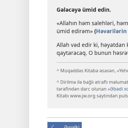
Gələcəyə ümid edin.
«Allahın həm salehləri, həm 
ümid edirəm»
(
Həvarilərin 
Allah vəd edir ki, həyatdan
qaytaracaq. O bunun həsrət
^
Müqəddəs Kitaba əsasən, «Yehov
^
Dirilmə ilə bağlı ətraflı məlum
tərəfindən dərc olunan
«Əbədi xo
Kitabı www.jw.org saytından pulsu
Əvvəlki