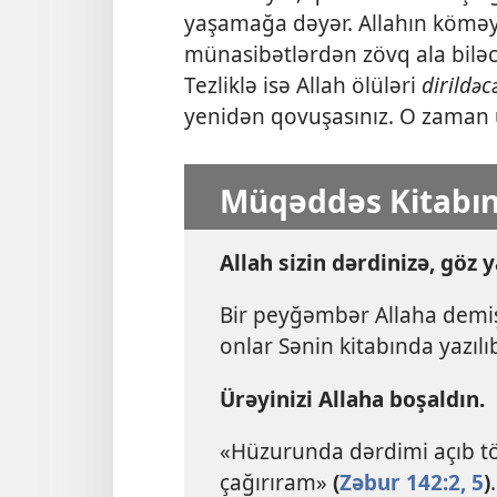
yaşamağa dəyər. Allahın köməyi
münasibətlərdən zövq ala biləc
Tezliklə isə Allah ölüləri
dirildəc
yenidən qovuşasınız. O zaman ü
Müqəddəs Kitabı
Allah sizin dərdinizə, göz 
Bir peyğəmbər Allaha demişd
onlar Sənin kitabında yazıl
Ürəyinizi Allaha boşaldın.
«Hüzurunda dərdimi açıb t
çağırıram»
(
Zəbur 142:2,
5
)
.