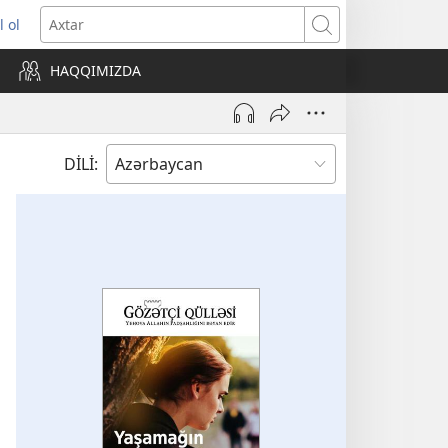
l ol
ni
Axtar
ncərə
HAQQIMIZDA
lır)
DİLİ: