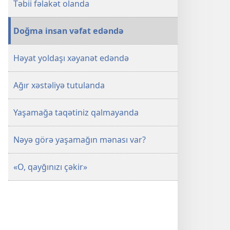
Təbii fəlakət olanda
Doğma insan vəfat edəndə
Həyat yoldaşı xəyanət edəndə
Ağır xəstəliyə tutulanda
Yaşamağa taqətiniz qalmayanda
Nəyə görə yaşamağın mənası var?
«O, qayğınızı çəkir»