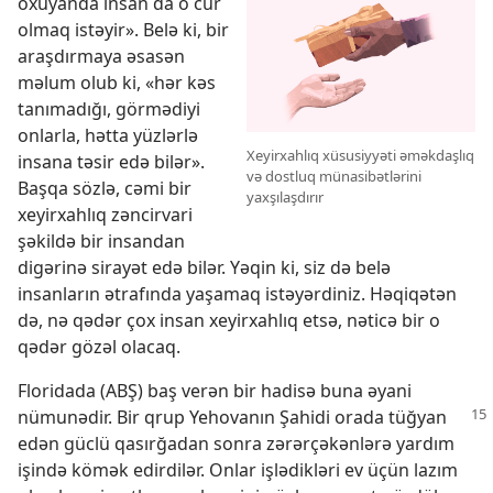
oxuyanda insan da o cür
olmaq istəyir». Belə ki, bir
araşdırmaya əsasən
məlum olub ki, «hər kəs
tanımadığı, görmədiyi
onlarla, hətta yüzlərlə
Xeyirxahlıq xüsusiyyəti əməkdaşlıq
insana təsir edə bilər».
və dostluq münasibətlərini
Başqa sözlə, cəmi bir
yaxşılaşdırır
xeyirxahlıq zəncirvari
şəkildə bir insandan
digərinə sirayət edə bilər. Yəqin ki, siz də belə
insanların ətrafında yaşamaq istəyərdiniz. Həqiqətən
də, nə qədər çox insan xeyirxahlıq etsə, nəticə bir o
qədər gözəl olacaq.
Floridada (ABŞ) baş verən bir hadisə buna əyani
nümunədir.
Bir qrup Yehovanın Şahidi orada tüğyan
edən güclü qasırğadan sonra zərərçəkənlərə yardım
işində kömək edirdilər. Onlar işlədikləri ev üçün lazım