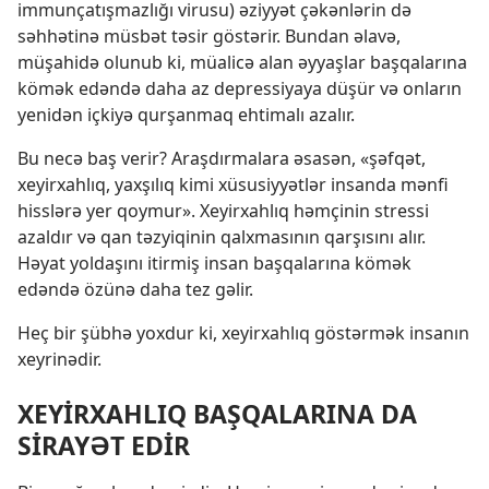
immunçatışmazlığı virusu) əziyyət çəkənlərin də
səhhətinə müsbət təsir göstərir. Bundan əlavə,
müşahidə olunub ki, müalicə alan əyyaşlar başqalarına
kömək edəndə daha az depressiyaya düşür və onların
yenidən içkiyə qurşanmaq ehtimalı azalır.
Bu necə baş verir? Araşdırmalara əsasən, «şəfqət,
xeyirxahlıq, yaxşılıq kimi xüsusiyyətlər insanda mənfi
hisslərə yer qoymur». Xeyirxahlıq həmçinin stressi
azaldır və qan təzyiqinin qalxmasının qarşısını alır.
Həyat yoldaşını itirmiş insan başqalarına kömək
edəndə özünə daha tez gəlir.
Heç bir şübhə yoxdur ki, xeyirxahlıq göstərmək insanın
xeyrinədir.
XEYİRXAHLIQ BAŞQALARINA DA
SİRAYƏT EDİR