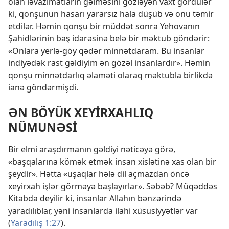
olan ləvazimatların gəlməsini gözləyən vaxt gördülər
ki, qonşunun hasarı yararsız hala düşüb və onu təmir
etdilər. Həmin qonşu bir müddət sonra Yehovanın
Şahidlərinin baş idarəsinə belə bir məktub göndərir:
«Onlara yerlə-göy qədər minnətdaram. Bu insanlar
indiyədək rast gəldiyim ən gözəl insanlardır». Həmin
qonşu minnətdarlıq əlaməti olaraq məktubla birlikdə
ianə göndərmişdi.
ƏN BÖYÜK XEYİRXAHLIQ
NÜMUNƏSİ
Bir elmi araşdırmanın gəldiyi nəticəyə görə,
«başqalarına kömək etmək insan xislətinə xas olan bir
şeydir». Hətta «uşaqlar hələ dil açmazdan öncə
xeyirxah işlər görməyə başlayırlar». Səbəb? Müqəddəs
Kitabda deyilir ki, insanlar Allahın bənzərində
yaradılıblar, yəni insanlarda ilahi xüsusiyyətlər var
(
Yaradılış 1:27
).