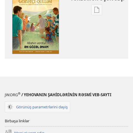
Nəşrləri
yükləmək
üçün
variantlar
GÖZƏTÇİ
QÜLLƏSİ
Allahın
verdiyi
ən
gözəl
ənam
®
JW.ORG
/ YEHOVANIN ŞAHİDLƏRİNİN RƏSMİ VEB-SAYTI
Görünüş parametrlərini dəyiş
Birbaşa linklər
Məni ziyarət edin