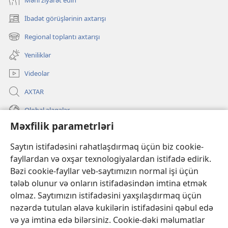
İbadət görüşlərinin axtarışı
(yeni
pəncərə
Regional toplantı axtarışı
(yeni
açılır)
pəncərə
Yeniliklər
açılır)
Videolar
AXTAR
Qlobal əlaqələr
Məxfilik parametrləri
KÖMƏK
Saytın istifadəsini rahatlaşdırmaq üçün biz cookie-
İanələr
fayllardan və oxşar texnologiyalardan istifadə edirik.
(yeni
pəncərə
Bəzi cookie-fayllar veb-saytımızın normal işi üçün
açılır)
Gözətçi qülləsinin ONLAYN KİTABXANASI™
tələb olunur və onların istifadəsindən imtina etmək
(yeni
olmaz. Saytımızın istifadəsini yaxşılaşdırmaq üçün
pəncərə
®
JW Hub
açılır)
nəzərdə tutulan əlavə kukilərin istifadəsini qəbul edə
(yeni
və ya imtina edə bilərsiniz. Cookie-dəki məlumatlar
pəncərə
®
«JW Library»