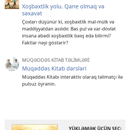
Xoşbəxtlik yolu. Qane olmaq və
səxavət
Çoxları düşünür ki, xoşbəxtlik mal-mülk və
maddiyyatdan asılıdır. Bəs pul və var-dövlət
insana əbədi xoşbəxtlik bəxş edə bilirmi?
Faktlar nəyi göstərir?
MÜQƏDDƏS KİTAB TƏLİMLƏRİ
Müqəddəs Kitab dərsləri
Müqəddəs Kitabı interaktiv olaraq təlimatçı ilə
pulsuz öyrənin.
YÜKLƏMƏK ÜÇÜN SEÇ: