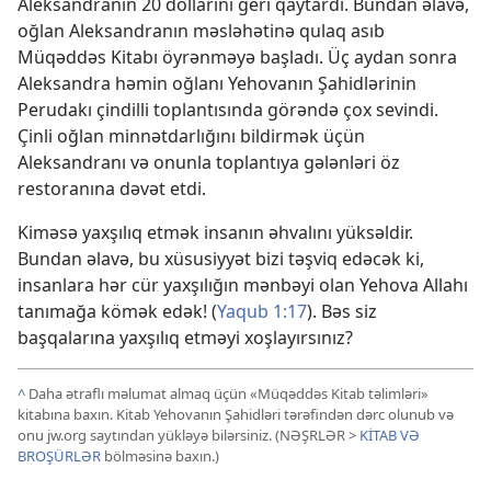
Aleksandranın 20 dollarını geri qaytardı. Bundan əlavə,
oğlan Aleksandranın məsləhətinə qulaq asıb
Müqəddəs Kitabı öyrənməyə başladı. Üç aydan sonra
Aleksandra həmin oğlanı Yehovanın Şahidlərinin
Perudakı çindilli toplantısında görəndə çox sevindi.
Çinli oğlan minnətdarlığını bildirmək üçün
Aleksandranı və onunla toplantıya gələnləri öz
restoranına dəvət etdi.
Kiməsə yaxşılıq etmək insanın əhvalını yüksəldir.
Bundan əlavə, bu xüsusiyyət bizi təşviq edəcək ki,
insanlara hər cür yaxşılığın mənbəyi olan Yehova Allahı
tanımağa kömək edək! (
Yaqub 1:17
). Bəs siz
başqalarına yaxşılıq etməyi xoşlayırsınız?
^
Daha ətraflı məlumat almaq üçün «
Müqəddəs Kitab təlimləri
»
kitabına baxın. Kitab Yehovanın Şahidləri tərəfindən dərc olunub və
onu jw.org saytından yükləyə bilərsiniz. (NƏŞRLƏR >
KİTAB VƏ
BROŞÜRLƏR
bölməsinə baxın.)