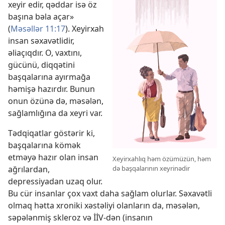
xeyir edir, qəddar isə öz
başına bəla açar»
(
Məsəllər 11:17
). Xeyirxah
insan səxavətlidir,
əliaçıqdır. O, vaxtını,
gücünü, diqqətini
başqalarına ayırmağa
həmişə hazırdır. Bunun
onun özünə də, məsələn,
sağlamlığına da xeyri var.
Tədqiqatlar göstərir ki,
başqalarına kömək
etməyə hazır olan insan
Xeyirxahlıq həm özümüzün, həm
də başqalarının xeyrinədir
ağrılardan,
depressiyadan uzaq olur.
Bu cür insanlar çox vaxt daha sağlam olurlar. Səxavətli
olmaq hətta xroniki xəstəliyi olanların da, məsələn,
səpələnmiş skleroz və İİV-dən (insanın