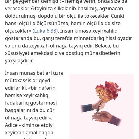
Bir peyğəmbər demişdi: «Həmişə verin, onda sizə də
verəcəklər. Ətəyinizə silkələnib-basılmış, ağzınacan
doldurulmuş, dopdolu bir ölçü ilə tökəcəklər. Çünki
hansı ölçü ilə ölçürsünüzsə, həmin ölçü ilə də sizə
ölçəcəklər» (
Luka 6:38
). İnsan kiməsə xeyirxahlıq
göstərəndə bu, qarşı tərəfdə minnətdarlıq hissi oyadır
və onu da xeyirxah olmağa təşviq edir. Beləcə, bu
xüsusiyyət əməkdaşlıq və dostluq münasibətlərini
yaxşılaşdırır.
İnsan münasibətləri üzrə
mütəxəssislər qeyd
edirlər ki, «bir nəfərin
həmişə xeyirxahlıq,
fədakarlıq göstərməsi
başqalarını da bu cür
olmağa təşviq edir».
Adicə «kiminsə etdiyi
xeyirxah əməl haqda