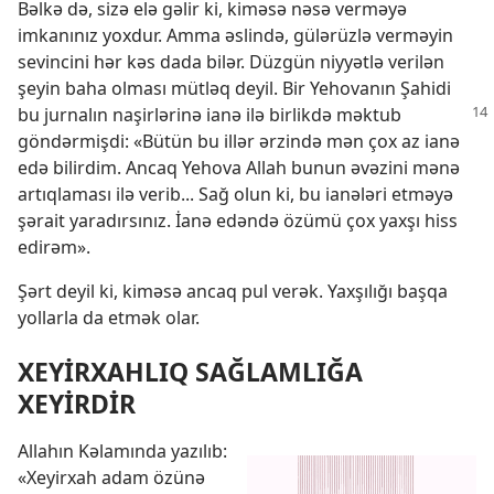
Bəlkə də, sizə elə gəlir ki, kiməsə nəsə verməyə
imkanınız yoxdur. Amma əslində, gülərüzlə verməyin
sevincini hər kəs dada bilər. Düzgün niyyətlə verilən
şeyin baha olması mütləq deyil. Bir Yehovanın Şahidi
bu
jurnalın naşirlərinə ianə ilə birlikdə məktub
göndərmişdi: «Bütün bu illər ərzində mən çox az ianə
edə bilirdim. Ancaq Yehova Allah bunun əvəzini mənə
artıqlaması ilə verib... Sağ olun ki, bu ianələri etməyə
şərait yaradırsınız. İanə edəndə özümü çox yaxşı hiss
edirəm».
Şərt deyil ki, kiməsə ancaq pul verək. Yaxşılığı başqa
yollarla da etmək olar.
XEYİRXAHLIQ SAĞLAMLIĞA
XEYİRDİR
Allahın Kəlamında yazılıb:
«Xeyirxah adam özünə