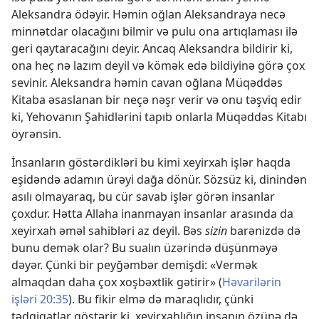
Aleksandra ödəyir. Həmin oğlan Aleksandraya necə
minnətdar olacağını bilmir və pulu ona artıqlaması ilə
geri qaytaracağını deyir. Ancaq Aleksandra bildirir ki,
ona heç nə lazım deyil və kömək edə bildiyinə görə çox
sevinir. Aleksandra həmin cavan oğlana Müqəddəs
Kitaba əsaslanan bir neçə nəşr verir və onu təşviq edir
ki, Yehovanın Şahidlərini tapıb onlarla Müqəddəs Kitabı
öyrənsin.
İnsanların göstərdikləri bu kimi xeyirxah işlər haqda
eşidəndə adamın ürəyi dağa dönür. Sözsüz ki, dinindən
asılı olmayaraq, bu cür savab işlər görən insanlar
çoxdur. Hətta Allaha inanmayan insanlar arasında da
xeyirxah əməl sahibləri az deyil. Bəs
sizin
barənizdə də
bunu demək olar? Bu sualın üzərində düşünməyə
dəyər. Çünki bir peyğəmbər demişdi: «Vermək
almaqdan daha çox xoşbəxtlik gətirir» (
Həvarilərin
işləri 20:35
). Bu fikir elmə də maraqlıdır, çünki
tədqiqatlar göstərir ki, xeyirxahlığın insanın özünə də