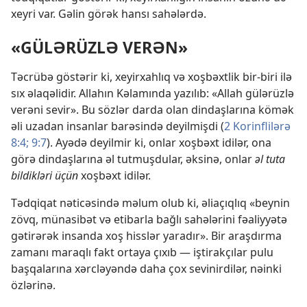
xeyri var. Gəlin görək hansı sahələrdə.
«GÜLƏRÜZLƏ VERƏN»
Təcrübə göstərir ki, xeyirxahlıq və xoşbəxtlik bir-biri ilə
sıx əlaqəlidir. Allahın Kəlamında yazılıb: «Allah gülərüzlə
verəni sevir». Bu sözlər darda olan dindaşlarına kömək
əli uzadan insanlar barəsində deyilmişdi (
2 Korinflilərə
8:4;
9:7
). Ayədə deyilmir ki, onlar xoşbəxt idilər, ona
görə dindaşlarına əl tutmuşdular, əksinə, onlar
əl tuta
bildikləri üçün
xoşbəxt idilər.
Tədqiqat nəticəsində məlum olub ki, əliaçıqlıq «beynin
zövq, münasibət və etibarla bağlı sahələrini fəaliyyətə
gətirərək insanda xoş hisslər yaradır». Bir araşdırma
zamanı maraqlı fakt ortaya çıxıb — iştirakçılar pulu
başqalarına xərcləyəndə daha çox sevinirdilər, nəinki
özlərinə.