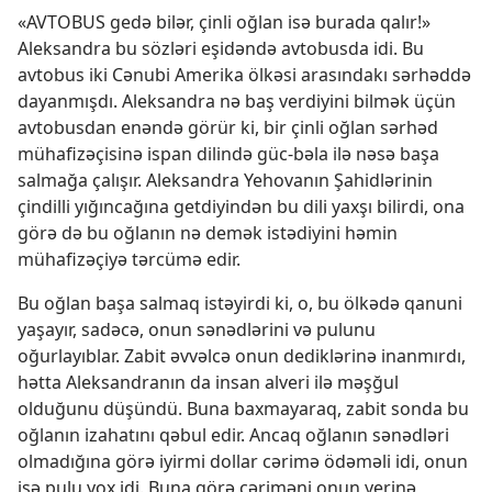
«AVTOBUS gedə bilər, çinli oğlan isə burada qalır!»
Aleksandra bu sözləri eşidəndə avtobusda idi. Bu
avtobus iki Cənubi Amerika ölkəsi arasındakı sərhəddə
dayanmışdı. Aleksandra nə baş verdiyini bilmək üçün
avtobusdan enəndə görür ki, bir çinli oğlan sərhəd
mühafizəçisinə ispan dilində güc-bəla ilə nəsə başa
salmağa çalışır. Aleksandra Yehovanın Şahidlərinin
çindilli yığıncağına getdiyindən bu dili yaxşı bilirdi, ona
görə də bu oğlanın nə demək istədiyini həmin
mühafizəçiyə tərcümə edir.
Bu oğlan başa salmaq istəyirdi ki, o, bu ölkədə qanuni
yaşayır, sadəcə, onun sənədlərini və pulunu
oğurlayıblar. Zabit əvvəlcə onun dediklərinə inanmırdı,
hətta Aleksandranın da insan alveri ilə məşğul
olduğunu düşündü. Buna baxmayaraq, zabit sonda bu
oğlanın izahatını qəbul edir. Ancaq oğlanın sənədləri
olmadığına görə iyirmi dollar cərimə ödəməli idi, onun
isə pulu yox idi. Buna görə cəriməni onun yerinə