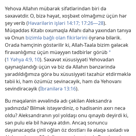
Yehova Allahın mübarək sifətlərindən biri də
səxavətdir. O, bizə həyat, xoşbəxt olmağımız üçün hər
şey verib (
Həvarilərin işləri 14:17;
17:26—28
).
Müqəddəs Kitabı oxumaqla Allahı daha yaxından tanıya
və Onun
bizimlə bağlı olan fikirlərini
öyrənə bilərik.
Orada həmçinin göstərilir ki, Allah-Taala bizim gələcək
firavanlığımız üçün müəyyən tədbirlər görüb
*
(
1 Yəhya 4:9, 10
). Səxavət xüsusiyyəti Yehovadan
qaynaqlandığı üçün və biz də Allahın bənzərində
yaradıldığımıza görə bu xüsusiyyəti təzahür etdirməklə
təbii ki, həm özümüz sevinəcəyik, həm də Yehovanı
sevindirəcəyik (
İbranilərə 13:16
).
Bu məqalənin əvvəlində adı çəkilən Aleksandra
yadınızda? Bilmək istəyərdiniz, o hadisənin axırı necə
oldu? Aleksandranın yol yoldaşı onu qınayıb deyirdi ki,
sən pulu elə bil havaya atdın. Ancaq sonuncu
dayanacaqda çinli oğlan öz dostları ilə əlaqə saxladı və