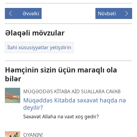
Əvvəlki
Növbəti
Əlaqəli mövzular
İlahi xüsusiyyətlər yetişdirin
Həmçinin sizin üçün maraqlı ola
bilər
MÜQƏDDƏS KİTABA AİD SUALLARA CAVAB
Müqəddəs Kitabda səxavət haqda nə
deyilir?
Səxavət Allaha nə vaxt xoş gedir?
OYANIN!