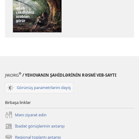
üçün
variantlar
GÖZƏTÇİ
QÜLLƏSİ
Allah
çəkdiyimiz
əzabları
görür
®
JW.ORG
/ YEHOVANIN ŞAHİDLƏRİNİN RƏSMİ VEB-SAYTI
Görünüş parametrlərini dəyiş
Birbaşa linklər
Məni ziyarət edin
İbadət görüşlərinin axtarışı
(yeni
pəncərə
Regional toplantı axtarışı