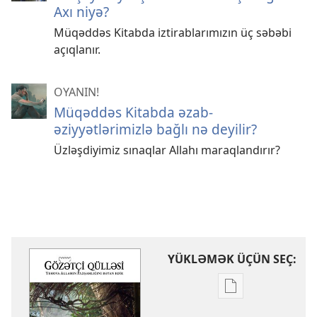
Axı niyə?
Müqəddəs Kitabda iztirablarımızın üç səbəbi
açıqlanır.
OYANIN!
Müqəddəs Kitabda əzab-
əziyyətlərimizlə bağlı nə deyilir?
Üzləşdiyimiz sınaqlar Allahı maraqlandırır?
YÜKLƏMƏK ÜÇÜN SEÇ:
Nəşrləri
yükləmək