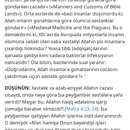
göndərilən cəzadır» («Manners and Customs of Bible
Lands»). Orta əsrlərdə də «bəzi insanlar düşünürdü ki,
Allah onların günahlarına görə ölümcül xəstəliklər
göndərir» («Medieval Medicine and the Plague»). Bu o
deməkdirmi ki, XIV əsrdə Avropada milyonlarla insanın
ölümünə səbəb olan vəba xəstəliyi Allahın pis insanlara
çıxardığı hökmdür? Yoxsa tibb tədqiqatçılarının
qənaətə gəldiyi kimi sadəcə bakterial infeksiyanın
nəticəsidir? Ola bilsin, bəzilərində sual yaranır:
«Doğrudanmı, Allah insanlara günahlarının cəzasını
çəkdirmək üçün xəstəlik göndərir?»
*
DÜŞÜNÜN:
Xəstəlik və əzab-əziyyət Allahın cəzası
olsaydı, onda nəyə görə İsa peyğəmbər xəstələrə şəfa
verirdi? Məgər bu, Allahın haqq-ədalətinə qarşı
çıxmağa bərabər olmazdı?! (
Mətta 4:23, 24
). İsa
peyğəmbər qətiyyən Allahın işlərinə zidd davranmırdı.
O demişdi: «Mən həmişə Onun bəyəndiyi işləri
görürəm» və «hər şeyi Atamın mənə buyurduğu kimi