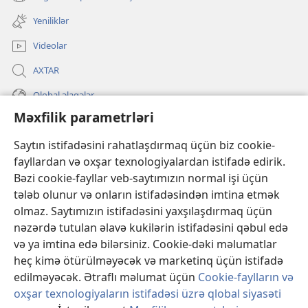
(yeni
açılır)
pəncərə
Yeniliklər
açılır)
Videolar
AXTAR
Qlobal əlaqələr
Məxfilik parametrləri
KÖMƏK
Saytın istifadəsini rahatlaşdırmaq üçün biz cookie-
İanələr
fayllardan və oxşar texnologiyalardan istifadə edirik.
(yeni
pəncərə
Bəzi cookie-fayllar veb-saytımızın normal işi üçün
açılır)
Gözətçi qülləsinin ONLAYN KİTABXANASI™
tələb olunur və onların istifadəsindən imtina etmək
(yeni
olmaz. Saytımızın istifadəsini yaxşılaşdırmaq üçün
pəncərə
®
JW Hub
açılır)
nəzərdə tutulan əlavə kukilərin istifadəsini qəbul edə
(yeni
və ya imtina edə bilərsiniz. Cookie-dəki məlumatlar
pəncərə
®
«JW Library»
açılır)
heç kimə ötürülməyəcək və marketinq üçün istifadə
edilməyəcək. Ətraflı məlumat üçün
Cookie-faylların və
oxşar texnologiyaların istifadəsi üzrə qlobal siyasəti