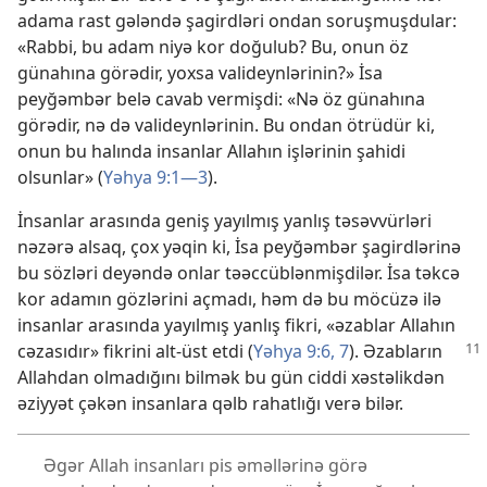
adama rast gələndə şagirdləri ondan soruşmuşdular:
«Rabbi, bu adam niyə kor doğulub? Bu, onun öz
günahına görədir, yoxsa valideynlərinin?» İsa
peyğəmbər belə cavab vermişdi: «Nə öz günahına
görədir, nə də valideynlərinin. Bu ondan ötrüdür ki,
onun bu halında insanlar Allahın işlərinin şahidi
olsunlar» (
Yəhya 9:1—3
).
İnsanlar arasında geniş yayılmış yanlış təsəvvürləri
nəzərə alsaq, çox yəqin ki, İsa peyğəmbər şagirdlərinə
bu sözləri deyəndə onlar təəccüblənmişdilər. İsa təkcə
kor adamın gözlərini açmadı, həm də bu möcüzə ilə
insanlar arasında yayılmış yanlış fikri, «əzablar Allahın
cəzasıdır» fikrini alt-üst
etdi (
Yəhya 9:6, 7
). Əzabların
Allahdan olmadığını bilmək bu gün ciddi xəstəlikdən
əziyyət çəkən insanlara qəlb rahatlığı verə bilər.
Əgər Allah insanları pis əməllərinə görə