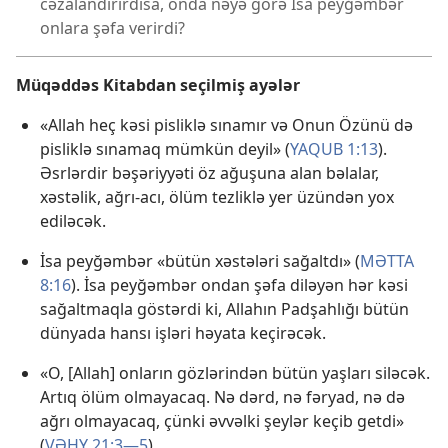
cəzalandırırdısa, onda nəyə görə İsa peyğəmbər
onlara şəfa verirdi?
Müqəddəs Kitabdan seçilmiş ayələr
«Allah heç kəsi pisliklə sınamır və Onun Özünü də
pisliklə sınamaq mümkün deyil» (
YAQUB 1:13
).
Əsrlərdir bəşəriyyəti öz ağuşuna alan bəlalar,
xəstəlik, ağrı-acı, ölüm tezliklə yer üzündən yox
ediləcək.
İsa peyğəmbər «bütün xəstələri sağaltdı» (
MƏTTA
8:16
). İsa peyğəmbər ondan şəfa diləyən hər kəsi
sağaltmaqla göstərdi ki, Allahın Padşahlığı bütün
dünyada hansı işləri həyata keçirəcək.
«O, [Allah] onların gözlərindən bütün yaşları siləcək.
Artıq ölüm olmayacaq. Nə dərd, nə fəryad, nə də
ağrı olmayacaq, çünki əvvəlki şeylər keçib getdi»
(
VƏHY 21:3—5
).