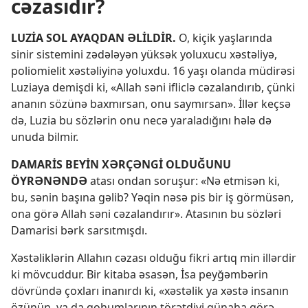
cəzasıdır?
LUZİA SOL AYAQDAN ƏLİLDİR.
O, kiçik yaşlarında
sinir sistemini zədələyən yüksək yoluxucu xəstəliyə,
poliomielit xəstəliyinə yoluxdu. 16 yaşı olanda müdirəsi
Luziaya demişdi ki, «Allah səni ifliclə cəzalandırıb, çünki
ananın sözünə baxmırsan, onu saymırsan». İllər keçsə
də, Luzia bu sözlərin onu necə yaraladığını hələ də
unuda bilmir.
DAMARİS BEYİN XƏRÇƏNGİ OLDUĞUNU
ÖYRƏNƏNDƏ
atası ondan soruşur: «Nə etmisən ki,
bu, sənin başına gəlib? Yəqin nəsə pis bir iş görmüsən,
ona görə Allah səni cəzalandırır». Atasının bu sözləri
Damarisi bərk sarsıtmışdı.
Xəstəliklərin Allahın cəzası olduğu fikri artıq min illərdir
ki mövcuddur. Bir kitaba əsasən, İsa peyğəmbərin
dövründə çoxları inanırdı ki, «xəstəlik ya xəstə insanın
özünün, ya da qohumlarının törətdiyi günaha görə