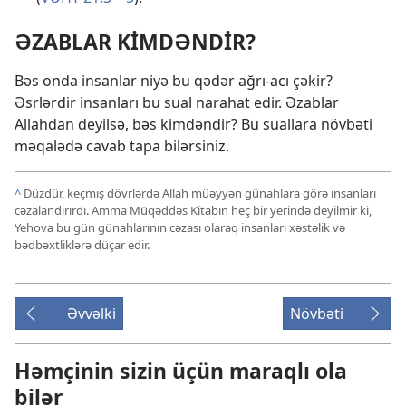
ƏZABLAR KİMDƏNDİR?
Bəs onda insanlar niyə bu qədər ağrı-acı çəkir?
Əsrlərdir insanları bu sual narahat edir. Əzablar
Allahdan deyilsə, bəs kimdəndir? Bu suallara növbəti
məqalədə cavab tapa bilərsiniz.
^
Düzdür, keçmiş dövrlərdə Allah müəyyən günahlara görə insanları
cəzalandırırdı. Amma Müqəddəs Kitabın heç bir yerində deyilmir ki,
Yehova bu gün günahlarının cəzası olaraq insanları xəstəlik və
bədbəxtliklərə düçar edir.
Əvvəlki
Növbəti
Həmçinin sizin üçün maraqlı ola
bilər