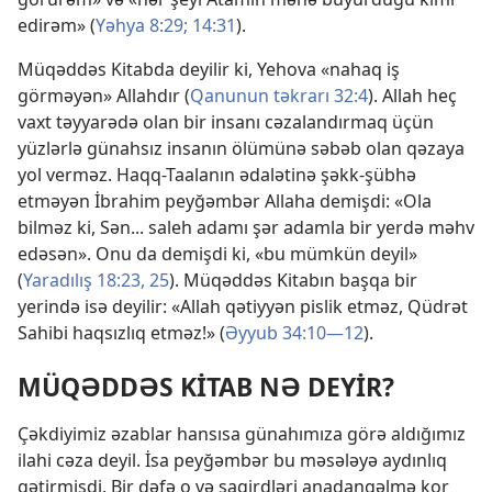
edirəm» (
Yəhya 8:29;
14:31
).
Müqəddəs Kitabda deyilir ki, Yehova «nahaq iş
görməyən» Allahdır (
Qanunun təkrarı 32:4
). Allah heç
vaxt təyyarədə olan bir insanı cəzalandırmaq üçün
yüzlərlə günahsız insanın ölümünə səbəb olan qəzaya
yol verməz. Haqq-Taalanın ədalətinə şəkk-şübhə
etməyən İbrahim peyğəmbər Allaha demişdi: «Ola
bilməz ki, Sən... saleh adamı şər adamla bir yerdə məhv
edəsən». Onu da demişdi ki, «bu mümkün deyil»
(
Yaradılış 18:23,
25
). Müqəddəs Kitabın başqa bir
yerində isə deyilir: «Allah qətiyyən pislik etməz, Qüdrət
Sahibi haqsızlıq etməz!» (
Əyyub 34:10—12
).
MÜQƏDDƏS KİTAB NƏ DEYİR?
Çəkdiyimiz əzablar hansısa günahımıza görə aldığımız
ilahi cəza deyil. İsa peyğəmbər bu məsələyə aydınlıq
gətirmişdi. Bir dəfə o və şagirdləri anadangəlmə kor