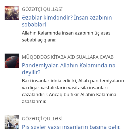
GÖZƏTÇİ QÜLLƏSİ
Əzablar kimdəndir? İnsan əzabının
səbəbləri
Allahın Kəlamında insan əzabının üç əsas
səbəbi açıqlanır.
MÜQƏDDƏS KİTABA AİD SUALLARA CAVAB
Pandemiyalar. Allahın Kəlamında nə
deyilir?
Bəzi insanlar iddia edir ki, Allah pandemiyaların
və digər xəstəliklərin vasitəsilə insanları
cəzalandırır. Ancaq bu fikir Allahın Kəlamına
əsaslanmır.
GÖZƏTÇİ QÜLLƏSİ
Pis şeylər yaxşı insanların başına gəlir.