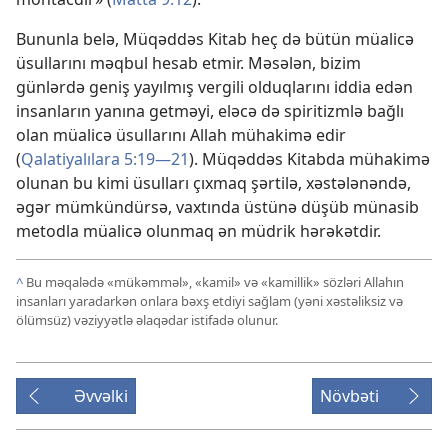
Bununla belə, Müqəddəs Kitab heç də bütün müalicə
üsullarını məqbul hesab etmir. Məsələn, bizim
günlərdə geniş yayılmış vergili olduqlarını iddia edən
insanların yanına getməyi, eləcə də spiritizmlə bağlı
olan müalicə üsullarını Allah mühakimə edir
(
Qalatiyalılara 5:19—21
). Müqəddəs Kitabda mühakimə
olunan bu kimi üsulları çıxmaq şərtilə, xəstələnəndə,
əgər mümkündürsə, vaxtında üstünə düşüb münasib
metodla müalicə olunmaq ən müdrik hərəkətdir.
^
Bu məqalədə «mükəmməl», «kamil» və «kamillik» sözləri Allahın
insanları yaradarkən onlara bəxş etdiyi sağlam (yəni xəstəliksiz və
ölümsüz) vəziyyətlə əlaqədar istifadə olunur.
Əvvəlki
Növbəti