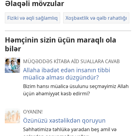
Əlaqəli mövzular
Fiziki və əqli sağlamlıq
Xoşbəxtlik və qəlb rahatlığı
Həmçinin sizin üçün maraqlı ola
bilər
MÜQƏDDƏS KİTABA AİD SUALLARA CAVAB
Allaha ibadət edən insanın tibbi
müalicə alması düzgündür?
Bizim hansı müalicə üsulunu seçməyimiz Allah
üçün əhəmiyyət kəsb edirmi?
OYANIN!
Özünüzü xəstəlikdən qoruyun
Səhhətimizə təhlükə yaradan beş amil və