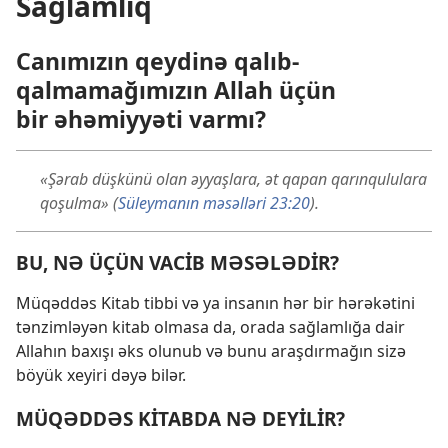
Sağlamlıq
Canımızın qeydinə qalıb-
qalmamağımızın Allah üçün
bir əhəmiyyəti varmı?
«Şərab düşkünü olan əyyaşlara, ət qapan qarınqululara
qoşulma» (
Süleymanın məsəlləri 23:20
).
BU, NƏ ÜÇÜN VACİB MƏSƏLƏDİR?
Müqəddəs Kitab tibbi və ya insanın hər bir hərəkətini
tənzimləyən kitab olmasa da, orada sağlamlığa dair
Allahın baxışı əks olunub və bunu araşdırmağın sizə
böyük xeyiri dəyə bilər.
MÜQƏDDƏS KİTABDA NƏ DEYİLİR?