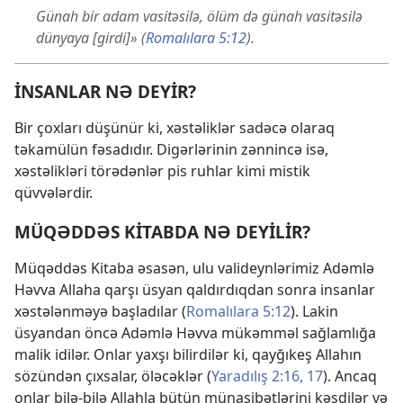
Günah bir adam vasitəsilə, ölüm də günah vasitəsilə
dünyaya [girdi]» (
Romalılara 5:12
).
İNSANLAR NƏ DEYİR?
Bir çoxları düşünür ki, xəstəliklər sadəcə olaraq
təkamülün fəsadıdır. Digərlərinin zənnincə isə,
xəstəlikləri törədənlər pis ruhlar kimi mistik
qüvvələrdir.
MÜQƏDDƏS KİTABDA NƏ DEYİLİR?
Müqəddəs Kitaba əsasən, ulu valideynlərimiz Adəmlə
Həvva Allaha qarşı üsyan qaldırdıqdan sonra insanlar
xəstələnməyə başladılar (
Romalılara 5:12
). Lakin
üsyandan öncə Adəmlə Həvva mükəmməl sağlamlığa
malik idilər. Onlar yaxşı bilirdilər ki, qayğıkeş Allahın
sözündən çıxsalar, öləcəklər (
Yaradılış 2:16, 17
). Ancaq
onlar bilə-bilə Allahla bütün münasibətlərini kəsdilər və