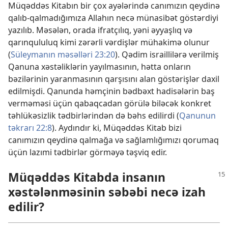
Müqəddəs Kitabın bir çox ayələrində canımızın qeydinə
qalıb-qalmadığımıza Allahın necə münasibət göstərdiyi
yazılıb. Məsələn, orada ifratçılıq, yəni əyyaşlıq və
qarınqululuq kimi zərərli vərdişlər mühakimə olunur
(
Süleymanın məsəlləri 23:20
). Qədim israillilərə verilmiş
Qanuna xəstəliklərin yayılmasının, hətta onların
bəzilərinin yaranmasının qarşısını alan göstərişlər daxil
edilmişdi. Qanunda həmçinin bədbəxt hadisələrin baş
verməməsi üçün qabaqcadan görülə biləcək konkret
təhlükəsizlik tədbirlərindən də bəhs edilirdi (
Qanunun
təkrarı 22:8
). Aydındır ki, Müqəddəs Kitab bizi
canımızın qeydinə qalmağa və sağlamlığımızı qorumaq
üçün lazımi tədbirlər görməyə təşviq edir.
Müqəddəs Kitabda insanın
xəstələnməsinin səbəbi necə izah
edilir?