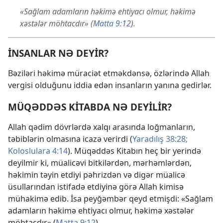
«Sağlam adamların həkimə ehtiyacı olmur, həkimə
xəstələr möhtacdır» (
Matta 9:12
).
İNSANLAR NƏ DEYİR?
Bəziləri həkimə müraciət etməkdənsə, özlərində Allah
vergisi olduğunu iddia edən insanların yanına gedirlər.
MÜQƏDDƏS KİTABDA NƏ DEYİLİR?
Allah qədim dövrlərdə xalqı arasında loğmanların,
təbiblərin olmasına icazə verirdi (
Yaradılış 38:28;
Koloslulara 4:14
). Müqəddəs Kitabın heç bir yerində
deyilmir ki, müalicəvi bitkilərdən, mərhəmlərdən,
həkimin təyin etdiyi pəhrizdən və digər müalicə
üsullarından istifadə etdiyinə görə Allah kimisə
mühakimə edib. İsa peyğəmbər qeyd etmişdi: «Sağlam
adamların həkimə ehtiyacı olmur, həkimə xəstələr
möhtacdır» (
Matta 9:12
).