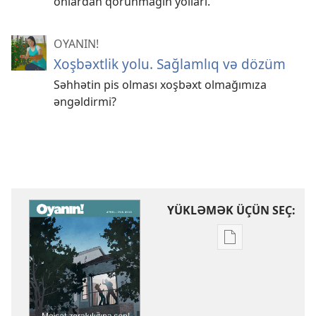
onlardan qorunmağın yolları.
OYANIN!
Xoşbəxtlik yolu. Sağlamlıq və dözüm
Səhhətin pis olması xoşbəxt olmağımıza
əngəldirmi?
YÜKLƏMƏK ÜÇÜN SEÇ:
Nəşrləri
yükləmək
üçün
variantlar
OYANIN!