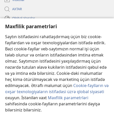
AXTAR
Qlobal əlaqələr
Məxfilik parametrləri
KÖMƏK
Saytın istifadəsini rahatlaşdırmaq üçün biz cookie-
İanələr
fayllardan və oxşar texnologiyalardan istifadə edirik.
(yeni
pəncərə
Bəzi cookie-fayllar veb-saytımızın normal işi üçün
açılır)
Gözətçi qülləsinin ONLAYN KİTABXANASI™
tələb olunur və onların istifadəsindən imtina etmək
(yeni
olmaz. Saytımızın istifadəsini yaxşılaşdırmaq üçün
pəncərə
®
JW Hub
açılır)
nəzərdə tutulan əlavə kukilərin istifadəsini qəbul edə
(yeni
və ya imtina edə bilərsiniz. Cookie-dəki məlumatlar
pəncərə
®
«JW Library»
açılır)
heç kimə ötürülməyəcək və marketinq üçün istifadə
edilməyəcək. Ətraflı məlumat üçün
Cookie-faylların və
oxşar texnologiyaların istifadəsi üzrə qlobal siyasəti
oxuyun. İstənilən vaxt
Məxfilik parametrləri
Copyright
© 2026 Watch Tower Bible and Tract Society of Pennsylvania.
səhifəsində cookie-faylların parametrlərini dəyişə
İSTİFADƏ ŞƏRTLƏRİ
|
MƏXFİLİK SİYASƏTİ
|
MƏXFİLİK
bilərsiniz bilərsiniz.
Mü
PARAMETRLƏRİ