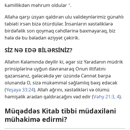
kamillikdən məhrum oldular
.
*
Allaha qarşı üsyan qaldıran ulu valideynlərimiz günahlı
təbiəti irsən bizə ötürdülər. İnsanların xəstəliklərə
birdəfəlik son qoymaq cəhdlərinə baxmayaraq, biz
hələ də bu bəladan əziyyət çəkirik.
SİZ NƏ EDƏ BİLƏRSİNİZ?
Allahın Kəlamında deyilir ki, əgər siz Yaradanın müdrik
prinsiplərinə uyğun davranaraq Onun iltifatını
qazansanız, gələcəkdə yer üzündə Cənnət bərpa
olunanda O, sizə mükəmməl sağlamlıq bəxş edəcək
(
Yeşaya 33:24
). Allah ağrını, xəstəlikləri və ölümü
həmişəlik aradan qaldıracağını vəd edir (
Vəhy 21:3, 4
).
Müqəddəs Kitab tibbi müdaxiləni
mühakimə edirmi?