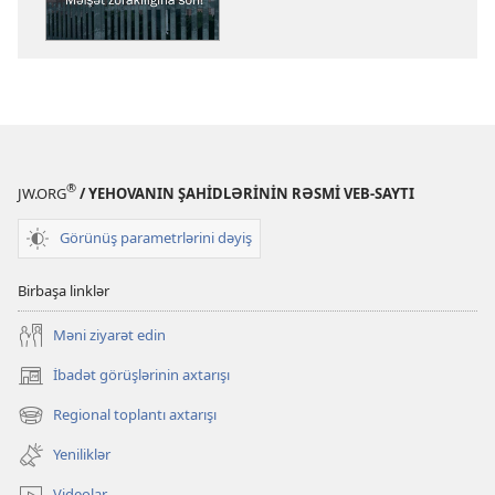
Məişət
zorakılığına
son!
®
JW.ORG
/ YEHOVANIN ŞAHİDLƏRİNİN RƏSMİ VEB-SAYTI
Görünüş parametrlərini dəyiş
Birbaşa linklər
Məni ziyarət edin
İbadət görüşlərinin axtarışı
(yeni
pəncərə
Regional toplantı axtarışı
(yeni
açılır)
pəncərə
Yeniliklər
açılır)
Videolar