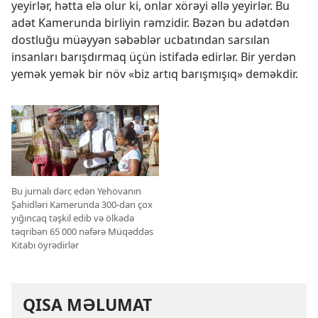
yeyirlər, hətta elə olur ki, onlar xörəyi əllə yeyirlər. Bu
adət Kamerunda birliyin rəmzidir. Bəzən bu adətdən
dostluğu müəyyən səbəblər ucbatından sarsılan
insanları barışdırmaq üçün istifadə edirlər. Bir yerdən
yemək yemək bir növ «biz artıq barışmışıq» deməkdir.
Bu jurnalı dərc edən Yehovanın
Şahidləri Kamerunda 300-dan çox
yığıncaq təşkil edib və ölkədə
təqribən 65 000 nəfərə Müqəddəs
Kitabı öyrədirlər
QISA MƏLUMAT