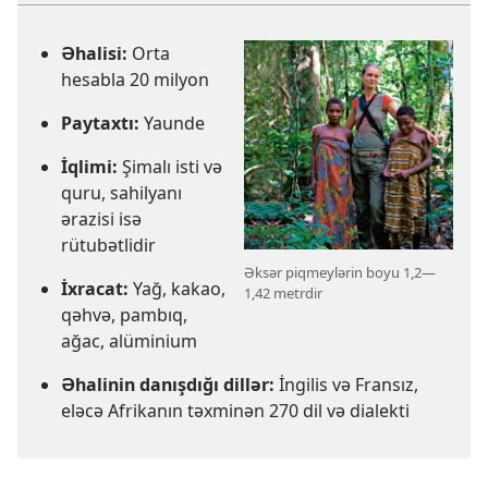
Əhalisi:
Orta
hesabla 20 milyon
Paytaxtı:
Yaunde
İqlimi:
Şimalı isti və
quru, sahilyanı
ərazisi isə
rütubətlidir
Əksər piqmeylərin boyu 1,2—
İxracat:
Yağ, kakao,
1,42 metrdir
qəhvə, pambıq,
ağac, alüminium
Əhalinin danışdığı dillər:
İngilis və Fransız,
eləcə Afrikanın təxminən 270 dil və dialekti