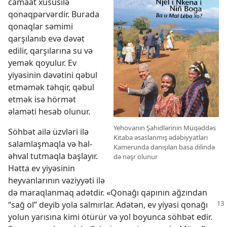
camaat xüsusilə
qonaqpərvərdir. Burada
qonaqlar səmimi
qarşılanıb evə dəvət
edilir, qarşılarına su və
yemək qoyulur. Ev
yiyəsinin dəvətini qəbul
etməmək təhqir, qəbul
etmək isə hörmət
əlaməti hesab olunur.
Yehovanın Şahidlərinin Müqəddəs
Söhbət ailə üzvləri ilə
Kitaba əsaslanmış ədəbiyyatları
salamlaşmaqla və hal-
Kamerunda danışılan basa dilində
əhval tutmaqla başlayır.
də nəşr olunur
Hətta ev yiyəsinin
heyvanlarının vəziyyəti ilə
də maraqlanmaq adətdir. «Qonağı qapının ağzından
“sağ ol” deyib yola salmırlar. Adətən,
ev yiyəsi qonağı
yolun yarısına kimi ötürür və yol boyunca söhbət edir.