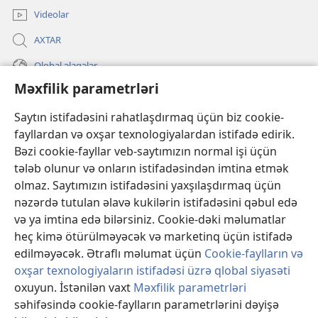
Videolar
AXTAR
Qlobal əlaqələr
Məxfilik parametrləri
KÖMƏK
Saytın istifadəsini rahatlaşdırmaq üçün biz cookie-
İanələr
fayllardan və oxşar texnologiyalardan istifadə edirik.
(yeni
pəncərə
Bəzi cookie-fayllar veb-saytımızın normal işi üçün
açılır)
Gözətçi qülləsinin ONLAYN KİTABXANASI™
tələb olunur və onların istifadəsindən imtina etmək
(yeni
olmaz. Saytımızın istifadəsini yaxşılaşdırmaq üçün
pəncərə
®
JW Hub
açılır)
nəzərdə tutulan əlavə kukilərin istifadəsini qəbul edə
(yeni
və ya imtina edə bilərsiniz. Cookie-dəki məlumatlar
pəncərə
®
«JW Library»
açılır)
heç kimə ötürülməyəcək və marketinq üçün istifadə
edilməyəcək. Ətraflı məlumat üçün
Cookie-faylların və
oxşar texnologiyaların istifadəsi üzrə qlobal siyasəti
oxuyun. İstənilən vaxt
Məxfilik parametrləri
Copyright
© 2026 Watch Tower Bible and Tract Society of Pennsylvania.
səhifəsində cookie-faylların parametrlərini dəyişə
İSTİFADƏ ŞƏRTLƏRİ
|
MƏXFİLİK SİYASƏTİ
|
MƏXFİLİK