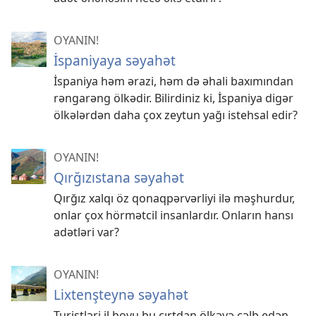
OYANIN!
İspaniyaya səyahət
İspaniya həm ərazi, həm də əhali baxımından
rəngarəng ölkədir. Bilirdiniz ki, İspaniya digər
ölkələrdən daha çox zeytun yağı istehsal edir?
OYANIN!
Qırğızıstana səyahət
Qırğız xalqı öz qonaqpərvərliyi ilə məşhurdur,
onlar çox hörmətcil insanlardır. Onların hansı
adətləri var?
OYANIN!
Lixtenşteynə səyahət
Turistləri il boyu bu cırtdan ölkəyə cəlb edən