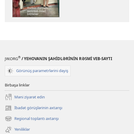
OYANIN!
Xudbin
dünyada
xeyirxah
övlad
böyüdək
®
JW.ORG
/ YEHOVANIN ŞAHİDLƏRİNİN RƏSMİ VEB-SAYTI
Görünüş parametrlərini dəyiş
Birbaşa linklər
Məni ziyarət edin
İbadət görüşlərinin axtarışı
(yeni
pəncərə
Regional toplantı axtarışı
(yeni
açılır)
pəncərə
Yeniliklər
açılır)