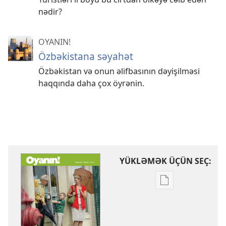
nədir?
OYANIN!
Özbəkistana səyahət
Özbəkistan və onun əlifbasının dəyişilməsi
haqqında daha çox öyrənin.
YÜKLƏMƏK ÜÇÜN SEÇ:
Nəşrləri
yükləmək
üçün
variantlar