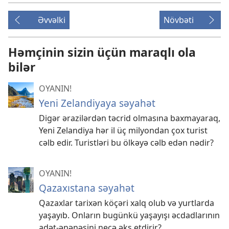
Əvvəlki
Növbəti
Həmçinin sizin üçün maraqlı ola
bilər
OYANIN!
Yeni Zelandiyaya səyahət
Digər ərazilərdən təcrid olmasına baxmayaraq,
Yeni Zelandiya hər il üç milyondan çox turist
cəlb edir. Turistləri bu ölkəyə cəlb edən nədir?
OYANIN!
Qazaxıstana səyahət
Qazaxlar tarixən köçəri xalq olub və yurtlarda
yaşayıb. Onların bugünkü yaşayışı əcdadlarının
adət-ənənəsini necə əks etdirir?