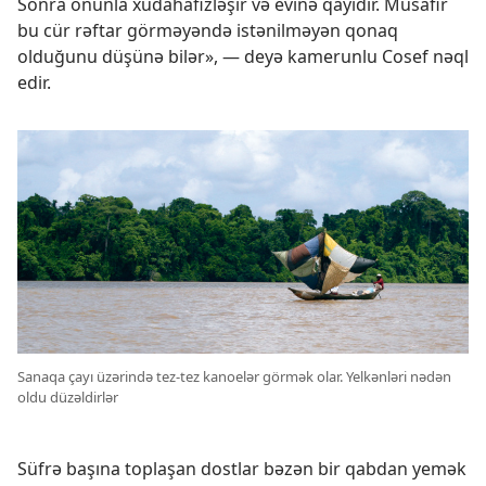
Sonra onunla xudahafizləşir və evinə qayıdır. Müsafir
bu cür rəftar görməyəndə istənilməyən qonaq
olduğunu düşünə bilər», — deyə kamerunlu Cosef nəql
edir.
Sanaqa çayı üzərində tez-tez kanoelər görmək olar. Yelkənləri nədən
oldu düzəldirlər
Süfrə başına toplaşan dostlar bəzən bir qabdan yemək