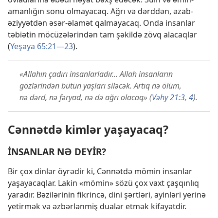
amanlığın sonu olmayacaq. Ağrı və dərddən, əzab-
əziyyətdən əsər-əlamət qalmayacaq. Onda insanlar
təbiətin möcüzələrindən tam şəkildə zövq alacaqlar
(
Yeşaya 65:21—23
).
«Allahın çadırı insanlarladır... Allah insanların
gözlərindən bütün yaşları siləcək. Artıq nə ölüm,
nə dərd, nə fəryad, nə də ağrı olacaq» (
Vəhy 21:3, 4
).
Cənnətdə kimlər yaşayacaq?
İNSANLAR NƏ DEYİR?
Bir çox dinlər öyrədir ki, Cənnətdə mömin insanlar
yaşayacaqlar. Lakin «mömin» sözü çox vaxt çaşqınlıq
yaradır. Bəzilərinin fikrincə, dini şərtləri, ayinləri yerinə
yetirmək və əzbərlənmiş dualar etmək kifayətdir.