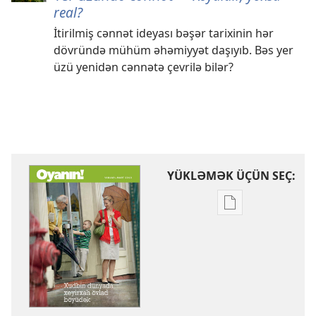
real?
İtirilmiş cənnət ideyası bəşər tarixinin hər
dövründə mühüm əhəmiyyət daşıyıb. Bəs yer
üzü yenidən cənnətə çevrilə bilər?
YÜKLƏMƏK ÜÇÜN SEÇ:
Nəşrləri
yükləmək
üçün
variantlar
OYANIN!
Xudbin
dünyada