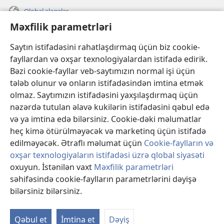
Qlobal əlaqələr
Məxfilik parametrləri
KÖMƏK
Saytın istifadəsini rahatlaşdırmaq üçün biz cookie-
İanələr
fayllardan və oxşar texnologiyalardan istifadə edirik.
(yeni
pəncərə
Bəzi cookie-fayllar veb-saytımızın normal işi üçün
açılır)
Gözətçi qülləsinin ONLAYN KİTABXANASI™
tələb olunur və onların istifadəsindən imtina etmək
(yeni
olmaz. Saytımızın istifadəsini yaxşılaşdırmaq üçün
pəncərə
®
JW Hub
açılır)
nəzərdə tutulan əlavə kukilərin istifadəsini qəbul edə
(yeni
və ya imtina edə bilərsiniz. Cookie-dəki məlumatlar
pəncərə
®
«JW Library»
açılır)
heç kimə ötürülməyəcək və marketinq üçün istifadə
edilməyəcək. Ətraflı məlumat üçün
Cookie-faylların və
oxşar texnologiyaların istifadəsi üzrə qlobal siyasəti
oxuyun. İstənilən vaxt
Məxfilik parametrləri
səhifəsində cookie-faylların parametrlərini dəyişə
Copyright
© 2026 Watch Tower Bible and Tract Society of Pennsylvania.
İSTİFADƏ ŞƏRTLƏRİ
|
MƏXFİLİK SİYASƏTİ
|
MƏXFİLİK
bilərsiniz bilərsiniz.
Mü
PARAMETRLƏRİ
gö
Qəbul et
İmtina et
Dəyiş