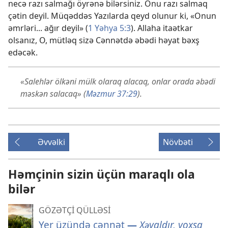
necə razı salmağı öyrənə bilərsiniz. Onu razı salmaq
çətin deyil. Müqəddəs Yazılarda qeyd olunur ki, «Onun
əmrləri... ağır deyil» (
1 Yəhya 5:3
). Allaha itaətkar
olsanız, O, mütləq sizə Cənnətdə əbədi həyat bəxş
edəcək.
«Salehlər ölkəni mülk olaraq alacaq, onlar orada əbədi
məskən salacaq» (
Məzmur 37:29
).
Əvvəlki
Növbəti
Həmçinin sizin üçün maraqlı ola
bilər
GÖZƏTÇİ QÜLLƏSİ
Yer üzündə cənnət
—
Xəyaldır, yoxsa