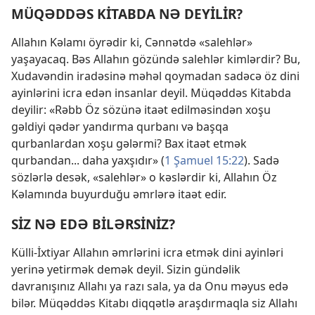
MÜQƏDDƏS KİTABDA NƏ DEYİLİR?
Allahın Kəlamı öyrədir ki, Cənnətdə «salehlər»
yaşayacaq. Bəs Allahın gözündə salehlər kimlərdir? Bu,
Xudavəndin iradəsinə məhəl qoymadan sadəcə öz dini
ayinlərini icra edən insanlar deyil. Müqəddəs Kitabda
deyilir: «Rəbb Öz sözünə itaət edilməsindən xoşu
gəldiyi qədər yandırma qurbanı və başqa
qurbanlardan xoşu gələrmi? Bax itaət etmək
qurbandan... daha yaxşıdır» (
1 Şamuel 15:22
). Sadə
sözlərlə desək, «salehlər» o kəslərdir ki, Allahın Öz
Kəlamında buyurduğu əmrlərə itaət edir.
SİZ NƏ EDƏ BİLƏRSİNİZ?
Külli-İxtiyar Allahın əmrlərini icra etmək dini ayinləri
yerinə yetirmək demək deyil. Sizin gündəlik
davranışınız Allahı ya razı sala, ya da Onu məyus edə
bilər. Müqəddəs Kitabı diqqətlə araşdırmaqla siz Allahı