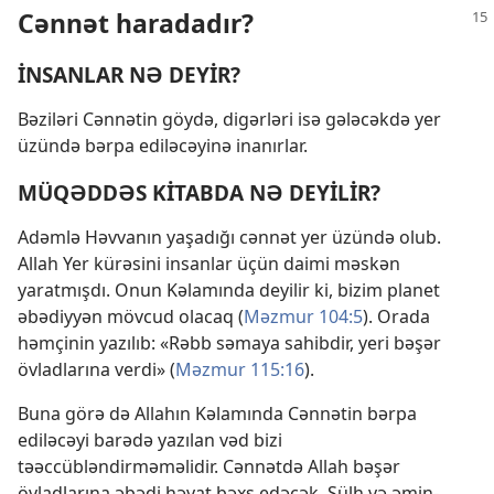
Cənnət haradadır?
İNSANLAR NƏ DEYİR?
Bəziləri Cənnətin göydə, digərləri isə gələcəkdə yer
üzündə bərpa ediləcəyinə inanırlar.
MÜQƏDDƏS KİTABDA NƏ DEYİLİR?
Adəmlə Həvvanın yaşadığı cənnət yer üzündə olub.
Allah Yer kürəsini insanlar üçün daimi məskən
yaratmışdı. Onun Kəlamında deyilir ki, bizim planet
əbədiyyən mövcud olacaq (
Məzmur 104:5
). Orada
həmçinin yazılıb: «Rəbb səmaya sahibdir, yeri bəşər
övladlarına verdi» (
Məzmur 115:16
).
Buna görə də Allahın Kəlamında Cənnətin bərpa
ediləcəyi barədə yazılan vəd bizi
təəccübləndirməməlidir. Cənnətdə Allah bəşər
övladlarına əbədi həyat bəxş edəcək. Sülh və əmin-