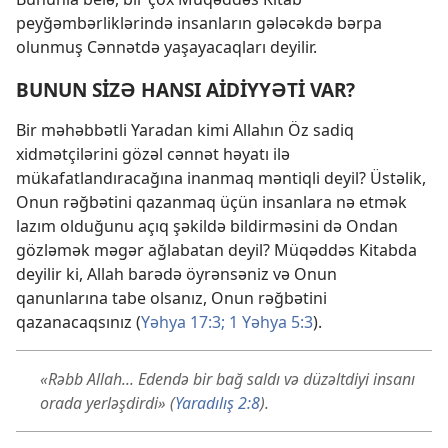
peyğəmbərliklərində insanların gələcəkdə bərpa
olunmuş Cənnətdə yaşayacaqları deyilir.
BUNUN SİZƏ HANSI AİDİYYƏTİ VAR?
Bir məhəbbətli Yaradan kimi Allahın Öz sadiq
xidmətçilərini gözəl cənnət həyatı ilə
mükafatlandıracağına inanmaq məntiqli deyil? Üstəlik,
Onun rəğbətini qazanmaq üçün insanlara nə etmək
lazım olduğunu açıq şəkildə bildirməsini də Ondan
gözləmək məgər ağlabatan deyil? Müqəddəs Kitabda
deyilir ki, Allah barədə öyrənsəniz və Onun
qanunlarına tabe olsanız, Onun rəğbətini
qazanacaqsınız (
Yəhya 17:3;
1 Yəhya 5:3
).
«Rəbb Allah... Edendə bir bağ saldı və düzəltdiyi insanı
orada yerləşdirdi» (
Yaradılış 2:8
).