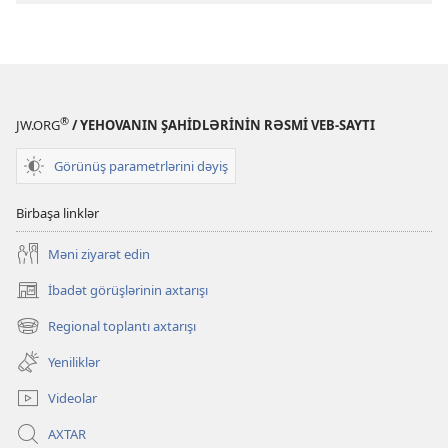
xeyirxah
övlad
böyüdək
®
JW.ORG
/ YEHOVANIN ŞAHİDLƏRİNİN RƏSMİ VEB-SAYTI
Görünüş parametrlərini dəyiş
Birbaşa linklər
Məni ziyarət edin
İbadət görüşlərinin axtarışı
(yeni
pəncərə
Regional toplantı axtarışı
(yeni
açılır)
pəncərə
Yeniliklər
açılır)
Videolar
AXTAR