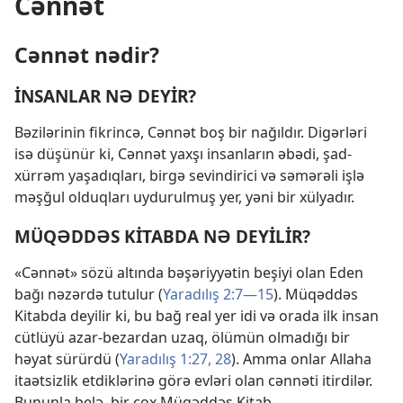
Cənnət
Cənnət nədir?
İNSANLAR NƏ DEYİR?
Bəzilərinin fikrincə, Cənnət boş bir nağıldır. Digərləri
isə düşünür ki, Cənnət yaxşı insanların əbədi, şad-
xürrəm yaşadıqları, birgə sevindirici və səmərəli işlə
məşğul olduqları uydurulmuş yer, yəni bir xülyadır.
MÜQƏDDƏS KİTABDA NƏ DEYİLİR?
«Cənnət» sözü altında bəşəriyyətin beşiyi olan Eden
bağı nəzərdə tutulur (
Yaradılış 2:7—15
). Müqəddəs
Kitabda deyilir ki, bu bağ real yer idi və orada ilk insan
cütlüyü azar-bezardan uzaq, ölümün olmadığı bir
həyat sürürdü (
Yaradılış 1:27, 28
). Amma onlar Allaha
itaətsizlik etdiklərinə görə evləri olan cənnəti itirdilər.
Bununla belə, bir çox Müqəddəs Kitab