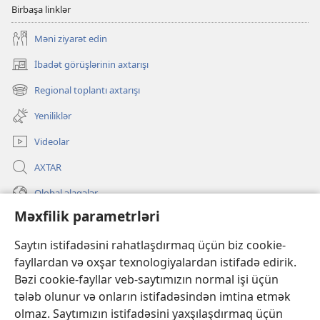
Birbaşa linklər
Məni ziyarət edin
İbadət görüşlərinin axtarışı
(yeni
pəncərə
Regional toplantı axtarışı
(yeni
açılır)
pəncərə
Yeniliklər
açılır)
Videolar
AXTAR
Qlobal əlaqələr
Məxfilik parametrləri
KÖMƏK
Saytın istifadəsini rahatlaşdırmaq üçün biz cookie-
İanələr
(yeni
fayllardan və oxşar texnologiyalardan istifadə edirik.
pəncərə
Bəzi cookie-fayllar veb-saytımızın normal işi üçün
açılır)
Gözətçi qülləsinin ONLAYN KİTABXANASI™
tələb olunur və onların istifadəsindən imtina etmək
(yeni
olmaz. Saytımızın istifadəsini yaxşılaşdırmaq üçün
pəncərə