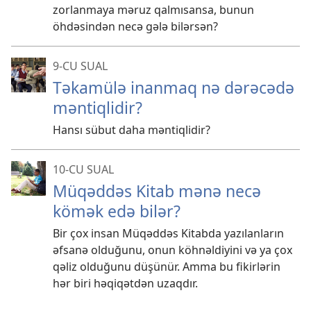
zorlanmaya məruz qalmısansa, bunun
öhdəsindən necə gələ bilərsən?
9-CU SUAL
Təkamülə inanmaq nə dərəcədə
məntiqlidir?
Hansı sübut daha məntiqlidir?
10-CU SUAL
Müqəddəs Kitab mənə necə
kömək edə bilər?
Bir çox insan Müqəddəs Kitabda yazılanların
əfsanə olduğunu, onun köhnəldiyini və ya çox
qəliz olduğunu düşünür. Amma bu fikirlərin
hər biri həqiqətdən uzaqdır.