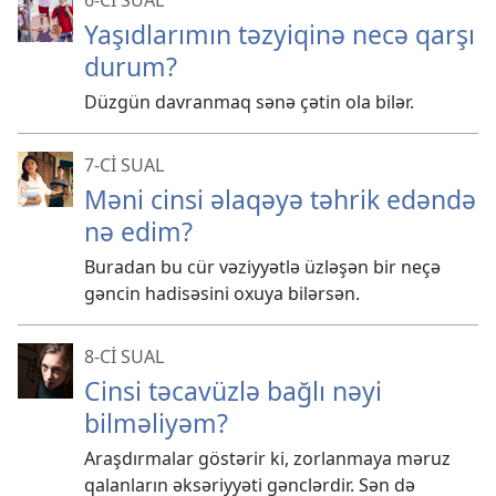
6-CI SUAL
Yaşıdlarımın təzyiqinə necə qarşı
durum?
Düzgün davranmaq sənə çətin ola bilər.
7-Cİ SUAL
Məni cinsi əlaqəyə təhrik edəndə
nə edim?
Buradan bu cür vəziyyətlə üzləşən bir neçə
gəncin hadisəsini oxuya bilərsən.
8-Cİ SUAL
Cinsi təcavüzlə bağlı nəyi
bilməliyəm?
Araşdırmalar göstərir ki, zorlanmaya məruz
qalanların əksəriyyəti gənclərdir. Sən də