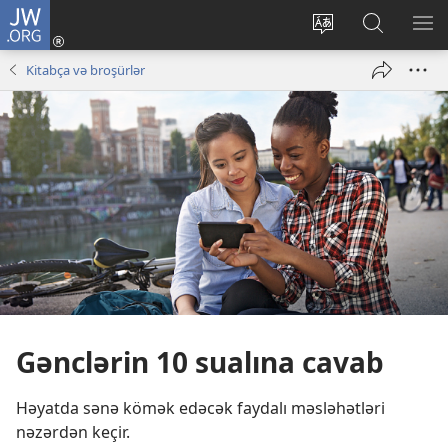
JW.ORG
Daxil
ol
Saytın
JW.ORG-
ME
(yeni
dilini
da
GÖ
Kitabça və broşürlər
pəncərə
dəyiş
axtarın
açılır)
Gənclərin 10 sualına cavab
Həyatda sənə kömək edəcək faydalı məsləhətləri
nəzərdən keçir.