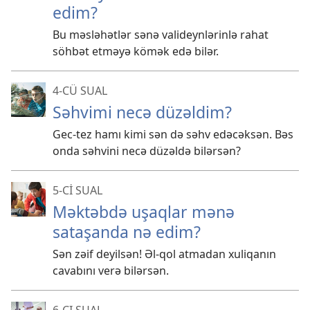
edim?
Bu məsləhətlər sənə valideynlərinlə rahat
söhbət etməyə kömək edə bilər.
4-CÜ SUAL
Səhvimi necə düzəldim?
Gec-tez hamı kimi sən də səhv edəcəksən. Bəs
onda səhvini necə düzəldə bilərsən?
5-Cİ SUAL
Məktəbdə uşaqlar mənə
sataşanda nə edim?
Sən zəif deyilsən! Əl-qol atmadan xuliqanın
cavabını verə bilərsən.