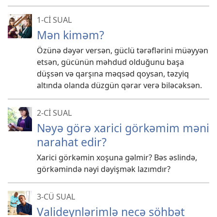
1-Cİ SUAL
Mən kiməm?
Özünə dəyər versən, güclü tərəflərini müəyyən
etsən, gücünün məhdud olduğunu başa
düşsən və qarşına məqsəd qoysan, təzyiq
altında olanda düzgün qərar verə biləcəksən.
2-Cİ SUAL
Nəyə görə xarici görkəmim məni
narahat edir?
Xarici görkəmin xoşuna gəlmir? Bəs əslində,
görkəmində nəyi dəyişmək lazımdır?
3-CÜ SUAL
Valideynlərimlə necə söhbət