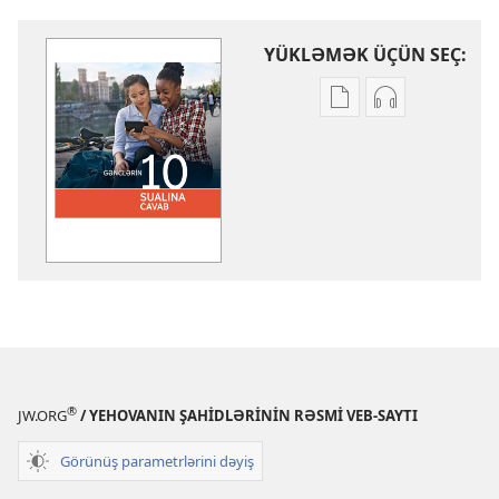
YÜKLƏMƏK ÜÇÜN SEÇ:
Nəşrləri
Audioyazıları
yükləmək
yükləmək
üçün
üçün
variantlar
parametrlər
Gənclərin
Gənclərin
10
10
sualına
sualına
cavab
cavab
®
JW.ORG
/ YEHOVANIN ŞAHİDLƏRİNİN RƏSMİ VEB-SAYTI
Görünüş parametrlərini dəyiş