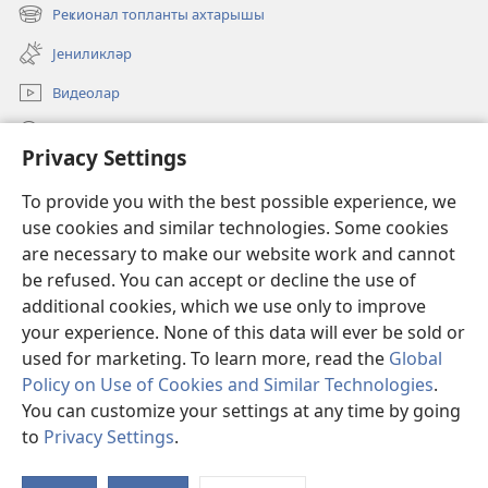
new
Реҝионал топланты ахтарышы
(opens
window)
new
Јениликләр
window)
Видеолар
JW.ORG-да ахтарын
Privacy Settings
Ианәләр
(opens
To provide you with the best possible experience, we
new
use cookies and similar technologies. Some cookies
window)
Ҝөзәтчи гүлләсинин онлајн китабханасы
are necessary to make our website work and cannot
(opens
new
be refused. You can accept or decline the use of
®
JW Hub
window)
additional cookies, which we use only to improve
(opens
new
your experience. None of this data will ever be sold or
window)
used for marketing. To learn more, read the
Global
Policy on Use of Cookies and Similar Technologies
.
Copyright
© 2026 Watch Tower Bible and Tract Society of Pennsylvania.
You can customize your settings at any time by going
ИСТИФАДӘ ШӘРТЛӘРИ
|
МӘХФИЛИК ГАЈДАЛАРЫ
|
PRIVACY
to
Privacy Settings
.
SETTINGS