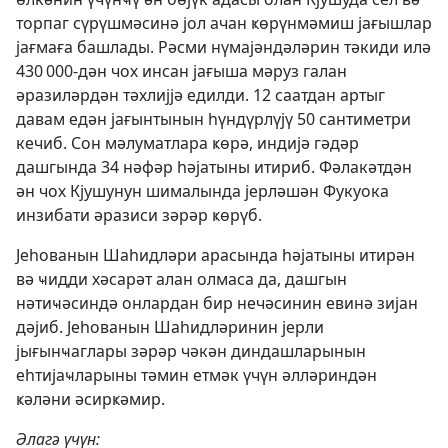
торпаг сүрүшмәсинә јол ачан ҝөрүнмәмиш јағышлар
јағмаға башлады. Рәсми нүмајәндәләрин тәкиди илә
430 000-дән чох инсан јағыша мәруз галан
әразиләрдән тәхлијјә едилди. 12 саатдан артыг
давам едән јағынтынын һүндүрлүјү 50 сантиметри
кечиб. Сон мәлуматлара ҝөрә, индијә гәдәр
дашгында 34 нәфәр һәјатыны итириб. Фәлакәтдән
ән чох Кјушунун шималында јерләшән Фукуока
инзибати әразиси зәрәр ҝөрүб.
Јеһованын Шаһидләри арасында һәјатыны итирән
вә ҹидди хәсарәт алан олмаса да, дашгын
нәтиҹәсиндә онлардан бир нечәсинин евинә зијан
дәјиб. Јеһованын Шаһидләринин јерли
јығынҹаглары зәрәр чәкән диндашларынын
еһтијаҹларыны тәмин етмәк үчүн әлләриндән
ҝәләни әсирҝәмир.
Әлагә үчүн: