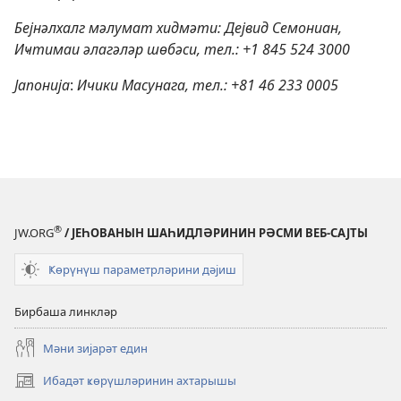
Бејнәлхалг мәлумат хидмәти: Дејвид Семониан,
Иҹтимаи әлагәләр шөбәси, тел.: +1 845 524 3000
Јапонија
:
Ичики Масунага, тел.: +81 46 233 0005
®
JW.ORG
/ ЈЕҺОВАНЫН ШАҺИДЛӘРИНИН РӘСМИ ВЕБ-САЈТЫ
Ҝөрүнүш параметрләрини дәјиш
Бирбаша линкләр
Мәни зијарәт един
Ибадәт ҝөрүшләринин ахтарышы
(opens