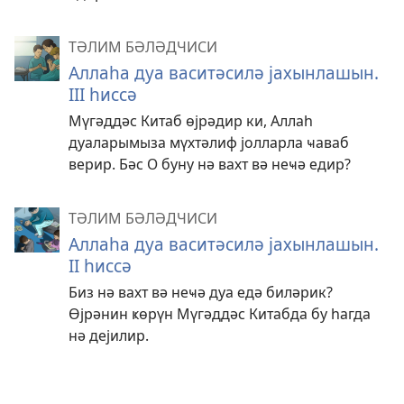
ТӘЛИМ БӘЛӘДЧИСИ
Аллаһа дуа васитәсилә јахынлашын.
III һиссә
Мүгәддәс Китаб өјрәдир ки, Аллаһ
дуаларымыза мүхтәлиф јолларла ҹаваб
верир. Бәс О буну нә вахт вә неҹә едир?
ТӘЛИМ БӘЛӘДЧИСИ
Аллаһа дуа васитәсилә јахынлашын.
II һиссә
Биз нә вахт вә неҹә дуа едә биләрик?
Өјрәнин ҝөрүн Мүгәддәс Китабда бу һагда
нә дејилир.