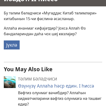
Бу тәлим бәләдчиси
«Мүгәддәс Китаб тәлимләри»
китабынын 15-ҹи фәслинә
әсасланыр.
Аллаһа инанмаг кифајәтдир? Јохса Аллаһ Өз
бәндәләриндән даһа чох шеј ҝөзләјир?
Јүклә
You May Also Like
ТӘЛИМ БӘЛӘДЧИСИ
Өзүнүзү Аллаһа һәср един. I һиссә
Вәфтиз олунмаг ваҹибдир? Аллаһын
хидмәтчиләрини вәфтиз олунмаға нә тәшвиг
едир?