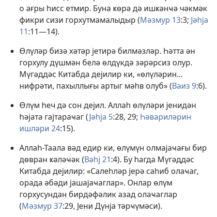
о ағры һисс етмир. Буна ҝөрә дә ишҝәнҹә чәкмәк
фикри сизи горхутмамалыдыр (
Мәзмур 13
:3;
Јәһја
11
:11—14).
Өлүләр бизә хәтәр јетирә билмәзләр. Һәтта ән
горхулу дүшмән белә өлдүкдә зәрәрсиз олур.
Мүгәддәс Китабда дејилир ки, «өлүләрин...
нифрәти, пахыллығы артыг мәһв олуб» (
Ваиз 9
:6).
Өлүм һеч дә сон дејил. Аллаһ өлүләри јенидән
һәјата гајтараҹаг (
Јәһја 5
:28, 29;
Һәвариләрин
ишләри 24
:15).
Аллаһ-Таала вәд едир ки, өлүмүн олмајаҹағы бир
дөвран ҝәләҹәк (
Вәһј 21
:4). Бу һагда Мүгәддәс
Китабда дејилир: «Салеһләр јерә саһиб олаҹаг,
орада әбәди јашајаҹаглар». Онлар өлүм
горхусундан бирдәфәлик азад олаҹаглар
(
Мәзмур 37
:29, Јени Дүнја тәрҹүмәси).