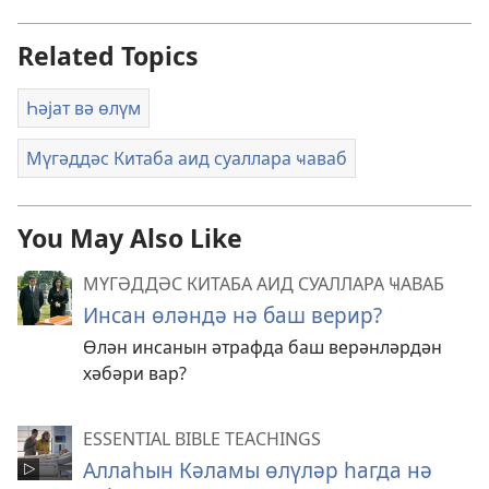
Related Topics
Һәјат вә өлүм
Мүгәддәс Китаба аид суаллара ҹаваб
You May Also Like
МҮГӘДДӘС КИТАБА АИД СУАЛЛАРА ҸАВАБ
Инсан өләндә нә баш верир?
Өлән инсанын әтрафда баш верәнләрдән
хәбәри вар?
ESSENTIAL BIBLE TEACHINGS
Аллаһын Кәламы өлүләр һагда нә