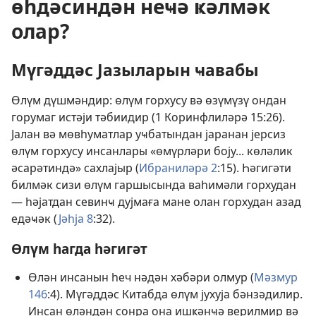
өһдәсиндән неҹә ҝәлмәк
олар?
Мүгәддәс Јазыларын ҹавабы
Өлүм дүшмәндир: өлүм горхусу вә өзүмүзү ондан
горумаг истәји тәбиидир (1 Коринфлиләрә 15:26).
Јалан вә мөвһуматлар уҹбатындан јаранан јерсиз
өлүм горхусу инсанлары «өмүрләри боју... көләлик
әсарәтиндә» сахлајыр (
Ибраниләрә 2
:15). Һәгигәти
билмәк сизи өлүм гаршысында ваһимәли горхудан
— һәјатдан севинҹ дујмаға мане олан горхудан азад
едәҹәк (
Јәһја 8
:32).
Өлүм һагда һәгигәт
Өлән инсанын һеч нәдән хәбәри олмур (
Мәзмур
146
:4). Мүгәддәс Китабда өлүм јухуја бәнзәдилир.
Инсан өләндән сонра она ишҝәнҹә верилмир вә