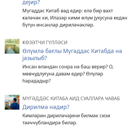
дејир?
Мүгәддәс Китаб вәд едир: елә бир вахт
ҝәләҹәк ки, Илазәр кими өлүм јухусуна ҝедән
бүтүн инсанлар дириләҹәкләр.
ҜӨЗӘТЧИ ГҮЛЛӘСИ
Өлүмлә бағлы Мүгәддәс Китабда нә
јазылыб?
Инсан өләндән сонра нә баш верир? О,
мөвҹудлуғуна давам едир? Өлүләр
һарададыр?
МҮГӘДДӘС КИТАБА АИД СУАЛЛАРА ҸАВАБ
Дирилмә нәдир?
Кимләрин дириләҹәјини билмәк сизи
тәәҹҹүбләндирә биләр.