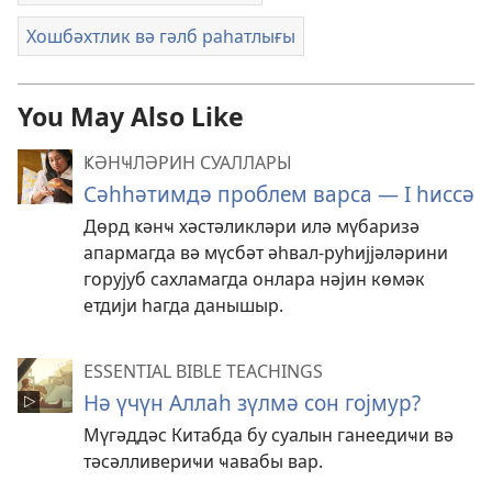
Хошбәхтлик вә гәлб раһатлығы
You May Also Like
ҜӘНҸЛӘРИН СУАЛЛАРЫ
Сәһһәтимдә проблем варса — I һиссә
Дөрд ҝәнҹ хәстәликләри илә мүбаризә
апармагда вә мүсбәт әһвал-руһијјәләрини
горујуб сахламагда онлара нәјин көмәк
етдији һагда данышыр.
ESSENTIAL BIBLE TEACHINGS
Нә үчүн Аллаһ зүлмә сон гојмур?
Мүгәддәс Китабда бу суалын ганеедиҹи вә
тәсәлливериҹи ҹавабы вар.