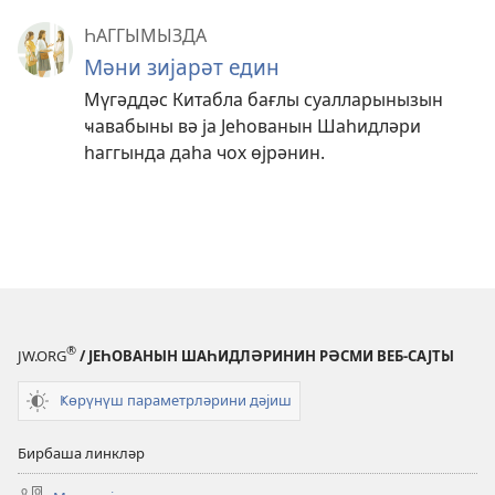
ҺАГГЫМЫЗДА
Мәни зијарәт един
Мүгәддәс Китабла бағлы суалларынызын
ҹавабыны вә ја Јеһованын Шаһидләри
һаггында даһа чох өјрәнин.
®
JW.ORG
/ ЈЕҺОВАНЫН ШАҺИДЛӘРИНИН РӘСМИ ВЕБ-САЈТЫ
Ҝөрүнүш параметрләрини дәјиш
Бирбаша линкләр