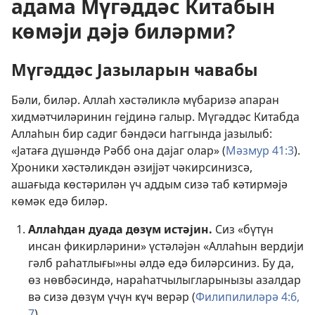
адама Мүгәддәс Китабын
көмәји дәјә биләрми?
Мүгәддәс Јазыларын ҹавабы
Бәли, биләр. Аллаһ хәстәликлә мүбаризә апаран
хидмәтчиләринин гејдинә галыр. Мүгәддәс Китабда
Аллаһын бир садиг бәндәси һаггында јазылыб:
«Јатаға дүшәндә Рәбб она дајаг олар» (
Мәзмур 41:3
).
Хроники хәстәликдән әзијјәт чәкирсинизсә,
ашағыда ҝөстәрилән үч аддым сизә таб ҝәтирмәјә
көмәк едә биләр.
Аллаһдан дуада дөзүм истәјин.
Сиз «бүтүн
инсан фикирләрини» үстәләјән «Аллаһын вердији
гәлб раһатлығы»ны әлдә едә биләрсиниз. Бу да,
өз нөвбәсиндә, нараһатчылыгларынызы азалдар
вә сизә дөзүм үчүн ҝүҹ верәр (
Филипилиләрә 4:6,
7
).