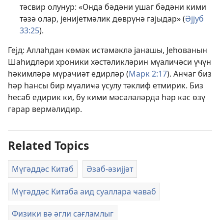
тәсвир олунур: «Онда бәдәни ушаг бәдәни кими
тәзә олар, јенијетмәлик дөврүнә гајыдар» (
Әјјуб
33:25
).
Гејд: Аллаһдан көмәк истәмәклә јанашы, Јеһованын
Шаһидләри хроники хәстәликләрин мүалиҹәси үчүн
һәкимләрә мүраҹиәт едирләр (
Марк 2:17
). Анҹаг биз
һәр һансы бир мүалиҹә үсулу тәклиф етмирик. Биз
һесаб едирик ки, бу кими мәсәләләрдә һәр кәс өзү
гәрар вермәлидир.
Related Topics
Мүгәддәс Китаб
Әзаб-әзијјәт
Мүгәддәс Китаба аид суаллара ҹаваб
Физики вә әгли сағламлыг