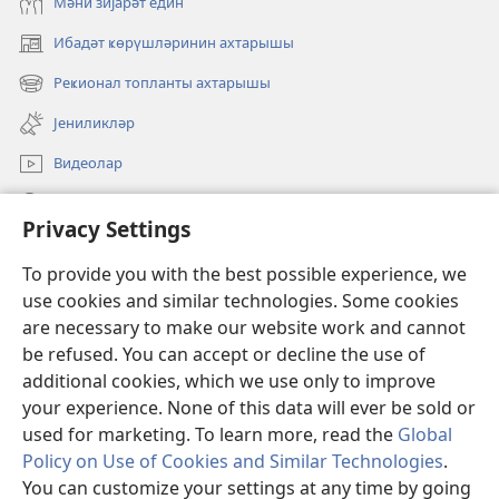
Мәни зијарәт един
Ибадәт ҝөрүшләринин ахтарышы
(opens
new
Реҝионал топланты ахтарышы
(opens
window)
new
Јениликләр
window)
Видеолар
JW.ORG-да ахтарын
Privacy Settings
Ианәләр
(opens
To provide you with the best possible experience, we
new
use cookies and similar technologies. Some cookies
window)
Ҝөзәтчи гүлләсинин онлајн китабханасы
are necessary to make our website work and cannot
(opens
be refused. You can accept or decline the use of
new
®
JW Hub
window)
additional cookies, which we use only to improve
(opens
new
your experience. None of this data will ever be sold or
window)
used for marketing. To learn more, read the
Global
Policy on Use of Cookies and Similar Technologies
.
You can customize your settings at any time by going
Copyright
© 2026 Watch Tower Bible and Tract Society of Pennsylvania.