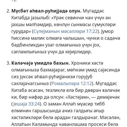
Мүсбәт әһвал-руһијјәдә олун.
Мүгәддәс
Китабда јазылыб: «Үрәк севинҹи ҹан үчүн ән
јахшы мәлһәмдир, көнлүн сынмасы сүмүкләри
гурудар» (
Сүлејманын мәсәлләри 17:22
). Јумор
һиссинә малик олмаға чалышын, чүнки о садәҹә
бәдбинликдән узаг олмағыныз үчүн јох,
сағламлығыныз үчүн дә хејирлидир.
Ҝәләҹәјә үмидлә бахын.
Хроники хәстә
олмағыныза бахмајараг, мөһкәм үмид сајәсиндә
сиз јүксәк әһвал-руһијјәнизи горујуб
сахлајаҹагсыныз (
Ромалылара 12:12
). Мүгәддәс
Китаба әсасән, тезликлә елә бир дөвран ҝәләҹәк
ки, бир нәфәр дә олсун: «Хәстәјәм», — демәјәҹәк
(
Јешаја 33:24
). О заман Аллаһ мүасир тибб
елминин гаршысында аҹиз галдығы ағыр
хәстәликләри белә арадан галдыраҹаг. Мәсәлән,
Аллаһын Кәламында ҹаванлашма просеси белә