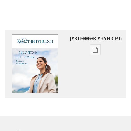
ЈҮКЛӘМӘК ҮЧҮН СЕЧ:
Електрон
нәшрләри
јүкләмәк
үчүн
параметрләр
ҜӨЗӘТЧИ
ГҮЛЛӘСИ
Психоложи
сағламлыг.
Фајдалы
мәсләһәтләр