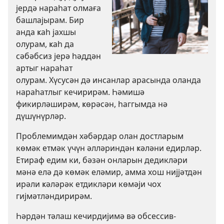
јердә нараһат олмаға
башлајырам. Бир
анда ҝаһ јахшы
олурам, ҝаһ да
сәбәбсиз јерә һәддән
артыг нараһат
олурам. Хүсусән дә инсанлар арасында оланда
нараһатлыг кечирирәм. Һәмишә
фикирләширәм, ҝөрәсән, һаггымда нә
дүшүнүрләр.
Проблемимдән хәбәрдар олан достларым
көмәк етмәк үчүн әлләриндән ҝәләни едирләр.
Етираф едим ки, бәзән онларын дедикләри
мәнә елә дә көмәк еләмир, амма хош нијјәтдән
ирәли ҝәләрәк етдикләри көмәји чох
гијмәтләндирирәм.
Һәрдән тәлаш кечирдијимә вә обсессив-