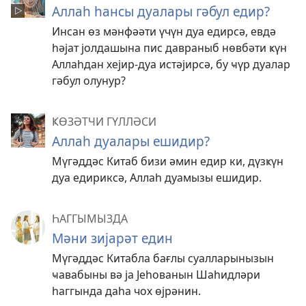
Аллаһ һансы дуалары гәбул едир?
Инсан өз мәнфәәти үчүн дуа едирсә, евдә
һәјат јолдашына пис давраныб нөвбәти ҝүн
Аллаһдан хејир-дуа истәјирсә, бу ҹүр дуалар
гәбул олунур?
ҜӨЗӘТЧИ ГҮЛЛӘСИ
Аллаһ дуалары ешидир?
Мүгәддәс Китаб бизи әмин едир ки, дүзҝүн
дуа едириксә, Аллаһ дуамызы ешидир.
ҺАГГЫМЫЗДА
Мәни зијарәт един
Мүгәддәс Китабла бағлы суалларынызын
ҹавабыны вә ја Јеһованын Шаһидләри
һаггында даһа чох өјрәнин.