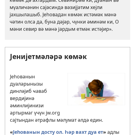
мүалиҹәнин сајәсиндә вәзијјәтим хејли
јахшылашыб. Јеһовадан көмәк истәмәк мәнә
чәтин олса да, буна дәјәр, чүнки әминәм ки, О
мәни севир вә мәнә јардым етмәк истәјир».
Јенијетмәләрә көмәк
Јеһованын
дуаларынызы
динләјиб ҹаваб
вердијинә
әминлијинизи
артырмаг үчүн jw.org
сајтындан әтрафлы мәлумат әлдә един.
«
Јеһованын досту ол. Һәр вахт дуа ет
»
адлы