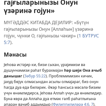
гајғыларынызы Онун
үзәринә гојун»
МҮГӘДДӘС КИТАБДА ДЕЈИЛИР: «Бүтүн
гајғыларынызы Онун [Аллаһын] үзәринә
гојун, чүнки О, гајғынызы чәкир» (
1 БУТРУС
5:7
).
Мәнасы
Јеһова истәјир ки, бизи сыхан, үрәјимизи вә
дүшүнҹәмизи раһат бурахмајан
һәр шеји Она ачыб
данышаг
(
Зәбур 55:22
). Проблемимизин кичик,
јахуд бөјүк олмасындан асылы олмајараг, биз онун
һагда дуа едә биләрик. Әҝәр һансыса мәсәлә бизим
үчүн өнәмлидирсә, Јеһова Аллаһ үчүн дә өнәмлидир.
Буна ҝөрә дә Аллаһа дуа етмәк гәлб раһатлығына
апаран ваҹиб аддымдыр (
Филиппилиләрә 4:6, 7
).