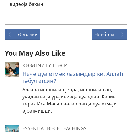
видеоја бахын.
Әввәлки
Нөвбәти
You May Also Like
ҜӨЗӘТЧИ ГҮЛЛӘСИ
Неҹә дуа етмәк лазымдыр ки, Аллаһ
гәбул етсин?
Аллаһа истәнилән јердә, истәнилән ан,
уҹадан вә ја үрәјиниздә дуа един. Ҝәлин
ҝөрәк Иса Мәсиһ нәләр һагда дуа етмәји
өјрәтмишди.
ESSENTIAL BIBLE TEACHINGS