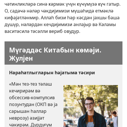
чәтинликләрә синә ҝәрмәк үчүн ҝүҹүмүзә ҝүҹ гатыр.
О, садәҹә нәләр чәкдијимизи мүшаһидә етмәклә
кифајәтләнмир. Аллаһ бизи һәр кәсдән јахшы баша
дүшүр, нәләрдән кечдијимизи анлајыр вә Кәламы
васитәсилә тәсәлли вериб овудур.
Мүгәддәс Китабын көмәји.
Жулјен
Нараһатлыгларын һәјатыма тәсири
«Мән тез-тез тәлаш
кечирирәм вә
обсессив-компулсив
позунтудан (ОКП вә ја
сарышан һаллар
неврозу) әзијјәт
чәкирәм. Дурдуғум