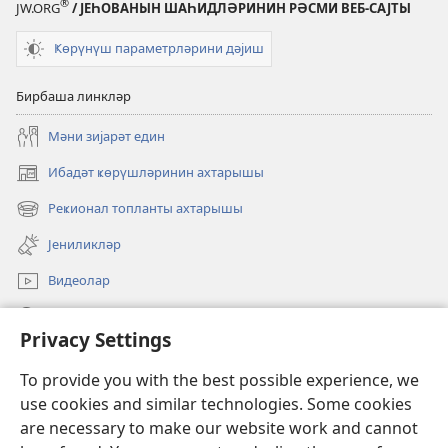
®
JW.ORG
/ ЈЕҺОВАНЫН ШАҺИДЛӘРИНИН РӘСМИ ВЕБ-САЈТЫ
Ҝөрүнүш параметрләрини дәјиш
Бирбаша линкләр
Мәни зијарәт един
Ибадәт ҝөрүшләринин ахтарышы
(opens
new
Реҝионал топланты ахтарышы
(opens
window)
new
Јениликләр
window)
Видеолар
JW.ORG-да ахтарын
Privacy Settings
Ианәләр
(opens
To provide you with the best possible experience, we
new
use cookies and similar technologies. Some cookies
window)
Ҝөзәтчи гүлләсинин онлајн китабханасы
are necessary to make our website work and cannot
(opens