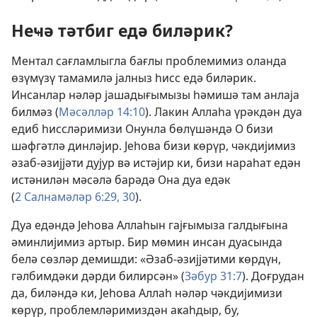
Неҹә тәтбиг едә биләрик?
Ментал сағламлыгла бағлы проблемимиз оланда
өзүмүзү тамамилә јалныз һисс едә биләрик.
Инсанлар нәләр јашадығымызы һәмишә там анлаја
билмәз (
Мәсәлләр 14:10
). Лакин Аллаһа үрәкдән дуа
едиб һиссләримизи Онунла бөлүшәндә О бизи
шәфгәтлә динләјир. Јеһова бизи ҝөрүр, чәкдијимиз
әзаб-әзијјәти дујур вә истәјир ки, бизи нараһат едән
истәнилән мәсәлә барәдә Она дуа едәк
(
2 Салнамәләр 6:29, 30
).
Дуа едәндә Јеһова Аллаһын гајғымыза галдығына
әминлијимиз артыр. Бир мөмин инсан дуасында
белә сөзләр демишди: «Әзаб-әзијјәтими ҝөрдүн,
гәлбимдәки дәрди билирсән» (
Зәбур 31:7
). Доғрудан
да, биләндә ки, Јеһова Аллаһ нәләр чәкдијимизи
ҝөрүр, проблемләримиздән аҝаһдыр, бу,