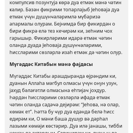
компулсив позунтуја ҝөрә дуа етмәк мәнә чәтин
ҝәлир. Бәзән фикрими топарлајыб Јеһоваја дуа
етмәк үчүн дүшүнҹәләримлә мүбаризә
апармалы олурам. Бејнимдә бир фикирдән о
бири фикрә елә тез кечирәм ки, зеһним чох
гарышыр. Фикирләрими идарә етмәк чәтин
оланда дуада Јеһоваја дүшүнҹәләрими,
һиссләрими сөзләрлә изаһ етмәк дә чәтин олур.
Мүгәддәс Китабын мәнә фајдасы
Мүгәддәс Китабы арашдыранда өјрәндим ки,
дуанын Аллаһа мәгбул олмасы үчүн онун узун,
јахуд бәлағәтли олмасына еһтијаҹ јохдур.
Һәрдән һиссләрими сөзләрлә ифадә етмәк
чәтин оланда садәҹә дејирәм: “Јеһова, нә олар,
көмәк ет”. Һәтта бу ҹүр дуа едәндә белә һисс
едирәм ки, О мәни баша дүшүр вә дәрһал
лазыми көмәји ҝөстәрир. Дуа илә јанашы, тибби
көмәк дә ахтардым. Севинирәм ки, дуанын вә