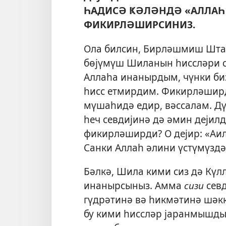
ҺАДИСӘ ҜӘЛӘНДӘ «АЛЛАҺ 
ФИКИРЛӘШИРСИНИЗ.
Ола билсин, Бирләшмиш Штат
бөјүмүш Шиланын һиссләри си
Аллаһа инанырдым, чүнки биз
һисс етмирдим. Фикирләширд
мүшаһидә едир, вәссалам. Д
һеч севдијинә дә әмин дејил
фикирләширди? О дејир: «Аи
Санки Аллаһ әлини үстүмүзд
Бәлкә, Шила кими сиз дә Күл
инанырсыныз. Амма
сизи
севд
гүдрәтинә вә һикмәтинә шәкк
бу кими һиссләр јаранмышды