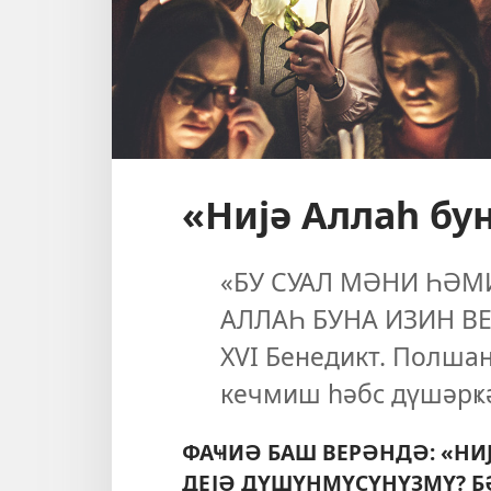
«Нијә Аллаһ бу
«БУ СУАЛ МӘНИ ҺӘМ
АЛЛАҺ БУНА ИЗИН ВЕ
XVI Бенедикт. Полша
кечмиш һәбс дүшәрҝә
ФАҸИӘ БАШ ВЕРӘНДӘ: «НИЈ
ДЕЈӘ ДҮШҮНМҮСҮНҮЗМҮ? Б