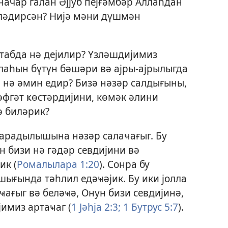
начар галан Әјјуб пејғәмбәр Аллаһдан
зләдирсән? Нијә мәни дүшмән
табда нә дејилир? Үзләшдијимиз
аһын бүтүн бәшәри вә ајры-ајрылыгда
 нә әмин едир? Бизә нәзәр салдығыны,
әфгәт ҝөстәрдијини, көмәк әлини
ә биләрик?
јарадылышына нәзәр салаҹағыг. Бу
 бизи нә гәдәр севдијини вә
ик (
Ромалылара 1:20
). Сонра бу
ығында тәһлил едәҹәјик. Бу ики јолла
ағыг вә беләҹә, Онун бизи севдијинә,
имиз артаҹаг (
1 Јәһја 2:3;
1 Бутрус 5:7
).