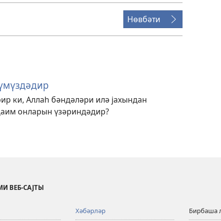
Нөвбәти
түмүздәдир
ир ки, Аллаһ бәндәләри илә јахындан
даим онларын үзәриндәдир?
И ВЕБ-САЈТЫ
Хәбәрләр
Бирбаша 