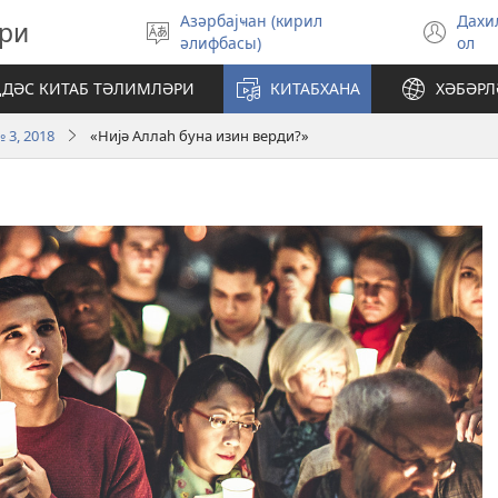
Aзәрбајҹан (кирил
Дахи
ри
Дили
(op
әлифбасы)
ол
сечин
ne
wi
ДӘС КИТАБ ТӘЛИМЛӘРИ
КИТАБХАНА
ХӘБӘРЛ
 3, 2018
«Нијә Аллаһ буна изин верди?»