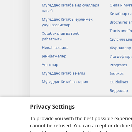
Мүгәддәс Китаба аид суаллара
Онлајн Мүг
ҹаваб
Китаблар в
Мүгәддәс Китабы өјрәнмәк
Brochures a
үчүн вәсаитләр
Tracts and In
Хошбәхтлик вә гәлб
раһатлығы
Силсилә мә
Никаһ вә аилә
Журналлар
Јенијетмәләр
Иш дәфтәр
Ушаглар
Programs
Мүгәддәс Китаб вә елм
Indexes
Мүгәддәс Китаб вә тарих
Guidelines
Видеолар
Мусиги
Privacy Settings
Тамашалар
Бәдии гира
To provide you with the best possible experi
cannot be refused. You can accept or decline 