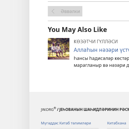
Әввәлки
You May Also Like
ҜӨЗӘТЧИ ГҮЛЛӘСИ
Аллаһын нәзәри үс
Һансы һадисәләр ҝөстәр
марагланыр вә нәзәри 
®
JW.ORG
/ ЈЕҺОВАНЫН ШАҺИДЛӘРИНИН РӘСМ
Мүгәддәс Китаб тәлимләри
Китабхана