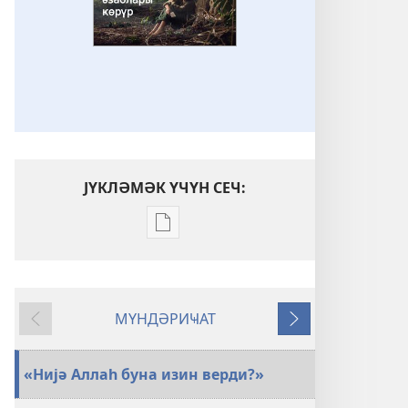
ЈҮКЛӘМӘК ҮЧҮН СЕЧ:
Електрон
нәшрләри
јүкләмәк
үчүн
МҮНДӘРИҸАТ
параметрләр
Әввәлки
Нөвбәти
ҜӨЗӘТЧИ
ГҮЛЛӘСИ
«Нијә Аллаһ буна изин верди?»
Аллаһ
чәкдијимиз