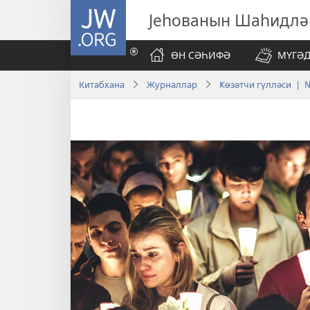
JW.ORG
Јеһованын Шаһидлә
ӨН СӘҺИФӘ
МҮГӘД
Китабхана
Журналлар
Ҝөзәтчи гүлләси | №