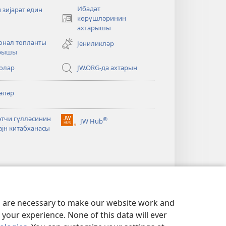
Ибадәт
 зијарәт един
ҝөрүшләринин
(opens
ахтарышы
new
window)
онал топланты
Јениликләр
арышы
олар
JW.ORG-да ахтарын
әләр
әтчи гүлләсинин
®
JW Hub
(opens
ајн китабханасы
new
window)
es are necessary to make our website work and
your experience. None of this data will ever