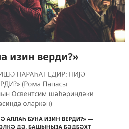
на изин верди?»
ИШӘ НАРАҺАТ ЕДИР: НИЈӘ
РДИ?» (Рома Папасы
нын Освентсим шәһәриндәки
синдә оларкән)
Ә АЛЛАҺ БУНА ИЗИН ВЕРДИ?» —
ӘЛКӘ ДӘ, БАШЫНЫЗА БӘДБӘХТ