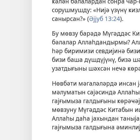
ҝәлән бәлалардан сонра чар-
сорушмушду: «Нијә үзүнү ҝи
санырсан?» (
Әјјуб 13:24
).
Бу мөвзу барәдә Мүгәддәс Ки
бәлалар Аллаһдандырмы? Алл
һәр биримизи севдијинә бизи
бизи баша дүшдүјүнү, бизә ш
узатдығыны шәхсән неҹә ҝөр
Нөвбәти мәгаләләрдә инсан 
мәлуматын сајәсиндә Аллаһын
гајғымыза галдығыны ҝөрәҹәј
мөвзуну Мүгәддәс Китабын иш
Аллаһы даһа јахындан таныјаҹ
гајғымыза галдығына әминлиј