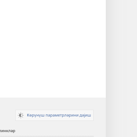
Ҝөрүнүш параметрләрини дәјиш
линкләр