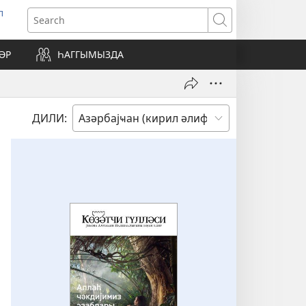
л
ens
Search
w
ndow)
ӘР
ҺАГГЫМЫЗДА
ДИЛИ: