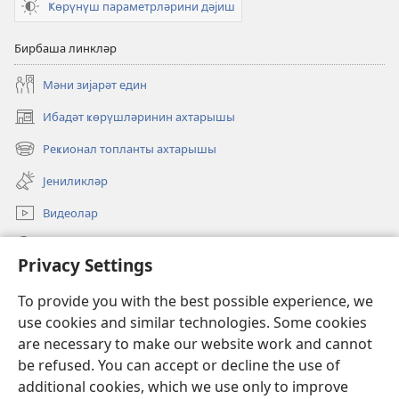
Ҝөрүнүш параметрләрини дәјиш
Бирбаша линкләр
Мәни зијарәт един
Ибадәт ҝөрүшләринин ахтарышы
(opens
new
Реҝионал топланты ахтарышы
(opens
window)
new
Јениликләр
window)
Видеолар
JW.ORG-да ахтарын
Privacy Settings
Ианәләр
(opens
To provide you with the best possible experience, we
new
use cookies and similar technologies. Some cookies
window)
Ҝөзәтчи гүлләсинин онлајн китабханасы
are necessary to make our website work and cannot
(opens
be refused. You can accept or decline the use of
new
®
JW Hub
window)
additional cookies, which we use only to improve
(opens