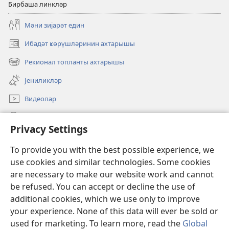
Бирбаша линкләр
Мәни зијарәт един
Ибадәт ҝөрүшләринин ахтарышы
(opens
new
Реҝионал топланты ахтарышы
(opens
window)
new
Јениликләр
window)
Видеолар
JW.ORG-да ахтарын
Privacy Settings
Ианәләр
(opens
To provide you with the best possible experience, we
new
use cookies and similar technologies. Some cookies
window)
Ҝөзәтчи гүлләсинин онлајн китабханасы
are necessary to make our website work and cannot
(opens
new
be refused. You can accept or decline the use of
®
JW Hub
window)
additional cookies, which we use only to improve
(opens
new
your experience. None of this data will ever be sold or
window)
used for marketing. To learn more, read the
Global