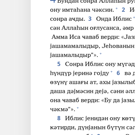
Бундан сонра Аллаһын руһ
2
+
ону имтаһана чәксин.
Ис
3
+
сонра аҹды.
Онда Иблис
сән Аллаһын оғлусанса, әмр 
Амма Иса ҹаваб верди: «Јаз
јашамамалыдыр, Јеһованын 
+
јашамалыдыр”».
5
Сонра Иблис ону мүгәд
6
+
һүндүр јеринә гојду
вә 
өзүнү ашағы ат, ахы јазылы
даша дәјмәсин дејә, сәни әл
она ҹаваб верди: «Бу да ја
+
чәкмә”».
8
Иблис јенидән ону ҝөт
ҝәтирди, дүнјанын бүтүн с
+