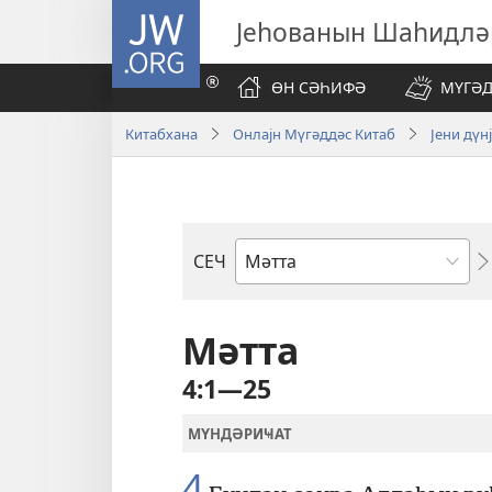
JW.ORG
Јеһованын Шаһидлә
ӨН СӘҺИФӘ
МҮГӘД
Китабхана
Онлајн Мүгәддәс Китаб
Јени дүн
СЕЧ
Бөлмә
Мәтта
4:1—25
МҮНДӘРИҸАТ
4