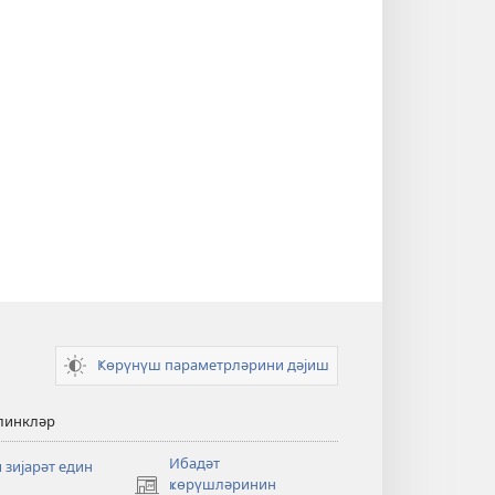
Ҝөрүнүш параметрләрини дәјиш
линкләр
Ибадәт
 зијарәт един
ҝөрүшләринин
(opens