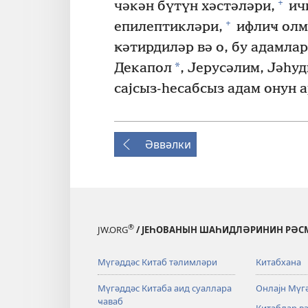
+
чәкән бүтүн хәстәләри,
ич
+
епилептикләри,
ифлиҹ олм
ҝәтирдиләр вә о, бу адамла
*
Декапол
, Јерусәлим, Јәһуд
сајсыз-һесабсыз адам онун 
Әввәлки
®
JW.ORG
/ ЈЕҺОВАНЫН ШАҺИДЛӘРИНИН РӘСМ
Мүгәддәс Китаб тәлимләри
Китабхана
Мүгәддәс Китаба аид суаллара
Онлајн Мүг
ҹаваб