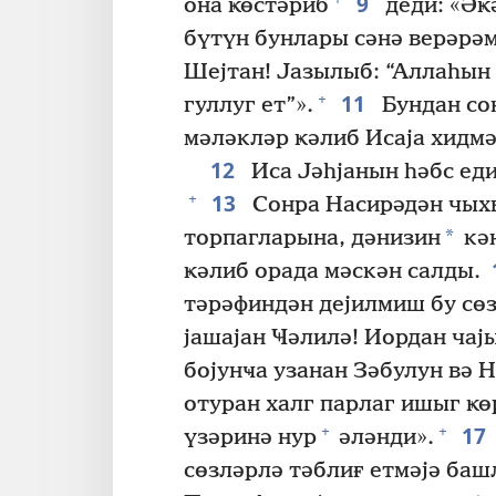
9
она ҝөстәриб
деди: «Әҝ
бүтүн бунлары сәнә верәрәм
Шејтан! Јазылыб: “Аллаһын 
11
+
гуллуг ет”».
Бундан со
мәләкләр ҝәлиб Исаја хидмә
12
Иса Јәһјанын һәбс ед
13
+
Сонра Насирәдән чых
*
торпагларына, дәнизин
кә
ҝәлиб орада мәскән салды.
тәрәфиндән дејилмиш бу сөзл
јашајан Ҹәлилә! Иордан чај
бојунҹа узанан Зәбулун вә 
отуран халг парлаг ишыг ҝө
17
+
+
үзәринә нур
әләнди».
сөзләрлә тәблиғ етмәјә баш