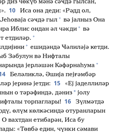
әр диз чөкүб мәнә сәҹдә гылсан,
10
».
Иса она деди: «Рәдд ол,
+
Јеһоваја сәҹдә гыл
вә јалныз Она
+
нра Иблис ондан әл чәкди
вә
+
т етдиләр.
+
илдијини
ешидәндә Ҹәлиләјә ҝетди.
ыб Зәбулун вә Нифталы
+
нарында јерләшән Кәфәрнаһума
14
Беләликлә, Әшија пејғәмбәр
15
әр јеринә јетди:
«Еј јаделлиләр
*
ынын о тәрәфиндә, дәниз
јолу
16
Нифталы торпаглары!
Зүлмәтдә
рдү, өлүм көлҝәсиндә отуранларын
О вахтдан етибарән, Иса бу
лады: «Төвбә един, чүнки сәмави