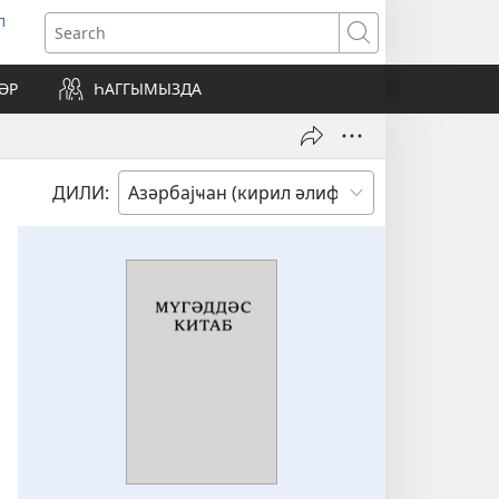
л
ens
Search
w
ndow)
ӘР
ҺАГГЫМЫЗДА
ДИЛИ: