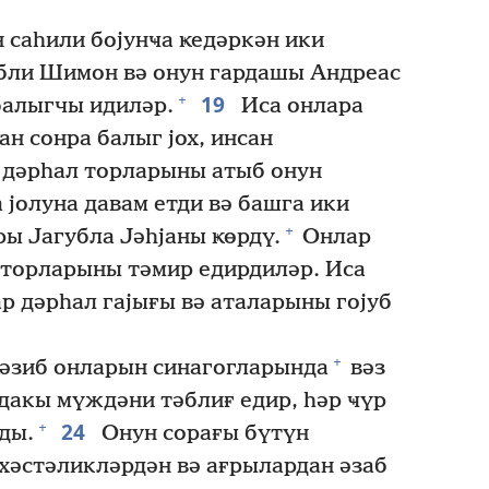
 саһили бојунҹа ҝедәркән ики
бли Шимон вә онун гардашы Андреас
19
+
балыгчы идиләр.
Иса онлара
н сонра балыг јох, инсан
дәрһал торларыны атыб онун
 јолуна давам етди вә башга ики
+
ы Јагубла Јәһјаны ҝөрдү.
Онлар
 торларыны тәмир едирдиләр. Иса
 дәрһал гајығы вә аталарыны гојуб
+
әзиб онларын синагогларында
вәз
акы мүждәни тәблиғ едир, һәр ҹүр
24
+
ды.
Онун сорағы бүтүн
 хәстәликләрдән вә ағрылардан әзаб