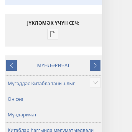
ЈҮКЛӘМӘК ҮЧҮН СЕЧ:
Електрон
нәшрләри
јүкләмәк
үчүн
МҮНДӘРИҸАТ
параметрләр
Әввәлки
Нөвбәти
Мүгәддәс
Китаб
Мүгәддәс Китабла танышлыг
Show
(Төврат,
more
Зәбур,
Өн сөз
Инҹил)
Мүндәриҹат
Китаблар һаггында мәлумат ҹәдвәли