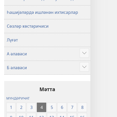
Һашијәләрдә ишләнән ихтисарлар
Сөзләр ҝөстәриҹиси
Лүғәт
А әлавәси
Show
more
Б әлавәси
Show
more
Мәтта
МҮНДӘРИҸАТ
1
2
3
4
5
6
7
8