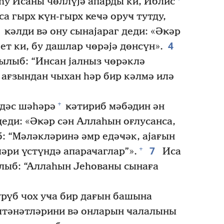
у Исаны чөллүјә апарды ки, Иблис
а гырх ҝүн-гырх ҝеҹә оруҹ тутду,
ҝәлди вә ону сынајараг деди: «Әҝәр
4
ет ки, бу дашлар чөрәјә дөнсүн».
ылыб: “Инсан јалныз чөрәклә
ағзындан чыхан һәр бир кәлмә илә
+
дәс шәһәрә
ҝәтириб мәбәдин ән
деди: «Әҝәр сән Аллаһын оғлусанса,
б: “Мәләкләринә әмр едәҹәк, ајағын
7
+
ләри үстүндә апараҹаглар”».
Иса
зылыб: “Аллаһын Јеһованы сынаға
үрүб чох уҹа бир дағын башына
әлтәнәтләрини вә онларын ҹалалыны