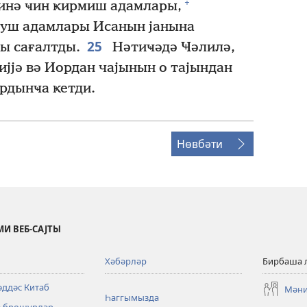
+
инә ҹин ҝирмиш адамлары,
уш адамлары Исанын јанына
25
ры сағалтды.
Нәтиҹәдә Ҹәлилә,
ијјә вә Иордан чајынын о тајындан
ардынҹа ҝетди.
Нөвбәти
И ВЕБ-САЈТЫ
Хәбәрләр
Бирбаша 
әддәс Китаб
Мәни
Һаггымызда