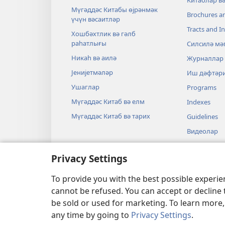
Китаблар в
Мүгәддәс Китабы өјрәнмәк
Brochures a
үчүн вәсаитләр
Tracts and In
Хошбәхтлик вә гәлб
раһатлығы
Силсилә мә
Никаһ вә аилә
Журналлар
Јенијетмәләр
Иш дәфтәр
Ушаглар
Programs
Мүгәддәс Китаб вә елм
Indexes
Мүгәддәс Китаб вә тарих
Guidelines
Видеолар
Мусиги
Privacy Settings
Тамашалар
Бәдии гира
To provide you with the best possible experi
cannot be refused. You can accept or decline 
be sold or used for marketing. To learn more
any time by going to
Privacy Settings
.
Copyright
© 2026 Watch Tower Bible a