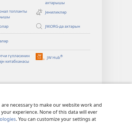
ахтарышы
new
window)
онал топланты
Јениликләр
арышы
олар
JW.ORG-да ахтарын
әләр
әтчи гүлләсинин
®
JW Hub
(opens
ајн китабханасы
new
window)
es are necessary to make our website work and
your experience. None of this data will ever
nologies
. You can customize your settings at
 ГАЈДАЛАРЫ
|
PRIVACY SETTINGS