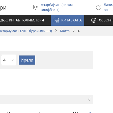
Aзәрбајҹан (кирил
Дахи
ри
Дили
(op
әлифбасы)
ол
сечин
ne
wi
ДӘС КИТАБ ТӘЛИМЛӘРИ
КИТАБХАНА
ХӘБӘРЛ
ја тәрҹүмәси (2013 бурахылышы)
Мәтта
4
Фәсил
+