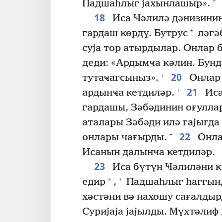
+
Падшаһлыг јахынлашыр».
18
Иса Ҹәлилә дәнизинин
+
гардаш ҝөрдү. Бутрус
ләгә
суја тор атырдылар. Онлар 
деди: «Ардымҹа ҝәлин. Бунда
20
+
тутаҹагсыныз».
Онлар 
21
+
ардынҹа ҝетдиләр.
Иса
гардашы, Зәбәдинин оғуллар
аталары Зәбәди илә гајыгда
22
+
онлары чағырды.
Онлар
Исанын далынҹа ҝетдиләр.
23
Иса бүтүн Ҹәлиләни ҝ
+
*
едир
,
Падшаһлыг һаггынд
хәстәни вә нахошу сағалдыр
Суријаја јајылды. Мүхтәлиф