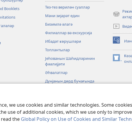
ә брошүрләр
Тез-тез верилән суаллар
nd Booklets
Реҝи
Мәни зијарәт един
(opens
ахт
vitations
new
Бизимлә әлагә
галәләр
Виде
window)
Филиаллар вә екскурсија
Иан
Ибадәт ҝөрүшләри
и
(opens
new
Топлантылар
window)
Ҝөз
Јеһованын Шаһидләринин
(opens
онл
фәалијјәти
new
window)
Әһвалатлар
Дүнјанын дөрд буҹағында
әт
ence, we use cookies and similar technologies. Some cooki
the use of additional cookies, which we use only to improve 
, read the
Global Policy on Use of Cookies and Similar Tech
nd Tract Society of Pennsylvania.
ИСТИФАДӘ ШӘРТЛӘРИ
|
МӘХФИЛИК