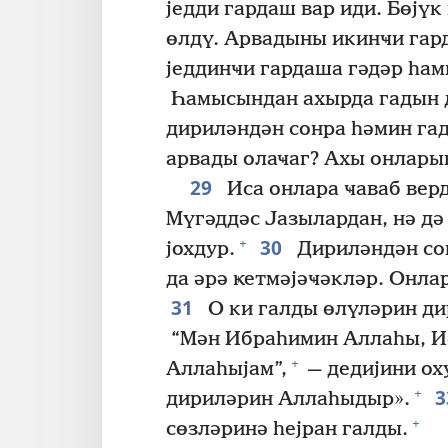
једди гардаш вар иди. Бөјү
өлдү. Арвадыны икинҹи гар
једдинҹи гардаша гәдәр һам
Һамысындан ахырда гадын д
дириләндән сонра һәмин га
арвады олаҹаг? Ахы онлары
29
Иса онлара ҹаваб верд
Мүгәддәс Јазылардан, нә д
30
+
јохдур.
Дириләндән со
да әрә ҝетмәјәҹәкләр. Онла
31
О ки галды өлүләрин ди
“Мән Ибраһимин Аллаһы, И
+
Аллаһыјам”,
— дедијини ох
+
дириләрин Аллаһыдыр».
+
сөзләринә һејран галды.