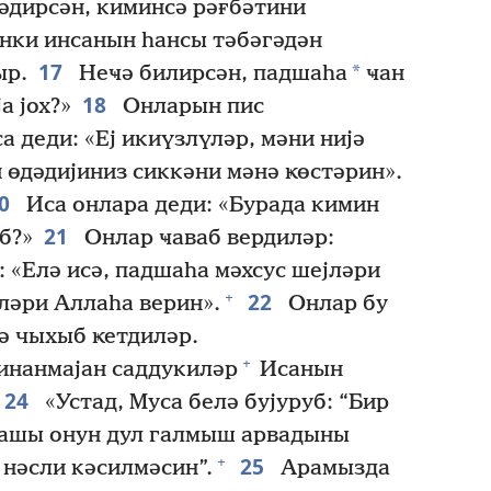
рәдирсән, киминсә рәғбәтини
нки инсанын һансы тәбәгәдән
17
*
ыр.
Неҹә билирсән, падшаһа
ҹан
18
а јох?»
Онларын пис
а деди: «Еј икиүзлүләр, мәни нијә
өдәдијиниз сиккәни мәнә ҝөстәрин».
20
Иса онлара деди: «Бурада кимин
21
б?»
Онлар ҹаваб вердиләр:
 «Елә исә, падшаһа мәхсус шејләри
22
+
ләри Аллаһа верин».
Онлар бу
ә чыхыб ҝетдиләр.
+
инанмајан саддукиләр
Исанын
24
«Устад, Муса белә бујуруб: “Бир
дашы онун дул галмыш арвадыны
25
+
нәсли кәсилмәсин”.
Арамызда