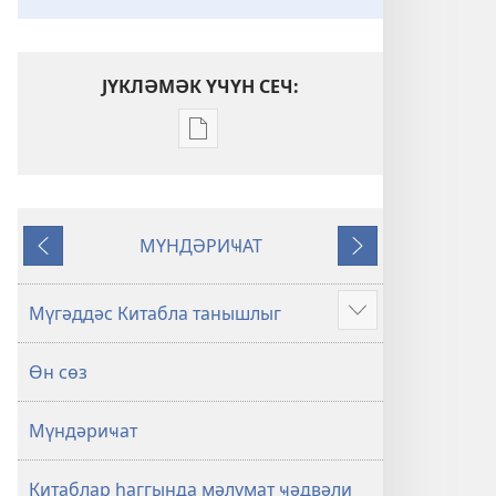
ЈҮКЛӘМӘК ҮЧҮН СЕЧ:
Електрон
нәшрләри
јүкләмәк
үчүн
МҮНДӘРИҸАТ
параметрләр
Әввәлки
Нөвбәти
Мүгәддәс
Китаб
Мүгәддәс Китабла танышлыг
Show
(Төврат,
more
Зәбур,
Өн сөз
Инҹил)
Мүндәриҹат
Китаблар һаггында мәлумат ҹәдвәли