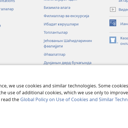
(opens
ахт
vitations
new
Бизимлә әлагә
галәләр
Виде
window)
Филиаллар вә екскурсија
Иан
Ибадәт ҝөрүшләри
и
(opens
new
Топлантылар
window)
Ҝөз
Јеһованын Шаһидләринин
(opens
онл
фәалијјәти
new
window)
Әһвалатлар
Дүнјанын дөрд буҹағында
әт
ence, we use cookies and similar technologies. Some cooki
the use of additional cookies, which we use only to improve 
, read the
Global Policy on Use of Cookies and Similar Tech
nd Tract Society of Pennsylvania.
ИСТИФАДӘ ШӘРТЛӘРИ
|
МӘХФИЛИК