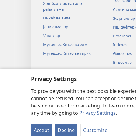
Tracts and In
Хошбәхтлик вә гәлб
раһатлығы
Силсилә мә
Никаһ вә аилә
Журналлар
Јенијетмәләр
Иш дәфтәр
Ушаглар
Programs
Мүгәддәс Китаб вә елм
Indexes
Мүгәддәс Китаб вә тарих
Guidelines
Видеолар
Мусиги
Privacy Settings
Тамашалар
Бәдии гира
To provide you with the best possible experi
cannot be refused. You can accept or decline 
be sold or used for marketing. To learn more
any time by going to
Privacy Settings
.
Copyright
© 2026 Watch Tower Bible a
Accept
Decline
Customize