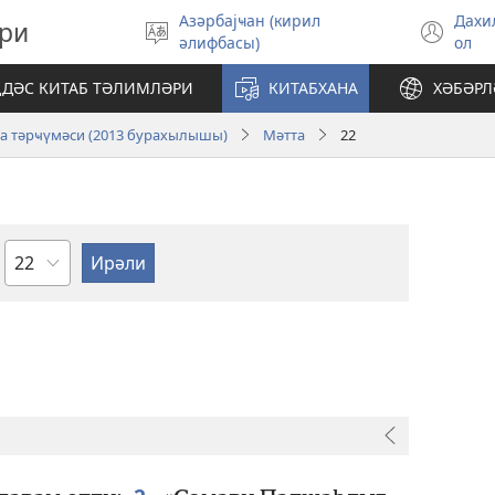
Aзәрбајҹан (кирил
Дахи
ри
Дили
(op
әлифбасы)
ол
сечин
ne
wi
ДӘС КИТАБ ТӘЛИМЛӘРИ
КИТАБХАНА
ХӘБӘРЛ
ја тәрҹүмәси (2013 бурахылышы)
Мәтта
22
Фәсил