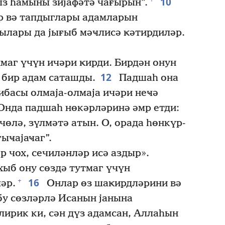
10
ыз һамыны зијафәтә чағырын”.
р вә тапдыглары адамларын
ылары да јығыб мәҹлисә ҝәтирдиләр.
маг үчүн ичәри ҝирди. Бирдән онун
12
 бир адам саташды.
Падшаһ она
либасы олмаја-олмаја ичәри неҹә
нда падшаһ нөкәрләринә әмр етди:
чөлә, зүлмәтә атын. О, орада һөнкүр-
ыҹајаҹаг”.
 чох, сечиләнләр исә аздыр».
ыб ону сөздә тутмаг үчүн
16
+
әр.
Онлар өз шаҝирдләрини вә
у сөзләрлә Исанын јанына
лирик ки, сән дүз адамсан, Аллаһын