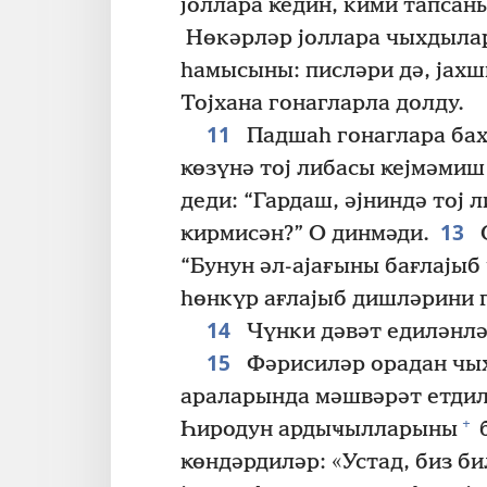
јоллара ҝедин, кими тапсан
Нөкәрләр јоллара чыхдыла
һамысыны: писләри дә, јахш
Тојхана гонагларла долду.
11
Падшаһ гонаглара бах
ҝөзүнә тој либасы ҝејмәмиш
деди: “Гардаш, әјниндә тој 
13
ҝирмисән?” О динмәди.
О
“Бунун әл-ајағыны бағлајыб 
һөнкүр ағлајыб дишләрини г
14
Чүнки дәвәт едиләнләр
15
Фәрисиләр орадан чых
араларында мәшвәрәт етдил
+
Һиродун ардыҹылларыны
б
ҝөндәрдиләр: «Устад, биз би