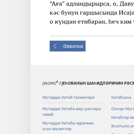
“Аға” адландырырса, о, Даву
кәс бунун гаршысында Исаја
о ҝүндән етибарән, һеч ким 
Әввәлки
®
JW.ORG
/ ЈЕҺОВАНЫН ШАҺИДЛӘРИНИН РӘСМ
Мүгәддәс Китаб тәлимләри
Китабхана
Мүгәддәс Китаба аид суаллара
Онлајн Мүг
ҹаваб
Китаблар в
Мүгәддәс Китабы өјрәнмәк
Brochures a
үчүн вәсаитләр