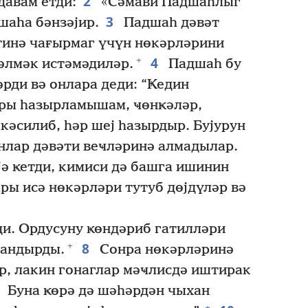
2
давам етди:
«Сәмави Падшаһлыг
3
шаһа бәнзәјир.
Падшаһ дәвәт
әтинә чағырмаг үчүн нөкәрләрини
4
+
әлмәк истәмәдиләр.
Падшаһ бу
рди вә онлара деди: “Ҝедин
һары һазырламышам, ҹөнҝәләр,
кәсилиб, һәр шеј һазырдыр. Бујурун
лар дәвәти веҹләринә алмадылар.
ә ҝетди, кимиси дә башга ишинин
ры исә нөкәрләри тутуб дөјдүләр вә
и. Ордусуну ҝөндәриб гатилләри
8
+
јандырды.
Сонра нөкәрләринә
ыр, лакин гонаглар мәҹлисдә иштирак
9
Буна ҝөрә дә шәһәрдән чыхан
+