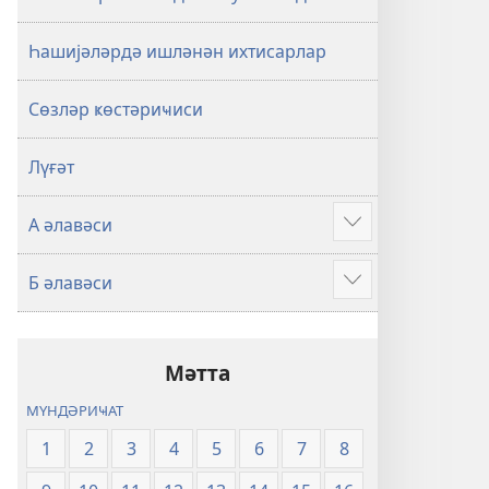
Һашијәләрдә ишләнән ихтисарлар
Сөзләр ҝөстәриҹиси
Лүғәт
А әлавәси
Show
more
Б әлавәси
Show
more
Мәтта
МҮНДӘРИҸАТ
1
2
3
4
5
6
7
8