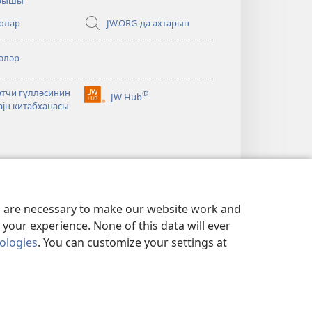
арышы
олар
JW.ORG-да ахтарын
әләр
әтчи гүлләсинин
®
JW Hub
(opens
ајн китабханасы
new
window)
es are necessary to make our website work and
your experience. None of this data will ever
nologies
. You can customize your settings at
 ГАЈДАЛАРЫ
|
PRIVACY SETTINGS