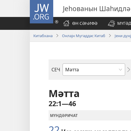
JW.ORG
Јеһованын Шаһидлә
ӨН СӘҺИФӘ
МҮГӘД
Китабхана
Онлајн Мүгәддәс Китаб
Јени дүн
СЕЧ
Бөлмә
Мәтта
22:1—46
МҮНДӘРИҸАТ
22