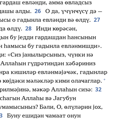
к гардаш евләнди, амма өвладсыз
26
дашы алды.
О да, үчүнҹүсү дә —
27
ысы о гадынла евләнди вә өлдү.
28
а өлдү.
Инди ҝөрәсән,
дын бу једди гардашдан һансынын
н һамысы бу гадынла евләнмишди».
и: «Сиз јанылырсыныз, чүнки нә
ә Аллаһын гүдрәтиндән хәбәриниз
нра кишиләр евләнмәјәҹәк, гадынлар
+
р ҝөјдәки мәләкләр кими олаҹаглар.
32
рилмәјинә, мәҝәр Аллаһын сизә:
сһагын Аллаһы вә Јагубун
умамысыныз? Бәли, О, өлүләрин јох,
33
Буну ешидән ҹамаат онун