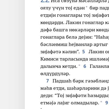
Иса сөзүнә мәсәлләрлә 
+
оғлу үчүн тој едән
бир пад
етдији гонаглары тој зијаф
ҝөндәрди. Лакин гонаглар ҝ
дәфә башга нөкәрләри ҝөндә
гонаглара белә дејин: “На
бәсләнмиш һејванлар артыг 
5
зијафәтә ҝәлин”.
Лакин он
Кимиси тарласында ишләмәј
6
+
далынҹа ҝетди.
Галанла
өлдүрдүләр.
7
Падшаһ бәрк гәзәбләнд
мәһв етди, шәһәрләрини дә 
деди: “Тој зијафәти һазырд
+
етмәјә лајиг олмадылар.