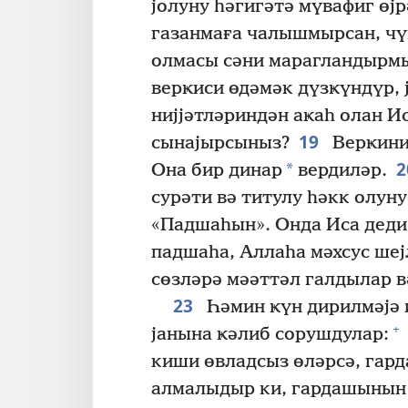
јолуну һәгигәтә мүвафиг өј
газанмаға чалышмырсан, чү
олмасы сәни марагландырм
верҝиси өдәмәк дүзҝүндүр, ј
нијјәтләриндән аҝаһ олан Ис
19
сынајырсыныз?
Верҝини 
*
Она бир динар
вердиләр.
сурәти вә титулу һәкк олуну
«Падшаһын». Онда Иса деди:
падшаһа, Аллаһа мәхсус шеј
сөзләрә мәәттәл галдылар в
23
Һәмин ҝүн дирилмәјә 
+
јанына ҝәлиб сорушдулар:
киши өвладсыз өләрсә, гар
алмалыдыр ки, гардашынын 