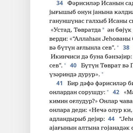
34
Фәрисиләр Исанын са
јығышыб онун јанына ҝәлди
гануншүнас галхыб Исаны с
*
«Устад, Төвратда
ән бөјүк
верди: «“Аллаһын Јеһованы
38
+
вә бүтүн ағлынла сев”.
Икинҹиси дә буна бәнзәјир:
40
+
сев”.
Бүтүн Төврат вә 
+
үзәриндә дурур».
41
Бир дәфә фәрисиләр б
42
+
онлардан сорушду:
«Мә
кимин оғлудур?» Онлар ҹава
онлара деди: «Неҹә олур ки
44
адландырыб дејир:
“Јеһ
ајағынын алтына гојанадәк 