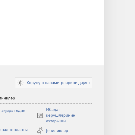
Ҝөрүнүш параметрләрини дәјиш
линкләр
Ибадәт
 зијарәт един
ҝөрүшләринин
(opens
ахтарышы
new
window)
онал топланты
Јениликләр