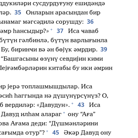
ддукиләри сусдурдуғуну ешидәндә
35
ләр.
Онларын арасындан бир
36
ынамаг мәгсәдилә сорушду:
37
+
 әмр һансыдыр?»
Иса ҹаваб
 бүтүн гәлбинлә, бүтүн варлығынла
39
Бу, биринҹи вә ән бөјүк әмрдир.
 “Башгасыны өзүнү севдијин кими
Пејғәмбәрләрин китабы бу ики әмрин
ир јерә топлашмышдылар. Иса
сиһ һаггында нә дүшүнүрсүнүз? О,
43
+
б вердиләр: «Давудун».
Иса
+
, Давуд илһам алараг
ону “Аға”
ова Ағама деди: “Дүшмәнләрини
45
+
сағымда отур”?
Әҝәр Давуд ону