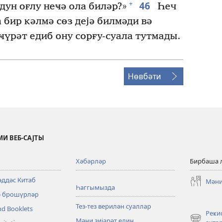
46
+
дун оғлу неҹә ола биләр?»
Һеч
 бир кәлмә сөз дејә билмәди вә
ҹүрәт едиб ону сорғу-суала тутмады.
Нөвбәти
И ВЕБ-САЈТЫ
Хәбәрләр
Бирбаша 
әддәс Китаб
Мәни
Һаггымызда
ә брошүрләр
Тез-тез верилән суаллар
nd Booklets
Реҝи
Мәни зијарәт един