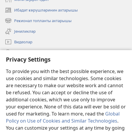
Ибадәт ҝөрүшләринин ахтарышы
(opens
new
Реҝионал топланты ахтарышы
(opens
window)
new
Јениликләр
window)
Видеолар
JW.ORG-да ахтарын
Privacy Settings
Ианәләр
(opens
To provide you with the best possible experience, we
new
use cookies and similar technologies. Some cookies
window)
Ҝөзәтчи гүлләсинин онлајн китабханасы
are necessary to make our website work and cannot
(opens
new
be refused. You can accept or decline the use of
®
JW Hub
window)
additional cookies, which we use only to improve
(opens
new
your experience. None of this data will ever be sold or
window)
used for marketing. To learn more, read the
Global
Policy on Use of Cookies and Similar Technologies
.
Copyright
© 2026 Watch Tower Bible and Tract Society of Pennsylvania.
You can customize your settings at any time by going