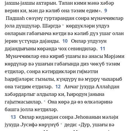
јахшы-јахшы ахтарын. Тапан кими мәнә хәбәр
9
верин ки, мән дә ҝәлиб она тәзим едим».
Падшаһ сөзүнү гуртарандан сонра мүнәҹҹимләр
+
јола дүшдүләр. Шәргдә
ҝөрдүкләри улдуз
онларын габағынҹа ҝетди вә ҝәлиб дүз ушаг олан
10
јерин үстүндә дајанды.
Онлар улдузун
11
дајандығыны ҝөрәндә чох севиндиләр.
Мүнәҹҹимләр евә ҝириб ушағы вә анасы Мәрјәми
ҝөрдүләр вә ушағын габағында диз чөкүб тәзим
етдиләр, сонра ҝәтирдикләри гијмәтли
һәдијјәләри: гызылы, күндүрү вә мүррү чыхарыб
12
она тәгдим етдиләр.
Анҹаг јухуда Аллаһдан
хәбәрдарлыг алдылар ки, Һиродун јанына
+
гајытмасынлар.
Она ҝөрә дә өз өлкәләринә
башга јолла ҝетдиләр.
13
Онлар ҝедәндән сонра Јеһованын мәләји
+
јухуда Јусифә ҝөрүнүб
деди: «Дур, ушағы вә