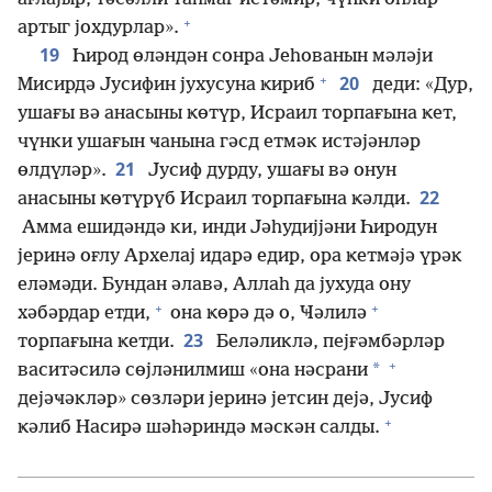
+
артыг јохдурлар».
19
Һирод өләндән сонра Јеһованын мәләји
+
20
Мисирдә Јусифин јухусуна ҝириб
деди: «Дур,
ушағы вә анасыны ҝөтүр, Исраил торпағына ҝет,
чүнки ушағын ҹанына гәсд етмәк истәјәнләр
21
өлдүләр».
Јусиф дурду, ушағы вә онун
22
анасыны ҝөтүрүб Исраил торпағына ҝәлди.
Амма ешидәндә ки, инди Јәһудијјәни Һиродун
јеринә оғлу Архелај идарә едир, ора ҝетмәјә үрәк
еләмәди. Бундан әлавә, Аллаһ да јухуда ону
+
+
хәбәрдар етди,
она ҝөрә дә о, Ҹәлилә
23
торпағына ҝетди.
Беләликлә, пејғәмбәрләр
+
*
васитәсилә сөјләнилмиш «она нәсрани
дејәҹәкләр» сөзләри јеринә јетсин дејә, Јусиф
+
ҝәлиб Насирә шәһәриндә мәскән салды.