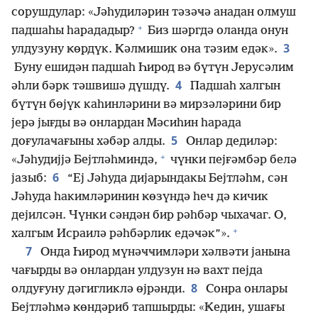
сорушдулар: «Јәһудиләрин тәзәҹә анадан олмуш
+
падшаһы һарададыр?
Биз шәргдә оланда онун
3
улдузуну ҝөрдүк. Ҝәлмишик она тәзим едәк».
Буну ешидән падшаһ Һирод вә бүтүн Јерусәлим
4
әһли бәрк тәшвишә дүшдү.
Падшаһ халгын
бүтүн бөјүк каһинләрини вә мирзәләрини бир
јерә јығды вә онлардан Мәсиһин һарада
5
доғулаҹағыны хәбәр алды.
Онлар дедиләр:
+
«Јәһудијјә Бејтләһминдә,
чүнки пејғәмбәр белә
6
јазыб:
“Еј Јәһуда дијарындакы Бејтләһм, сән
Јәһуда һакимләринин ҝөзүндә һеч дә кичик
дејилсән. Чүнки сәндән бир рәһбәр чыхаҹаг. О,
+
халгым Исраилә рәһбәрлик едәҹәк”».
7
Онда Һирод мүнәҹҹимләри хәлвәти јанына
чағырды вә онлардан улдузун нә вахт пејда
8
олдуғуну дәгигликлә өјрәнди.
Сонра онлары
Бејтләһмә ҝөндәриб тапшырды: «Ҝедин, ушағы