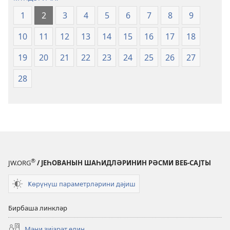
1
2
3
4
5
6
7
8
9
10
11
12
13
14
15
16
17
18
19
20
21
22
23
24
25
26
27
28
®
JW.ORG
/ ЈЕҺОВАНЫН ШАҺИДЛӘРИНИН РӘСМИ ВЕБ-САЈТЫ
Ҝөрүнүш параметрләрини дәјиш
Бирбаша линкләр
Мәни зијарәт един