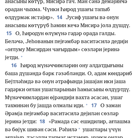
анасыны ҝөтүр, Мисирә гач. Мән сәнә демәјинҹә
орадан чыхма. Чүнки Һирод ушағы тапыб
14
өлдүрмәк истәјир».
Јусиф ушағы вә онун
анасыны ҝөтүрүб һәмин ҝеҹә Мисирә јола дүшдү.
15
О, Һиродун өлүмүнә гәдәр орада галды.
Беләҹә, Јеһованын пејғәмбәр васитәсилә дедији
«оғлуму Мисирдән чағырдым» сөзләри јеринә
+
јетди.
16
Һирод мүнәҹҹимләрин ону алдатдығыны
баша дүшәндә бәрк гәзәбләнди. О, адам ҝөндәриб
Бејтләһмдә вә онун әтрафында јашајан ики јаша
гәдәрки оғлан ушагларынын һамысыны өлдүртдү.
Мүнәҹҹимләрдән өјрәндији вахта әсасән, ушаг
+
17
тәхминән бу јашда олмалы иди.
О заман
Әрәмја пејғәмбәр васитәсилә дејилән сөзләр
18
јеринә јетди:
«Рамада сәс ешидилир, ағлашма
+
вә бөјүк шивән сәси. Рәһилә
ушаглары үчүн
ағлајыр, тәсәлли тапмаг истәмир, чүнки онлар