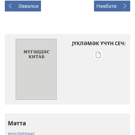
Әввәлки
Нөвбәти
ЈҮКЛӘМӘК ҮЧҮН СЕЧ:
Електрон
нәшрләри
јүкләмәк
үчүн
параметрләр
Мүгәддәс
Китаб
(Төврат,
Зәбур,
Мәтта
Инҹил)
МҮНДӘРИҸАТ