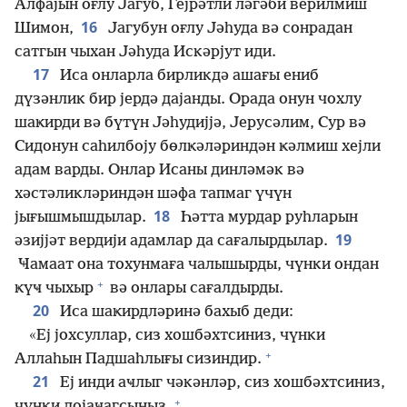
Алфајын оғлу Јагуб, Гејрәтли ләгәби верилмиш
16
Шимон,
Јагубун оғлу Јәһуда вә сонрадан
сатгын чыхан Јәһуда Искәрјут иди.
17
Иса онларла бирликдә ашағы ениб
дүзәнлик бир јердә дајанды. Орада онун чохлу
шаҝирди вә бүтүн Јәһудијјә, Јерусәлим, Сур вә
Сидонун саһилбоју бөлҝәләриндән ҝәлмиш хејли
адам варды. Онлар Исаны динләмәк вә
хәстәликләриндән шәфа тапмаг үчүн
18
јығышмышдылар.
Һәтта мурдар руһларын
19
әзијјәт вердији адамлар да сағалырдылар.
Ҹамаат она тохунмаға чалышырды, чүнки ондан
+
ҝүҹ чыхыр
вә онлары сағалдырды.
20
Иса шаҝирдләринә бахыб деди:
«Еј јохсуллар, сиз хошбәхтсиниз, чүнки
+
Аллаһын Падшаһлығы сизиндир.
21
Еј инди аҹлыг чәкәнләр, сиз хошбәхтсиниз,
+
чүнки дојаҹагсыныз.