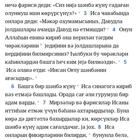
нечә фәриси деди: «Сиз нијә шәнбә ҝүнү гадаған
+
3
олунмуш иши ҝөрүрсүнүз?»
Иса ҹавабында
онлара деди: «Мәҝәр охумамысыныз, Давудла
+
4
јолдашлары аҹанда Давуд нә етмишди?
Онун
Аллаһын евинә ҝириб она верилән тәгдим
*
чөрәкләрини
једијини вә јолдашларына да
вердијини билмирсиниз? Һалбуки бу чөрәкләри
+
5
каһинләрдән башга һеч ким јејә билмәзди».
Иса әлавә етди: «Инсан Оғлу шәнбәнин
+
ағасыдыр».
+
6
Башга бир шәнбә ҝүнү
Иса синагога ҝириб
вәз етмәјә башлады. Орада сағ әли гурумуш бир
+
7
адам варды.
Мирзәләр вә фәрисиләр Исаны
иттиһам етмәк үчүн бәһанә ахтарырдылар. Буна
ҝөрә дә диггәтлә бахырдылар ки, ҝөрсүнләр Иса
8
шәнбә ҝүнү адам сағалдаҹаг, ја јох.
Иса
+
онларын фикирләрини билирди,
бунунла белә,