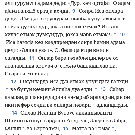
әли гурумуш адама деди: «Дур, кеч ортаја». О адам
9
ајаға галхыб ортаја кечди.
Сонра Иса онлара
деди: «Сиздән сорушурам: шәнбә ҝүнү јахшылыг
етмәк дүзҝүндүр, јохса пислик етмәк? Инсаны
+
10
хилас етмәк дүзҝүндүр, јохса мәһв етмәк?»
Иса һамыја ҝөз ҝәздирәндән сонра һәмин адама
деди: «Әлини узат». О, белә дә етди вә әли
11
сағалды.
Онлар бәрк гәзәбләндиләр вә өз
араларында ҝөтүр-гој етмәјә башладылар ки,
Исаја нә етсинләр.
12
О ҝүнләрдә Иса дуа етмәк үчүн даға галхды
+
+
13
вә бүтүн ҝеҹәни Аллаһа дуа етди.
Сәһәр
ачыланда шаҝирдләрини чағырыб араларындан он
*
ики нәфәр сечди вә онлары һәвари
адландырды.
+
14
Онлар Исанын Бутрус адландырдығы
Шимон вә онун гардашы Андреас, Јагуб вә Јәһја,
+
+
15
Филип
вә Бартолмај,
Мәтта вә Томас
,