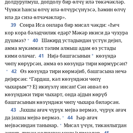
долдурулмуш, допдолу бир өлчү илә төкәҹәкләр.
Чүнки һансы өлчү илә өлчүрсүнүзсә, һәмин өлчү
илә дә сизә өлчәҹәкләр».
39
Сонра Иса онлара бир мисал чәкди: «Һеч
кор кора бәләдчилик едәр? Мәҝәр икиси дә чухура
+
40
дүшмәз?
Шаҝирд устадындан үстүн дејил,
амма мүкәммәл тәлим алмыш адам өз устады
41
*
кими олаҹаг.
Нијә башгасынын
ҝөзүндә
чөпү ҝөрүрсән, амма өз ҝөзүндә тири ҝөрмүрсән?
+
42
Өз ҝөзүндә тири ҝөрмәјиб, башгасына неҹә
дејирсән: “Гардаш, ҝәл ҝөзүндәки чөпү
чыхарым”? Еј икиүзлү инсан! Сән әввәл өз
ҝөзүндәки тири чыхарт, онда ајдын ҝөрүб
башгасынын ҝөзүндәки чөпү чыхара биләрсән.
43
Јахшы ағаҹ чүрүк мејвә вермәз, чүрүк ағаҹ
+
44
да јахшы мејвә вермәз.
Һәр ағаҹ
+
мејвәсиндән танынар.
Мисал үчүн, тиканлыгдан