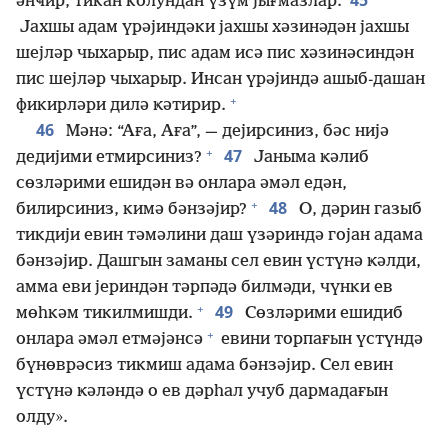
45
әнҹир, тикан колундан үзүм јығмазлар.
Јахшы адам үрәјиндәки јахшы хәзинәдән јахшы
шејләр чыхарыр, пис адам исә пис хәзинәсиндән
пис шејләр чыхарыр. Инсан үрәјиндә ашыб-дашан
+
фикирләри дилә ҝәтирир.
46
Мәнә: “Аға, Аға”, — дејирсиниз, бәс нијә
+
47
дедијими етмирсиниз?
Јаныма ҝәлиб
сөзләрими ешидән вә онлара әмәл едән,
+
48
билирсиниз, кимә бәнзәјир?
О, дәрин газыб
тикдији евин тәмәлини даш үзәриндә гојан адама
бәнзәјир. Дашгын заманы сел евин үстүнә ҝәлди,
амма еви јериндән тәрпәдә билмәди, чүнки ев
+
49
мөһкәм тикилмишди.
Сөзләрими ешидиб
+
онлара әмәл етмәјәнсә
евини торпағын үстүндә
бүнөврәсиз тикмиш адама бәнзәјир. Сел евин
үстүнә ҝәләндә о ев дәрһал учуб дармадағын
олду».