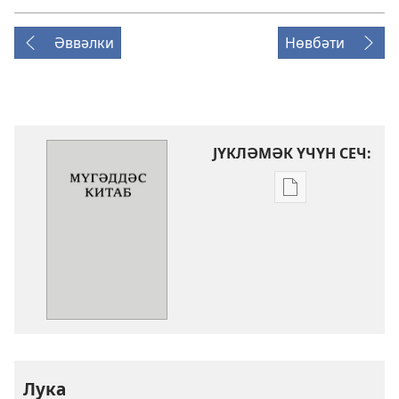
Әввәлки
Нөвбәти
ЈҮКЛӘМӘК ҮЧҮН СЕЧ:
Електрон
нәшрләри
јүкләмәк
үчүн
параметрләр
Мүгәддәс
Китаб
(Төврат,
Зәбур,
Лука
Инҹил)