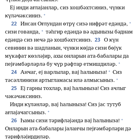
Еј инди ағлајанлар, сиз хошбәхтсиниз, чүнки
+
ҝүләҹәксиниз.
+
22
Инсан Оғлундан өтрү сизә нифрәт едәндә,
+
сизи гованда,
тәһгир едәндә вә адынызы бәднам
23
едәндә сиз неҹә дә хошбәхтсиниз.
О ҝүн
севинин вә шадланын, чүнки ҝөјдә сизи бөјүк
мүкафат ҝөзләјир, ахы онларын ата-бабалары да
+
пејғәмбәрләрлә бу ҹүр рәфтар етмишдиләр.
+
24
Анҹаг, еј варлылар, вај һалыныза!
Сиз
+
тәсәллинизи артыгламасы илә алмысыныз.
25
Еј гарны тохлар, вај һалыныза! Сиз аҹлыг
чәкәҹәксиниз.
Инди ҝүләнләр, вај һалыныза! Сиз јас тутуб
+
ағлајаҹагсыныз.
+
26
Һамы сизи тәрифләјәндә вај һалыныза!
Онларын ата-бабалары јаланчы пејғәмбәрләри дә
тәрифләјирдиләр.