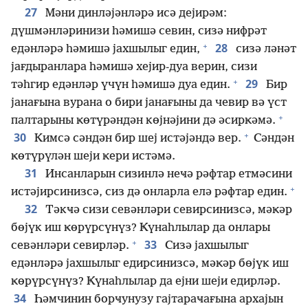
27
Мәни динләјәнләрә исә дејирәм:
дүшмәнләринизи һәмишә севин, сизә нифрәт
+
28
едәнләрә һәмишә јахшылыг един,
сизә ләнәт
јағдыранлара һәмишә хејир-дуа верин, сизи
+
29
тәһгир едәнләр үчүн һәмишә дуа един.
Бир
јанағына вурана о бири јанағыны да чевир вә үст
+
палтарыны ҝөтүрәндән көјнәјини дә әсирҝәмә.
+
30
Кимсә сәндән бир шеј истәјәндә вер.
Сәндән
ҝөтүрүлән шеји ҝери истәмә.
31
Инсанларын сизинлә неҹә рәфтар етмәсини
+
истәјирсинизсә, сиз дә онларла елә рәфтар един.
32
Тәкҹә сизи севәнләри севирсинизсә, мәҝәр
бөјүк иш ҝөрүрсүнүз? Ҝүнаһлылар да онлары
+
33
севәнләри севирләр.
Сизә јахшылыг
едәнләрә јахшылыг едирсинизсә, мәҝәр бөјүк иш
ҝөрүрсүнүз? Ҝүнаһлылар да ејни шеји едирләр.
34
Һәмчинин борҹунузу гајтараҹағына архајын