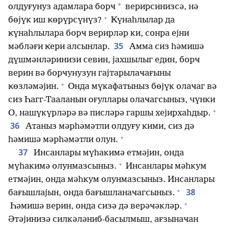
*
олдуғунуз адамлара борҹ
верирсинизсә, нә
+
бөјүк иш ҝөрүрсүнүз?
Ҝүнаһлылар да
ҝүнаһлылара борҹ верирләр ки, сонра ејни
35
мәбләғи ҝери алсынлар.
Амма сиз һәмишә
дүшмәнләринизи севин, јахшылыг един, борҹ
верин вә борҹунузун гајтарылаҹағыны
+
ҝөзләмәјин.
Онда мүкафатыныз бөјүк олаҹаг вә
сиз Һагг-Тааланын оғуллары олаҹагсыныз, чүнки
+
О, нашүкүрләрә вә писләрә гаршы хејирхаһдыр.
36
Атаныз мәрһәмәтли олдуғу кими, сиз дә
+
һәмишә мәрһәмәтли олун.
37
Инсанлары мүһакимә етмәјин, онда
+
мүһакимә олунмазсыныз.
Инсанлары мәһкум
етмәјин, онда мәһкум олунмазсыныз. Инсанлары
+
38
бағышлајын, онда бағышланаҹагсыныз.
+
Һәмишә верин, онда сизә дә верәҹәкләр.
Әтәјинизә силкәләниб-басылмыш, ағзынаҹан