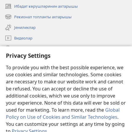
Ибадәт ҝөрүшләринин ахтарышы
(opens
new
Реҝионал топланты ахтарышы
(opens
window)
new
Јениликләр
window)
Видеолар
JW.ORG-да ахтарын
Privacy Settings
Ианәләр
(opens
To provide you with the best possible experience, we
new
use cookies and similar technologies. Some cookies
window)
Ҝөзәтчи гүлләсинин онлајн китабханасы
are necessary to make our website work and cannot
(opens
new
be refused. You can accept or decline the use of
®
JW Hub
window)
additional cookies, which we use only to improve
(opens
new
your experience. None of this data will ever be sold or
window)
used for marketing. To learn more, read the
Global
Policy on Use of Cookies and Similar Technologies
.
Copyright
© 2026 Watch Tower Bible and Tract Society of Pennsylvania.
You can customize your settings at any time by going
ИСТИФАДӘ ШӘРТЛӘРИ
|
МӘХФИЛИК ГАЈДАЛАРЫ
|
PRIVACY
to
Privacy Settings
.