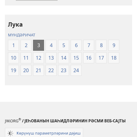
Китаб
(Төврат,
Зәбур,
Лука
Инҹил)
МҮНДӘРИҸАТ
1
2
3
4
5
6
7
8
9
10
11
12
13
14
15
16
17
18
19
20
21
22
23
24
®
JW.ORG
/ ЈЕҺОВАНЫН ШАҺИДЛӘРИНИН РӘСМИ ВЕБ-САЈТЫ
Ҝөрүнүш параметрләрини дәјиш