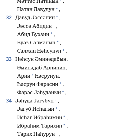
Мәттәс Натанын
,
+
Натан Давудун
,
+
32
Давуд Јәссәнин
,
+
Јәссә Абидин
,
+
Абид Буәзин
,
+
Буәз Салманын
,
+
Салман Нәһсунун
,
33
Нәһсун Әминәдабын,
Әминәдаб Арнинин,
*
Арни
Һәсрунун,
+
Һәсрун Фарәсин
,
+
Фарәс Јәһуданын
,
+
34
Јәһуда Јагубун
,
+
Јагуб Исһагын
,
+
Исһаг Ибраһимин
,
+
Ибраһим Тарихин
,
+
Тарих Наһурун
,