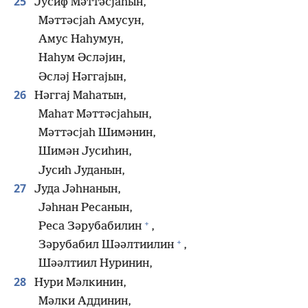
25
Јусиф Мәттәсјаһын,
Мәттәсјаһ Амусун,
Амус Наһумун,
Наһум Әсләјин,
Әсләј Нәггајын,
26
Нәггај Маһатын,
Маһат Мәттәсјаһын,
Мәттәсјаһ Шимәнин,
Шимән Јусиһин,
Јусиһ Јуданын,
27
Јуда Јәһнанын,
Јәһнан Ресанын,
+
Реса Зәрубабилин
,
+
Зәрубабил Шәәлтиилин
,
Шәәлтиил Нуринин,
28
Нури Мәлкинин,
Мәлки Аддинин,