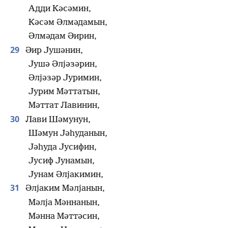
Адди Кәсәмин,
Кәсәм Әлмәдамын,
Әлмәдам Әирин,
29
Әир Јушәнин,
Јушә Әлјәзәрин,
Әлјәзәр Јуримин,
Јурим Мәттатын,
Мәттат Лавинин,
30
Лави Шәмунун,
Шәмун Јәһуданын,
Јәһуда Јусифин,
Јусиф Јунамын,
Јунам Әлјакимин,
31
Әлјаким Мәлјанын,
Мәлја Мәннанын,
Мәнна Мәттәсин,
+