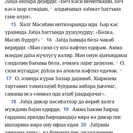
Јәһја онлара дејирди: «Һеч кәси инҹитмәјин, һеч
+
кәсә шәр атмајын,
алдығыныз зәһмәт һаггына
гане олун».
15
Халг Мәсиһин интизарында иди. Һәр кәс
үрәјиндә Јәһја һаггында дүшүнүрдү: «Бәлкә,
+
16
Мәсиһ будур?»
Јәһја һамыја белә ҹаваб
верирди: «Мән сизи су илә вәфтиз едирәм. Амма
мәндән даһа ҝүҹлүсү ҝәлир. Мән онун ајағындакы
+
сәндәлин бағыны белә, ачмаға лајиг дејиләм.
О,
+
сизи мүгәддәс руһла вә аловла вәфтиз едәҹәк.
17
О, әлиндә күрәк һазыр дајаныб. Хырманы
тәртәмиз тәмизләјиб буғданы анбара јығаҹаг,
саманы исә сөнмәз ода атыб јандыраҹаг».
18
Јәһја диҝәр нәсиһәтләр дә вериб халга
19
мүждәни бәјан едирди.
Амма һаким Һирод
гардашы арвады Һиродиадаја ҝөрә вә диҝәр пис
20
ишләринә ҝөрә ону ифша едән
Јәһјаны
+
зиндана атды
вә бунунла пис әмәлләринин