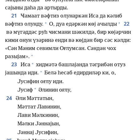
сајыны даһа да артырды.
21
Ҹамаат вәфтиз олунаркән Иса да ҝәлиб
+
+
22
вәфтиз олунду.
О, дуа едәркән ҝөј ачылды
вә мүгәддәс руһ ҹисмани шәкилдә, бир ҝөјәрчин
кими онун үзәринә енди вә ҝөјдән бир сәс ҝәлди:
«Сән Мәним севимли Оғлумсан. Сәндән чох
+
разыјам».
+
23
Иса
хидмәтә башлајанда тәгрибән отуз
+
јашында иди.
Белә һесаб едирдиләр ки, о,
Јусифин оғлу иди.
+
Јусиф
Әлинин оғлу,
24
Әли Мәттатын,
Мәттат Лавинин,
Лави Мәлкинин,
Мәлки Јәннајын,
Јәннај Јусифин,