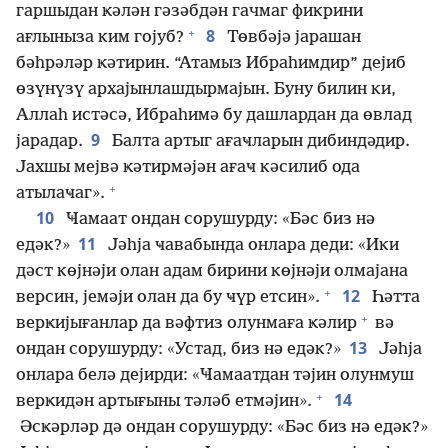
гаршыдан ҝәлән гәзәбдән гачмаг фикрини
+
8
ағлыныза ким гојуб?
Төвбәјә јарашан
бәһрәләр ҝәтирин. “Атамыз Ибраһимдир” дејиб
өзүнүзү архајынлашдырмајын. Буну билин ки,
Аллаһ истәсә, Ибраһимә бу дашлардан да өвлад
9
јарадар.
Балта артыг ағаҹларын дибиндәдир.
Јахшы мејвә ҝәтирмәјән ағаҹ кәсилиб ода
+
атылаҹаг».
10
Ҹамаат ондан сорушурду: «Бәс биз нә
11
едәк?»
Јәһја ҹавабында онлара деди: «Ики
дәст көјнәји олан адам бирини көјнәји олмајана
+
12
версин, јемәји олан да бу ҹүр етсин».
Һәтта
+
верҝијығанлар да вәфтиз олунмаға ҝәлир
вә
13
ондан сорушурду: «Устад, биз нә едәк?»
Јәһја
онлара белә дејирди: «Ҹамаатдан тәјин олунмуш
+
14
верҝидән артығыны тәләб етмәјин».
Әсҝәрләр дә ондан сорушурду: «Бәс биз нә едәк?»