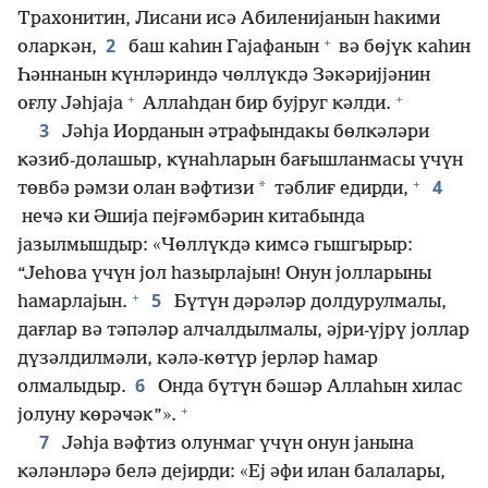
Трахонитин, Лисани исә Абиленијанын һакими
+
2
оларкән,
баш каһин Гајафанын
вә бөјүк каһин
Һәннанын ҝүнләриндә чөллүкдә Зәкәријјәнин
+
+
оғлу Јәһјаја
Аллаһдан бир бујруг ҝәлди.
3
Јәһја Иорданын әтрафындакы бөлҝәләри
ҝәзиб-долашыр, ҝүнаһларын бағышланмасы үчүн
+
4
*
төвбә рәмзи олан вәфтизи
тәблиғ едирди,
неҹә ки Әшија пејғәмбәрин китабында
јазылмышдыр: «Чөллүкдә кимсә гышгырыр:
“Јеһова үчүн јол һазырлајын! Онун јолларыны
+
5
һамарлајын.
Бүтүн дәрәләр долдурулмалы,
дағлар вә тәпәләр алчалдылмалы, әјри-үјрү јоллар
дүзәлдилмәли, кәлә-көтүр јерләр һамар
6
олмалыдыр.
Онда бүтүн бәшәр Аллаһын хилас
+
јолуну ҝөрәҹәк”».
7
Јәһја вәфтиз олунмаг үчүн онун јанына
ҝәләнләрә белә дејирди: «Еј әфи илан балалары,