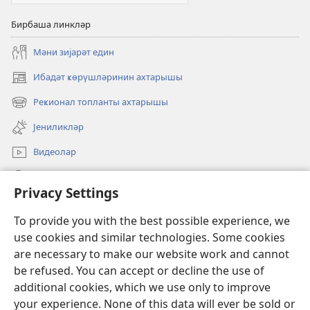
Бирбаша линкләр
Мәни зијарәт един
Ибадәт ҝөрүшләринин ахтарышы
(opens
new
Реҝионал топланты ахтарышы
(opens
window)
new
Јениликләр
window)
Видеолар
JW.ORG-да ахтарын
Privacy Settings
Ианәләр
(opens
To provide you with the best possible experience, we
new
use cookies and similar technologies. Some cookies
window)
Ҝөзәтчи гүлләсинин онлајн китабханасы
are necessary to make our website work and cannot
(opens
be refused. You can accept or decline the use of
new
®
JW Hub
window)
additional cookies, which we use only to improve
(opens
new
your experience. None of this data will ever be sold or