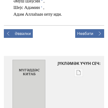
+
Әнуш Шејсин
,
+
Шејс Адәмин
,
Адәм Аллаһын оғлу иди.
Әввәлки
Нөвбәти
ЈҮКЛӘМӘК ҮЧҮН СЕЧ:
Електрон
нәшрләри
јүкләмәк
үчүн
параметрләр
Мүгәддәс