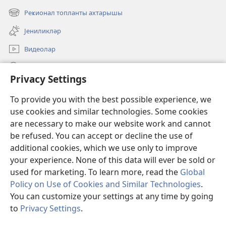
new
Реҝионал топланты ахтарышы
(opens
window)
new
Јениликләр
window)
Видеолар
JW.ORG-да ахтарын
Privacy Settings
Ианәләр
(opens
To provide you with the best possible experience, we
new
use cookies and similar technologies. Some cookies
window)
Ҝөзәтчи гүлләсинин онлајн китабханасы
are necessary to make our website work and cannot
(opens
new
be refused. You can accept or decline the use of
®
JW Hub
window)
additional cookies, which we use only to improve
(opens
new
your experience. None of this data will ever be sold or
window)
used for marketing. To learn more, read the
Global
Policy on Use of Cookies and Similar Technologies
.
Copyright
© 2026 Watch Tower Bible and Tract Society of Pennsylvania.
You can customize your settings at any time by going
ИСТИФАДӘ ШӘРТЛӘРИ
|
МӘХФИЛИК ГАЈДАЛАРЫ
|
PRIVACY
to
Privacy Settings
.
S
SETTINGS