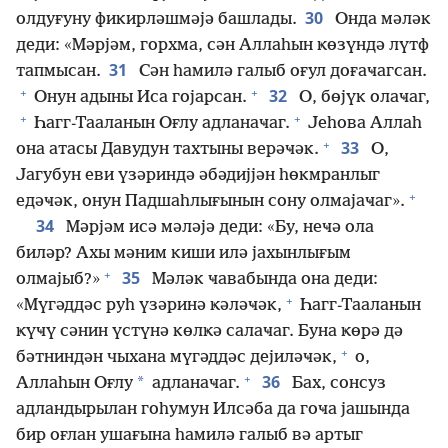
30
олдуғуну фикирләшмәјә башлады.
Онда мәләк
деди: «Мәрјәм, горхма, сән Аллаһын ҝөзүндә лүтф
31
тапмысан.
Сән һамилә галыб оғул доғаҹагсан.
+
+
32
Онун адыны Иса гојарсан.
О, бөјүк олаҹаг,
+
+
Һагг-Тааланын Оғлу адланаҹаг.
Јеһова Аллаһ
+
33
она атасы Давудун тахтыны верәҹәк.
О,
Јагубун еви үзәриндә әбәдијјән һөкмранлыг
+
едәҹәк, онун Падшаһлығынын сону олмајаҹаг».
34
Мәрјәм исә мәләјә деди: «Бу, неҹә ола
биләр? Ахы мәним киши илә јахынлығым
+
35
олмајыб?»
Мәләк ҹавабында она деди:
+
«Мүгәддәс руһ үзәринә ҝәләҹәк,
Һагг-Тааланын
ҝүҹү сәнин үстүнә көлҝә салаҹаг. Буна ҝөрә дә
+
бәтниндән чыхана мүгәддәс дејиләҹәк,
о,
+
36
*
Аллаһын Оғлу
адланаҹаг.
Бах, сонсуз
адландырылан гоһумун Илсәба да гоҹа јашында
бир оғлан ушағына һамилә галыб вә артыг