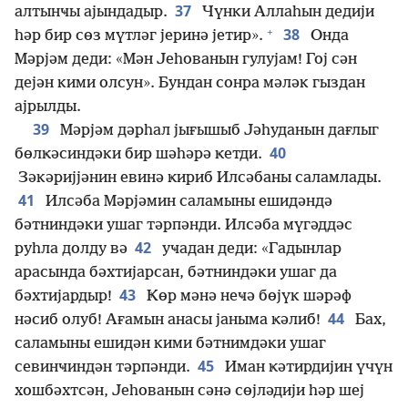
37
алтынҹы ајындадыр.
Чүнки Аллаһын дедији
+
38
һәр бир сөз мүтләг јеринә јетир».
Онда
Мәрјәм деди: «Мән Јеһованын гулујам! Гој сән
дејән кими олсун». Бундан сонра мәләк гыздан
ајрылды.
39
Мәрјәм дәрһал јығышыб Јәһуданын дағлыг
40
бөлҝәсиндәки бир шәһәрә ҝетди.
Зәкәријјәнин евинә ҝириб Илсәбаны саламлады.
41
Илсәба Мәрјәмин саламыны ешидәндә
бәтниндәки ушаг тәрпәнди. Илсәба мүгәддәс
42
руһла долду вә
уҹадан деди: «Гадынлар
арасында бәхтијарсан, бәтниндәки ушаг да
43
бәхтијардыр!
Ҝөр мәнә неҹә бөјүк шәрәф
44
нәсиб олуб! Ағамын анасы јаныма ҝәлиб!
Бах,
саламыны ешидән кими бәтнимдәки ушаг
45
севинҹиндән тәрпәнди.
Иман ҝәтирдијин үчүн
хошбәхтсән, Јеһованын сәнә сөјләдији һәр шеј