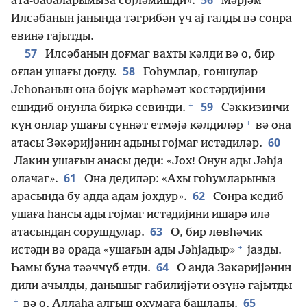
56
ата-бабаларымыза сөјләмишди».
Мәрјәм
Илсәбанын јанында тәгрибән үч ај галды вә сонра
евинә гајытды.
57
Илсәбанын доғмаг вахты ҝәлди вә о, бир
58
оғлан ушағы доғду.
Гоһумлар, гоншулар
Јеһованын она бөјүк мәрһәмәт ҝөстәрдијини
+
59
ешидиб онунла бирҝә севинди.
Сәккизинҹи
+
ҝүн онлар ушағы сүннәт етмәјә ҝәлдиләр
вә она
60
атасы Зәкәријјәнин адыны гојмаг истәдиләр.
Лакин ушағын анасы деди: «Јох! Онун ады Јәһја
61
олаҹаг».
Она дедиләр: «Ахы гоһумларыныз
62
арасында бу адда адам јохдур».
Сонра ҝедиб
ушаға һансы ады гојмаг истәдијини ишарә илә
63
атасындан сорушдулар.
О, бир лөвһәҹик
+
истәди вә орада «ушағын ады Јәһјадыр»
јазды.
64
Һамы буна тәәҹҹүб етди.
О анда Зәкәријјәнин
дили ачылды, данышыг габилијјәти өзүнә гајытды
+
65
вә о, Аллаһа алгыш охумаға башлады.