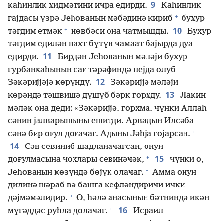
9
каһинлик хидмәтини иҹра едирди.
Каһинлик
+
гајдасы үзрә Јеһованын мәбәдинә ҝириб
бухур
+
10
тәгдим етмәк
нөвбәси она чатмышды.
Бухур
тәгдим едилән вахт бүтүн ҹамаат бајырда дуа
11
едирди.
Бирдән Јеһованын мәләји бухур
гурбанҝаһынын сағ тәрәфиндә пејда олуб
12
Зәкәријјәјә ҝөрүндү.
Зәкәријјә мәләји
13
ҝөрәндә тәшвишә дүшүб бәрк горхду.
Лакин
мәләк она деди: «Зәкәријјә, горхма, чүнки Аллаһ
сәнин јалварышыны ешитди. Арвадын Илсәба
+
сәнә бир оғул доғаҹаг. Адыны Јәһја гојарсан.
14
Сән севиниб-шадланаҹагсан, онун
+
15
доғулмасына чохлары севинәҹәк,
чүнки о,
+
Јеһованын ҝөзүндә бөјүк олаҹаг.
Амма онун
дилинә шәраб вә башга кефләндириҹи ички
+
дәјмәмәлидир.
О, һәлә анасынын бәтниндә икән
+
16
мүгәддәс руһла долаҹаг.
Исраил