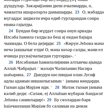
дүшдүләр. Зәкәријјәнин дили ачылмырды, о,
23
ҹамаатла ишарәләрлә данышырды.
О, мәбәддә
мүгәддәс хидмәти иҹра едиб гуртарандан сонра
евинә гајытды.
24
Бундан бир мүддәт сонра онун арвады
Илсәба һамилә галды вә беш ај евдән бајыра
25
чыхмады. О белә дејирди:
«Ҝөрүн Јеһова мәнә
неҹә јахшылыг етди! О, мәнә нәзәр салды, мәни ел
+
ичиндә рүсвајчылыгдан гуртарды».
26
Илсәбанын һамиләлијинин алтынҹы ајында
+
Аллаһ Ҹәбрајыл
мәләји Ҹәлиләнин Насирә
27
шәһәринә,
Давудун нәслиндән олан Јусиф
+
адлы адамын нишанлысынын
јанына ҝөндәрди.
+
28
Гызын ады Мәрјәм иди.
Мәләк гызын јанына
ҝәлиб деди: «Салам, еј Аллаһын мүбарәк бәндәси!
29
Јеһова сәнинләдир!»
Бу сөзләрдән бәрк
һәјәҹанланан Мәрјәм бу саламын нә демәк