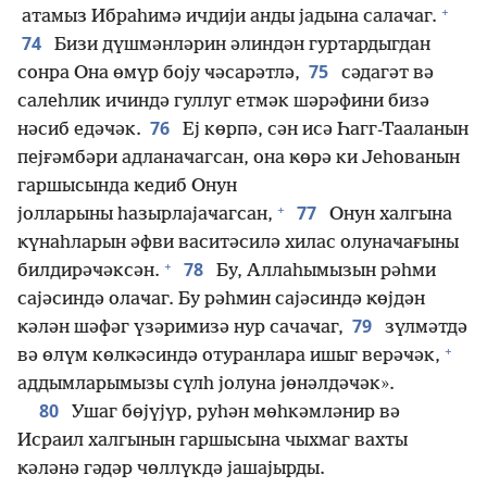
+
атамыз Ибраһимә ичдији анды јадына салаҹаг.
74
Бизи дүшмәнләрин әлиндән гуртардыгдан
75
сонра Она өмүр боју ҹәсарәтлә,
сәдагәт вә
салеһлик ичиндә гуллуг етмәк шәрәфини бизә
76
нәсиб едәҹәк.
Еј көрпә, сән исә Һагг-Тааланын
пејғәмбәри адланаҹагсан, она ҝөрә ки Јеһованын
гаршысында ҝедиб Онун
+
77
јолларыны һазырлајаҹагсан,
Онун халгына
ҝүнаһларын әфви васитәсилә хилас олунаҹағыны
+
78
билдирәҹәксән.
Бу, Аллаһымызын рәһми
сајәсиндә олаҹаг. Бу рәһмин сајәсиндә ҝөјдән
79
ҝәлән шәфәг үзәримизә нур сачаҹаг,
зүлмәтдә
+
вә өлүм көлҝәсиндә отуранлара ишыг верәҹәк,
аддымларымызы сүлһ јолуна јөнәлдәҹәк».
80
Ушаг бөјүјүр, руһән мөһкәмләнир вә
Исраил халгынын гаршысына чыхмаг вахты
ҝәләнә гәдәр чөллүкдә јашајырды.