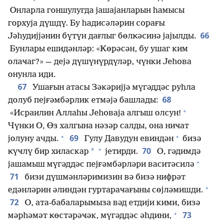
Онларла гоншулугда јашајанларын һамысы
горхуја дүшдү. Бу һадисәләрин сорағы
66
Јәһудијјәнин бүтүн дағлыг бөлҝәсинә јајылды.
Бунлары ешидәнләр: «Ҝөрәсән, бу ушаг ким
олаҹаг?» — дејә дүшүнүрдүләр, чүнки Јеһова
онунла иди.
67
Ушағын атасы Зәкәријјә мүгәддәс руһла
68
долуб пејғәмбәрлик етмәјә башлады:
+
«Исраилин Аллаһы Јеһоваја алгыш олсун!
Чүнки О, Өз халгына нәзәр салды, она ниҹат
+
+
69
јолуну ачды.
Гулу Давудун евиндән
бизә
+
70
*
ҝүҹлү бир хиласкар
јетирди.
О, гәдимдә
+
јашамыш мүгәддәс пејғәмбәрләри васитәсилә
71
бизи дүшмәнләримизин вә бизә нифрәт
+
едәнләрин әлиндән гуртараҹағыны сөјләмишди.
72
О, ата-бабаларымыза вәд етдији кими, бизә
+
73
мәрһәмәт ҝөстәрәҹәк, мүгәддәс әһдини,