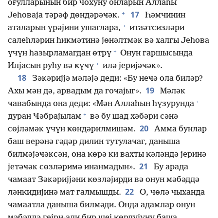
оғулларынын бир чохуну онларын Аллаһы
+
17
Јеһоваја тәрәф дөндәрәҹәк.
Һәмчинин
+
аталарын үрәјини ушаглара,
итаәтсизләри
салеһләрин һикмәтинә јөнәлтмәк вә халгы Јеһова
+
үчүн һазырламагдан өтрү
Онун гаршысында
+
Илјасын руһу вә ҝүҹү
илә јеријәҹәк».
18
Зәкәријјә мәләјә деди: «Бу неҹә ола биләр?
19
Ахы мән дә, арвадым да гоҹајыг».
Мәләк
+
ҹавабында она деди: «Мән Аллаһын һүзурунда
+
дуран Ҹәбрајылам
вә бу шад хәбәри сәнә
20
сөјләмәк үчүн ҝөндәрилмишәм.
Амма бунлар
баш верәнә гәдәр дилин тутулаҹаг, даныша
билмәјәҹәксән, она ҝөрә ки вахты ҝәләндә јеринә
21
јетәҹәк сөзләримә инанмадын».
Бу арада
ҹамаат Зәкәријјәни ҝөзләјирди вә онун мәбәддә
22
ләнҝидијинә мат галмышды.
О, чөлә чыханда
ҹамаатла даныша билмәди. Онда адамлар онун
мәбәддә гејри-ади бир шеј ҝөрдүјүнү баша