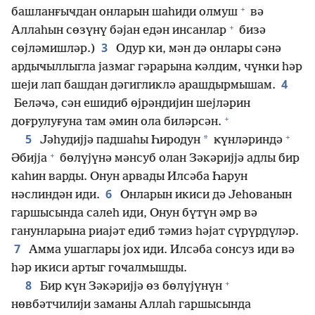
+
башланғыҹдан онларын шаһиди олмуш
вә
+
Аллаһын сөзүнү бәјан едән инсанлар
бизә
3
сөјләмишләр.)
Одур ки, мән дә онлары сәнә
ардыҹыллыгла јазмаг гәрарына ҝәлдим, чүнки һәр
4
шеји лап башдан дәгигликлә арашдырмышам.
Беләҹә, сән ешидиб өјрәндијин шејләрин
+
доғрулуғуна там әмин ола биләрсән.
+
5
*
Јәһудијјә падшаһы Һиродун
ҝүнләриндә
+
Әбијја
бөлүјүнә мәнсуб олан Зәкәријјә адлы бир
каһин варды. Онун арвады Илсәба Һарун
6
нәслиндән иди.
Онларын икиси дә Јеһованын
гаршысында салеһ иди, Онун бүтүн әмр вә
ганунларына риајәт едиб тәмиз һәјат сүрүрдүләр.
7
Амма ушаглары јох иди. Илсәба сонсуз иди вә
һәр икиси артыг гоҹалмышды.
+
8
Бир ҝүн Зәкәријјә өз бөлүјүнүн
нөвбәтчилији заманы Аллаһ гаршысында