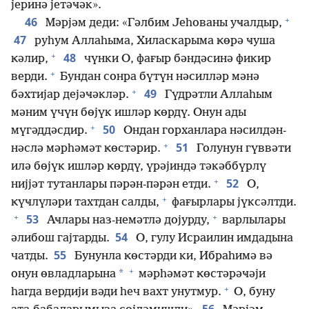
јеринә јетәҹәк».
+
46
Мәрјәм деди: «Гәлбим Јеһованы уҹалдыр,
47
руһум Аллаһыма, Хиласкарыма ҝөрә ҹуша
+
48
ҝәлир,
чүнки О, фағыр бәндәсинә фикир
+
верди.
Бундан сонра бүтүн нәсилләр мәнә
+
49
бәхтијар дејәҹәкләр.
Гүдрәтли Аллаһым
мәним үчүн бөјүк ишләр ҝөрдү. Онун ады
+
50
мүгәддәсдир.
Ондан горханлара нәсилдән-
+
51
нәслә мәрһәмәт ҝөстәрир.
Голунун гүввәти
илә бөјүк ишләр ҝөрдү, үрәјиндә тәкәббүрлү
+
52
нијјәт тутанлары пәрән-пәрән етди.
О,
+
ҝүҹлүләри тахтдан салды,
фағырлары јүксәлтди.
+
+
53
Аҹлары наз-немәтлә дојурду,
варлылары
54
әлибош гајтарды.
О, гулу Исраилин имдадына
55
чатды.
Бунунла ҝөстәрди ки, Ибраһимә вә
+
*
онун өвладларына
мәрһәмәт ҝөстәрәҹәји
+
һагда вердији вәди һеч вахт унутмур.
О, буну