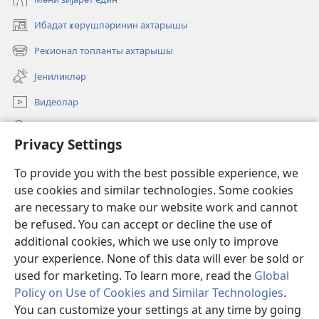
Ибадәт ҝөрүшләринин ахтарышы
(opens
new
Реҝионал топланты ахтарышы
(opens
window)
new
Јениликләр
window)
Видеолар
JW.ORG-да ахтарын
Privacy Settings
Ианәләр
(opens
To provide you with the best possible experience, we
new
use cookies and similar technologies. Some cookies
window)
Ҝөзәтчи гүлләсинин онлајн китабханасы
are necessary to make our website work and cannot
(opens
new
be refused. You can accept or decline the use of
®
JW Hub
window)
additional cookies, which we use only to improve
(opens
new
your experience. None of this data will ever be sold or
window)
used for marketing. To learn more, read the
Global
Policy on Use of Cookies and Similar Technologies
.
Copyright
© 2026 Watch Tower Bible and Tract Society of Pennsylvania.
You can customize your settings at any time by going