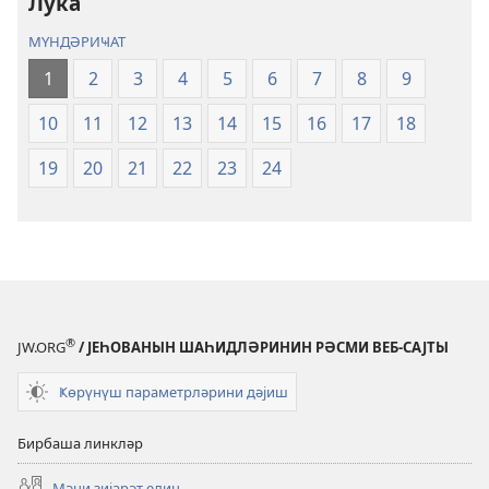
Лука
Инҹил)
МҮНДӘРИҸАТ
1
2
3
4
5
6
7
8
9
10
11
12
13
14
15
16
17
18
19
20
21
22
23
24
®
JW.ORG
/ ЈЕҺОВАНЫН ШАҺИДЛӘРИНИН РӘСМИ ВЕБ-САЈТЫ
Ҝөрүнүш параметрләрини дәјиш
Бирбаша линкләр
Мәни зијарәт един