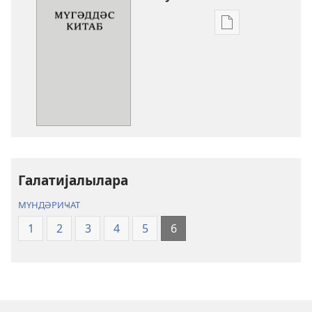
Електрон
нәшрләри
јүкләмәк
үчүн
параметрләр
Мүгәддәс
Китаб
(Төврат,
Зәбур,
Галатијалылара
Инҹил)
МҮНДӘРИҸАТ
1
2
3
4
5
6