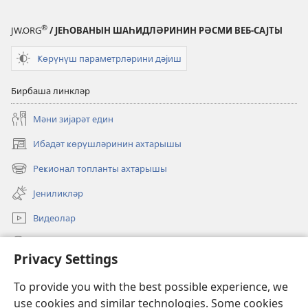
®
JW.ORG
/ ЈЕҺОВАНЫН ШАҺИДЛӘРИНИН РӘСМИ ВЕБ-САЈТЫ
Ҝөрүнүш параметрләрини дәјиш
Бирбаша линкләр
Мәни зијарәт един
Ибадәт ҝөрүшләринин ахтарышы
(opens
new
Реҝионал топланты ахтарышы
(opens
window)
new
Јениликләр
window)
Видеолар
JW.ORG-да ахтарын
Privacy Settings
Ианәләр
(opens
To provide you with the best possible experience, we
new
use cookies and similar technologies. Some cookies