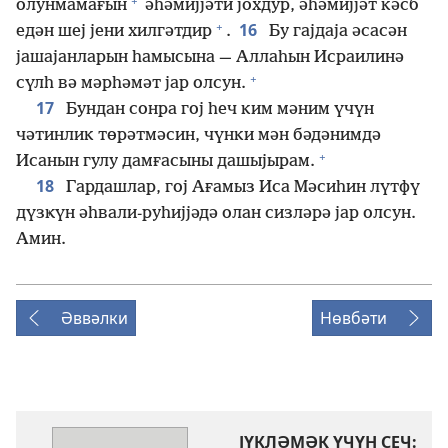
+
олунмамағын
әһәмијјәти јохдур, әһәмијјәт кәсб
+
16
едән шеј јени хилгәтдир
.
Бу гајдаја әсасән
јашајанларын һамысына — Аллаһын Исраилинә
+
сүлһ вә мәрһәмәт јар олсун.
17
Бундан сонра гој һеч ким мәним үчүн
чәтинлик төрәтмәсин, чүнки мән бәдәнимдә
+
Исанын гулу дамғасыны дашыјырам.
18
Гардашлар, гој Ағамыз Иса Мәсиһин лүтфү
дүзҝүн әһвали-руһијјәдә олан сизләрә јар олсун.
Амин.
Әввәлки
Нөвбәти
ЈҮКЛӘМӘК ҮЧҮН СЕЧ: