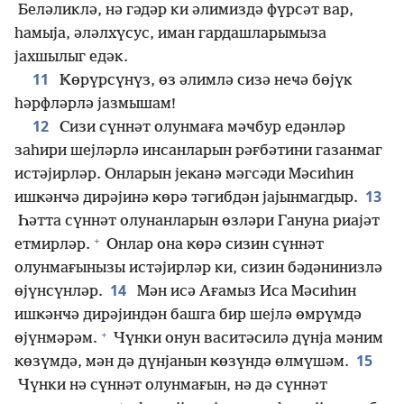
Беләликлә, нә гәдәр ки әлимиздә фүрсәт вар,
һамыја, әләлхүсус, иман гардашларымыза
јахшылыг едәк.
11
Ҝөрүрсүнүз, өз әлимлә сизә неҹә бөјүк
һәрфләрлә јазмышам!
12
Сизи сүннәт олунмаға мәҹбур едәнләр
заһири шејләрлә инсанларын рәғбәтини газанмаг
истәјирләр. Онларын јеҝанә мәгсәди Мәсиһин
13
ишҝәнҹә дирәјинә ҝөрә тәгибдән јајынмагдыр.
Һәтта сүннәт олунанларын өзләри Гануна риајәт
+
етмирләр.
Онлар она ҝөрә сизин сүннәт
олунмағынызы истәјирләр ки, сизин бәдәнинизлә
14
өјүнсүнләр.
Мән исә Ағамыз Иса Мәсиһин
ишҝәнҹә дирәјиндән башга бир шејлә өмрүмдә
+
өјүнмәрәм.
Чүнки онун васитәсилә дүнја мәним
15
ҝөзүмдә, мән дә дүнјанын ҝөзүндә өлмүшәм.
Чүнки нә сүннәт олунмағын, нә дә сүннәт