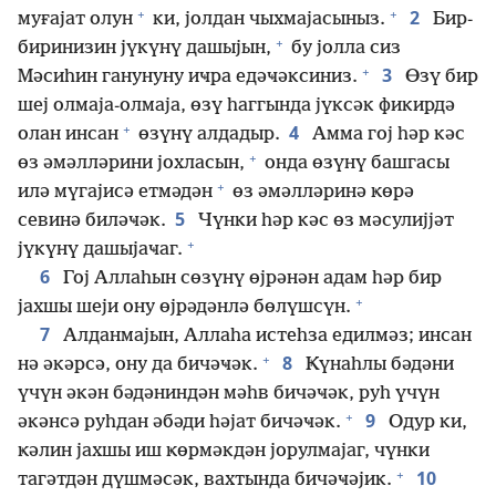
+
+
2
муғајат олун
ки, јолдан чыхмајасыныз.
Бир-
+
биринизин јүкүнү дашыјын,
бу јолла сиз
+
3
Мәсиһин ганунуну иҹра едәҹәксиниз.
Өзү бир
шеј олмаја-олмаја, өзү һаггында јүксәк фикирдә
+
4
олан инсан
өзүнү алдадыр.
Амма гој һәр кәс
+
өз әмәлләрини јохласын,
онда өзүнү башгасы
+
илә мүгајисә етмәдән
өз әмәлләринә ҝөрә
5
севинә биләҹәк.
Чүнки һәр кәс өз мәсулијјәт
+
јүкүнү дашыјаҹаг.
6
Гој Аллаһын сөзүнү өјрәнән адам һәр бир
+
јахшы шеји ону өјрәдәнлә бөлүшсүн.
7
Алданмајын, Аллаһа истеһза едилмәз; инсан
+
8
нә әкәрсә, ону да бичәҹәк.
Ҝүнаһлы бәдәни
үчүн әкән бәдәниндән мәһв бичәҹәк, руһ үчүн
+
9
әкәнсә руһдан әбәди һәјат бичәҹәк.
Одур ки,
ҝәлин јахшы иш ҝөрмәкдән јорулмајаг, чүнки
+
10
тагәтдән дүшмәсәк, вахтында бичәҹәјик.