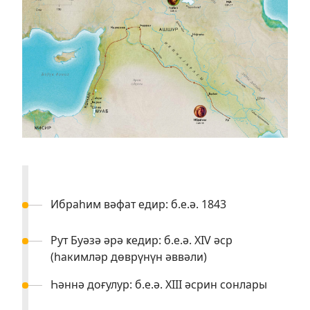
Ибраһим вәфат едир: б.е.ә. 1843
Рут Буәзә әрә ҝедир: б.е.ә. XIV әср
(һакимләр дөврүнүн әввәли)
Һәннә доғулур: б.е.ә. XIII әсрин сонлары