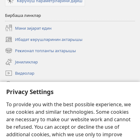
Ҝөрүнүш параметрләрини дәјиш
Бирбаша линкләр
Мәни зијарәт един
Ибадәт ҝөрүшләринин ахтарышы
(opens
new
Реҝионал топланты ахтарышы
(opens
window)
new
Јениликләр
window)
Видеолар
JW.ORG-да ахтарын
Privacy Settings
Ианәләр
(opens
To provide you with the best possible experience, we
new
use cookies and similar technologies. Some cookies
window)
Ҝөзәтчи гүлләсинин онлајн китабханасы
are necessary to make our website work and cannot
(opens
new
be refused. You can accept or decline the use of
®
JW Hub
window)
additional cookies, which we use only to improve
(opens