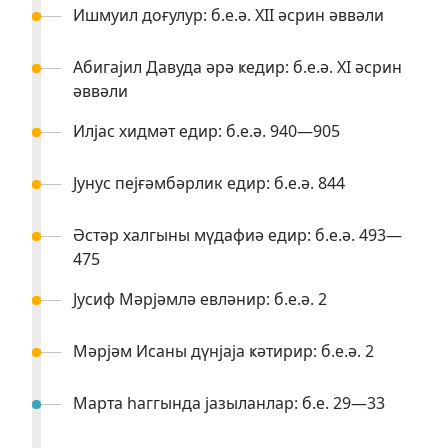
Ишмуил доғулур: б.е.ә. XII әсрин әввәли
Абигајил Давуда әрә ҝедир: б.е.ә. XI әсрин
әввәли
Илјас хидмәт едир: б.е.ә. 940—905
Јунус пејғәмбәрлик едир: б.е.ә. 844
Әстәр халгыны мүдафиә едир: б.е.ә. 493—
475
Јусиф Мәрјәмлә евләнир: б.е.ә. 2
Мәрјәм Исаны дүнјаја ҝәтирир: б.е.ә. 2
Марта һаггында јазыланлар: б.е. 29—33