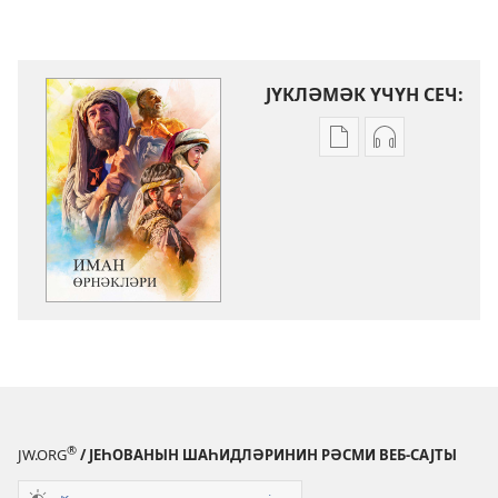
ЈҮКЛӘМӘК ҮЧҮН СЕЧ:
Електрон
Аудио-
нәшрләри
јазылары
јүкләмәк
јүкләмәк
үчүн
үчүн
параметрләр
параметрлә
Иман
Иман
өрнәкләри
өрнәкләри
®
JW.ORG
/ ЈЕҺОВАНЫН ШАҺИДЛӘРИНИН РӘСМИ ВЕБ-САЈТЫ