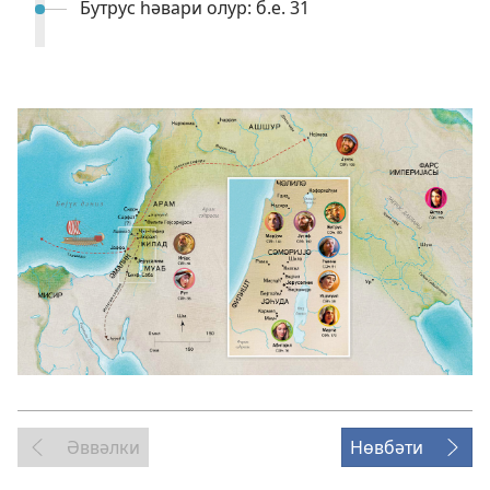
Бутрус һәвари олур: б.е. 31
Әввәлки
Нөвбәти