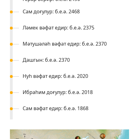
Сам доғулур: б.е.ә. 2468
Ләмек вәфат едир: б.е.ә. 2375
Мәтушәләһ вәфат едир: б.е.ә. 2370
Дашгын: б.е.ә. 2370
Нуһ вәфат едир: б.е.ә. 2020
Ибраһим доғулур: б.е.ә. 2018
Сам вәфат едир: б.е.ә. 1868