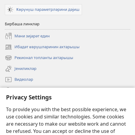
Ҝөрүнүш параметрләрини дәјиш
Бирбаша линкләр
Мәни зијарәт един
Ибадәт ҝөрүшләринин ахтарышы
(opens
new
Реҝионал топланты ахтарышы
(opens
window)
new
Јениликләр
window)
Видеолар
JW.ORG-да ахтарын
Privacy Settings
Ианәләр
(opens
To provide you with the best possible experience, we
new
use cookies and similar technologies. Some cookies
window)
Ҝөзәтчи гүлләсинин онлајн китабханасы
are necessary to make our website work and cannot
(opens
be refused. You can accept or decline the use of
new
®