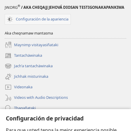
®
JW.ORG
/ AKA CHEQAJJ JEHOVÁ DIOSAN TESTIGONAKAPANKIWA
Configuración de la apariencia
Aka cheqnamaw mantasma
Maynimp visitayasiñataki
Tantachäwinaka
(opens
new
Jachʼa tantachäwinaka
(opens
window)
new
Jichhak misturinaka
window)
Videonaka
Videos with Audio Descriptions
Thaqañataki
Configuración de privacidad
Oraqpachat yatiyäwinaka
Para que usted tenga la mejor experiencia posible,