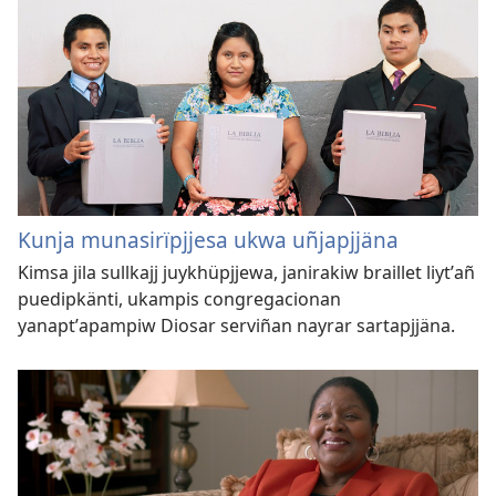
Kunja munasirïpjjesa ukwa uñjapjjäna
Kimsa jila sullkajj juykhüpjjewa, janirakiw braillet liytʼañ
puedipkänti, ukampis congregacionan
yanaptʼapampiw Diosar serviñan nayrar sartapjjäna.