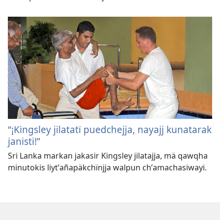
“¡Kingsley jilatatï puedchejja, nayajj kunatarak
janisti!”
Sri Lanka markan jakasir Kingsley jilatajja, mä qawqha
minutokis liytʼañapäkchïnjja walpun chʼamachasiwayi.