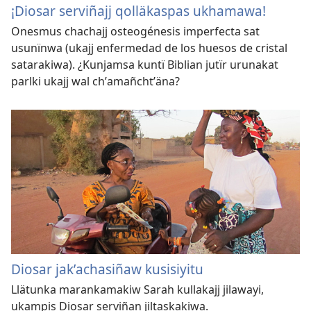
¡Diosar serviñajj qolläkaspas ukhamawa!
Onesmus chachajj osteogénesis imperfecta sat
usunïnwa (ukajj enfermedad de los huesos de cristal
satarakiwa). ¿Kunjamsa kuntï Biblian jutïr urunakat
parlki ukajj wal chʼamañchtʼäna?
Diosar jakʼachasiñaw kusisiyitu
Llätunka marankamakiw Sarah kullakajj jilawayi,
ukampis Diosar serviñan jiltaskakiwa.