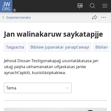
JW.ORG
Cuentamar
mantañataki
Change
JW.ORG:
KU
(opens
site
Thaqañat
UTJ
Experiencianaka
new
language
UK
window)
UÑ
Jan walinakaruw saykatapjje
Taqpacha
Bibliaw jupanakar yanaptʼawayi
Biblian
Jehová Diosan Testigonakapajj usuntatäkasasa jan
ukajj yaqha ukhamanakan uñjaskasas janiw
aynachtʼapkiti, kusisitäsipkakiwa.