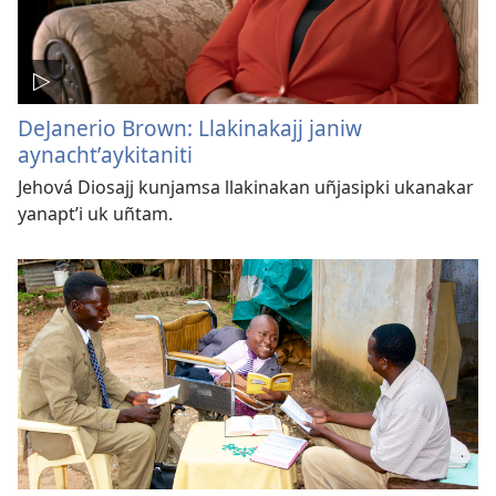
DeJanerio Brown: Llakinakajj janiw
aynachtʼaykitaniti
Jehová Diosajj kunjamsa llakinakan uñjasipki ukanakar
yanaptʼi uk uñtam.