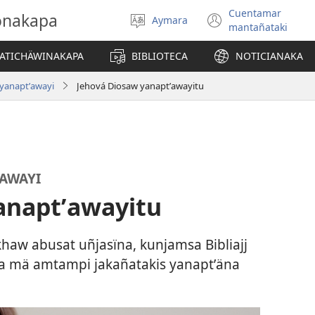
Cuentamar
gonakapa
Aymara
Select
(opens
mantañataki
language
new
window)
YATICHÄWINAKAPA
BIBLIOTECA
NOTICIANAKA
 yanaptʼawayi
Jehová Diosaw yanaptʼawayitu
ʼAWAYI
anaptʼawayitu
haw abusat uñjasïna, kunjamsa Bibliajj
a mä amtampi jakañatakis yanaptʼäna
.