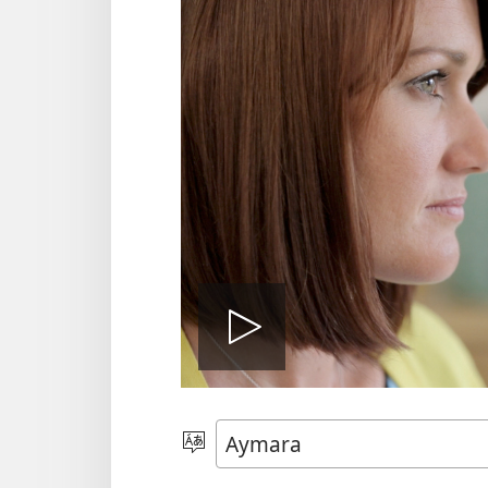
Play
video
Mä
aru