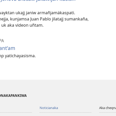
wayktan ukajj janiw armañjamäkaspati.
ja, kunjamsa Juan Pablo jilatajj sumankaña,
yi uk aka videon uñtam.
PA
yantʼam
mp yatichayasisma.
IGONAKAPANKIWA
Noticianaka
Aka cheq