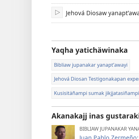
ajlliñataki
Jehová Diosaw yanaptʼawa
Play
Yaqha yatichäwinaka
Bibliaw jupanakar yanaptʼawayi
Jehová Diosan Testigonakapan expe
Kusisitäñampi sumak jikjjatasiñamp
Akanakajj inas gustarak
BIBLIAW JUPANAKAR YAN
Juan Pablo Zermeño: 