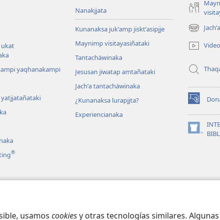
Mayn
Nanakjjata
visit
Jachʼ
Kunanaksa jukʼamp jisktʼasipjje
(opens
new
Maynimp visitayasiñataki
Vide
 ukat
window)
aka
Tantachäwinaka
Thaq
kampi yaqhanakampi
Jesusan jiwatap amtañataki
Jachʼa tantachäwinaka
yatjjatañataki
Don
¿Kunanaksa lurapjjta?
(opens
ka
new
Experiencianaka
window)
INT
(opens
BIB
anaka
new
window)
®
ting
ka
at dramanaka
osible, usamos
cookies
y otras tecnologías similares. Alguna