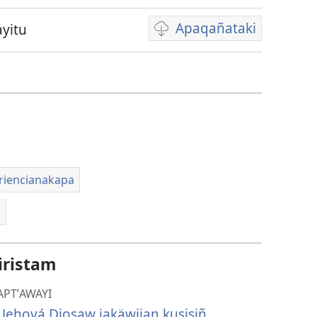
Apaqañataki
yitu
Video
download
options
riencianakapa
i
iristam
APTʼAWAYI
Jehová Diosaw jakäwijan kusisiñ