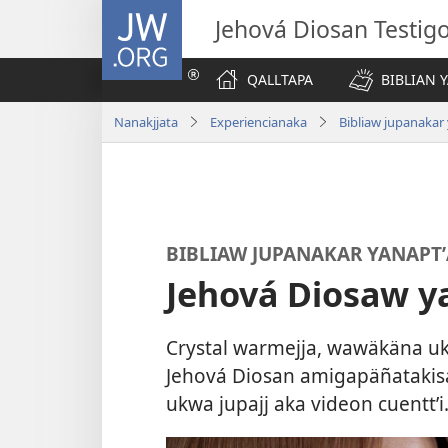
JW.ORG
Jehová Diosan Testi
QALLTAPA
BIBLIAN 
Nanakjjata
Experiencianaka
Bibliaw jupanakar
BIBLIAW JUPANAKAR YANAPT
Jehová Diosaw y
Crystal warmejja, wawäkäna uk
Jehová Diosan amigapäñatakis
ukwa jupajj aka videon cuenttʼi