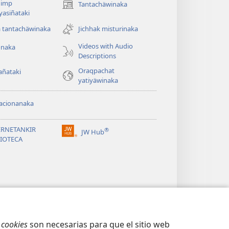
imp
Tantachäwinaka
(opens
ayasiñataki
new
window)
a tantachäwinaka
Jichhak misturinaka
Videos with Audio
onaka
Descriptions
Oraqpachat
añataki
yatiyäwinaka
acionanaka
ERNETANKIR
®
JW Hub
(opens
LIOTECA
new
window)
s
cookies
son necesarias para que el sitio web