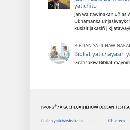
yatichitu
Jan waltʼäwinakan uñjasi
Ukhamansa uñjasiwaykchej
kusisit jakasiñ jikjjatawa
BIBLIAN YATICHÄWINAKA
Bibliat yatichayasiñ 
Gratisakiw Bibliat mayni
®
JW.ORG
/ AKA CHEQAJJ JEHOVÁ DIOSAN TEST
Biblian yatichäwinakapa
Biblioteca