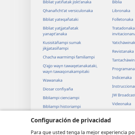
Bibliat yatiñatak jisktʼanaka
Biblia
Qhanañchtʼat versiculonaka
Libronaka
Bibliat yateqañataki
Folletonaka
Bibliat yatjjatañatak
Tratadonaka
yanaptʼanaka
invitacionan
Kusisitäñampi sumak
Yatichäwina
jikjjatasiñampi
Revistanaka
Chacha warmimpi familiampi
Tantachäwin 
Qʼajjo wayn tawaqetanakataki,
Programana
wayn tawaqonakampitaki
Indicenaka
Wawanaka
Instruccion
Diosar confiyaña
JW Broadcas
Bibliampi cienciampi
Videonaka
Bibliampi historiampi
Cancionana
Configuración de privacidad
Dramanaka
Bibliat liytʼ
Para que usted tenga la mejor experiencia p