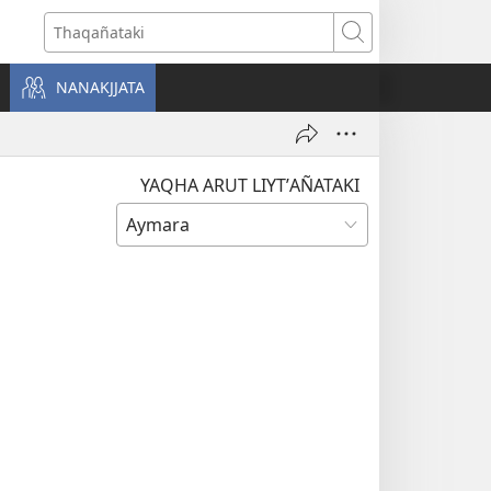
Thaqañataki
NANAKJJATA
YAQHA ARUT LIYTʼAÑATAKI