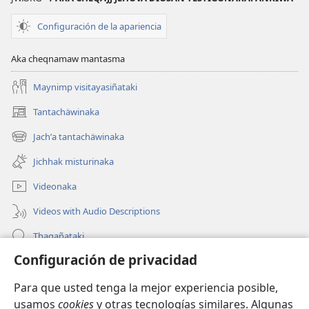
Configuración de la apariencia
Aka cheqnamaw mantasma
Maynimp visitayasiñataki
Tantachäwinaka
(opens
new
Jachʼa tantachäwinaka
(opens
window)
new
Jichhak misturinaka
window)
Videonaka
Videos with Audio Descriptions
Thaqañataki
Configuración de privacidad
Oraqpachat yatiyäwinaka
Para que usted tenga la mejor experiencia posible,
Donacionanaka
(opens
usamos
cookies
y otras tecnologías similares. Algunas