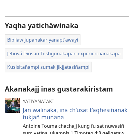
options
Yaqha yatichäwinaka
Bibliaw jupanakar yanaptʼawayi
Jehová Diosan Testigonakapan experiencianakapa
Kusisitäñampi sumak jikjjatasiñampi
Akanakajj inas gustarakiristam
YATIYAÑATAKI
Jan walinaka, ina chʼusat tʼaqhesiñanak
tukjañ munäna
Antoine Touma chachajj kung fu sat nuwasiñ
sum yatïna, ukampis 1 Timoteo 4:8 qellqataw