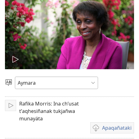
Play
video
Mä
aru
ajlliñataki
Rafika Morris: Ina chʼusat
Play
tʼaqhesiñanak tukjañwa
munayäta
Apaqañataki
Video
download