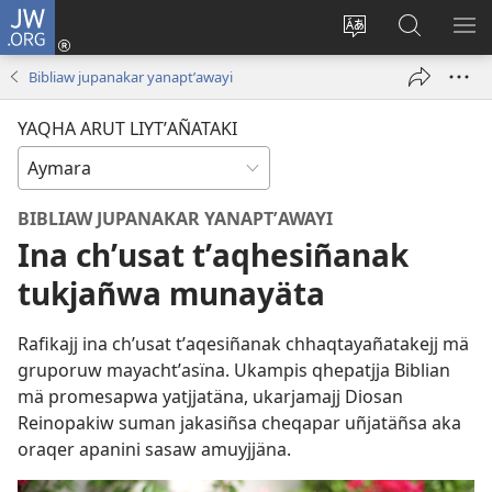
JW.ORG
Cuentamar
mantañataki
Change
JW.ORG:
KU
(opens
site
Thaqañat
UTJ
Bibliaw jupanakar yanaptʼawayi
new
language
UK
window)
UÑ
YAQHA ARUT LIYTʼAÑATAKI
BIBLIAW JUPANAKAR YANAPTʼAWAYI
Ina chʼusat tʼaqhesiñanak
tukjañwa munayäta
Rafikajj ina chʼusat tʼaqesiñanak chhaqtayañatakejj mä
gruporuw mayachtʼasïna. Ukampis qhepatjja Biblian
mä promesapwa yatjjatäna, ukarjamajj Diosan
Reinopakiw suman jakasiñsa cheqapar uñjatäñsa aka
oraqer apanini sasaw amuyjjäna.