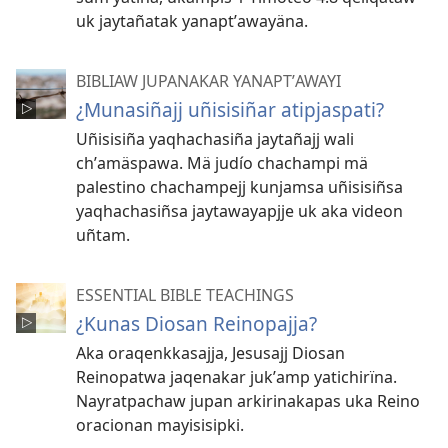
uk jaytañatak yanaptʼawayäna.
BIBLIAW JUPANAKAR YANAPTʼAWAYI
¿Munasiñajj uñisisiñar atipjaspati?
Uñisisiña yaqhachasiña jaytañajj wali
chʼamäspawa. Mä judío chachampi mä
palestino chachampejj kunjamsa uñisisiñsa
yaqhachasiñsa jaytawayapjje uk aka videon
uñtam.
ESSENTIAL BIBLE TEACHINGS
¿Kunas Diosan Reinopajja?
Aka oraqenkkasajja, Jesusajj Diosan
Reinopatwa jaqenakar jukʼamp yatichirïna.
Nayratpachaw jupan arkirinakapas uka Reino
oracionan mayisisipki.