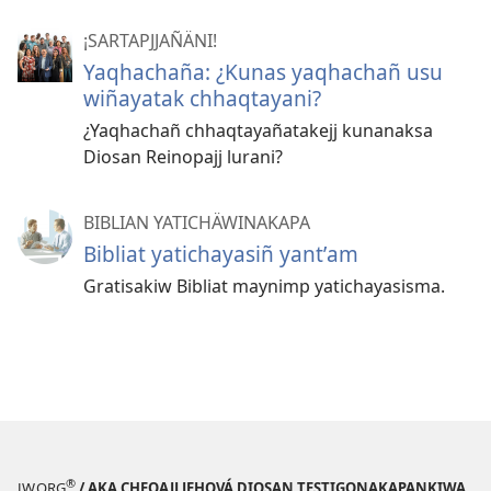
¡SARTAPJJAÑÄNI!
Yaqhachaña: ¿Kunas yaqhachañ usu
wiñayatak chhaqtayani?
¿Yaqhachañ chhaqtayañatakejj kunanaksa
Diosan Reinopajj lurani?
BIBLIAN YATICHÄWINAKAPA
Bibliat yatichayasiñ yantʼam
Gratisakiw Bibliat maynimp yatichayasisma.
®
JW.ORG
/ AKA CHEQAJJ JEHOVÁ DIOSAN TESTIGONAKAPANKIWA