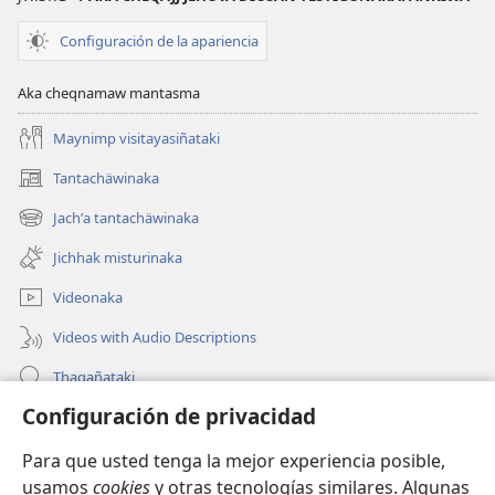
Configuración de la apariencia
Aka cheqnamaw mantasma
Maynimp visitayasiñataki
Tantachäwinaka
(opens
new
Jachʼa tantachäwinaka
(opens
window)
new
Jichhak misturinaka
window)
Videonaka
Videos with Audio Descriptions
Thaqañataki
Configuración de privacidad
Oraqpachat yatiyäwinaka
Para que usted tenga la mejor experiencia posible,
Donacionanaka
(opens
usamos
cookies
y otras tecnologías similares. Algunas