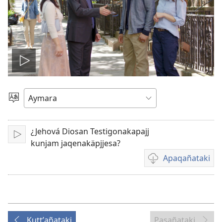
Play
video
Mä
aru
ajlliñataki
¿Jehová Diosan Testigonakapajj
Play
kunjam jaqenakäpjjesa?
Apaqañataki
Video
download
options
Kuttʼañataki
Pasañataki