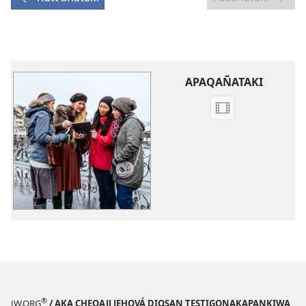
APAQAÑATAKI
Video
download
options
Yatiyañatak
yanaptʼir
videonaka
®
JW.ORG
/ AKA CHEQAJJ JEHOVÁ DIOSAN TESTIGONAKAPANKIWA