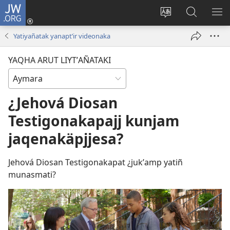
JW.ORG
Cuentamar
mantañataki
Change
JW.ORG:
KU
(opens
site
Thaqañat
UTJ
Yatiyañatak yanaptʼir videonaka
new
language
UK
window)
UÑ
YAQHA ARUT LIYTʼAÑATAKI
¿Jehová Diosan
Testigonakapajj kunjam
jaqenakäpjjesa?
Jehová Diosan Testigonakapat ¿jukʼamp yatiñ
munasmati?