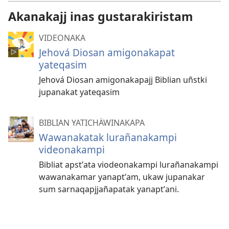
Akanakajj inas gustarakiristam
VIDEONAKA
Jehová Diosan amigonakapat
yateqasim
Jehová Diosan amigonakapajj Biblian uñstki
jupanakat yateqasim
BIBLIAN YATICHÄWINAKAPA
Wawanakatak lurañanakampi
videonakampi
Bibliat apstʼata viodeonakampi lurañanakampi
wawanakamar yanaptʼam, ukaw jupanakar
sum sarnaqapjjañapatak yanaptʼani.