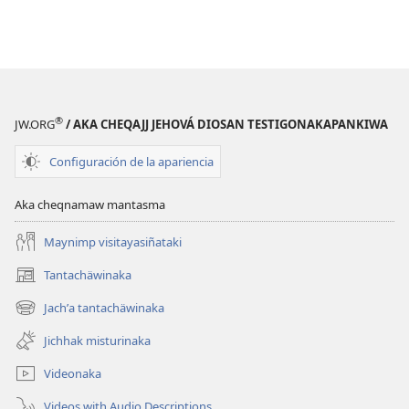
®
JW.ORG
/ AKA CHEQAJJ JEHOVÁ DIOSAN TESTIGONAKAPANKIWA
Configuración de la apariencia
Aka cheqnamaw mantasma
Maynimp visitayasiñataki
Tantachäwinaka
(opens
new
Jachʼa tantachäwinaka
(opens
window)
new
Jichhak misturinaka
window)
Videonaka
Videos with Audio Descriptions