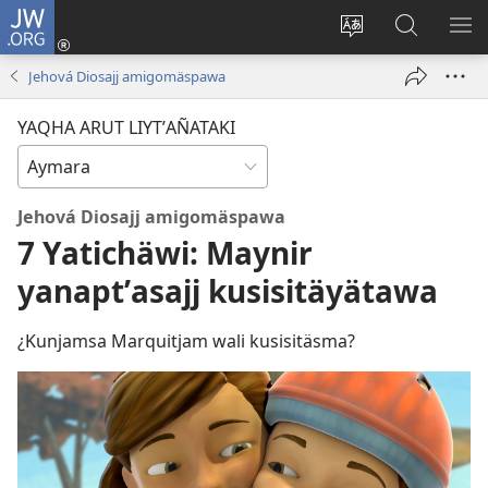
JW.ORG
Cuentamar
mantañataki
Change
JW.ORG:
KU
(opens
site
Thaqañat
UTJ
Jehová Diosajj amigomäspawa
new
language
UK
window)
UÑ
YAQHA ARUT LIYTʼAÑATAKI
Jehová Diosajj amigomäspawa
7 Yatichäwi: Maynir
yanaptʼasajj kusisitäyätawa
¿Kunjamsa Marquitjam wali kusisitäsma?