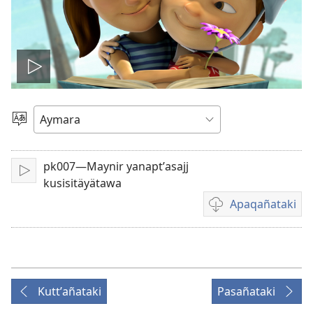
Play
video
Mä
aru
ajlliñataki
pk007—Maynir yanaptʼasajj
Play
kusisitäyätawa
Apaqañataki
Video
download
options
Kuttʼañataki
Pasañataki