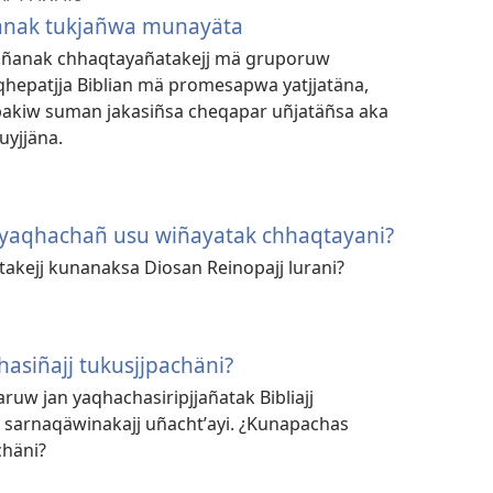
iñanak tukjañwa munayäta
qesiñanak chhaqtayañatakejj mä gruporuw
hepatjja Biblian mä promesapwa yatjjatäna,
pakiw suman jakasiñsa cheqapar uñjatäñsa aka
uyjjäna.
yaqhachañ usu wiñayatak chhaqtayani?
akejj kunanaksa Diosan Reinopajj lurani?
asiñajj tukusjjpachäni?
ruw jan yaqhachasiripjjañatak Bibliajj
 sarnaqäwinakajj uñachtʼayi. ¿Kunapachas
chäni?