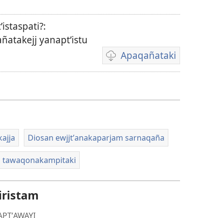
istaspati?:
atakejj yanaptʼistu
Apaqañataki
Video
download
options
ajja
Diosan ewjjtʼanakaparjam sarnaqaña
n tawaqonakampitaki
iristam
APTʼAWAYI