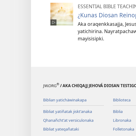
ESSENTIAL BIBLE TEACHI
¿Kunas Diosan Reino
Aka oraqenkkasajja, Jesu
yatichirïna. Nayratpacha
mayisisipki.
®
JW.ORG
/ AKA CHEQAJJ JEHOVÁ DIOSAN TEST
Biblian yatichäwinakapa
Biblioteca
Bibliat yatiñatak jisktʼanaka
Biblia
Qhanañchtʼat versiculonaka
Libronaka
Bibliat yateqañataki
Folletonaka