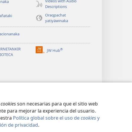
Videos with Audio
onaka
Descriptions
Oraqpachat
añataki
yatiyäwinaka
acionanaka
ERNETANKIR
®
JW Hub
(opens
LIOTECA
new
window)
s
cookies
son necesarias para que el sitio web
te para mejorar la experiencia del usuario.
uestra
Política global sobre el uso de
cookies
y
ión de privacidad
.
CIDAD
|
CONFIGURACIÓN DE PRIVACIDAD