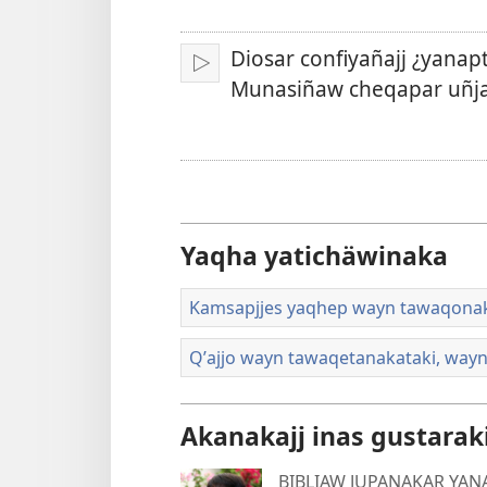
aru
ajlliñataki
Diosar confiyañajj ¿yanaptʼ
Play
Munasiñaw cheqapar uñjañ
Yaqha yatichäwinaka
Kamsapjjes yaqhep wayn tawaqonak
Qʼajjo wayn tawaqetanakataki, way
Akanakajj inas gustarak
BIBLIAW JUPANAKAR YAN