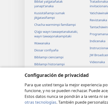
Bibliat yatjjatañatak
Tratadonaka
yanaptʼanaka
invitacionan
Kusisitäñampi sumak
Yatichäwina
jikjjatasiñampi
Revistanaka
Chacha warmimpi familiampi
Tantachäwin 
Qʼajjo wayn tawaqetanakataki,
Programana
wayn tawaqonakampitaki
Indicenaka
Wawanaka
Instruccion
Diosar confiyaña
JW Broadcas
Bibliampi cienciampi
Videonaka
Bibliampi historiampi
Cancionana
Configuración de privacidad
Dramanaka
Bibliat liytʼ
Para que usted tenga la mejor experiencia p
funcione, y no se pueden rechazar. Puede ace
Estos datos nunca se pondrán a la venta ni se
otras tecnologías
. También puede personaliz
Copyright
© 2026 Watch Tower Bible and Tra