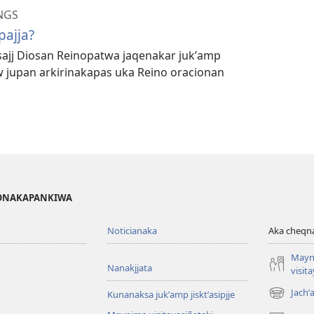
NGS
pajja?
sajj Diosan Reinopatwa jaqenakar jukʼamp
w jupan arkirinakapas uka Reino oracionan
IGONAKAPANKIWA
Noticianaka
Aka cheq
Mayn
Nanakjjata
visit
Jachʼ
Kunanaksa jukʼamp jisktʼasipjje
(opens
new