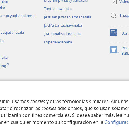
Maynimp visitayasiñataki
Vide
 ukat
window)
aka
Tantachäwinaka
Thaq
kampi yaqhanakampi
Jesusan jiwatap amtañataki
Jachʼa tantachäwinaka
yatjjatañataki
Don
¿Kunanaksa lurapjjta?
(opens
ka
new
Experiencianaka
window)
INT
(opens
BIB
anaka
new
window)
®
ting
ka
at dramanaka
osible, usamos
cookies
y otras tecnologías similares. Alguna
ptar o rechazar las
cookies
adicionales, que se usan solamen
 utilizarán con fines comerciales. Si desea saber más, lea n
ar en cualquier momento su configuración en la
Configurac
ct Society of Pennsylvania.
CONDICIONES DE USO
|
POLÍTICA DE PRIVA