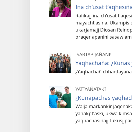
Ina chʼusat tʼaqhes
Rafikajj ina chʼusat tʼa
mayachtʼasïna. Ukampis q
ukarjamajj Diosan Reino
oraqer apanini sasaw am
¡SARTAPJJAÑÄNI!
Yaqhachaña: ¿Kunas 
¿Yaqhachañ chhaqtayañat
YATIYAÑATAKI
¿Kunapachas yaqhach
Walja markankir jaqenaka
yanakptʼaski, ukwa kimsa
yaqhachasiñajj tukusjjpa