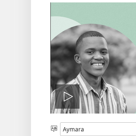
Play
video
Mä