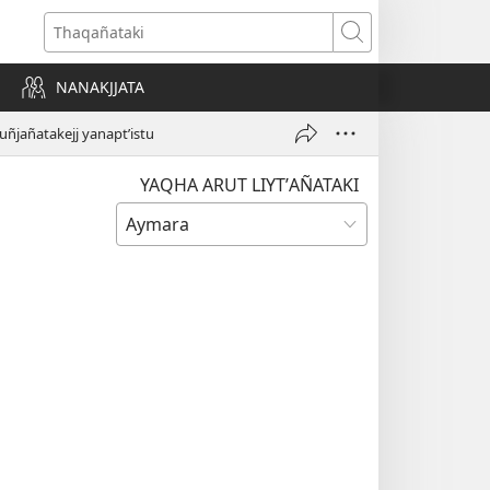
Thaqañataki
NANAKJJATA
uñjañatakejj yanaptʼistu
YAQHA ARUT LIYTʼAÑATAKI