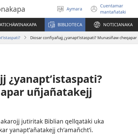
Cuentamar
gonakapa
Aymara
Select
(opens
mantañataki
language
new
window)
YATICHÄWINAKAPA
BIBLIOTECA
NOTICIANAKA
tʼistaspati?
Diosar confiyañajj ¿yanaptʼistaspati? Munasiñaw cheqapar 
j ¿yanaptʼistaspati?
par uñjañatakejj
ojj jutïritak Biblian qellqatäki uka
ar yanaptʼañatakejj chʼamañchtʼi.