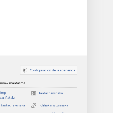
Configuración de la apariencia
namaw mantasma
imp
Tantachäwinaka
(opens
ayasiñataki
new
window)
a tantachäwinaka
Jichhak misturinaka