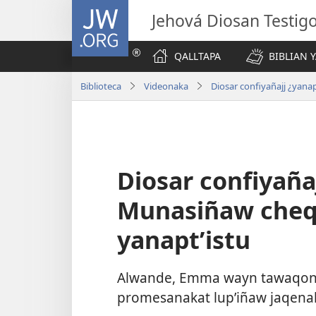
JW.ORG
Jehová Diosan Testi
QALLTAPA
BIBLIAN 
Biblioteca
Videonaka
Diosar confiyañajj ¿yanap
Diosar confiyañaj
Munasiñaw cheqa
yanaptʼistu
Alwande, Emma wayn tawaqonakar
promesanakat lupʼiñaw jaqenak