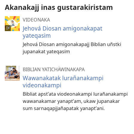
Akanakajj inas gustarakiristam
VIDEONAKA
Jehová Diosan amigonakapat
yateqasim
Jehová Diosan amigonakapajj Biblian uñstki
jupanakat yateqasim
BIBLIAN YATICHÄWINAKAPA
Wawanakatak lurañanakampi
videonakampi
Bibliat apstʼata viodeonakampi lurañanakampi
wawanakamar yanaptʼam, ukaw jupanakar
sum sarnaqapjjañapatak yanaptʼani.