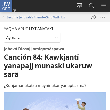
JW.ORG
Cuentamar
mantañataki
Change
JW.ORG:
KU
(opens
site
Thaqañat
UTJ
Become Jehovah’s Friend—Sing With Us
new
language
UK
window)
UÑ
YAQHA ARUT LIYTʼAÑATAKI
Jehová Diosajj amigomäspawa
Canción 84: Kawkjantï
yanapajj munaski ukaruw
sarä
¿Kunjamanakatsa mayninakar yanaptʼasma?