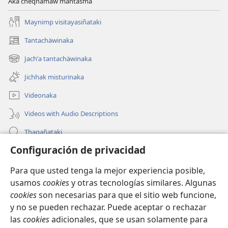
Aka cheqnamaw mantasma
Maynimp visitayasiñataki
Tantachäwinaka
(opens
new
Jachʼa tantachäwinaka
(opens
window)
new
Jichhak misturinaka
window)
Videonaka
Videos with Audio Descriptions
Thaqañataki
Configuración de privacidad
Oraqpachat yatiyäwinaka
Para que usted tenga la mejor experiencia posible,
Donacionanaka
(opens
usamos
cookies
y otras tecnologías similares. Algunas
new
cookies
son necesarias para que el sitio web funcione,
window)
INTERNETANKIR BIBLIOTECA
y no se pueden rechazar. Puede aceptar o rechazar
(opens
new
las
cookies
adicionales, que se usan solamente para
®
JW Hub
window)