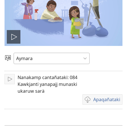
Play
video
Mä
aru
ajlliñataki
Nanakamp cantañataki: 084
Play
Kawkjantï yanapajj munaski
ukaruw sarä
Apaqañataki
Video
download
options