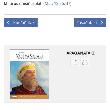
khitirus uñisiñasäkiti (
Mat. 12:36, 37
).
Kuttʼañataki
Pasañataki
APAQAÑATAKI
Aka
Aka
archivonakanwa
archivonaka
qellqatanak
grabacionan
apaqasma
apaqasma
YATIYAÑATAKI
YATIYAÑATAK
(CONGREGACION
(CONGREGA
YATJJATAÑATAKI)
YATJJATAÑATA
Diciembre
Diciembre