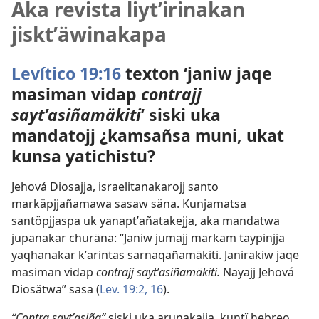
Aka revista liytʼirinakan
jisktʼäwinakapa
Levítico 19:16
texton ‘janiw jaqe
masiman vidap
contrajj
saytʼasiñamäkiti
’ siski uka
mandatojj ¿kamsañsa muni, ukat
kunsa yatichistu?
Jehová Diosajja, israelitanakarojj santo
markäpjjañamawa sasaw säna. Kunjamatsa
santöpjjaspa uk yanaptʼañatakejja, aka mandatwa
jupanakar churäna: “Janiw jumajj markam taypinjja
yaqhanakar kʼarintas sarnaqañamäkiti. Janirakiw jaqe
masiman vidap
contrajj saytʼasiñamäkiti.
Nayajj Jehová
Diosätwa” sasa (
Lev. 19:2,
16
).
“Contra saytʼasiña”
siski uka arunakajja, kuntï hebreo