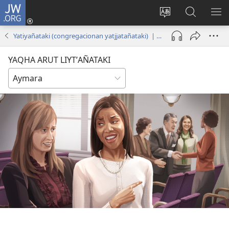
JW.ORG
Cuentamar
mantañataki
Change
JW.ORG:
KU
(opens
site
Thaqañat
UTJ
Yatiyañataki (congregacionan yatjjatañataki) | Diciembre de 2021
new
language
UK
window)
UÑ
YAQHA ARUT LIYTʼAÑATAKI