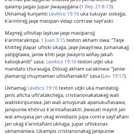
qalamp jaqjas jupar jiwayapjjäna (
1 Rey. 21:8-13
).
Ukhamajj kunjamtï
Levítico 19:16
uka tukuyar siskejja,
kʼarintirejj jaqe masipan vidap contraw saytʼaski.
Maynejj uñisitap laykuw jaqe masiparojj
kʼarintarakispa.
1 Juan 3:15
texton akham siwa: “Taqe
khititejj jilapar uñiski ukajja, jaqe jiwayiriwa. Jumanakajj
yatipjjtawa, janiw khiti jaqe jiwayiris wiñay jakañ
katoqkaniti” sasa.
Levítico 19:16
texton utjki uka
mandato churasajja, Diosajj akham sarakïnwa: “Janiw
jilamarojj chuymaman uñisiñamäkiti” sasa (
Lev. 19:17
).
Ukhamajj
Levítico 19:16
texton utjki uka mandatojj
janis añcha uñtʼatäkchejja, cristianonakatakejj wali
wakiskiripuniwa. Jan wali amuyunak apanukuñasawa,
janipuniw khitirus kʼarintañasäkiti. Jiwasatï maynit jan
wal amuyasa jan ukajj envidiasis jupa contra saytʼañäni
jan ukajj kʼarintañäni ukhajja, jupar uñisksnas
ukhamäniwa. Ukampis cristianonakajj janipuniw