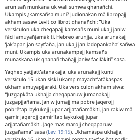
arun sañ munkäna uk wali sumwa qhanañchi.
Ukampis ¿kamsañsa muni? Judionakan mä libropajj
akham sasaw Levítico librot qhanañchi: “Uka
versiculon uka cheqapajj kamsañs muni ukajj janiw
fácil amuyañjamäkiti. Hebreo arunjja, uka arunakajj
‘jakʼapan jan saytʼaña, jan ukajj jan ladopankaña’ sañwa
muni. Ukampis uka arunakampejj kamsañs
munaskäna uk qhanañchañajj janiw faciläkiti” sasa.
Yaqhep yatjjattʼatanakajja, uka arunakajj kuntï
versículo 15 ukan siski ukamp mayachtʼatäkaspas
ukham amuyapjjaraki. Uka versiculon akham siwa:
“Juzgapkäta ukhajja cheqaparuw jumanakajj
juzgapjjañama. Janiw jumajj mä pobre jaqerojj
pobrëtap laykukejj jupar arjjatañamäkiti, janirakiw mä
qamir jaqerojj qamirïtap laykukejj jupar
arjjatañamäkiti. Jaqe masimarojj cheqaparuw
juzgañama” sasa (
Lev. 19:15
). Ukhamäspa ukhajja,
versículo 16 ukan jan mayni contra saytʼasiñat parlir