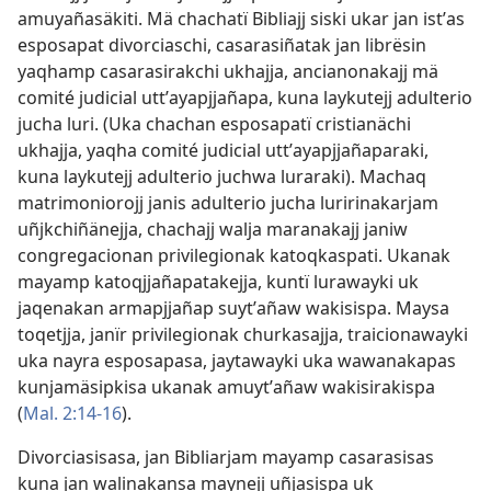
amuyañasäkiti. Mä chachatï Bibliajj siski ukar jan istʼas
esposapat divorciaschi, casarasiñatak jan librësin
yaqhamp casarasirakchi ukhajja, ancianonakajj mä
comité judicial uttʼayapjjañapa, kuna laykutejj adulterio
jucha luri. (Uka chachan esposapatï cristianächi
ukhajja, yaqha comité judicial uttʼayapjjañaparaki,
kuna laykutejj adulterio juchwa luraraki). Machaq
matrimoniorojj janis adulterio jucha luririnakarjam
uñjkchiñänejja, chachajj walja maranakajj janiw
congregacionan privilegionak katoqkaspati. Ukanak
mayamp katoqjjañapatakejja, kuntï lurawayki uk
jaqenakan armapjjañap suytʼañaw wakisispa. Maysa
toqetjja, janïr privilegionak churkasajja, traicionawayki
uka nayra esposapasa, jaytawayki uka wawanakapas
kunjamäsipkisa ukanak amuytʼañaw wakisirakispa
(
Mal. 2:14-16
).
Divorciasisasa, jan Bibliarjam mayamp casarasisas
kuna jan walinakansa maynejj uñjasispa uk