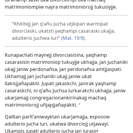
matrimoniompiw nayra matrimoniorojj tukusiyjje.
“Khititejj jan qʼañu jucha utjkipan warmipat
divorciaski, ukatsti yaqhampi casaraski ukajja,
adulterio juchwa luri” (
Mat. 19:9
).
Kunapachatï maynejj divorciasisina, yaqhamp
casarasisin matrimoniop tukuyjje ukhajja, jan juchanïki
ukajj janiw perdonañsa, jan perdonañsa amtjjaspati.
Ukhamajj jan juchanïki ukajj janiw ukat
llakisjjañapäkiti. Jupatï jakaskchi, janirak yaqhamp
casaraskchi, ni qʼañu juchsa lurkarakchi ukhajja, janiw
ukarjamajj congregacionankirinakajj machaq
matrimoniorojj uñjapjjañapäkiti.
b
Qalltan parltʼaniwayktan ukarjamajja, esposow
adulterio jucha luri, ukatwa divorciojj utjawayi.
Ukampis jupatï adulterio jucha jan lurasin