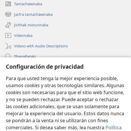
Tantachäwinaka
(opens
new
Jachʼa tantachäwinaka
(opens
window)
new
Jichhak misturinaka
window)
Videonaka
Videos with Audio Descriptions
Thaqañataki
Configuración de privacidad
Oraqpachat yatiyäwinaka
Para que usted tenga la mejor experiencia posible,
Donacionanaka
(opens
usamos
cookies
y otras tecnologías similares. Algunas
new
cookies
son necesarias para que el sitio web funcione,
window)
INTERNETANKIR BIBLIOTECA
y no se pueden rechazar. Puede aceptar o rechazar
(opens
las
cookies
adicionales, que se usan solamente para
new
®
JW Hub
window)
mejorar la experiencia del usuario. Estos datos nunca
(opens
new
se pondrán a la venta ni se utilizarán con fines
window)
comerciales. Si desea saber más, lea nuestra
Política