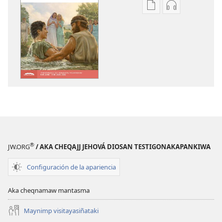
Aka
Aka
archivonakanwa
archivonaka
qellqatanak
grabacionan
apaqasma
apaqasma
YATIYAÑATAKI
YATIYAÑATAK
(CONGREGACION
(CONGREGA
YATJJATAÑATAKI)
YATJJATAÑATA
Abril
Abril
de 2022
de 2022
®
JW.ORG
/ AKA CHEQAJJ JEHOVÁ DIOSAN TESTIGONAKAPANKIWA
Configuración de la apariencia
Aka cheqnamaw mantasma
Maynimp visitayasiñataki