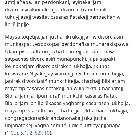
amtjjañapa. Jan perdonkani, leyinakarjam
divorciasirakini ukhajja, divorcio tramitenak
tukuyjjasajj wasitat casarasiñatakejj panpachaniw
librëjjapjje.
Maysa toqetjja, jan juchanïki ukajj janiw divorciasiñ
munkaspati, esposopar perdonañsa munarakispawa.
Ukampis adulterio jucha luriritejj perdonämaw
satpachas divorciasiñ munapunchi, jupa sapaki
leyinakarjam divorciasirakchi ukhajja, ¿kunas
lurasispa? Niyakejjay warmejj perdonañ munchejja,
janirak divorciasiñ munkchitejja, chachajj Bibliarjam
mayamp casarasiñatakejj janiw librëkiti. Chachatejj
Bibliarjam janipun lurañ munkchi, casarasiñatak
Bibliarjam jan librëkasas yaqhamp casaraschi ukhajja,
mayampiw adulterio jucha lurjje. Ukhamächi ukhajja,
congregacionankir ancianonakajj uka jucha
uñjañatakejj yaqha comité judicial uttʼayapjjañapa
(
1 Cor. 5:1, 2;
6:9, 10
).