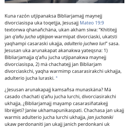
Kuna razón utjipanaksa Bibliarjamajj maynejj
divorciasispa uka toqetjja, Jesusajj
Mateo 19:9
textonwa qhanañchäna, ukan akham siwa: “Khititejj
jan
qʼañu jucha utjkipan
warmipat divorciaski, ukatsti
yaqhampi casaraski ukajja,
adulterio juchwa luri
” sasa.
Jesusan uka arunakapat akanakwa yateqsna: 1)
Bibliarjamajja qʼañu jucha utjipanakwa maynejj
divorciasispa, 2) mä chachatejj jan Bibliarjam
divorciaskchi, yaqha warmimp casarasirakchi ukhajja,
adulterio jucha luraski.
a
¿Jesusan arunakapajj kamsañsa munaskäna? Mä
casado chachatï qʼañu jucha lurchi, divorciasirakchi
ukhajja, ¿Bibliarjamajj mayamp casarasiñatakejj
librëjjeti? Janiw ukhamapunïkaspati. Chachasa jan ukajj
warmis adulterio jucha lurchi ukhajja,
jan juchanïki
ukaw perdonaniti jan ukajj janich perdonkani uk