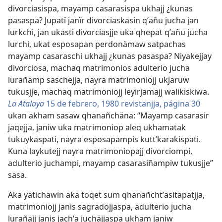
divorciasispa, mayamp casarasispa ukhajj ¿kunas
pasaspa? Jupatï janïr divorciaskasin qʼañu jucha jan
lurkchi, jan ukasti divorciasjje uka qhepat qʼañu jucha
lurchi, ukat esposapan perdonämaw satpachas
mayamp casaraschi ukhajj ¿kunas pasaspa? Niyakejjay
divorciosa, machaq matrimonios adulterio jucha
lurañamp saschejja, nayra matrimoniojj ukjaruw
tukusjje, machaq matrimoniojj leyirjamajj walikïskiwa.
La Atalaya
15 de febrero, 1980 revistanjja, página 30
ukan akham sasaw qhanañchäna: “Mayamp casarasir
jaqejja, janiw uka matrimoniop aleq ukhamatak
tukuykaspati, nayra esposapampis kuttʼkarakispati.
Kuna laykutejj nayra matrimoniopajj divorciompi,
adulterio juchampi, mayamp casarasiñampiw tukusjje”
sasa.
Aka yatichäwin aka toqet sum qhanañchtʼasitapatjja,
matrimoniojj janis sagradöjjaspa, adulterio jucha
lurañajj janis jachʼa juchäjjaspa ukham janiw