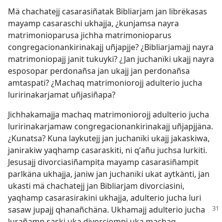
Mä chachatejj casarasiñatak Bibliarjam jan librëkasas
mayamp casaraschi ukhajja, ¿kunjamsa nayra
matrimonioparusa jichha matrimonioparus
congregacionankirinakajj uñjapjje? ¿Bibliarjamajj nayra
matrimoniopajj janit tukuyki? ¿Jan juchanïki ukajj nayra
esposopar perdonañsa jan ukajj jan perdonañsa
amtaspati? ¿Machaq matrimoniorojj adulterio jucha
luririnakarjamat uñjasiñapa?
Jichhakamajja machaq matrimoniorojj adulterio jucha
luririnakarjamaw congregacionankirinakajj uñjapjjäna.
¿Kunatsa? Kuna laykutejj jan juchanïki ukajj jakaskiwa,
janirakiw yaqhamp casaraskiti, ni qʼañu juchsa lurkiti.
Jesusajj divorciasiñampita mayamp casarasiñampit
parlkäna ukhajja, janiw jan juchanïki ukat aytkänti, jan
ukasti mä chachatejj jan Bibliarjam divorciasini,
yaqhamp casarasirakini ukhajja, adulterio jucha luri
sasaw jupajj qhanañchäna. Ukhamajj adulterio
jucha
lurañamp saski uka divorciompi uka machaq