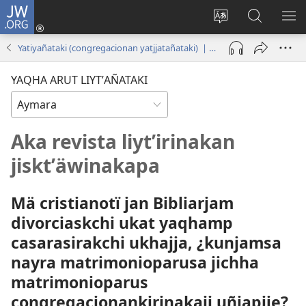
JW.ORG
Cuentamar
mantañataki
Change
JW.ORG:
KU
(opens
site
Thaqañat
UTJ
Yatiyañataki (congregacionan yatjjatañataki) | Abril de 2022
new
language
UK
window)
UÑ
YAQHA ARUT LIYTʼAÑATAKI
Aka revista liytʼirinakan
jisktʼäwinakapa
Mä cristianotï jan Bibliarjam
divorciaskchi ukat yaqhamp
casarasirakchi ukhajja, ¿kunjamsa
nayra matrimonioparusa jichha
matrimonioparus
congregacionankirinakajj uñjapjje?