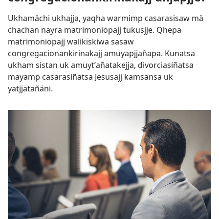
Ukhamächi ukhajja, yaqha warmimp casarasisaw mä
chachan nayra matrimoniopajj tukusjje. Qhepa
matrimoniopajj walikïskiwa sasaw
congregacionankirinakajj amuyapjjañapa. Kunatsa
ukham sistan uk amuytʼañatakejja, divorciasiñatsa
mayamp casarasiñatsa Jesusajj kamsänsa uk
yatjjatañäni.