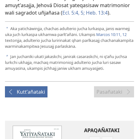
amuytʼasajja, Jehová Diosat yateqasisaw matrimonior
wali sagradot uñjañasa (
Ecl. 5:4, 5;
Heb. 13:4
).
Aka yatichäwinjja, chachas adulterio jucha lurkaspa, janis warmejj
a
uka juch lurkaspa ukhamwa parltʼañäni. Ukampis
Marcos 10:11, 12
textonjja, adulterio jucha luririnakat qhan parlkasajj chachanakampita
warminakampitwa Jesusajj parlaskäna.
Jan juchanïki ukatï jakaskchi, janirak casaraskchi, ni qʼañu juchsa
b
lurkchi ukhajja, machaq matrimoniojj adulterio jucha luri sasaw
amuyasïna, ukampis jichhajj janiw ukham amuyasjjeti.
Kuttʼañataki
Pasañataki
APAQAÑATAKI