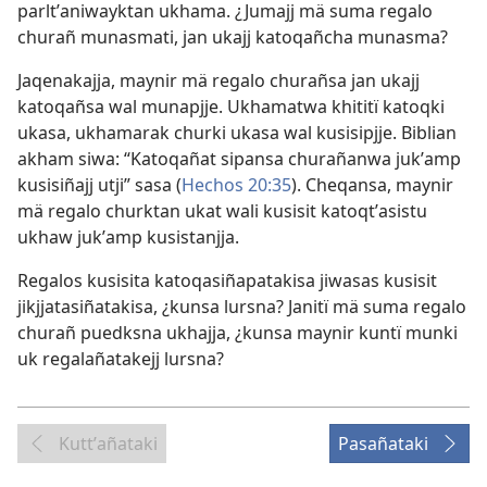
parltʼaniwayktan ukhama. ¿Jumajj mä suma regalo
churañ munasmati, jan ukajj katoqañcha munasma?
Jaqenakajja, maynir mä regalo churañsa jan ukajj
katoqañsa wal munapjje. Ukhamatwa khititï katoqki
ukasa, ukhamarak churki ukasa wal kusisipjje. Biblian
akham siwa: “Katoqañat sipansa churañanwa jukʼamp
kusisiñajj utji” sasa (
Hechos 20:35
). Cheqansa, maynir
mä regalo churktan ukat wali kusisit katoqtʼasistu
ukhaw jukʼamp kusistanjja.
Regalos kusisita katoqasiñapatakisa jiwasas kusisit
jikjjatasiñatakisa, ¿kunsa lursna? Janitï mä suma regalo
churañ puedksna ukhajja, ¿kunsa maynir kuntï munki
uk regalañatakejj lursna?
Kuttʼañataki
Pasañataki