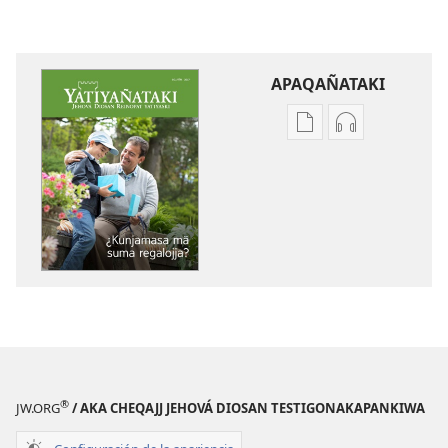
APAQAÑATAKI
Aka
Aka
archivonakanwa
archivonaka
qellqatanak
grabacionan
apaqasma
apaqasma
YATIYAÑATAKI
YATIYAÑATAK
¿Kunjamasa
¿Kunjamasa
mä
mä
suma
suma
regalojja?
regalojja?
®
JW.ORG
/ AKA CHEQAJJ JEHOVÁ DIOSAN TESTIGONAKAPANKIWA