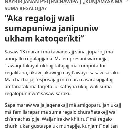
NAYRÏR JANAN PʼEQEÑCHÄWIPA | ¿KUNJAMASA MÄ
SUMA REGALOJJA?
“Aka regalojj wali
sumapuniwa janipuniw
ukham katoqerïkti”
Sasaw 13 marani mä tawaqetajj säna, juparojj mä
anoqallu regalapjjäna. Mä empresani warmejja,
“tawaqetäkayat ukhajj tatajajj mä computador
regalitäna, ukaw jakäwejj mayjtʼawayi” sasaw saraki.
Mä chachajja, “esposajajj mä mara casarasipjjatajj
amtañatak mä tarjeta lurkatayna ukajj wali suma
regalopunïnwa” sasaw saraki.
Sapa maraw walja jaqenakajj mä amigoparu jan ukajj
mä familiarapar mä suma regalo churañatakejj wal
chʼamachasipjje. Waljanirakiw khitirutï mä regalo
churki ukar gustaspa uk munapjje, kunjamtï qalltan