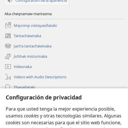
Configuración de la apariencia
Aka cheqnamaw mantasma
Maynimp visitayasiñataki
Tantachäwinaka
(opens
new
Jachʼa tantachäwinaka
(opens
window)
new
Jichhak misturinaka
window)
Videonaka
Videos with Audio Descriptions
Thaqañataki
Configuración de privacidad
Oraqpachat yatiyäwinaka
Para que usted tenga la mejor experiencia posible,
Donacionanaka
(opens
usamos
cookies
y otras tecnologías similares. Algunas
new
cookies
son necesarias para que el sitio web funcione,
window)
INTERNETANKIR BIBLIOTECA