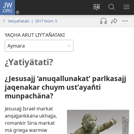
JW.ORG
Cuentamar
mantañataki
Change
JW.ORG:
KU
(opens
site
Thaqañat
UTJ
Yatiyañataki | 2017 Núm. 5
new
language
UK
window)
UÑ
YAQHA ARUT LIYTʼAÑATAKI
¿Yatiyätati?
¿Jesusajj ‘anuqallunakat’ parlkasajj
jaqenakar chuym ustʼayañti
munpachäna?
Jesusajj Israel markat
anqäjjankkäna ukhajja,
romankir Siria markat
mä griega warmiw