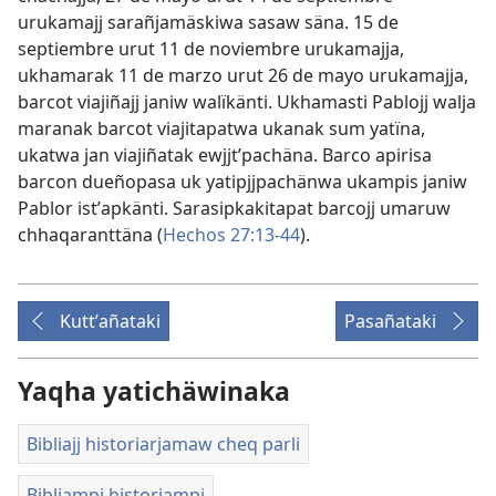
urukamajj sarañjamäskiwa sasaw säna. 15 de
septiembre urut 11 de noviembre urukamajja,
ukhamarak 11 de marzo urut 26 de mayo urukamajja,
barcot viajiñajj janiw walïkänti. Ukhamasti Pablojj walja
maranak barcot viajitapatwa ukanak sum yatïna,
ukatwa jan viajiñatak ewjjtʼpachäna. Barco apirisa
barcon dueñopasa uk yatipjjpachänwa ukampis janiw
Pablor istʼapkänti. Sarasipkakitapat barcojj umaruw
chhaqaranttäna (
Hechos 27:13-44
).
Kuttʼañataki
Pasañataki
Yaqha yatichäwinaka
Bibliajj historiarjamaw cheq parli
Bibliampi historiampi