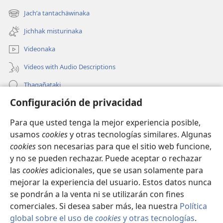
new
Jachʼa tantachäwinaka
(opens
window)
new
Jichhak misturinaka
window)
Videonaka
Videos with Audio Descriptions
Thaqañataki
Configuración de privacidad
Oraqpachat yatiyäwinaka
Para que usted tenga la mejor experiencia posible,
Donacionanaka
(opens
usamos
cookies
y otras tecnologías similares. Algunas
new
cookies
son necesarias para que el sitio web funcione,
window)
INTERNETANKIR BIBLIOTECA
y no se pueden rechazar. Puede aceptar o rechazar
(opens
las
cookies
adicionales, que se usan solamente para
new
®
JW Hub
window)
mejorar la experiencia del usuario. Estos datos nunca
(opens
new
se pondrán a la venta ni se utilizarán con fines
window)
comerciales. Si desea saber más, lea nuestra
Política
global sobre el uso de
cookies
y otras tecnologías
.