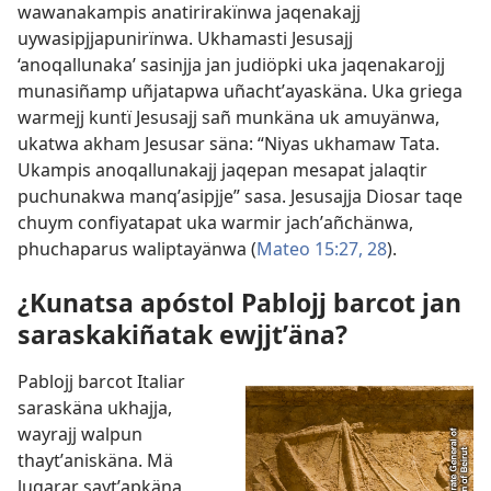
wawanakampis anatirirakïnwa jaqenakajj
uywasipjjapunirïnwa. Ukhamasti Jesusajj
‘anoqallunaka’ sasinjja jan judiöpki uka jaqenakarojj
munasiñamp uñjatapwa uñachtʼayaskäna. Uka griega
warmejj kuntï Jesusajj sañ munkäna uk amuyänwa,
ukatwa akham Jesusar säna: “Niyas ukhamaw Tata.
Ukampis anoqallunakajj jaqepan mesapat jalaqtir
puchunakwa manqʼasipjje” sasa. Jesusajja Diosar taqe
chuym confiyatapat uka warmir jachʼañchänwa,
phuchaparus waliptayänwa (
Mateo 15:27, 28
).
¿Kunatsa apóstol Pablojj barcot jan
saraskakiñatak ewjjtʼäna?
Pablojj barcot Italiar
saraskäna ukhajja,
wayrajj walpun
thaytʼaniskäna. Mä
lugarar saytʼapkäna