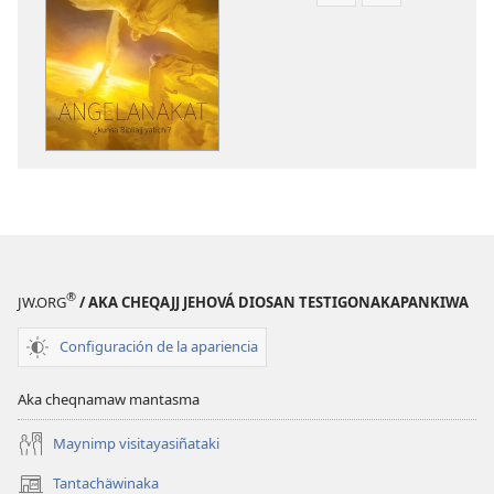
archivonakanwa
archivonaka
qellqatanak
grabacionan
apaqasma
apaqasma
YATIYAÑATAKI
YATIYAÑATAK
Angelanakat
Angelanakat
¿kunsa
¿kunsa
Bibliajj
Bibliajj
yatichi?
yatichi?
®
JW.ORG
/ AKA CHEQAJJ JEHOVÁ DIOSAN TESTIGONAKAPANKIWA
Configuración de la apariencia
Aka cheqnamaw mantasma
Maynimp visitayasiñataki
Tantachäwinaka
(opens