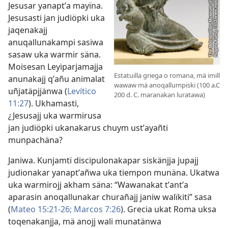
Jesusar yanaptʼa mayïna.
Jesusasti jan judiöpki uka
jaqenakajj
anuqallunakampi sasiwa
sasaw uka warmir säna.
Moisesan Leyiparjamajja
Estatuilla griega o romana, mä imill
anunakajj qʼañu animalat
wawaw mä anoqallumpiski (100 a.C
uñjatäpjjänwa (
Levítico
200 d. C. maranakan luratawa)
11:27
). Ukhamasti,
¿Jesusajj uka warmirusa
jan judiöpki ukanakarus chuym ustʼayañti
munpachäna?
Janiwa. Kunjamtï discipulonakapar siskänjja jupajj
judionakar yanaptʼañwa uka tiempon munäna. Ukatwa
uka warmirojj akham säna: “Wawanakat tʼantʼa
aparasin anoqallunakar churañajj janiw walïkiti” sasa
(
Mateo 15:21-26;
Marcos 7:26
). Grecia ukat Roma uksa
toqenakanjja, mä anojj wali munatänwa