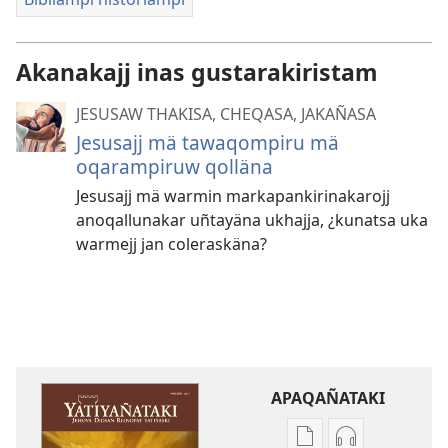
Akanakajj inas gustarakiristam
JESUSAW THAKISA, CHEQASA, JAKAÑASA
Jesusajj mä tawaqompiru mä
oqarampiruw qolläna
Jesusajj mä warmin markapankirinakarojj
anoqallunakar uñtayäna ukhajja, ¿kunatsa uka
warmejj jan coleraskäna?
APAQAÑATAKI
Aka
Aka